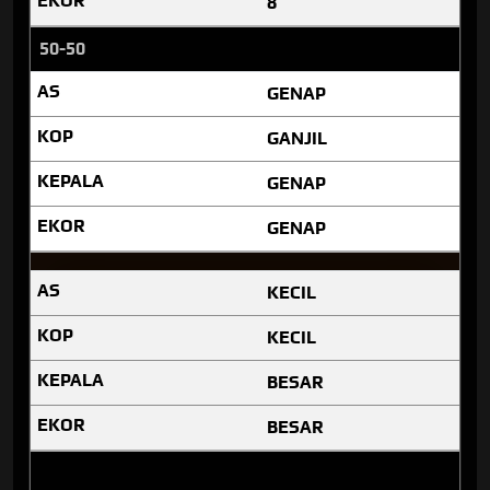
8
50-50
GENAP
GANJIL
GENAP
GENAP
KECIL
KECIL
BESAR
BESAR