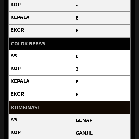
-
6
8
COLOK BEBAS
0
3
6
8
KOMBINASI
GENAP
GANJIL