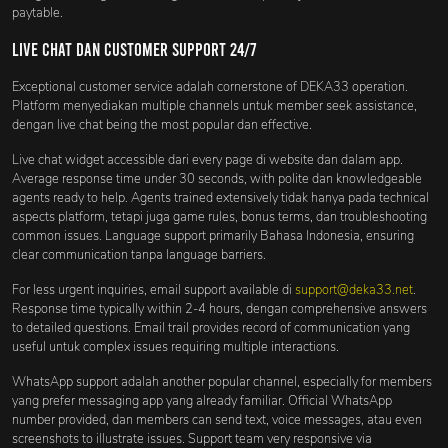
paytable.
Live Chat dan Customer Support 24/7
Exceptional customer service adalah cornerstone of DEKA33 operation.
Platform menyediakan multiple channels untuk member seek assistance,
dengan live chat being the most popular dan effective.
Live chat widget accessible dari every page di website dan dalam app.
Average response time under 30 seconds, with polite dan knowledgeable
agents ready to help. Agents trained extensively tidak hanya pada technical
aspects platform, tetapi juga game rules, bonus terms, dan troubleshooting
common issues. Language support primarily Bahasa Indonesia, ensuring
clear communication tanpa language barriers.
For less urgent inquiries, email support available di
support@deka33.net
.
Response time typically within 2-4 hours, dengan comprehensive answers
to detailed questions. Email trail provides record of communication yang
useful untuk complex issues requiring multiple interactions.
WhatsApp support adalah another popular channel, especially for members
yang prefer messaging app yang already familiar. Official WhatsApp
number provided, dan members can send text, voice messages, atau even
screenshots to illustrate issues. Support team very responsive via