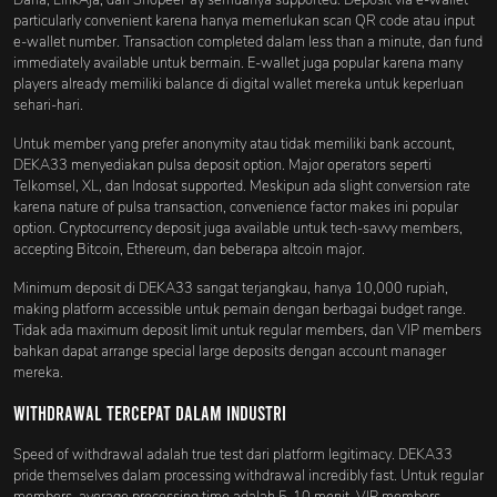
Dana, LinkAja, dan ShopeePay semuanya supported. Deposit via e-wallet
particularly convenient karena hanya memerlukan scan QR code atau input
e-wallet number. Transaction completed dalam less than a minute, dan fund
immediately available untuk bermain. E-wallet juga popular karena many
players already memiliki balance di digital wallet mereka untuk keperluan
sehari-hari.
Untuk member yang prefer anonymity atau tidak memiliki bank account,
DEKA33 menyediakan pulsa deposit option. Major operators seperti
Telkomsel, XL, dan Indosat supported. Meskipun ada slight conversion rate
karena nature of pulsa transaction, convenience factor makes ini popular
option. Cryptocurrency deposit juga available untuk tech-savvy members,
accepting Bitcoin, Ethereum, dan beberapa altcoin major.
Minimum deposit di DEKA33 sangat terjangkau, hanya 10,000 rupiah,
making platform accessible untuk pemain dengan berbagai budget range.
Tidak ada maximum deposit limit untuk regular members, dan VIP members
bahkan dapat arrange special large deposits dengan account manager
mereka.
Withdrawal Tercepat dalam Industri
Speed of withdrawal adalah true test dari platform legitimacy. DEKA33
pride themselves dalam processing withdrawal incredibly fast. Untuk regular