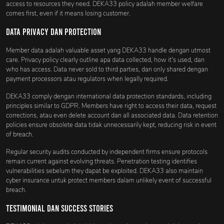
access to resources they need. DEKA33 policy adalah member welfare
comes first, even if it means losing customer.
Data Privacy dan Protection
Member data adalah valuable asset yang DEKA33 handle dengan utmost
care. Privacy policy clearly outline apa data collected, how it's used, dan
who has access. Data never sold to third parties, dan only shared dengan
payment processors atau regulators when legally required.
DEKA33 comply dengan international data protection standards, including
principles similar to GDPR. Members have right to access their data, request
corrections, atau even delete account dan all associated data. Data retention
policies ensure obsolete data tidak unnecessarily kept, reducing risk in event
of breach.
Regular security audits conducted by independent firms ensure protocols
remain current against evolving threats. Penetration testing identifies
vulnerabilities sebelum they dapat be exploited. DEKA33 also maintain
cyber insurance untuk protect members dalam unlikely event of successful
breach.
Testimonial dan Success Stories