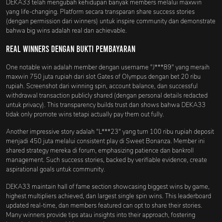
DEKA33 telah mengubah kehidupan banyak members melalui maxwin
yang life-changing. Platform secara transparan share success stories
(dengan permission dari winners) untuk inspire community dan demonstrate
bahwa big wins adalah real dan achievable.
Real Winners dengan Bukti Pembayaran
One notable win adalah member dengan username "J***89" yang meraih
maxwin 750 juta rupiah dari slot Gates of Olympus dengan bet 20 ribu
rupiah. Screenshot dari winning spin, account balance, dan successful
withdrawal transaction publicly shared (dengan personal details redacted
untuk privacy). This transparency builds trust dan shows bahwa DEKA33
tidak only promote wins tetapi actually pay them out fully.
Another impressive story adalah "L***23" yang turn 100 ribu rupiah deposit
menjadi 450 juta melalui consistent play di Sweet Bonanza. Member ini
shared strategy mereka di forum, emphasizing patience dan bankroll
management. Such success stories, backed by verifiable evidence, create
aspirational goals untuk community.
DEKA33 maintain hall of fame section showcasing biggest wins by game,
highest multipliers achieved, dan largest single spin wins. This leaderboard
updated real-time, dan members featured can opt to share their stories.
Many winners provide tips atau insights into their approach, fostering