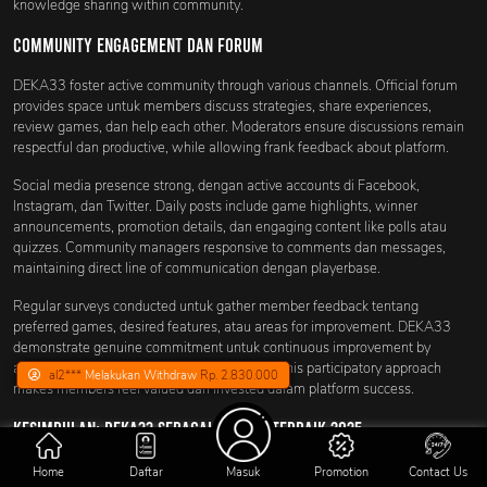
knowledge sharing within community.
Community Engagement dan Forum
DEKA33 foster active community through various channels. Official forum
provides space untuk members discuss strategies, share experiences,
review games, dan help each other. Moderators ensure discussions remain
respectful dan productive, while allowing frank feedback about platform.
Social media presence strong, dengan active accounts di Facebook,
Instagram, dan Twitter. Daily posts include game highlights, winner
announcements, promotion details, dan engaging content like polls atau
quizzes. Community managers responsive to comments dan messages,
maintaining direct line of communication dengan playerbase.
Regular surveys conducted untuk gather member feedback tentang
preferred games, desired features, atau areas for improvement. DEKA33
demonstrate genuine commitment untuk continuous improvement by
actually implementing popular suggestions. This participatory approach
makes members feel valued dan invested dalam platform success.
Kesimpulan: DEKA33 sebagai Pilihan Terbaik 2025
Setelah mengevaluasi berbagai aspek secara comprehensive, jelas bahwa
Home
Daftar
Masuk
Promotion
Contact Us