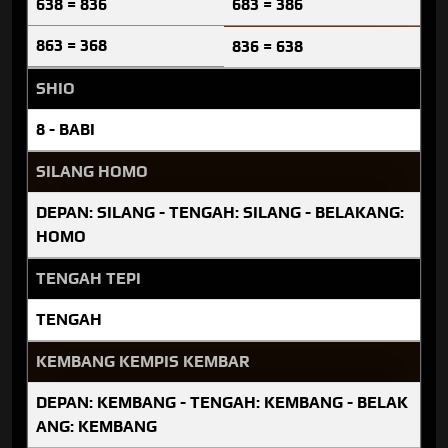
638 = 836
683 = 386
863 = 368
836 = 638
SHIO
8 - BABI
SILANG HOMO
DEPAN: SILANG - TENGAH: SILANG - BELAKANG:
HOMO
TENGAH TEPI
TENGAH
KEMBANG KEMPIS KEMBAR
DEPAN: KEMBANG - TENGAH: KEMBANG - BELAK
ANG: KEMBANG