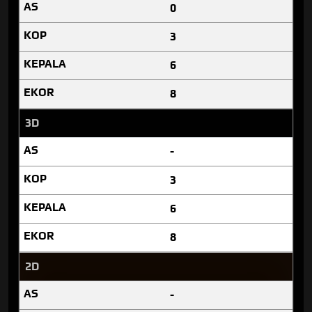
0
3
6
8
3D
-
3
6
8
2D
-