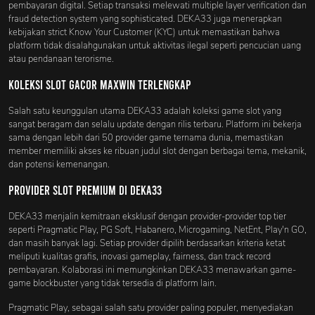
pembayaran digital. Setiap transaksi melewati multiple layer verification dan
fraud detection system yang sophisticated. DEKA33 juga menerapkan
kebijakan strict Know Your Customer (KYC) untuk memastikan bahwa
platform tidak disalahgunakan untuk aktivitas ilegal seperti pencucian uang
atau pendanaan terorisme.
Koleksi Slot Gacor Maxwin Terlengkap
Salah satu keunggulan utama DEKA33 adalah koleksi game slot yang
sangat beragam dan selalu update dengan rilis terbaru. Platform ini bekerja
sama dengan lebih dari 50 provider game ternama dunia, memastikan
member memiliki akses ke ribuan judul slot dengan berbagai tema, mekanik,
dan potensi kemenangan.
Provider Slot Premium di DEKA33
DEKA33 menjalin kemitraan eksklusif dengan provider-provider top tier
seperti Pragmatic Play, PG Soft, Habanero, Microgaming, NetEnt, Play'n GO,
dan masih banyak lagi. Setiap provider dipilih berdasarkan kriteria ketat
meliputi kualitas grafis, inovasi gameplay, fairness, dan track record
pembayaran. Kolaborasi ini memungkinkan DEKA33 menawarkan game-
game blockbuster yang tidak tersedia di platform lain.
Pragmatic Play, sebagai salah satu provider paling populer, menyediakan