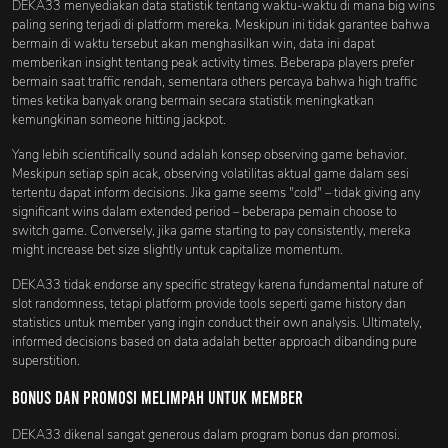
DEKA33 menyediakan data statistik tentang waktu-waktu di mana big wins
paling sering terjadi di platform mereka. Meskipun ini tidak garantee bahwa
bermain di waktu tersebut akan menghasilkan win, data ini dapat
memberikan insight tentang peak activity times. Beberapa players prefer
bermain saat traffic rendah, sementara others percaya bahwa high traffic
times ketika banyak orang bermain secara statistik meningkatkan
kemungkinan someone hitting jackpot.
Yang lebih scientifically sound adalah konsep observing game behavior.
Meskipun setiap spin acak, observing volatilitas aktual game dalam sesi
tertentu dapat inform decisions. Jika game seems "cold" – tidak giving any
significant wins dalam extended period – beberapa pemain choose to
switch game. Conversely, jika game starting to pay consistently, mereka
might increase bet size slightly untuk capitalize momentum.
DEKA33 tidak endorse any specific strategy karena fundamental nature of
slot randomness, tetapi platform provide tools seperti game history dan
statistics untuk member yang ingin conduct their own analysis. Ultimately,
informed decisions based on data adalah better approach dibanding pure
superstition.
Bonus dan Promosi Melimpah untuk Member
DEKA33 dikenal sangat generous dalam program bonus dan promosi.