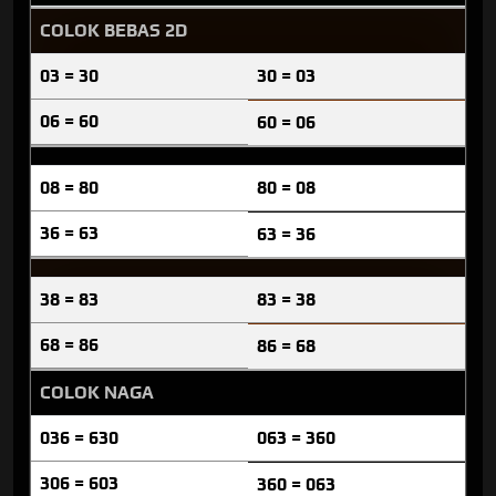
COLOK BEBAS 2D
03 = 30
30 = 03
06 = 60
60 = 06
08 = 80
80 = 08
36 = 63
63 = 36
38 = 83
83 = 38
68 = 86
86 = 68
COLOK NAGA
036 = 630
063 = 360
306 = 603
360 = 063