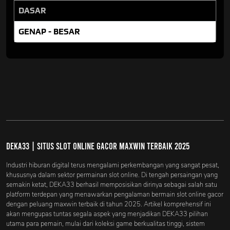
DASAR
GENAP - BESAR
DEKA33 | Situs Slot Online Gacor Maxwin Terbaik 2025
Industri hiburan digital terus mengalami perkembangan yang sangat pesat,
khususnya dalam sektor permainan slot online. Di tengah persaingan yang
semakin ketat, DEKA33 berhasil memposisikan dirinya sebagai salah satu
platform terdepan yang menawarkan pengalaman bermain slot online gacor
dengan peluang maxwin terbaik di tahun 2025. Artikel komprehensif ini
akan mengupas tuntas segala aspek yang menjadikan DEKA33 pilihan
utama para pemain, mulai dari koleksi game berkualitas tinggi, sistem