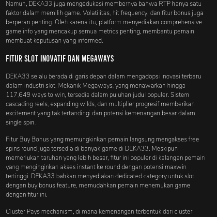
Namun, DEKA33 juga mengedukasi membernya bahwa RTP hanya satu
faktor dalam memilih game. Volatilitas, hit frequency, dan fitur bonus juga
berperan penting. Oleh karena itu, platform menyediakan comprehensive
game info yang mencakup semua metrics penting, membantu pemain
membuat keputusan yang informed.
Fitur Slot Inovatif dan Megaways
DEKA33 selalu berada di garis depan dalam mengadopsi inovasi terbaru
dalam industri slot. Mekanik Megaways, yang menawarkan hingga
117,649 ways to win, tersedia dalam puluhan judul populer. Sistem
cascading reels, expanding wilds, dan multiplier progresif memberikan
excitement yang tak tertandingi dan potensi kemenangan besar dalam
single spin.
Fitur Buy Bonus yang memungkinkan pemain langsung mengakses free
spins round juga tersedia di banyak game di DEKA33. Meskipun
memerlukan taruhan yang lebih besar, fitur ini populer di kalangan pemain
yang menginginkan akses instant ke round dengan potensi maxwin
tertinggi. DEKA33 bahkan menyediakan dedicated category untuk slot
dengan buy bonus feature, memudahkan pemain menemukan game
dengan fitur ini.
Cluster Pays mechanism, di mana kemenangan terbentuk dari cluster