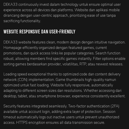
DEKA33 continuously invest dalam technology untuk ensure optimal user
experience across all devices dan platforms. Website dan aplikasi mobile
dirancang dengan user-centric approach, prioritizing ease of use tanpa
sacrificing functionality.
Website Responsive dan User-Friendly
DEKA33 website features clean, modern design dengan intuitive navigation.
Homepage efficiently organized dengan featured games, current
promotions, dan quick access links ke popular categories. Search function
robust, allowing members find specific games instantly. Filter options enable
sorting games berdasarkan provider, volatilitas, RTP, atau newest releases.
Loading speed exceptional thanks to optimized code dan content delivery
network (CDN) implementation. Game thumbnails high-quality namun
optimized untuk fast loading. Website fully responsive, automatically
adapting to different screen sizes dan resolutions. Whether accessing dari
desktop, tablet, atau smartphone browser, experience consistently excellent.
Security features integrated seamlessly. Two-factor authentication (2FA)
available untuk account login, adding extra layer of protection. Session
timeout automatically logs out inactive users untuk prevent unauthorized
access. HTTPS encryption ensures all data transmission secure.