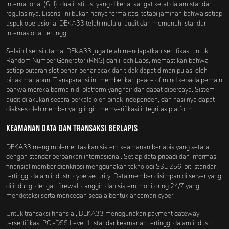
International (GLI), dua institusi yang dikenal sangat ketat dalam standar
regulasinya. Lisensi ini bukan hanya formalitas, tetapi jaminan bahwa setiap
aspek operasional DEKA33 telah melalui audit dan memenuhi standar
internasional tertinggi.
Selain lisensi utama, DEKA33 juga telah mendapatkan sertifikasi untuk
Random Number Generator (RNG) dari iTech Labs, memastikan bahwa
setiap putaran slot benar-benar acak dan tidak dapat dimanipulasi oleh
pihak manapun. Transparansi ini memberikan peace of mind kepada pemain
bahwa mereka bermain di platform yang fair dan dapat dipercaya. Sistem
audit dilakukan secara berkala oleh pihak independen, dan hasilnya dapat
diakses oleh member yang ingin memverifikasi integritas platform.
Keamanan Data dan Transaksi Berlapis
DEKA33 mengimplementasikan sistem keamanan berlapis yang setara
dengan standar perbankan internasional. Setiap data pribadi dan informasi
finansial member dienkripsi menggunakan teknologi SSL 256-bit, standar
tertinggi dalam industri cybersecurity. Data member disimpan di server yang
dilindungi dengan firewall canggih dan sistem monitoring 24/7 yang
mendeteksi serta mencegah segala bentuk ancaman cyber.
Untuk transaksi finansial, DEKA33 menggunakan payment gateway
tersertifikasi PCI-DSS Level 1, standar keamanan tertinggi dalam industri