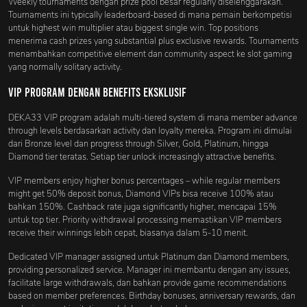
Weekly tournaments dengan prize pool besar regularly diselenggarakan.
Tournaments ini typically leaderboard-based di mana pemain berkompetisi
untuk highest win multiplier atau biggest single win. Top positions
menerima cash prizes yang substantial plus exclusive rewards. Tournaments
menambahkan competitive element dan community aspect ke slot gaming
yang normally solitary activity.
VIP Program dengan Benefits Eksklusif
DEKA33 VIP program adalah multi-tiered system di mana member advance
through levels berdasarkan activity dan loyalty mereka. Program ini dimulai
dari Bronze level dan progress through Silver, Gold, Platinum, hingga
Diamond tier teratas. Setiap tier unlock increasingly attractive benefits.
VIP members enjoy higher bonus percentages – while regular members
might get 50% deposit bonus, Diamond VIPs bisa receive 100% atau
bahkan 150%. Cashback rate juga significantly higher, mencapai 15%
untuk top tier. Priority withdrawal processing memastikan VIP members
receive their winnings lebih cepat, biasanya dalam 5-10 menit.
Dedicated VIP manager assigned untuk Platinum dan Diamond members,
providing personalized service. Manager ini membantu dengan any issues,
facilitate large withdrawals, dan bahkan provide game recommendations
based on member preferences. Birthday bonuses, anniversary rewards, dan