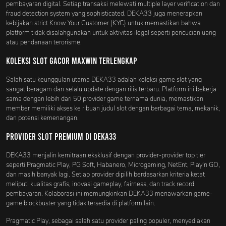
pembayaran digital. Setiap transaksi melewati multiple layer verification dan
fraud detection system yang sophisticated. DEKA33 juga menerapkan
kebijakan strict Know Your Customer (KYC) untuk memastikan bahwa
platform tidak disalahgunakan untuk aktivitas ilegal seperti pencucian uang
atau pendanaan terorisme.
Koleksi Slot Gacor Maxwin Terlengkap
Salah satu keunggulan utama DEKA33 adalah koleksi game slot yang
sangat beragam dan selalu update dengan rilis terbaru. Platform ini bekerja
sama dengan lebih dari 50 provider game ternama dunia, memastikan
member memiliki akses ke ribuan judul slot dengan berbagai tema, mekanik,
dan potensi kemenangan.
Provider Slot Premium di DEKA33
DEKA33 menjalin kemitraan eksklusif dengan provider-provider top tier
seperti Pragmatic Play, PG Soft, Habanero, Microgaming, NetEnt, Play'n GO,
dan masih banyak lagi. Setiap provider dipilih berdasarkan kriteria ketat
meliputi kualitas grafis, inovasi gameplay, fairness, dan track record
pembayaran. Kolaborasi ini memungkinkan DEKA33 menawarkan game-
game blockbuster yang tidak tersedia di platform lain.
Pragmatic Play, sebagai salah satu provider paling populer, menyediakan