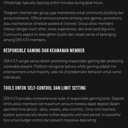
WhatsApp, typically replying within minutes during peak hours.
Telegram channel dan group juga maintained untuk community building dan
announcements. Official announcements tentang new games, promotions,
atau maintenance schedule posted di channel. Group allow members
interact dengan each other, share experiences, dan even post big wins.
Community aspect ini strengthen loyalty dan create sense of belonging
among DEKA33 members.
Responsible Gaming dan Keamanan Member
DEKA33 sangat serius dalam promoting responsible gaming dan protecting
vulnerable players. Platform recognize bahwa while gaming adalah fun
entertainment untuk majority, ada risk of problematic behavior untuk some
individuals.
Tools untuk Self-Control dan Limit Setting
DEKA33 provides comprehensive suite of responsible gaming tools. Deposit
limits allow members set maximum amount mereka dapat deposit dalam
specified time period – daily, weekly, atau monthly. Once limit reached,
system automatically blocks further deposits until next period. Ini powerful
tool untuk budget control dan prevent impulsive depositing.