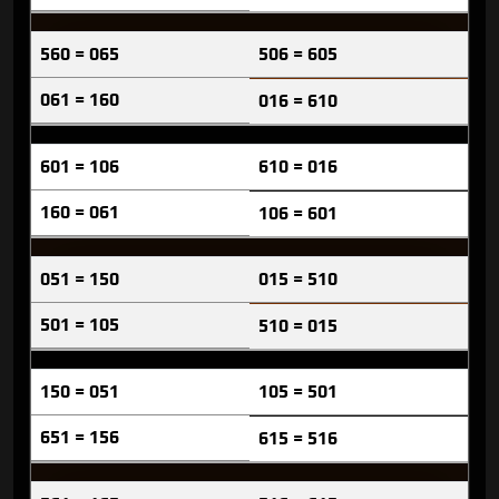
560 = 065
506 = 605
061 = 160
016 = 610
601 = 106
610 = 016
160 = 061
106 = 601
051 = 150
015 = 510
501 = 105
510 = 015
150 = 051
105 = 501
651 = 156
615 = 516