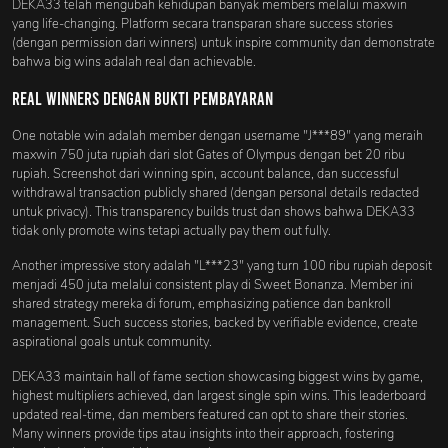
DEKA33 telah mengubah kehidupan banyak members melalui maxwin
yang life-changing. Platform secara transparan share success stories
(dengan permission dari winners) untuk inspire community dan demonstrate
bahwa big wins adalah real dan achievable.
Real Winners dengan Bukti Pembayaran
One notable win adalah member dengan username "J***89" yang meraih
maxwin 750 juta rupiah dari slot Gates of Olympus dengan bet 20 ribu
rupiah. Screenshot dari winning spin, account balance, dan successful
withdrawal transaction publicly shared (dengan personal details redacted
untuk privacy). This transparency builds trust dan shows bahwa DEKA33
tidak only promote wins tetapi actually pay them out fully.
Another impressive story adalah "L***23" yang turn 100 ribu rupiah deposit
menjadi 450 juta melalui consistent play di Sweet Bonanza. Member ini
shared strategy mereka di forum, emphasizing patience dan bankroll
management. Such success stories, backed by verifiable evidence, create
aspirational goals untuk community.
DEKA33 maintain hall of fame section showcasing biggest wins by game,
highest multipliers achieved, dan largest single spin wins. This leaderboard
updated real-time, dan members featured can opt to share their stories.
Many winners provide tips atau insights into their approach, fostering