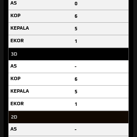
0
6
5
1
3D
-
6
5
1
2D
-