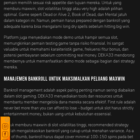
pemain memilih sesuai risk appetite dan tujuan mereka. Untuk yang
memburu maxwin, slot volatilitas tinggi atau very high adalah pilihan
optimal. Game seperti Dead or Alive 2, Book of Dead, dan Mental jatuh
dalam kategori ini. Namun, pemain harus prepared dengan bankroll yang
adequate karena bisa mengalami long dry spells sebelum hitting big win.
Platform juga menyediakan mode demo untuk hampir semua slot,
memungkinkan pemain testing game tanpa risiko finansial. Ini sangat
valuable untuk memahami karakteristik game, frekuensi fitur bonus, dan
potensi pembayaran sebelum committing real money. DEKA33 mendorong
membernya untuk memanfaatkan demo mode sebagai bagian dari strategy
mereka.
Manajemen Bankroll untuk Maksimalkan Peluang Maxwin
Bankroll management adalah aspek paling penting namun sering diabaikan
dalam slot gaming. DEKA33 menyediakan tools dan resources untuk
membantu member mengelola dana mereka secara efektif. First rule adalah
never bet more than you can afford to lose – budget untuk slot harus strictly
entertainment money, bukan uang untuk kebutuhan essensial.
x
Untuk memburu maxwin di slot volatilitas tinggi, recommended strategy
adalah mengalokasikan bankroll yang cukup untuk menahan variance. As a
rule of thumb, bankroll harus dapat cover minimal 100-150 spins pada bet