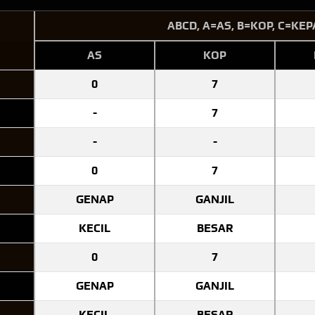
ABCD, A=AS, B=KOP, C=KE
AS
KOP
0
7
-
7
-
-
0
7
GENAP
GANJIL
KECIL
BESAR
0
7
GENAP
GANJIL
KECIL
BESAR