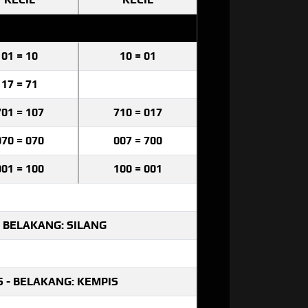
01 = 10
10 = 01
17 = 71
701 = 107
710 = 017
070 = 070
007 = 700
001 = 100
100 = 001
- BELAKANG: SILANG
 - BELAKANG: KEMPIS