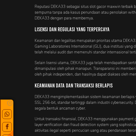
Reputasi DEKA33 sebagai situs slot gacor maxwin terbaik 
sempurna tanpa ada kasus penundaan atau penolakan withdr
DEKA33 dengan para membernya.
Lisensi dan Regulasi yang Terpercaya
Keamanan dan legalitas merupakan prioritas utama DEKA33. 
Gaming Laboratories International (GLI), dua institusi yang
telah melalui audit dan memenuhi standar internasional tert
Selain lisensi utama, DEKA33 juga telah mendapatkan sert
dimanipulasi oleh pihak manapun. Transparansi ini memberi
oleh pihak independen, dan hasilnya dapat diakses oleh mem
Keamanan Data dan Transaksi Berlapis
DEKA33 mengimplementasikan sistem keamanan berlapis yang
SSL 256-bit, standar tertinggi dalam industri cybersecurit
x
segala bentuk ancaman cyber.
Untuk transaksi finansial, DEKA33 menggunakan payment gat
layer verification dan fraud detection system yang sophis
aktivitas ilegal seperti pencucian uang atau pendanaan tero