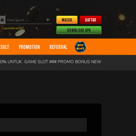
Masuk
Daftar
Kata Sandi
Lupa kata sandi?
Download APK
ESULT
PROMOTION
REFERRAL
 UNTUK GAME SLOT ### PROMO BONUS NEW MEMBER 60 % UNT