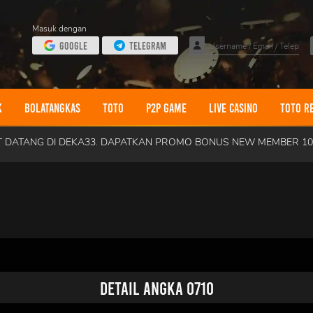
Masuk dengan
Google
Telegram
Username / Email / Telepon
K
BOLATANGKAS
TOTO
P2P GAME
LIVE CASINO
TOTO R
TANG DI DEKA33. DAPATKAN PROMO BONUS NEW MEMBER 100%
Detail Angka 0710