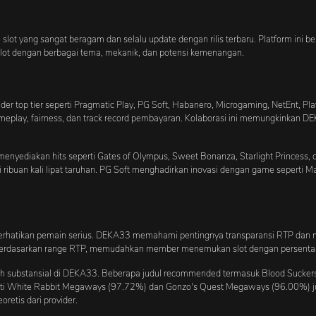
ot yang sangat beragam dan selalu update dengan rilis terbaru. Platform ini b
slot dengan berbagai tema, mekanik, dan potensi kemenangan.
r top tier seperti Pragmatic Play, PG Soft, Habanero, Microgaming, NetEnt, Play
asi gameplay, fairness, dan track record pembayaran. Kolaborasi ini memungkink
r, menyediakan hits seperti Gates of Olympus, Sweet Bonanza, Starlight Prince
i ribuan kali lipat taruhan. PG Soft menghadirkan inovasi dengan game sepert
diperhatikan pemain serius. DEKA33 memahami pentingnya transparansi RTP dan 
 berdasarkan range RTP, memudahkan member menemukan slot dengan persentas
 substansial di DEKA33. Beberapa judul recommended termasuk Blood Suckers
perti White Rabbit Megaways (97.72%) dan Gonzo's Quest Megaways (96.00%) 
retis dari provider.