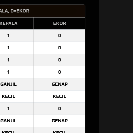
PALA, D=EKOR
KEPALA
EKOR
1
0
1
0
1
0
1
0
GANJIL
GENAP
KECIL
KECIL
1
0
GANJIL
GENAP
KECIL
KECIL