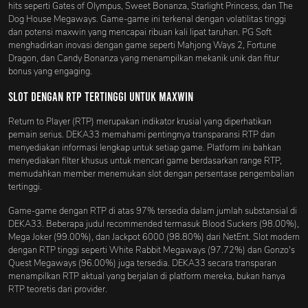
hits seperti Gates of Olympus, Sweet Bonanza, Starlight Princess, dan The
Dog House Megaways. Game-game ini terkenal dengan volatilitas tinggi
dan potensi maxwin yang mencapai ribuan kali lipat taruhan. PG Soft
menghadirkan inovasi dengan game seperti Mahjong Ways 2, Fortune
Dragon, dan Candy Bonanza yang menampilkan mekanik unik dan fitur
bonus yang engaging.
Slot dengan RTP Tertinggi untuk Maxwin
Return to Player (RTP) merupakan indikator krusial yang diperhatikan
pemain serius. DEKA33 memahami pentingnya transparansi RTP dan
menyediakan informasi lengkap untuk setiap game. Platform ini bahkan
menyediakan filter khusus untuk mencari game berdasarkan range RTP,
memudahkan member menemukan slot dengan persentase pengembalian
tertinggi.
Game-game dengan RTP di atas 97% tersedia dalam jumlah substansial di
DEKA33. Beberapa judul recommended termasuk Blood Suckers (98.00%),
Mega Joker (99.00%), dan Jackpot 6000 (98.80%) dari NetEnt. Slot modern
dengan RTP tinggi seperti White Rabbit Megaways (97.72%) dan Gonzo's
Quest Megaways (96.00%) juga tersedia. DEKA33 secara transparan
menampilkan RTP aktual yang berjalan di platform mereka, bukan hanya
RTP teoretis dari provider.