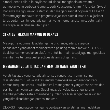
simbol identik alih-alih paylines tradisional, menghadirkan dynamic
gameplay yang berbeda. Game seperti Reactoonz, Jammin' Jars, dan Sweet
Bonanza menggunakan sistem ini dan menjadi sangat populer di DEKA33.
Platform juga menawarkan progressive jackpot slots di mana nilai jackpot
terus bertambah hingga ada pemain yang memenangkannya, potentially
mencapai nilai ratusan juta rupiah.
Strategi Meraih Maxwin di DEKA33
Meskipun slot primarily adalah game of chance, ada strategi dan
pendekatan yang dapat meningkatkan peluang meraih maxwin. DEKA33
tidak hanya menyediakan platform untuk bermain, tetapi juga mengedukasi
membernya tentang best practices dalam slot gaming.
Memahami Volatilitas dan Memilih Game yang Tepat
Volatilitas atau variance adalah konsep yang critical namun sering
disalahpahami. Slot volatilitas rendah memberikan kemenangan kecil
namun frequent, cocok untuk bankroll management yang conservative dan
sesi bermain yang panjang. Sebaliknya, slot volatilitas tinggi jarang
membayar tetapi ketika membayar, jumlahnya bisa sangat besar – inilah
yang dimaksud dengan potensi maxwin.
DEKA33 mengkategorikan game berdasarkan volatilitas, memudahkan