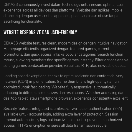
DEKA33 continuously invest dalam technology untuk ensure optimal user
experience across all devices dan platforms. Website dan aplikasi mobile
dirancang dengan user-centric approach, prioritizing ease of use tanpa
sacrificing functionality.
Website Responsive dan User-Friendly
DEKA33 website features clean, modern design dengan intuitive navigation.
Homepage efficiently organized dengan featured games, current
promotions, dan quick access links ke popular categories. Search function
robust, allowing members find specific games instantly. Filter options enable
sorting games berdasarkan provider, volatilitas, RTP, atau newest releases.
Loading speed exceptional thanks to optimized code dan content delivery
network (CDN) implementation. Game thumbnails high-quality namun
optimized untuk fast loading. Website fully responsive, automatically
adapting to different screen sizes dan resolutions. Whether accessing dari
desktop, tablet, atau smartphone browser, experience consistently excellent.
Security features integrated seamlessly. Two-factor authentication (2FA)
available untuk account login, adding extra layer of protection. Session
timeout automatically logs out inactive users untuk prevent unauthorized
access. HTTPS encryption ensures all data transmission secure.