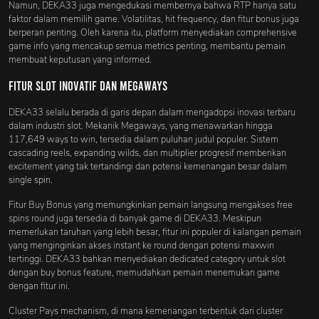
Namun, DEKA33 juga mengedukasi membernya bahwa RTP hanya satu
faktor dalam memilih game. Volatilitas, hit frequency, dan fitur bonus juga
berperan penting. Oleh karena itu, platform menyediakan comprehensive
game info yang mencakup semua metrics penting, membantu pemain
membuat keputusan yang informed.
Fitur Slot Inovatif dan Megaways
DEKA33 selalu berada di garis depan dalam mengadopsi inovasi terbaru
dalam industri slot. Mekanik Megaways, yang menawarkan hingga
117,649 ways to win, tersedia dalam puluhan judul populer. Sistem
cascading reels, expanding wilds, dan multiplier progresif memberikan
excitement yang tak tertandingi dan potensi kemenangan besar dalam
single spin.
Fitur Buy Bonus yang memungkinkan pemain langsung mengakses free
spins round juga tersedia di banyak game di DEKA33. Meskipun
memerlukan taruhan yang lebih besar, fitur ini populer di kalangan pemain
yang menginginkan akses instant ke round dengan potensi maxwin
tertinggi. DEKA33 bahkan menyediakan dedicated category untuk slot
dengan buy bonus feature, memudahkan pemain menemukan game
dengan fitur ini.
Cluster Pays mechanism, di mana kemenangan terbentuk dari cluster