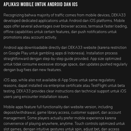
Aplikasi Mobile untuk Android dan iOS
Recognizing bahwa majority of traffic comes from mobile devices, DEKA33
developed dedicated applications untuk Android dan iOS platforms. Mobile
apps offer several advantages over browser access, termasuk faster loading,
offline capabilities untuk certain features, dan push notifications untuk
promotions atau account activity.
Android app downloadable directly dari DEKA33 website (karena restriction
on Google Play untuk gambling apps di Indonesia). Installation process
straightforward dengan step-by-step guide provided. App size optimized
untuk tidak consume excessive storage space, dan updates pushed regularly
dengan bug fixes dan new features.
iOS app, while also not available di App Store untuk same regulatory
reasons, dapat installed via enterprise certificate atau TestFlight untuk beta
testing. DEKA33 provides clear instructions dan technical support untuk iOS
users yang encounter installation issues.
Mobile apps feature full functionality dari website version, including
deposit/withdrawal, game library access, customer support, dan account
management. Some players actually prefer mobile experience karena
convenience of playing anywhere, anytime. Touch controls optimized untuk
slot games, dengan intuitive gestures untuk spin, adjust bet, dan access