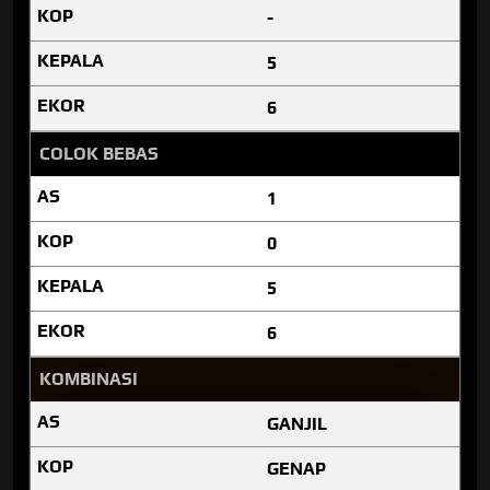
-
5
6
COLOK BEBAS
1
0
5
6
KOMBINASI
GANJIL
GENAP