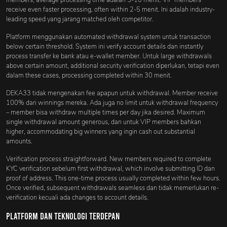
members, average processing time adalah 5-10 menit. VIP members
receive even faster processing, often within 2-5 menit. Ini adalah industry-
leading speed yang jarang matched oleh competitor.
Platform menggunakan automated withdrawal system untuk transaction
below certain threshold. System ini verify account details dan instantly
process transfer ke bank atau e-wallet member. Untuk large withdrawals
above certain amount, additional security verification diperlukan, tetapi even
dalam these cases, processing completed within 30 menit.
DEKA33 tidak mengenakan fee apapun untuk withdrawal. Member receive
100% dari winnings mereka. Ada juga no limit untuk withdrawal frequency
– member bisa withdraw multiple times per day jika desired. Maximum
single withdrawal amount generous, dan untuk VIP members bahkan
higher, accommodating big winners yang ingin cash out substantial
amounts.
Verification process straightforward. New members required to complete
KYC verification sebelum first withdrawal, which involve submitting ID dan
proof of address. This one-time process usually completed within few hours.
Once verified, subsequent withdrawals seamless dan tidak memerlukan re-
verification kecuali ada changes to account details.
Platform dan Teknologi Terdepan