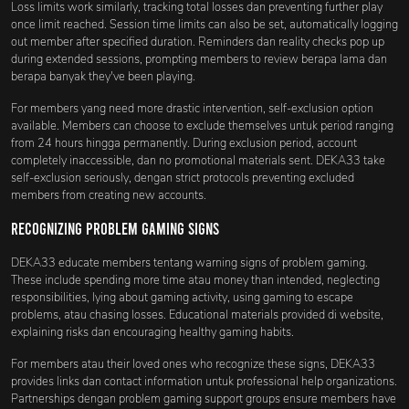
Loss limits work similarly, tracking total losses dan preventing further play
once limit reached. Session time limits can also be set, automatically logging
out member after specified duration. Reminders dan reality checks pop up
during extended sessions, prompting members to review berapa lama dan
berapa banyak they've been playing.
For members yang need more drastic intervention, self-exclusion option
available. Members can choose to exclude themselves untuk period ranging
from 24 hours hingga permanently. During exclusion period, account
completely inaccessible, dan no promotional materials sent. DEKA33 take
self-exclusion seriously, dengan strict protocols preventing excluded
members from creating new accounts.
Recognizing Problem Gaming Signs
DEKA33 educate members tentang warning signs of problem gaming.
These include spending more time atau money than intended, neglecting
responsibilities, lying about gaming activity, using gaming to escape
problems, atau chasing losses. Educational materials provided di website,
explaining risks dan encouraging healthy gaming habits.
For members atau their loved ones who recognize these signs, DEKA33
provides links dan contact information untuk professional help organizations.
Partnerships dengan problem gaming support groups ensure members have