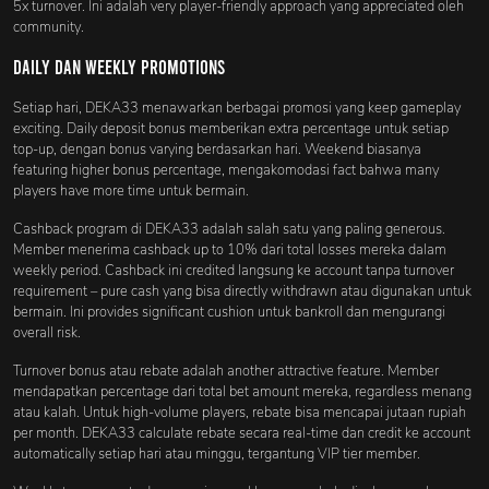
5x turnover. Ini adalah very player-friendly approach yang appreciated oleh
community.
Daily dan Weekly Promotions
Setiap hari, DEKA33 menawarkan berbagai promosi yang keep gameplay
exciting. Daily deposit bonus memberikan extra percentage untuk setiap
top-up, dengan bonus varying berdasarkan hari. Weekend biasanya
featuring higher bonus percentage, mengakomodasi fact bahwa many
players have more time untuk bermain.
Cashback program di DEKA33 adalah salah satu yang paling generous.
Member menerima cashback up to 10% dari total losses mereka dalam
weekly period. Cashback ini credited langsung ke account tanpa turnover
requirement – pure cash yang bisa directly withdrawn atau digunakan untuk
bermain. Ini provides significant cushion untuk bankroll dan mengurangi
overall risk.
Turnover bonus atau rebate adalah another attractive feature. Member
mendapatkan percentage dari total bet amount mereka, regardless menang
atau kalah. Untuk high-volume players, rebate bisa mencapai jutaan rupiah
per month. DEKA33 calculate rebate secara real-time dan credit ke account
automatically setiap hari atau minggu, tergantung VIP tier member.