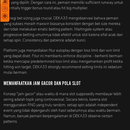
size yang dipilih. Dengan cara ini, pemain memiliki sufficient runway untuk
potentially trigger bonus round atau hit big multiplier.
Strategi bet sizing juga crucial. DEKA33 mengobservasi bahwa pemain
yang sukses meraih maxwin biasanya konsisten dengan bet size mereka
dan tidak melakukan erratic betting pattern. Martingale system atau
progressive betting umumnya tidak efektif untuk slot karena sifat acak dari
setiap spin. Consistency dan patience adalah kunci.
Platform juga menyediakan fitur autoplay dengan loss limit dan win limit
yang dapat diset. Fitur ini membantu enforce discipline – berhenti bermain
ketika mencapai predetermined loss limit atau mengamankan profit ketika
hitting win target. DEKA33 strongly recommend setting limits ini sebelum
mulai bermain.
Memanfaatkan Jam Gacor dan Pola Slot
Konsep "jam gacor" atau waktu di mana slot supposedly membayar lebih
sering adalah topik yang controversial. Secara teknis, karena slot
menggunakan RNG yang truly random, setiap spin adalah independent
event yang tidak dipengaruhi oleh hasil sebelumnya atau waktu bermain.
Namun, banyak pemain berpengalaman di DEKA33 observe certain
patterns.