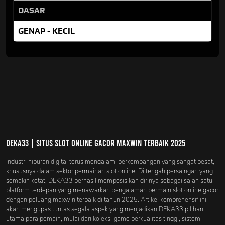
DASAR
GENAP - KECIL
DEKA33 | Situs Slot Online Gacor Maxwin Terbaik 2025
Industri hiburan digital terus mengalami perkembangan yang sangat pesat,
khususnya dalam sektor permainan slot online. Di tengah persaingan yang
semakin ketat, DEKA33 berhasil memposisikan dirinya sebagai salah satu
platform terdepan yang menawarkan pengalaman bermain slot online gacor
dengan peluang maxwin terbaik di tahun 2025. Artikel komprehensif ini
akan mengupas tuntas segala aspek yang menjadikan DEKA33 pilihan
utama para pemain, mulai dari koleksi game berkualitas tinggi, sistem