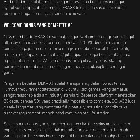
Berbeda dengan platform lain yang menawarkan bonus besar dengan
syarat yang impossible to meet, DEKA33 fokus pada sustainable bonus
program dengan terms yang fair dan achievable.
Welcome Bonus yang Competitive
New member di DEKA33 disambut dengan welcome package yang sangat
attractive. Bonus deposit pertama mencapai 200% dengan maksimum
bonus hingga jutaan rupiah. Ini berarti jika member deposit 1 juta rupiah,
mereka mendapatkan tambahan 2 juta rupiah sebagai bonus, total 3 juta
rupiah untuk bermain. Welcome bonus ini significantly boost starting
bankroll dan memberikan much longer runway untuk explore berbagai
game.
Yang membedakan DEKA33 adalah transparency dalam bonus terms.
Turnover requirement ditetapkan di 5x untuk slot games, yang termasuk
sangat reasonable dalam industry standard. Beberapa platform menetapkan
20x atau bahkan 50x yang practically impossible to complete. DEKA33 juga
clearly list games yang contribute fully, partially, atau tidak contribute ke
turnover requirement, menghindari confusion atau frustration.
Selain bonus deposit, new member juga receive free spins untuk selected
popular slots. Free spins ini tidak memiliki turnover requirement terpisah –
winnings dari free spins become part of bonus balance dan subject to same