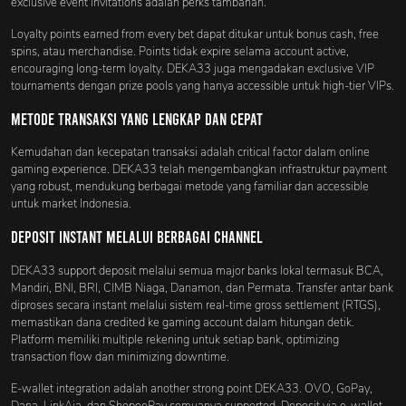
exclusive event invitations adalah perks tambahan.
Loyalty points earned from every bet dapat ditukar untuk bonus cash, free
spins, atau merchandise. Points tidak expire selama account active,
encouraging long-term loyalty. DEKA33 juga mengadakan exclusive VIP
tournaments dengan prize pools yang hanya accessible untuk high-tier VIPs.
Metode Transaksi yang Lengkap dan Cepat
Kemudahan dan kecepatan transaksi adalah critical factor dalam online
gaming experience. DEKA33 telah mengembangkan infrastruktur payment
yang robust, mendukung berbagai metode yang familiar dan accessible
untuk market Indonesia.
Deposit Instant Melalui Berbagai Channel
DEKA33 support deposit melalui semua major banks lokal termasuk BCA,
Mandiri, BNI, BRI, CIMB Niaga, Danamon, dan Permata. Transfer antar bank
diproses secara instant melalui sistem real-time gross settlement (RTGS),
memastikan dana credited ke gaming account dalam hitungan detik.
Platform memiliki multiple rekening untuk setiap bank, optimizing
transaction flow dan minimizing downtime.
E-wallet integration adalah another strong point DEKA33. OVO, GoPay,