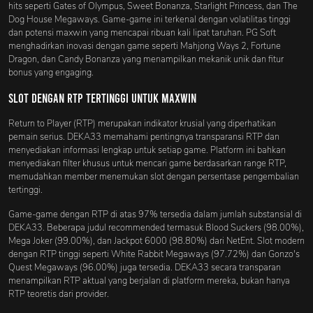
hits seperti Gates of Olympus, Sweet Bonanza, Starlight Princess, dan The
Dog House Megaways. Game-game ini terkenal dengan volatilitas tinggi
dan potensi maxwin yang mencapai ribuan kali lipat taruhan. PG Soft
menghadirkan inovasi dengan game seperti Mahjong Ways 2, Fortune
Dragon, dan Candy Bonanza yang menampilkan mekanik unik dan fitur
bonus yang engaging.
Slot dengan RTP Tertinggi untuk Maxwin
Return to Player (RTP) merupakan indikator krusial yang diperhatikan
pemain serius. DEKA33 memahami pentingnya transparansi RTP dan
menyediakan informasi lengkap untuk setiap game. Platform ini bahkan
menyediakan filter khusus untuk mencari game berdasarkan range RTP,
memudahkan member menemukan slot dengan persentase pengembalian
tertinggi.
Game-game dengan RTP di atas 97% tersedia dalam jumlah substansial di
DEKA33. Beberapa judul recommended termasuk Blood Suckers (98.00%),
Mega Joker (99.00%), dan Jackpot 6000 (98.80%) dari NetEnt. Slot modern
dengan RTP tinggi seperti White Rabbit Megaways (97.72%) dan Gonzo's
Quest Megaways (96.00%) juga tersedia. DEKA33 secara transparan
menampilkan RTP aktual yang berjalan di platform mereka, bukan hanya
RTP teoretis dari provider.