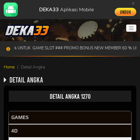
x
DEKA33
Aplikasi Mobile
Unduh
00% UNTUK GAME SLOT ### PROMO BONUS NEW MEMBER 60 % UNTUK 
Home
Detail Angka
Detail Angka
Detail Angka 1270
GAMES
4D