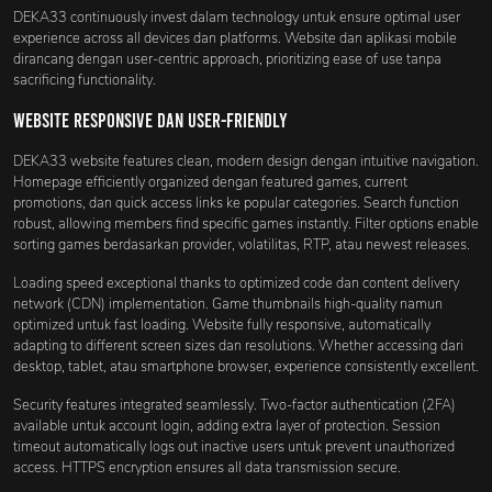
DEKA33 continuously invest dalam technology untuk ensure optimal user
experience across all devices dan platforms. Website dan aplikasi mobile
dirancang dengan user-centric approach, prioritizing ease of use tanpa
sacrificing functionality.
Website Responsive dan User-Friendly
DEKA33 website features clean, modern design dengan intuitive navigation.
Homepage efficiently organized dengan featured games, current
promotions, dan quick access links ke popular categories. Search function
robust, allowing members find specific games instantly. Filter options enable
sorting games berdasarkan provider, volatilitas, RTP, atau newest releases.
Loading speed exceptional thanks to optimized code dan content delivery
network (CDN) implementation. Game thumbnails high-quality namun
optimized untuk fast loading. Website fully responsive, automatically
adapting to different screen sizes dan resolutions. Whether accessing dari
desktop, tablet, atau smartphone browser, experience consistently excellent.
Security features integrated seamlessly. Two-factor authentication (2FA)
available untuk account login, adding extra layer of protection. Session
timeout automatically logs out inactive users untuk prevent unauthorized
access. HTTPS encryption ensures all data transmission secure.