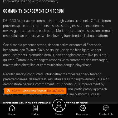
knowledge sharing within community.
Community Engagement dan Forum
DEKA33 foster active community through various channels. Official forum
provides space untuk members discuss strategies, share experiences,
review games, dan help each other. Moderators ensure discussions remain
respectful dan productive, while allowing frank feedback about platform.
Social media presence strong, dengan active accounts di Facebook,
Instagram, dan Twitter. Daily posts include game highlights, winner
announcements, promotion details, dan engaging content like polls atau
quizzes. Community managers responsive to comments dan messages,
maintaining direct line of communication dengan playerbase.
Regular surveys conducted untuk gather member feedback tentang
preferred games, desired features, atau areas for improvement. DEKA33
demonstrate genuine commitment untuk continuous improvement by
actually implementing popular suggestions. This participatory approach
al34***
Melakukan Deposit
Rp. 360.028
makes members feel valued dan invested dalam platform success.
Kesimpulan: DEKA33 sebagai Pilihan Terbaik 2025
Setelah mengevaluasi berbagai aspek secara comprehensive, jelas bahwa
Home
Daftar
Masuk
Promotion
Contact Us