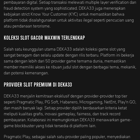
pembayaran digital. Setiap transaksi melewati multiple layer verification dan
fraud detection system yang sophisticated. DEKA33 juga menerapkan
kebijakan strict Know Your Customer (KYC) untuk memastikan bahwa
platform tidak disalahgunakan untuk aktivitas ilegal seperti pencucian uang
atau pendanaan terorisme.
Koleksi Slot Gacor Maxwin Terlengkap
Salah satu keunggulan utama DEKA33 adalah koleksi game slot yang
sangat beragam dan selalu update dengan rilis terbaru. Platform ini bekerja
sama dengan lebih dari 50 provider game ternama dunia, memastikan
member memiliki akses ke ribuan judul slot dengan berbagai tema, mekanik,
dan potensi kemenangan.
Provider Slot Premium di DEKA33
DEKA33 menjalin kemitraan eksklusif dengan provider-provider top tier
seperti Pragmatic Play, PG Soft, Habanero, Microgaming, NetEnt, Play'n GO,
dan masih banyak lagi. Setiap provider dipilih berdasarkan kriteria ketat
meliputi kualitas grafis, inovasi gameplay, fairness, dan track record
pembayaran. Kolaborasi ini memungkinkan DEKA33 menawarkan game-
game blockbuster yang tidak tersedia di platform lain.
Pragmatic Play, sebagai salah satu provider paling populer, menyediakan