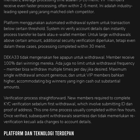
members, average processing time adalah 5-10 menit. VIP members
receive even faster processing, often within 2-5 menit. Ini adalah industry-
leading speed yang jarang matched oleh competitor.
Platform menggunakan automated withdrawal system untuk transaction
below certain threshold. System ini verify account details dan instantly
process transfer ke bank atau e-wallet member. Untuk large withdrawals
above certain amount, additional security verification diperlukan, tetapi even
dalam these cases, processing completed within 30 menit.
DEKA33 tidak mengenakan fee apapun untuk withdrawal. Member receive
100% dari winnings mereka. Ada juga no limit untuk withdrawal frequency
– member bisa withdraw multiple times per day jika desired. Maximum
single withdrawal amount generous, dan untuk VIP members bahkan
higher, accommodating big winners yang ingin cash out substantial
amounts.
Verification process straightforward. New members required to complete
KYC verification sebelum first withdrawal, which involve submitting ID dan
proof of address. This one-time process usually completed within few hours.
Once verified, subsequent withdrawals seamless dan tidak memerlukan re-
verification kecuali ada changes to account details.
Platform dan Teknologi Terdepan