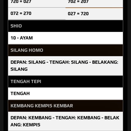
720 = 027
702 = 207
072 = 270
027 = 720
SHIO
10 - AYAM
SILANG HOMO
DEPAN: SILANG - TENGAH: SILANG - BELAKANG:
SILANG
TENGAH TEPI
TENGAH
KEMBANG KEMPIS KEMBAR
DEPAN: KEMBANG - TENGAH: KEMBANG - BELAK
ANG: KEMPIS