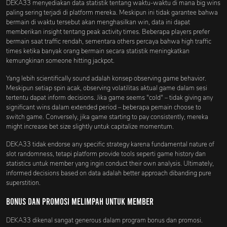
DEKA33 menyediakan data statistik tentang waktu-waktu di mana big wins
paling sering terjadi di platform mereka. Meskipun ini tidak garantee bahwa
bermain di waktu tersebut akan menghasilkan win, data ini dapat
memberikan insight tentang peak activity times. Beberapa players prefer
bermain saat traffic rendah, sementara others percaya bahwa high traffic
times ketika banyak orang bermain secara statistik meningkatkan
kemungkinan someone hitting jackpot.
Yang lebih scientifically sound adalah konsep observing game behavior.
Meskipun setiap spin acak, observing volatilitas aktual game dalam sesi
tertentu dapat inform decisions. Jika game seems "cold" – tidak giving any
significant wins dalam extended period – beberapa pemain choose to
switch game. Conversely, jika game starting to pay consistently, mereka
might increase bet size slightly untuk capitalize momentum.
DEKA33 tidak endorse any specific strategy karena fundamental nature of
slot randomness, tetapi platform provide tools seperti game history dan
statistics untuk member yang ingin conduct their own analysis. Ultimately,
informed decisions based on data adalah better approach dibanding pure
superstition.
Bonus dan Promosi Melimpah untuk Member
DEKA33 dikenal sangat generous dalam program bonus dan promosi.