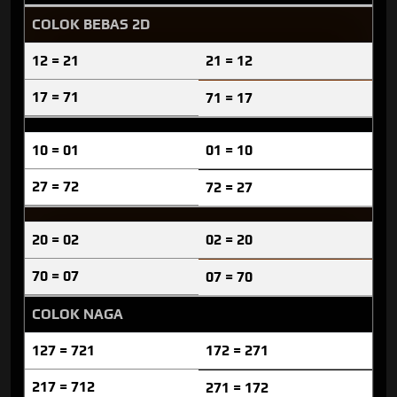
COLOK BEBAS 2D
12 = 21
21 = 12
17 = 71
71 = 17
10 = 01
01 = 10
27 = 72
72 = 27
20 = 02
02 = 20
70 = 07
07 = 70
COLOK NAGA
127 = 721
172 = 271
217 = 712
271 = 172