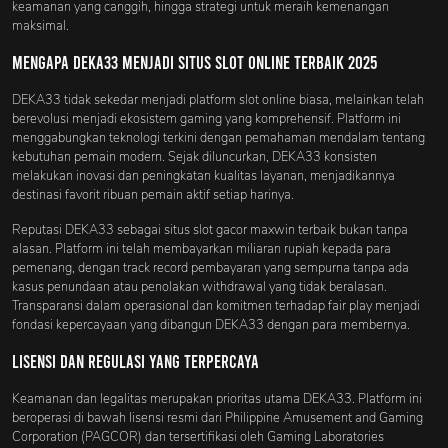
keamanan yang canggih, hingga strategi untuk meraih kemenangan
maksimal.
Mengapa DEKA33 Menjadi Situs Slot Online Terbaik 2025
DEKA33 tidak sekedar menjadi platform slot online biasa, melainkan telah
berevolusi menjadi ekosistem gaming yang komprehensif. Platform ini
menggabungkan teknologi terkini dengan pemahaman mendalam tentang
kebutuhan pemain modern. Sejak diluncurkan, DEKA33 konsisten
melakukan inovasi dan peningkatan kualitas layanan, menjadikannya
destinasi favorit ribuan pemain aktif setiap harinya.
Reputasi DEKA33 sebagai situs slot gacor maxwin terbaik bukan tanpa
alasan. Platform ini telah membayarkan miliaran rupiah kepada para
pemenang, dengan track record pembayaran yang sempurna tanpa ada
kasus penundaan atau penolakan withdrawal yang tidak beralasan.
Transparansi dalam operasional dan komitmen terhadap fair play menjadi
fondasi kepercayaan yang dibangun DEKA33 dengan para membernya.
Lisensi dan Regulasi yang Terpercaya
Keamanan dan legalitas merupakan prioritas utama DEKA33. Platform ini
beroperasi di bawah lisensi resmi dari Philippine Amusement and Gaming
Corporation (PAGCOR) dan tersertifikasi oleh Gaming Laboratories