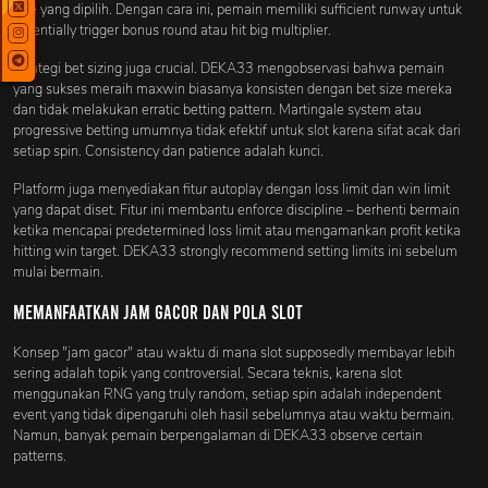
size yang dipilih. Dengan cara ini, pemain memiliki sufficient runway untuk
potentially trigger bonus round atau hit big multiplier.
Strategi bet sizing juga crucial. DEKA33 mengobservasi bahwa pemain
yang sukses meraih maxwin biasanya konsisten dengan bet size mereka
dan tidak melakukan erratic betting pattern. Martingale system atau
progressive betting umumnya tidak efektif untuk slot karena sifat acak dari
setiap spin. Consistency dan patience adalah kunci.
Platform juga menyediakan fitur autoplay dengan loss limit dan win limit
yang dapat diset. Fitur ini membantu enforce discipline – berhenti bermain
ketika mencapai predetermined loss limit atau mengamankan profit ketika
hitting win target. DEKA33 strongly recommend setting limits ini sebelum
mulai bermain.
Memanfaatkan Jam Gacor dan Pola Slot
Konsep "jam gacor" atau waktu di mana slot supposedly membayar lebih
sering adalah topik yang controversial. Secara teknis, karena slot
menggunakan RNG yang truly random, setiap spin adalah independent
event yang tidak dipengaruhi oleh hasil sebelumnya atau waktu bermain.
Namun, banyak pemain berpengalaman di DEKA33 observe certain
patterns.