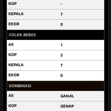
-
7
0
COLOK BEBAS
1
2
7
0
KOMBINASI
GANJIL
GENAP