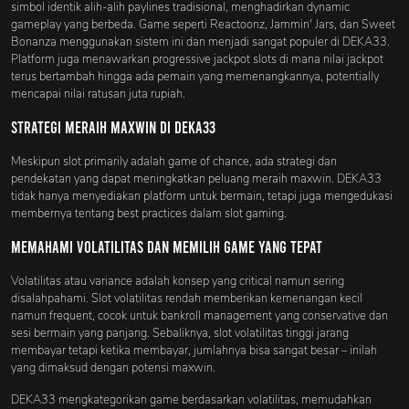
simbol identik alih-alih paylines tradisional, menghadirkan dynamic
gameplay yang berbeda. Game seperti Reactoonz, Jammin' Jars, dan Sweet
Bonanza menggunakan sistem ini dan menjadi sangat populer di DEKA33.
Platform juga menawarkan progressive jackpot slots di mana nilai jackpot
terus bertambah hingga ada pemain yang memenangkannya, potentially
mencapai nilai ratusan juta rupiah.
Strategi Meraih Maxwin di DEKA33
Meskipun slot primarily adalah game of chance, ada strategi dan
pendekatan yang dapat meningkatkan peluang meraih maxwin. DEKA33
tidak hanya menyediakan platform untuk bermain, tetapi juga mengedukasi
membernya tentang best practices dalam slot gaming.
Memahami Volatilitas dan Memilih Game yang Tepat
Volatilitas atau variance adalah konsep yang critical namun sering
disalahpahami. Slot volatilitas rendah memberikan kemenangan kecil
namun frequent, cocok untuk bankroll management yang conservative dan
sesi bermain yang panjang. Sebaliknya, slot volatilitas tinggi jarang
membayar tetapi ketika membayar, jumlahnya bisa sangat besar – inilah
yang dimaksud dengan potensi maxwin.
DEKA33 mengkategorikan game berdasarkan volatilitas, memudahkan