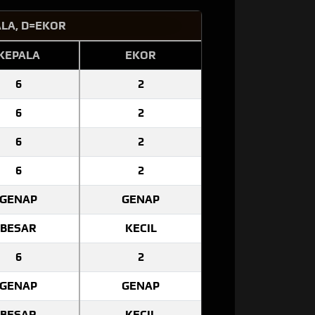
ALA, D=EKOR
KEPALA
EKOR
6
2
6
2
6
2
6
2
GENAP
GENAP
BESAR
KECIL
6
2
GENAP
GENAP
BESAR
KECIL