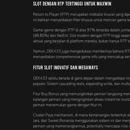
Slot dengan RTP Tertinggi untuk Maxwin
Return to Player (RTP) merupakan indikator krusial yang 
ini bahkan menyediakan filter khusus untuk mencari game
Game-game dengan RTP di atas 97% tersedia dalam jumlah
(98.80%) dari NetEnt. Slot modern dengan RTP tinggi se
aktual yang berjalan di platform mereka, bukan hanya RTP teo
Namun, DEKA33 juga mengedukasi membernya bahwa RTP hanya 
menyediakan comprehensive game info yang mencakup sem
Fitur Slot Inovatif dan Megaways
DEKA33 selalu berada di garis depan dalam mengadopsi ino
populer. Sistem cascading reels, expanding wilds, dan mult
Fitur Buy Bonus yang memungkinkan pemain langsung mengaks
kalangan pemain yang menginginkan akses instant ke roun
pemain menemukan game dengan fitur ini.
Cluster Pays mechanism, di mana kemenangan terbentuk dari
Jars, dan Sweet Bonanza menggunakan sistem ini dan menjad
pemain yang memenangkannya, potentially mencapai nilai ra