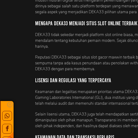
Industri hiburan digital terus mengalami perkembangan yan
dirinya sebagai salah satu platform terdepan yang menawa
segala aspek yang menjadikan DEKA33 pilihan utama para p
Mengapa DEKA33 Menjadi Situs Slot Online Terbaik
DEKA33 tidak sekedar menjadi platform slot online biasa,
mendalam tentang kebutuhan pemain modern. Sejak diluncurk
harinya.
Reputasi DEKA33 sebagai situs slot gacor maxwin terbaik 
sempurna tanpa ada kasus penundaan atau penolakan withdr
DEKA33 dengan para membernya.
Lisensi dan Regulasi yang Terpercaya
Keamanan dan legalitas merupakan prioritas utama DEKA33. 
Gaming Laboratories International (GLI), dua institusi yang
telah melalui audit dan memenuhi standar internasional tert
x
Selain lisensi utama, DEKA33 juga telah mendapatkan sert
dimanipulasi oleh pihak manapun. Transparansi ini memberi
oleh pihak independen, dan hasilnya dapat diakses oleh mem
Keamanan Data dan Transaksi Berlapis