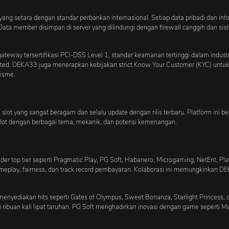
 setara dengan standar perbankan internasional. Setiap data pribadi dan info
y. Data member disimpan di server yang dilindungi dengan firewall canggih dan 
eway tersertifikasi PCI-DSS Level 1, standar keamanan tertinggi dalam industri
ticated. DEKA33 juga menerapkan kebijakan strict Know Your Customer (KYC) unt
risme.
ot yang sangat beragam dan selalu update dengan rilis terbaru. Platform ini b
slot dengan berbagai tema, mekanik, dan potensi kemenangan.
r top tier seperti Pragmatic Play, PG Soft, Habanero, Microgaming, NetEnt, Play
asi gameplay, fairness, dan track record pembayaran. Kolaborasi ini memungkink
r, menyediakan hits seperti Gates of Olympus, Sweet Bonanza, Starlight Prince
i ribuan kali lipat taruhan. PG Soft menghadirkan inovasi dengan game sepert