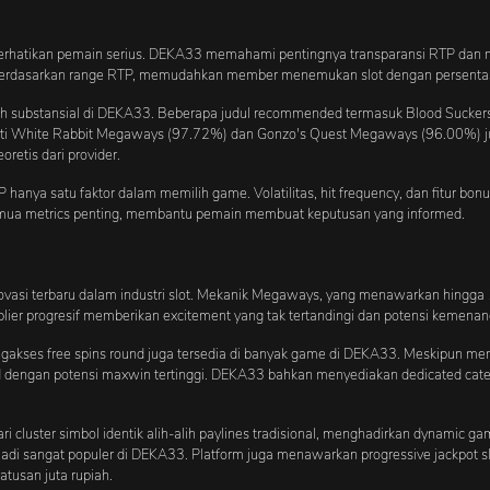
diperhatikan pemain serius. DEKA33 memahami pentingnya transparansi RTP dan 
 berdasarkan range RTP, memudahkan member menemukan slot dengan persentas
 substansial di DEKA33. Beberapa judul recommended termasuk Blood Suckers
perti White Rabbit Megaways (97.72%) dan Gonzo's Quest Megaways (96.00%) 
retis dari provider.
satu faktor dalam memilih game. Volatilitas, hit frequency, dan fitur bonus 
ua metrics penting, membantu pemain membuat keputusan yang informed.
vasi terbaru dalam industri slot. Mekanik Megaways, yang menawarkan hingga 
iplier progresif memberikan excitement yang tak tertandingi dan potensi kemenan
es free spins round juga tersedia di banyak game di DEKA33. Meskipun memerlu
d dengan potensi maxwin tertinggi. DEKA33 bahkan menyediakan dedicated cat
 cluster simbol identik alih-alih paylines tradisional, menghadirkan dynamic 
i sangat populer di DEKA33. Platform juga menawarkan progressive jackpot slo
tusan juta rupiah.