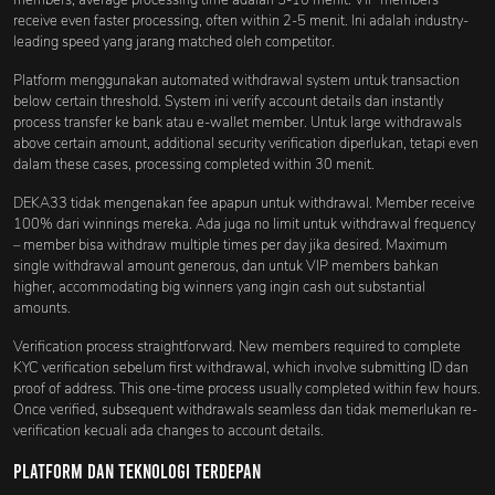
members, average processing time adalah 5-10 menit. VIP members
receive even faster processing, often within 2-5 menit. Ini adalah industry-
leading speed yang jarang matched oleh competitor.
Platform menggunakan automated withdrawal system untuk transaction
below certain threshold. System ini verify account details dan instantly
process transfer ke bank atau e-wallet member. Untuk large withdrawals
above certain amount, additional security verification diperlukan, tetapi even
dalam these cases, processing completed within 30 menit.
DEKA33 tidak mengenakan fee apapun untuk withdrawal. Member receive
100% dari winnings mereka. Ada juga no limit untuk withdrawal frequency
– member bisa withdraw multiple times per day jika desired. Maximum
single withdrawal amount generous, dan untuk VIP members bahkan
higher, accommodating big winners yang ingin cash out substantial
amounts.
Verification process straightforward. New members required to complete
KYC verification sebelum first withdrawal, which involve submitting ID dan
proof of address. This one-time process usually completed within few hours.
Once verified, subsequent withdrawals seamless dan tidak memerlukan re-
verification kecuali ada changes to account details.
Platform dan Teknologi Terdepan