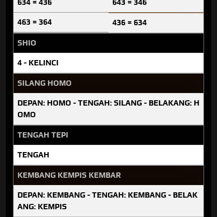
634 = 436
643 = 346
463 = 364
436 = 634
SHIO
4 - KELINCI
SILANG HOMO
DEPAN: HOMO - TENGAH: SILANG - BELAKANG: H
OMO
TENGAH TEPI
TENGAH
KEMBANG KEMPIS KEMBAR
DEPAN: KEMBANG - TENGAH: KEMBANG - BELAK
ANG: KEMPIS