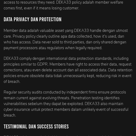
access to resources they need. DEKA33 policy adalah member welfare
comes first, even if it means losing customer.
Data Privacy dan Protection
Member data adalah valuable asset yang DEKA33 handle dengan utmost
care. Privacy policy clearly outline apa data collected, how it's used, dan
who has access. Data never sold to third parties, dan only shared dengan
payment processors atau regulators when legally required.
DEKA33 comply dengan international data protection standards, including
principles similar to GDPR. Members have right to access their data, request
corrections, atau even delete account dan all associated data. Data retention
policies ensure obsolete data tidak unnecessarily kept, reducing risk in event
of breach.
Regular security audits conducted by independent firms ensure protocols
remain current against evolving threats. Penetration testing identifies
vulnerabilities sebelum they dapat be exploited. DEKA33 also maintain
cyber insurance untuk protect members dalam unlikely event of successful
breach.
Testimonial dan Success Stories