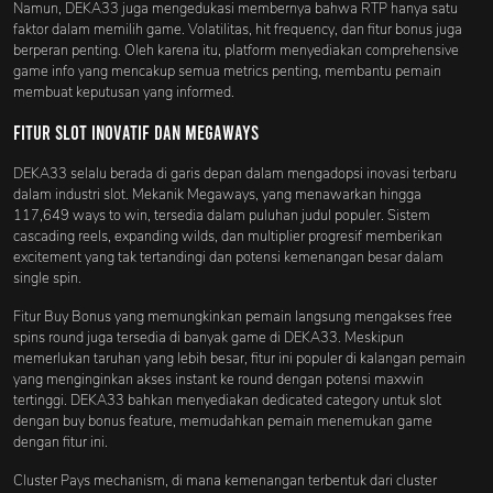
Namun, DEKA33 juga mengedukasi membernya bahwa RTP hanya satu
faktor dalam memilih game. Volatilitas, hit frequency, dan fitur bonus juga
berperan penting. Oleh karena itu, platform menyediakan comprehensive
game info yang mencakup semua metrics penting, membantu pemain
membuat keputusan yang informed.
Fitur Slot Inovatif dan Megaways
DEKA33 selalu berada di garis depan dalam mengadopsi inovasi terbaru
dalam industri slot. Mekanik Megaways, yang menawarkan hingga
117,649 ways to win, tersedia dalam puluhan judul populer. Sistem
cascading reels, expanding wilds, dan multiplier progresif memberikan
excitement yang tak tertandingi dan potensi kemenangan besar dalam
single spin.
Fitur Buy Bonus yang memungkinkan pemain langsung mengakses free
spins round juga tersedia di banyak game di DEKA33. Meskipun
memerlukan taruhan yang lebih besar, fitur ini populer di kalangan pemain
yang menginginkan akses instant ke round dengan potensi maxwin
tertinggi. DEKA33 bahkan menyediakan dedicated category untuk slot
dengan buy bonus feature, memudahkan pemain menemukan game
dengan fitur ini.
Cluster Pays mechanism, di mana kemenangan terbentuk dari cluster