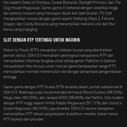
hits seperti Gates of Olympus, Sweet Bonanza, Starlight Princess, dan The
Dog House Megaways. Game-game ini terkenal dengan volatilitas tinggi
dan potensi maxwin yang mencapai ribuan kali lipat taruhan. PG Soft
menghadirkan inovasi dengan game seperti Mahjong Ways 2, Fortune
Dragon, dan Candy Bonanza yang menampilkan mekanik unik dan fitur
bonus yang engaging.
Slot dengan RTP Tertinggi untuk Maxwin
Return to Player (RTP) merupakan indikator krusial yang diperhatikan
pemain serius. DEKA33 memahami pentingnya transparansi RTP dan
menyediakan informasi lengkap untuk setiap game. Platform ini bahkan
menyediakan filter khusus untuk mencari game berdasarkan range RTP,
memudahkan member menemukan slot dengan persentase pengembalian
tertinggi.
Game-game dengan RTP di atas 97% tersedia dalam jumlah substansial di
DEKA33. Beberapa judul recommended termasuk Blood Suckers (98.00%),
Mega Joker (99.00%), dan Jackpot 6000 (98.80%) dari NetEnt. Slot modern
dengan RTP tinggi seperti White Rabbit Megaways (97.72%) dan Gonzo's
Quest Megaways (96.00%) juga tersedia. DEKA33 secara transparan
menampilkan RTP aktual yang berjalan di platform mereka, bukan hanya
RTP teoretis dari provider.