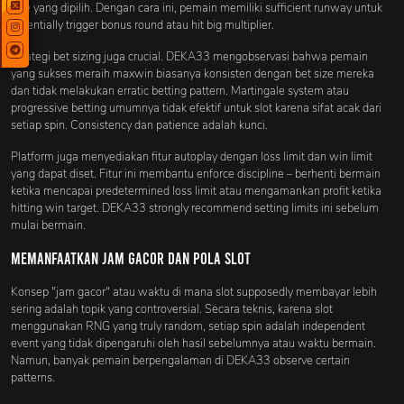
size yang dipilih. Dengan cara ini, pemain memiliki sufficient runway untuk
potentially trigger bonus round atau hit big multiplier.
Strategi bet sizing juga crucial. DEKA33 mengobservasi bahwa pemain
yang sukses meraih maxwin biasanya konsisten dengan bet size mereka
dan tidak melakukan erratic betting pattern. Martingale system atau
progressive betting umumnya tidak efektif untuk slot karena sifat acak dari
setiap spin. Consistency dan patience adalah kunci.
Platform juga menyediakan fitur autoplay dengan loss limit dan win limit
yang dapat diset. Fitur ini membantu enforce discipline – berhenti bermain
ketika mencapai predetermined loss limit atau mengamankan profit ketika
hitting win target. DEKA33 strongly recommend setting limits ini sebelum
mulai bermain.
Memanfaatkan Jam Gacor dan Pola Slot
Konsep "jam gacor" atau waktu di mana slot supposedly membayar lebih
sering adalah topik yang controversial. Secara teknis, karena slot
menggunakan RNG yang truly random, setiap spin adalah independent
event yang tidak dipengaruhi oleh hasil sebelumnya atau waktu bermain.
Namun, banyak pemain berpengalaman di DEKA33 observe certain
patterns.