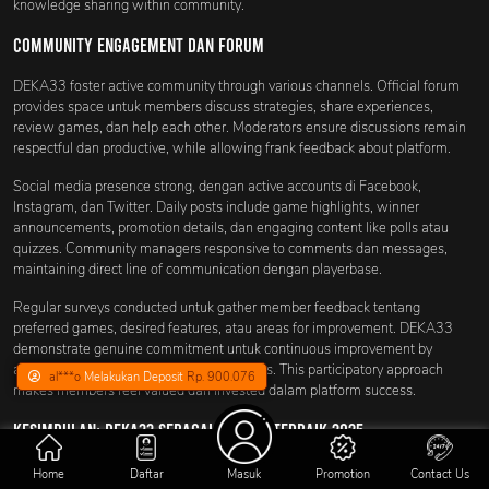
knowledge sharing within community.
Community Engagement dan Forum
DEKA33 foster active community through various channels. Official forum
provides space untuk members discuss strategies, share experiences,
review games, dan help each other. Moderators ensure discussions remain
respectful dan productive, while allowing frank feedback about platform.
Social media presence strong, dengan active accounts di Facebook,
Instagram, dan Twitter. Daily posts include game highlights, winner
announcements, promotion details, dan engaging content like polls atau
quizzes. Community managers responsive to comments dan messages,
maintaining direct line of communication dengan playerbase.
Regular surveys conducted untuk gather member feedback tentang
preferred games, desired features, atau areas for improvement. DEKA33
demonstrate genuine commitment untuk continuous improvement by
actually implementing popular suggestions. This participatory approach
al***o
Melakukan Deposit
Rp. 900.076
makes members feel valued dan invested dalam platform success.
Kesimpulan: DEKA33 sebagai Pilihan Terbaik 2025
Setelah mengevaluasi berbagai aspek secara comprehensive, jelas bahwa
Home
Daftar
Masuk
Promotion
Contact Us