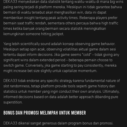
DEKA33 menyediakan data statistik tentang waktu-waktu di mana big wins
paling sering terjadi di platform mereka. Meskipun ini tidak garantee bahwa
bermain di waktu tersebut akan menghasilkan win, data ini dapat
memberikan insight tentang peak activity times. Beberapa players prefer
bermain saat traffic rendah, sementara others percaya bahwa high traffic
times ketika banyak orang bermain secara statistik meningkatkan
kemungkinan someone hitting jackpot.
Yang lebih scientifically sound adalah konsep observing game behavior.
Meskipun setiap spin acak, observing volatilitas aktual game dalam sesi
tertentu dapat inform decisions. Jika game seems "cold" – tidak giving any
significant wins dalam extended period – beberapa pemain choose to
switch game. Conversely, jika game starting to pay consistently, mereka
might increase bet size slightly untuk capitalize momentum.
DEKA33 tidak endorse any specific strategy karena fundamental nature of
slot randomness, tetapi platform provide tools seperti game history dan
statistics untuk member yang ingin conduct their own analysis. Ultimately,
informed decisions based on data adalah better approach dibanding pure
superstition.
Bonus dan Promosi Melimpah untuk Member
DEKA33 dikenal sangat generous dalam program bonus dan promosi.