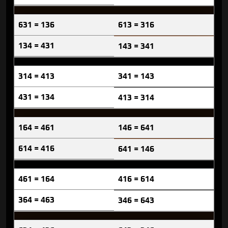
631 = 136
613 = 316
134 = 431
143 = 341
314 = 413
341 = 143
431 = 134
413 = 314
164 = 461
146 = 641
614 = 416
641 = 146
461 = 164
416 = 614
364 = 463
346 = 643