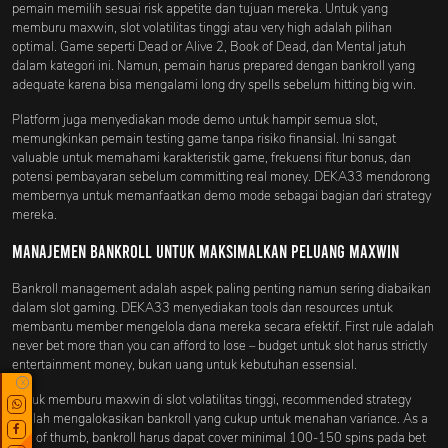
pemain memilih sesuai risk appetite dan tujuan mereka. Untuk yang
memburu maxwin, slot volatilitas tinggi atau very high adalah pilihan
optimal. Game seperti Dead or Alive 2, Book of Dead, dan Mental jatuh
dalam kategori ini. Namun, pemain harus prepared dengan bankroll yang
adequate karena bisa mengalami long dry spells sebelum hitting big win.
Platform juga menyediakan mode demo untuk hampir semua slot,
memungkinkan pemain testing game tanpa risiko finansial. Ini sangat
valuable untuk memahami karakteristik game, frekuensi fitur bonus, dan
potensi pembayaran sebelum committing real money. DEKA33 mendorong
membernya untuk memanfaatkan demo mode sebagai bagian dari strategy
mereka.
Manajemen Bankroll untuk Maksimalkan Peluang Maxwin
Bankroll management adalah aspek paling penting namun sering diabaikan
dalam slot gaming. DEKA33 menyediakan tools dan resources untuk
membantu member mengelola dana mereka secara efektif. First rule adalah
never bet more than you can afford to lose – budget untuk slot harus strictly
entertainment money, bukan uang untuk kebutuhan essensial.
x
Untuk memburu maxwin di slot volatilitas tinggi, recommended strategy
adalah mengalokasikan bankroll yang cukup untuk menahan variance. As a
rule of thumb, bankroll harus dapat cover minimal 100-150 spins pada bet