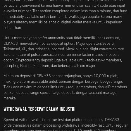
Dana, LinkAja, dan ShopeePay semuanya supported. Deposit via e-wallet
particularly convenient karena hanya memerlukan scan QR code atau input
e-wallet number. Transaction completed dalam less than a minute, dan fund
immediately available untuk bermain. E-wallet juga popular karena many
players already memiliki balance di digital wallet mereka untuk keperluan
sehari-hari.
Untuk member yang prefer anonymity atau tidak memiliki bank account,
DEKA33 menyediakan pulsa deposit option. Major operators seperti
Telkomsel, XL, dan Indosat supported. Meskipun ada slight conversion rate
karena nature of pulsa transaction, convenience factor makes ini popular
option. Cryptocurrency deposit juga available untuk tech-savvy members,
accepting Bitcoin, Ethereum, dan beberapa altcoin major.
Minimum deposit di DEKA33 sangat terjangkau, hanya 10,000 rupiah,
making platform accessible untuk pemain dengan berbagai budget range.
Tidak ada maximum deposit limit untuk regular members, dan VIP members
bahkan dapat arrange special large deposits dengan account manager
mereka.
Withdrawal Tercepat dalam Industri
Speed of withdrawal adalah true test dari platform legitimacy. DEKA33
pride themselves dalam processing withdrawal incredibly fast. Untuk regular