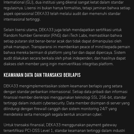
International (GLI), dua institusi yang dikenal sangat ketat dalam standar
regulasinya. Lisensi ini bukan hanya formalitas, tetapi jaminan bahwa setiap
aspek operasional DEKA33 telah melalui audit dan memenuhi standar
internasional tertinggi.
Selain lisensi utama, DEKA33 juga telah mendapatkan sertifikasi untuk
Random Number Generator (RNG) dari iTech Labs, memastikan bahwa
setiap putaran slot benar-benar acak dan tidak dapat dimanipulasi oleh
pihak manapun. Transparansi ini memberikan peace of mind kepada pemain
bahwa mereka bermain di platform yang fair dan dapat dipercaya. Sistem
audit dilakukan secara berkala oleh pihak independen, dan hasilnya dapat
diakses oleh member yang ingin memverifikasi integritas platform.
Keamanan Data dan Transaksi Berlapis
DEKA33 mengimplementasikan sistem keamanan berlapis yang setara
dengan standar perbankan internasional. Setiap data pribadi dan informasi
finansial member dienkripsi menggunakan teknologi SSL 256-bit, standar
tertinggi dalam industri cybersecurity. Data member disimpan di server yang
dilindungi dengan firewall canggih dan sistem monitoring 24/7 yang
mendeteksi serta mencegah segala bentuk ancaman cyber.
Untuk transaksi finansial, DEKA33 menggunakan payment gateway
tersertifikasi PCI-DSS Level 1, standar keamanan tertinggi dalam industri