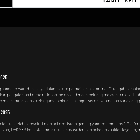
GANJIL - KECIL
2025
g sangat pesat, khususnya dalam sektor permainan slot online. Di tengah persa
rkan pengalaman bermain slot online gacor dengan peluang maxwin terbaik di ta
emain, mulai dari koleksi game berkualitas tinggi, sistem keamanan yang cangg
 2025
 melainkan telah berevolusi menjadi ekosistem gaming yang komprehensif. Platf
an, DEKA33 konsisten melakukan inovasi dan peningkatan kualitas layanan, men