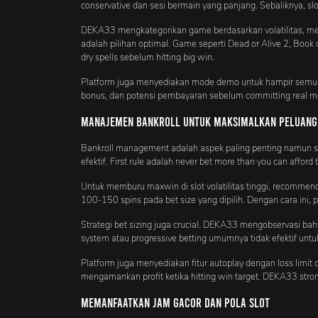
conservative dan sesi bermain yang panjang. Sebaliknya, sl
DEKA33 mengkategorikan game berdasarkan volatilitas, memu
adalah pilihan optimal. Game seperti Dead or Alive 2, Boo
dry spells sebelum hitting big win.
Platform juga menyediakan mode demo untuk hampir semua sl
bonus, dan potensi pembayaran sebelum committing real
Manajemen Bankroll untuk Maksimalkan Peluang
Bankroll management adalah aspek paling penting namun 
efektif. First rule adalah never bet more than you can affor
Untuk memburu maxwin di slot volatilitas tinggi, recommen
100-150 spins pada bet size yang dipilih. Dengan cara ini, pe
Strategi bet sizing juga crucial. DEKA33 mengobservasi ba
system atau progressive betting umumnya tidak efektif untuk 
Platform juga menyediakan fitur autoplay dengan loss limit d
mengamankan profit ketika hitting win target. DEKA33 stron
Memanfaatkan Jam Gacor dan Pola Slot