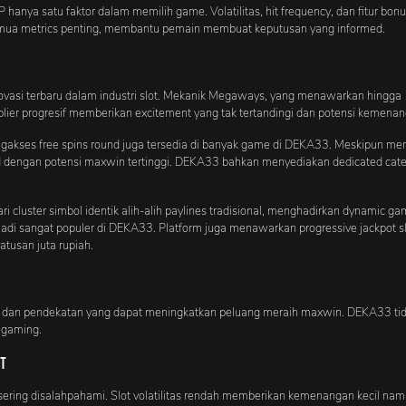
satu faktor dalam memilih game. Volatilitas, hit frequency, dan fitur bonus 
ua metrics penting, membantu pemain membuat keputusan yang informed.
vasi terbaru dalam industri slot. Mekanik Megaways, yang menawarkan hingga 
iplier progresif memberikan excitement yang tak tertandingi dan potensi kemenan
es free spins round juga tersedia di banyak game di DEKA33. Meskipun memerlu
d dengan potensi maxwin tertinggi. DEKA33 bahkan menyediakan dedicated cat
 cluster simbol identik alih-alih paylines tradisional, menghadirkan dynamic 
i sangat populer di DEKA33. Platform juga menawarkan progressive jackpot slo
tusan juta rupiah.
egi dan pendekatan yang dapat meningkatkan peluang meraih maxwin. DEKA33 tid
 gaming.
t
un sering disalahpahami. Slot volatilitas rendah memberikan kemenangan kecil n