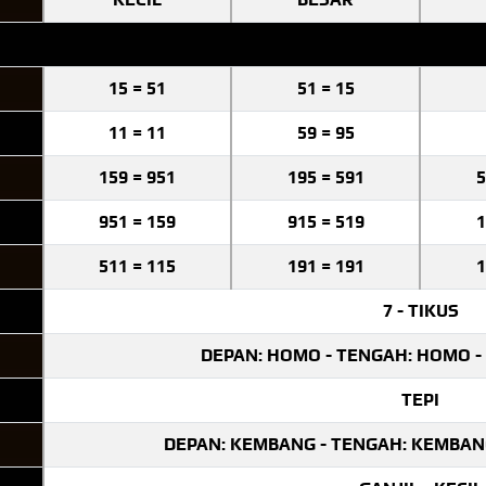
15 = 51
51 = 15
11 = 11
59 = 95
159 = 951
195 = 591
5
951 = 159
915 = 519
1
511 = 115
191 = 191
1
7 - TIKUS
DEPAN: HOMO - TENGAH: HOMO 
TEPI
DEPAN: KEMBANG - TENGAH: KEMBANG