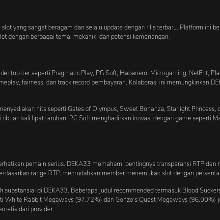
ot yang sangat beragam dan selalu update dengan rilis terbaru. Platform ini b
slot dengan berbagai tema, mekanik, dan potensi kemenangan.
r top tier seperti Pragmatic Play, PG Soft, Habanero, Microgaming, NetEnt, Play
asi gameplay, fairness, dan track record pembayaran. Kolaborasi ini memungkink
r, menyediakan hits seperti Gates of Olympus, Sweet Bonanza, Starlight Prince
i ribuan kali lipat taruhan. PG Soft menghadirkan inovasi dengan game sepert
diperhatikan pemain serius. DEKA33 memahami pentingnya transparansi RTP dan 
 berdasarkan range RTP, memudahkan member menemukan slot dengan persentas
 substansial di DEKA33. Beberapa judul recommended termasuk Blood Suckers
perti White Rabbit Megaways (97.72%) dan Gonzo's Quest Megaways (96.00%) 
retis dari provider.