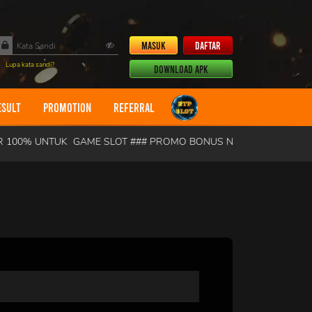
Masuk
Daftar
Kata Sandi
Lupa kata sandi?
Download APK
ESULT
PROMOTION
REFERRAL
00% UNTUK GAME SLOT ### PROMO BONUS NEW MEMBER 60 % 