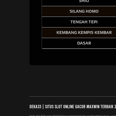
SHIO
SILANG HOMO
TENGAH TEPI
KEMBANG KEMPIS KEMBAR
DASAR
DEKA33 | Situs Slot Online Gacor Maxwin Terbaik 