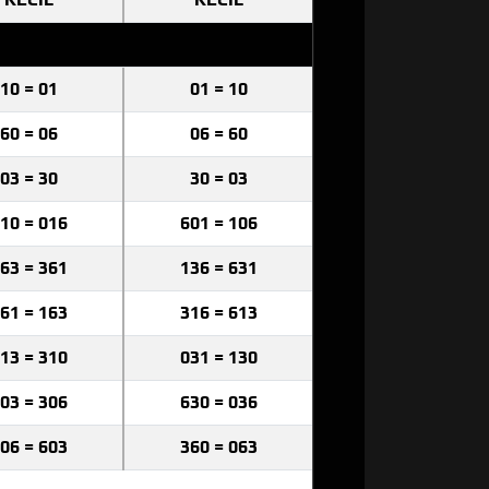
10 = 01
01 = 10
60 = 06
06 = 60
03 = 30
30 = 03
10 = 016
601 = 106
63 = 361
136 = 631
61 = 163
316 = 613
13 = 310
031 = 130
03 = 306
630 = 036
06 = 603
360 = 063