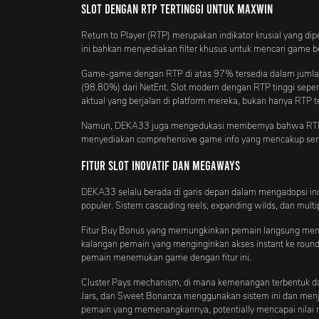
Slot dengan RTP Tertinggi untuk Maxwin
Return to Player (RTP) merupakan indikator krusial yang 
ini bahkan menyediakan filter khusus untuk mencari game
Game-game dengan RTP di atas 97% tersedia dalam jumlah
(98.80%) dari NetEnt. Slot modern dengan RTP tinggi se
aktual yang berjalan di platform mereka, bukan hanya RTP teo
Namun, DEKA33 juga mengedukasi membernya bahwa RTP hanya 
menyediakan comprehensive game info yang mencakup sem
Fitur Slot Inovatif dan Megaways
DEKA33 selalu berada di garis depan dalam mengadopsi ino
populer. Sistem cascading reels, expanding wilds, dan mult
Fitur Buy Bonus yang memungkinkan pemain langsung mengaks
kalangan pemain yang menginginkan akses instant ke roun
pemain menemukan game dengan fitur ini.
Cluster Pays mechanism, di mana kemenangan terbentuk dari
Jars, dan Sweet Bonanza menggunakan sistem ini dan menjad
pemain yang memenangkannya, potentially mencapai nilai ra