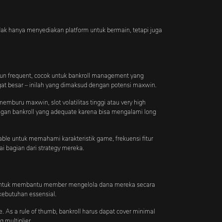
ak hanya menyediakan platform untuk bermain, tetapi juga
amun frequent, cocok untuk bankroll management yang
ngat besar – inilah yang dimaksud dengan potensi maxwin.
buru maxwin, slot volatilitas tinggi atau very high
engan bankroll yang adequate karena bisa mengalami long
ble untuk memahami karakteristik game, frekuensi fitur
bagian dari strategy mereka.
s untuk membantu member mengelola dana mereka secara
 kebutuhan essensial.
 As a rule of thumb, bankroll harus dapat cover minimal
 multiplier.