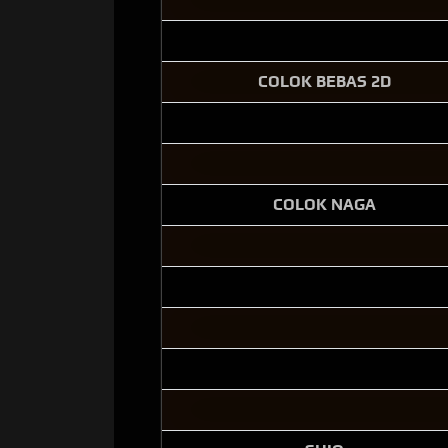
COLOK BEBAS 2D
COLOK NAGA