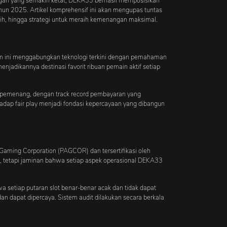
ingan yang semakin ketat, DEKA33 berhasil memposisikan
hun 2025. Artikel komprehensif ini akan mengupas tuntas
ih, hingga strategi untuk meraih kemenangan maksimal.
orm ini menggabungkan teknologi terkini dengan pemahaman
jadikannya destinasi favorit ribuan pemain aktif setiap
ra pemenang, dengan track record pembayaran yang
dap fair play menjadi fondasi kepercayaan yang dibangun
Gaming Corporation (PAGCOR) dan tersertifikasi oleh
itas, tetapi jaminan bahwa setiap aspek operasional DEKA33
 setiap putaran slot benar-benar acak dan tidak dapat
n dapat dipercaya. Sistem audit dilakukan secara berkala