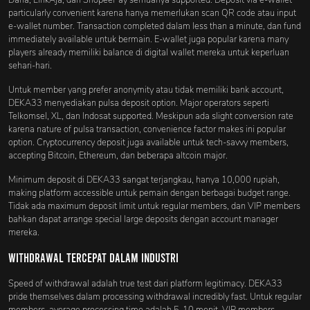
Dana, LinkAja, dan ShopeePay semuanya supported. Deposit via e-wallet
particularly convenient karena hanya memerlukan scan QR code atau input
e-wallet number. Transaction completed dalam less than a minute, dan fund
immediately available untuk bermain. E-wallet juga popular karena many
players already memiliki balance di digital wallet mereka untuk keperluan
sehari-hari.
Untuk member yang prefer anonymity atau tidak memiliki bank account,
DEKA33 menyediakan pulsa deposit option. Major operators seperti
Telkomsel, XL, dan Indosat supported. Meskipun ada slight conversion rate
karena nature of pulsa transaction, convenience factor makes ini popular
option. Cryptocurrency deposit juga available untuk tech-savvy members,
accepting Bitcoin, Ethereum, dan beberapa altcoin major.
Minimum deposit di DEKA33 sangat terjangkau, hanya 10,000 rupiah,
making platform accessible untuk pemain dengan berbagai budget range.
Tidak ada maximum deposit limit untuk regular members, dan VIP members
bahkan dapat arrange special large deposits dengan account manager
mereka.
Withdrawal Tercepat dalam Industri
Speed of withdrawal adalah true test dari platform legitimacy. DEKA33
pride themselves dalam processing withdrawal incredibly fast. Untuk regular