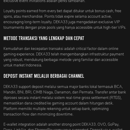
exclusive event invitations adalah perks tambahan.
Loyalty points earned from every bet dapat ditukar untuk bonus cash, free
spins, atau merchandise. Points tidak expire selama account active,
encouraging long-term loyalty. DEKA33 juga mengadakan exclusive VIP
tournaments dengan prize pools yang hanya accessible untuk high-tier VIPs.
Metode Transaksi yang Lengkap dan Cepat
Kemudahan dan kecepatan transaksi adalah critical factor dalam online
gaming experience. DEKA33 telah mengembangkan infrastruktur payment
yang robust, mendukung berbagai metode yang familiar dan accessible
untuk market Indonesia.
Deposit Instant Melalui Berbagai Channel
DEKA33 support deposit melalui semua major banks lokal termasuk BCA,
Mandiri, BNI, BRI, CIMB Niaga, Danamon, dan Permata. Transfer antar bank
diproses secara instant melalui sistem real-time gross settlement (RTGS),
memastikan dana credited ke gaming account dalam hitungan detik.
Platform memiliki multiple rekening untuk setiap bank, optimizing
transaction flow dan minimizing downtime.
E-wallet integration adalah another strong point DEKA33. OVO, GoPay,