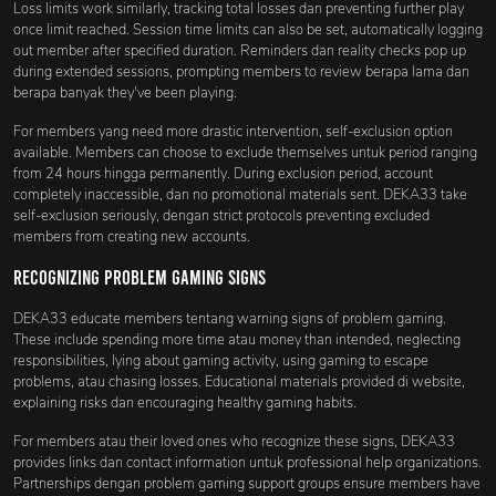
Loss limits work similarly, tracking total losses dan preventing further play
once limit reached. Session time limits can also be set, automatically logging
out member after specified duration. Reminders dan reality checks pop up
during extended sessions, prompting members to review berapa lama dan
berapa banyak they've been playing.
For members yang need more drastic intervention, self-exclusion option
available. Members can choose to exclude themselves untuk period ranging
from 24 hours hingga permanently. During exclusion period, account
completely inaccessible, dan no promotional materials sent. DEKA33 take
self-exclusion seriously, dengan strict protocols preventing excluded
members from creating new accounts.
Recognizing Problem Gaming Signs
DEKA33 educate members tentang warning signs of problem gaming.
These include spending more time atau money than intended, neglecting
responsibilities, lying about gaming activity, using gaming to escape
problems, atau chasing losses. Educational materials provided di website,
explaining risks dan encouraging healthy gaming habits.
For members atau their loved ones who recognize these signs, DEKA33
provides links dan contact information untuk professional help organizations.
Partnerships dengan problem gaming support groups ensure members have