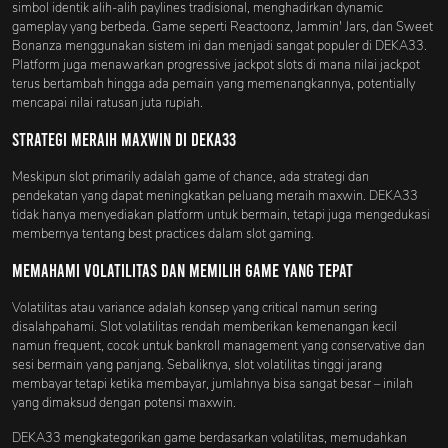
simbol identik alih-alih paylines tradisional, menghadirkan dynamic
gameplay yang berbeda. Game seperti Reactoonz, Jammin' Jars, dan Sweet
Bonanza menggunakan sistem ini dan menjadi sangat populer di DEKA33.
Platform juga menawarkan progressive jackpot slots di mana nilai jackpot
terus bertambah hingga ada pemain yang memenangkannya, potentially
mencapai nilai ratusan juta rupiah.
Strategi Meraih Maxwin di DEKA33
Meskipun slot primarily adalah game of chance, ada strategi dan
pendekatan yang dapat meningkatkan peluang meraih maxwin. DEKA33
tidak hanya menyediakan platform untuk bermain, tetapi juga mengedukasi
membernya tentang best practices dalam slot gaming.
Memahami Volatilitas dan Memilih Game yang Tepat
Volatilitas atau variance adalah konsep yang critical namun sering
disalahpahami. Slot volatilitas rendah memberikan kemenangan kecil
namun frequent, cocok untuk bankroll management yang conservative dan
sesi bermain yang panjang. Sebaliknya, slot volatilitas tinggi jarang
membayar tetapi ketika membayar, jumlahnya bisa sangat besar – inilah
yang dimaksud dengan potensi maxwin.
DEKA33 mengkategorikan game berdasarkan volatilitas, memudahkan