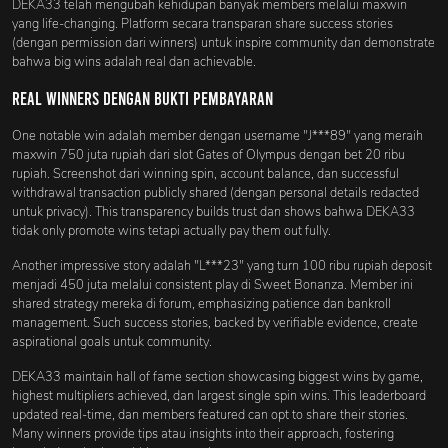
DEKA33 telah mengubah kehidupan banyak members melalui maxwin
yang life-changing. Platform secara transparan share success stories
(dengan permission dari winners) untuk inspire community dan demonstrate
bahwa big wins adalah real dan achievable.
Real Winners dengan Bukti Pembayaran
One notable win adalah member dengan username "J***89" yang meraih
maxwin 750 juta rupiah dari slot Gates of Olympus dengan bet 20 ribu
rupiah. Screenshot dari winning spin, account balance, dan successful
withdrawal transaction publicly shared (dengan personal details redacted
untuk privacy). This transparency builds trust dan shows bahwa DEKA33
tidak only promote wins tetapi actually pay them out fully.
Another impressive story adalah "L***23" yang turn 100 ribu rupiah deposit
menjadi 450 juta melalui consistent play di Sweet Bonanza. Member ini
shared strategy mereka di forum, emphasizing patience dan bankroll
management. Such success stories, backed by verifiable evidence, create
aspirational goals untuk community.
DEKA33 maintain hall of fame section showcasing biggest wins by game,
highest multipliers achieved, dan largest single spin wins. This leaderboard
updated real-time, dan members featured can opt to share their stories.
Many winners provide tips atau insights into their approach, fostering