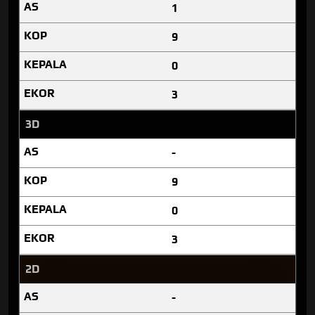
1
9
0
3
3D
-
9
0
3
2D
-