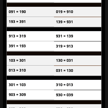
091 = 190
019 = 910
193 = 391
139 = 931
913 = 319
931 = 139
391 = 193
319 = 913
103 = 301
130 = 031
013 = 310
031 = 130
301 = 103
310 = 013
903 = 309
930 = 039