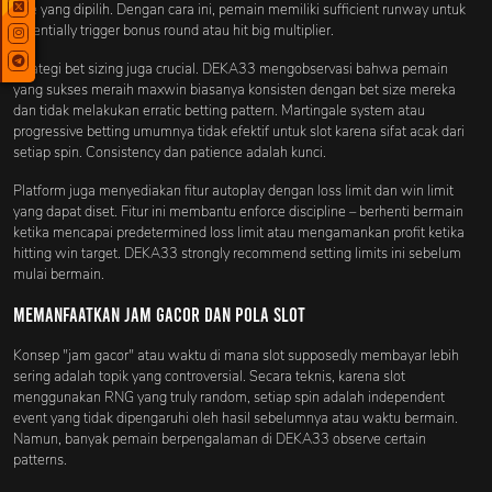
size yang dipilih. Dengan cara ini, pemain memiliki sufficient runway untuk
potentially trigger bonus round atau hit big multiplier.
Strategi bet sizing juga crucial. DEKA33 mengobservasi bahwa pemain
yang sukses meraih maxwin biasanya konsisten dengan bet size mereka
dan tidak melakukan erratic betting pattern. Martingale system atau
progressive betting umumnya tidak efektif untuk slot karena sifat acak dari
setiap spin. Consistency dan patience adalah kunci.
Platform juga menyediakan fitur autoplay dengan loss limit dan win limit
yang dapat diset. Fitur ini membantu enforce discipline – berhenti bermain
ketika mencapai predetermined loss limit atau mengamankan profit ketika
hitting win target. DEKA33 strongly recommend setting limits ini sebelum
mulai bermain.
Memanfaatkan Jam Gacor dan Pola Slot
Konsep "jam gacor" atau waktu di mana slot supposedly membayar lebih
sering adalah topik yang controversial. Secara teknis, karena slot
menggunakan RNG yang truly random, setiap spin adalah independent
event yang tidak dipengaruhi oleh hasil sebelumnya atau waktu bermain.
Namun, banyak pemain berpengalaman di DEKA33 observe certain
patterns.