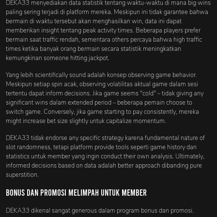
DEKA33 menyediakan data statistik tentang waktu-waktu di mana big wins
paling sering terjadi di platform mereka. Meskipun ini tidak garantee bahwa
bermain di waktu tersebut akan menghasilkan win, data ini dapat
memberikan insight tentang peak activity times. Beberapa players prefer
bermain saat traffic rendah, sementara others percaya bahwa high traffic
times ketika banyak orang bermain secara statistik meningkatkan
kemungkinan someone hitting jackpot.
Yang lebih scientifically sound adalah konsep observing game behavior.
Meskipun setiap spin acak, observing volatilitas aktual game dalam sesi
tertentu dapat inform decisions. Jika game seems "cold" – tidak giving any
significant wins dalam extended period – beberapa pemain choose to
switch game. Conversely, jika game starting to pay consistently, mereka
might increase bet size slightly untuk capitalize momentum.
DEKA33 tidak endorse any specific strategy karena fundamental nature of
slot randomness, tetapi platform provide tools seperti game history dan
statistics untuk member yang ingin conduct their own analysis. Ultimately,
informed decisions based on data adalah better approach dibanding pure
superstition.
Bonus dan Promosi Melimpah untuk Member
DEKA33 dikenal sangat generous dalam program bonus dan promosi.