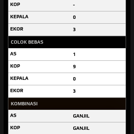
-
0
3
COLOK BEBAS
1
9
0
3
KOMBINASI
GANJIL
GANJIL