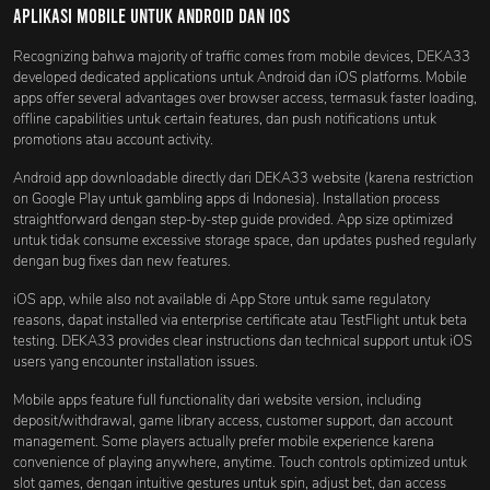
Aplikasi Mobile untuk Android dan iOS
Recognizing bahwa majority of traffic comes from mobile devices, DEKA33
developed dedicated applications untuk Android dan iOS platforms. Mobile
apps offer several advantages over browser access, termasuk faster loading,
offline capabilities untuk certain features, dan push notifications untuk
promotions atau account activity.
Android app downloadable directly dari DEKA33 website (karena restriction
on Google Play untuk gambling apps di Indonesia). Installation process
straightforward dengan step-by-step guide provided. App size optimized
untuk tidak consume excessive storage space, dan updates pushed regularly
dengan bug fixes dan new features.
iOS app, while also not available di App Store untuk same regulatory
reasons, dapat installed via enterprise certificate atau TestFlight untuk beta
testing. DEKA33 provides clear instructions dan technical support untuk iOS
users yang encounter installation issues.
Mobile apps feature full functionality dari website version, including
deposit/withdrawal, game library access, customer support, dan account
management. Some players actually prefer mobile experience karena
convenience of playing anywhere, anytime. Touch controls optimized untuk
slot games, dengan intuitive gestures untuk spin, adjust bet, dan access