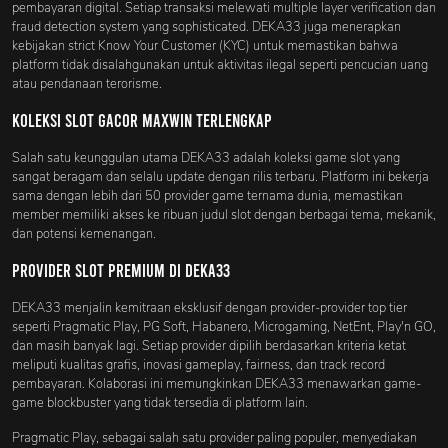
pembayaran digital. Setiap transaksi melewati multiple layer verification dan
fraud detection system yang sophisticated. DEKA33 juga menerapkan
kebijakan strict Know Your Customer (KYC) untuk memastikan bahwa
platform tidak disalahgunakan untuk aktivitas ilegal seperti pencucian uang
atau pendanaan terorisme.
Koleksi Slot Gacor Maxwin Terlengkap
Salah satu keunggulan utama DEKA33 adalah koleksi game slot yang
sangat beragam dan selalu update dengan rilis terbaru. Platform ini bekerja
sama dengan lebih dari 50 provider game ternama dunia, memastikan
member memiliki akses ke ribuan judul slot dengan berbagai tema, mekanik,
dan potensi kemenangan.
Provider Slot Premium di DEKA33
DEKA33 menjalin kemitraan eksklusif dengan provider-provider top tier
seperti Pragmatic Play, PG Soft, Habanero, Microgaming, NetEnt, Play'n GO,
dan masih banyak lagi. Setiap provider dipilih berdasarkan kriteria ketat
meliputi kualitas grafis, inovasi gameplay, fairness, dan track record
pembayaran. Kolaborasi ini memungkinkan DEKA33 menawarkan game-
game blockbuster yang tidak tersedia di platform lain.
Pragmatic Play, sebagai salah satu provider paling populer, menyediakan