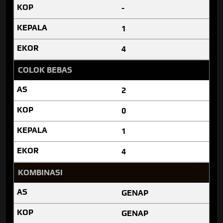
-
1
4
COLOK BEBAS
2
0
1
4
KOMBINASI
GENAP
GENAP