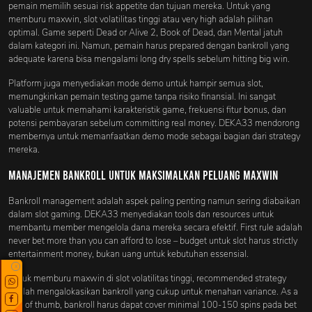
pemain memilih sesuai risk appetite dan tujuan mereka. Untuk yang
memburu maxwin, slot volatilitas tinggi atau very high adalah pilihan
optimal. Game seperti Dead or Alive 2, Book of Dead, dan Mental jatuh
dalam kategori ini. Namun, pemain harus prepared dengan bankroll yang
adequate karena bisa mengalami long dry spells sebelum hitting big win.
Platform juga menyediakan mode demo untuk hampir semua slot,
memungkinkan pemain testing game tanpa risiko finansial. Ini sangat
valuable untuk memahami karakteristik game, frekuensi fitur bonus, dan
potensi pembayaran sebelum committing real money. DEKA33 mendorong
membernya untuk memanfaatkan demo mode sebagai bagian dari strategy
mereka.
Manajemen Bankroll untuk Maksimalkan Peluang Maxwin
Bankroll management adalah aspek paling penting namun sering diabaikan
dalam slot gaming. DEKA33 menyediakan tools dan resources untuk
membantu member mengelola dana mereka secara efektif. First rule adalah
never bet more than you can afford to lose – budget untuk slot harus strictly
entertainment money, bukan uang untuk kebutuhan essensial.
x
Untuk memburu maxwin di slot volatilitas tinggi, recommended strategy
adalah mengalokasikan bankroll yang cukup untuk menahan variance. As a
rule of thumb, bankroll harus dapat cover minimal 100-150 spins pada bet