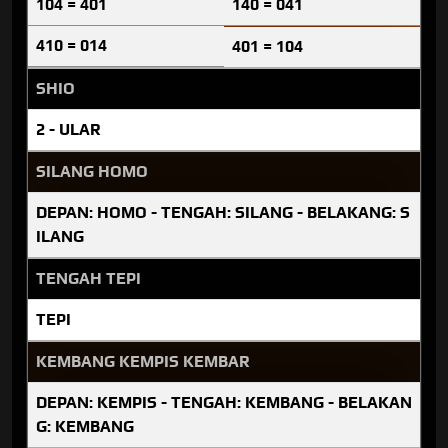
104 = 401
140 = 041
410 = 014
401 = 104
SHIO
2 - ULAR
SILANG HOMO
DEPAN: HOMO - TENGAH: SILANG - BELAKANG: S
ILANG
TENGAH TEPI
TEPI
KEMBANG KEMPIS KEMBAR
DEPAN: KEMPIS - TENGAH: KEMBANG - BELAKAN
G: KEMBANG