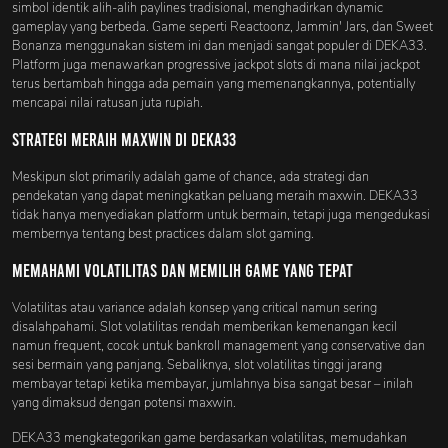
simbol identik alih-alih paylines tradisional, menghadirkan dynamic
gameplay yang berbeda. Game seperti Reactoonz, Jammin' Jars, dan Sweet
Bonanza menggunakan sistem ini dan menjadi sangat populer di DEKA33.
Platform juga menawarkan progressive jackpot slots di mana nilai jackpot
terus bertambah hingga ada pemain yang memenangkannya, potentially
mencapai nilai ratusan juta rupiah.
Strategi Meraih Maxwin di DEKA33
Meskipun slot primarily adalah game of chance, ada strategi dan
pendekatan yang dapat meningkatkan peluang meraih maxwin. DEKA33
tidak hanya menyediakan platform untuk bermain, tetapi juga mengedukasi
membernya tentang best practices dalam slot gaming.
Memahami Volatilitas dan Memilih Game yang Tepat
Volatilitas atau variance adalah konsep yang critical namun sering
disalahpahami. Slot volatilitas rendah memberikan kemenangan kecil
namun frequent, cocok untuk bankroll management yang conservative dan
sesi bermain yang panjang. Sebaliknya, slot volatilitas tinggi jarang
membayar tetapi ketika membayar, jumlahnya bisa sangat besar – inilah
yang dimaksud dengan potensi maxwin.
DEKA33 mengkategorikan game berdasarkan volatilitas, memudahkan