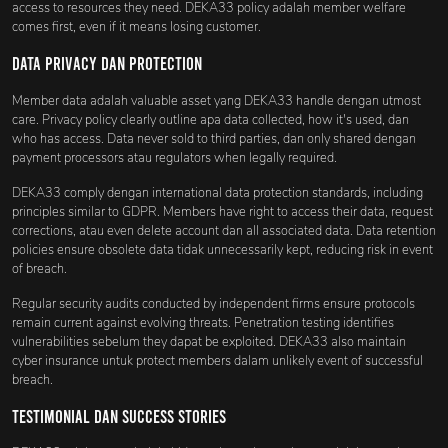
access to resources they need. DEKA33 policy adalah member welfare
comes first, even if it means losing customer.
Data Privacy dan Protection
Member data adalah valuable asset yang DEKA33 handle dengan utmost
care. Privacy policy clearly outline apa data collected, how it's used, dan
who has access. Data never sold to third parties, dan only shared dengan
payment processors atau regulators when legally required.
DEKA33 comply dengan international data protection standards, including
principles similar to GDPR. Members have right to access their data, request
corrections, atau even delete account dan all associated data. Data retention
policies ensure obsolete data tidak unnecessarily kept, reducing risk in event
of breach.
Regular security audits conducted by independent firms ensure protocols
remain current against evolving threats. Penetration testing identifies
vulnerabilities sebelum they dapat be exploited. DEKA33 also maintain
cyber insurance untuk protect members dalam unlikely event of successful
breach.
Testimonial dan Success Stories