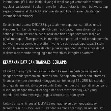
International (GLI), dua institusi yang dikenal sangat ketat dalam standar
regulasinya. Lisensi ini bukan hanya formalitas, tetapi jaminan bahwa setiap
aspek operasional DEKA33 telah melalui audit dan memenuhi standar
internasional tertinggi.
Selain lisensi utama, DEKA33 juga telah mendapatkan sertifikasi untuk
Random Number Generator (RNG) dari iTech Labs, memastikan bahwa
setiap putaran slot benar-benar acak dan tidak dapat dimanipulasi oleh
pihak manapun. Transparansi ini memberikan peace of mind kepada pemain
bahwa mereka bermain di platform yang fair dan dapat dipercaya. Sistem
audit dilakukan secara berkala oleh pihak independen, dan hasilnya dapat
diakses oleh member yang ingin memverifikasi integritas platform.
Keamanan Data dan Transaksi Berlapis
DEKA33 mengimplementasikan sistem keamanan berlapis yang setara
dengan standar perbankan internasional. Setiap data pribadi dan informasi
finansial member dienkripsi menggunakan teknologi SSL 256-bit, standar
tertinggi dalam industri cybersecurity. Data member disimpan di server yang
dilindungi dengan firewall canggih dan sistem monitoring 24/7 yang
mendeteksi serta mencegah segala bentuk ancaman cyber.
Untuk transaksi finansial, DEKA33 menggunakan payment gateway
tersertifikasi PCI-DSS Level 1, standar keamanan tertinggi dalam industri