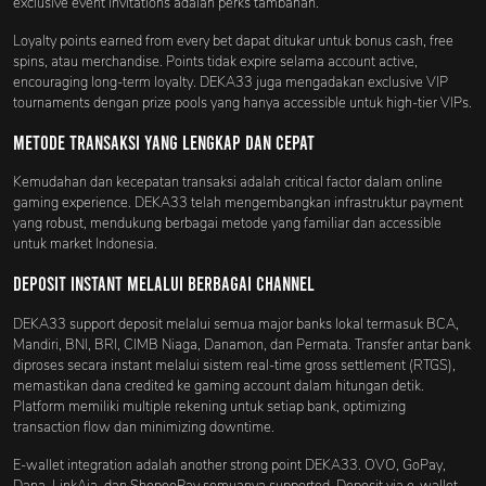
exclusive event invitations adalah perks tambahan.
Loyalty points earned from every bet dapat ditukar untuk bonus cash, free
spins, atau merchandise. Points tidak expire selama account active,
encouraging long-term loyalty. DEKA33 juga mengadakan exclusive VIP
tournaments dengan prize pools yang hanya accessible untuk high-tier VIPs.
Metode Transaksi yang Lengkap dan Cepat
Kemudahan dan kecepatan transaksi adalah critical factor dalam online
gaming experience. DEKA33 telah mengembangkan infrastruktur payment
yang robust, mendukung berbagai metode yang familiar dan accessible
untuk market Indonesia.
Deposit Instant Melalui Berbagai Channel
DEKA33 support deposit melalui semua major banks lokal termasuk BCA,
Mandiri, BNI, BRI, CIMB Niaga, Danamon, dan Permata. Transfer antar bank
diproses secara instant melalui sistem real-time gross settlement (RTGS),
memastikan dana credited ke gaming account dalam hitungan detik.
Platform memiliki multiple rekening untuk setiap bank, optimizing
transaction flow dan minimizing downtime.
E-wallet integration adalah another strong point DEKA33. OVO, GoPay,