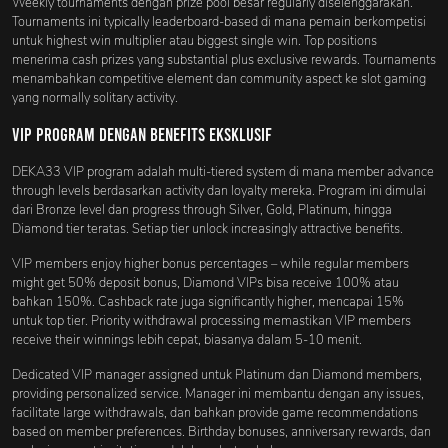
Weekly tournaments dengan prize pool besar regularly diselenggarakan.
Tournaments ini typically leaderboard-based di mana pemain berkompetisi
untuk highest win multiplier atau biggest single win. Top positions
menerima cash prizes yang substantial plus exclusive rewards. Tournaments
menambahkan competitive element dan community aspect ke slot gaming
yang normally solitary activity.
VIP Program dengan Benefits Eksklusif
DEKA33 VIP program adalah multi-tiered system di mana member advance
through levels berdasarkan activity dan loyalty mereka. Program ini dimulai
dari Bronze level dan progress through Silver, Gold, Platinum, hingga
Diamond tier teratas. Setiap tier unlock increasingly attractive benefits.
VIP members enjoy higher bonus percentages – while regular members
might get 50% deposit bonus, Diamond VIPs bisa receive 100% atau
bahkan 150%. Cashback rate juga significantly higher, mencapai 15%
untuk top tier. Priority withdrawal processing memastikan VIP members
receive their winnings lebih cepat, biasanya dalam 5-10 menit.
Dedicated VIP manager assigned untuk Platinum dan Diamond members,
providing personalized service. Manager ini membantu dengan any issues,
facilitate large withdrawals, dan bahkan provide game recommendations
based on member preferences. Birthday bonuses, anniversary rewards, dan