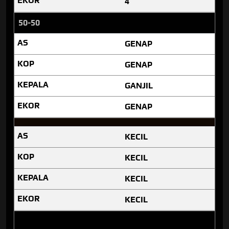
4
50-50
GENAP
GENAP
GANJIL
GENAP
KECIL
KECIL
KECIL
KECIL