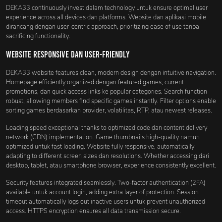
DEKA33 continuously invest dalam technology untuk ensure optimal user
experience across all devices dan platforms. Website dan aplikasi mobile
dirancang dengan user-centric approach, prioritizing ease of use tanpa
sacrificing functionality.
Website Responsive dan User-Friendly
DEKA33 website features clean, modern design dengan intuitive navigation.
Homepage efficiently organized dengan featured games, current
promotions, dan quick access links ke popular categories. Search function
robust, allowing members find specific games instantly. Filter options enable
sorting games berdasarkan provider, volatilitas, RTP, atau newest releases.
Loading speed exceptional thanks to optimized code dan content delivery
network (CDN) implementation. Game thumbnails high-quality namun
optimized untuk fast loading. Website fully responsive, automatically
adapting to different screen sizes dan resolutions. Whether accessing dari
desktop, tablet, atau smartphone browser, experience consistently excellent.
Security features integrated seamlessly. Two-factor authentication (2FA)
available untuk account login, adding extra layer of protection. Session
timeout automatically logs out inactive users untuk prevent unauthorized
access. HTTPS encryption ensures all data transmission secure.