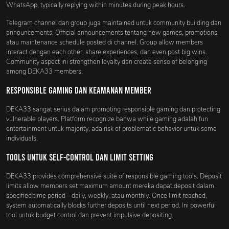
WhatsApp, typically replying within minutes during peak hours.
Telegram channel dan group juga maintained untuk community building dan
announcements. Official announcements tentang new games, promotions,
atau maintenance schedule posted di channel. Group allow members
interact dengan each other, share experiences, dan even post big wins.
Community aspect ini strengthen loyalty dan create sense of belonging
among DEKA33 members.
Responsible Gaming dan Keamanan Member
DEKA33 sangat serius dalam promoting responsible gaming dan protecting
vulnerable players. Platform recognize bahwa while gaming adalah fun
entertainment untuk majority, ada risk of problematic behavior untuk some
individuals.
Tools untuk Self-Control dan Limit Setting
DEKA33 provides comprehensive suite of responsible gaming tools. Deposit
limits allow members set maximum amount mereka dapat deposit dalam
specified time period – daily, weekly, atau monthly. Once limit reached,
system automatically blocks further deposits until next period. Ini powerful
tool untuk budget control dan prevent impulsive depositing.