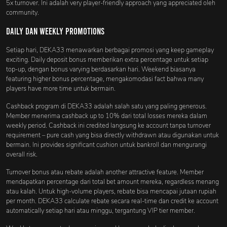
5x turnover. Ini adalah very player-friendly approach yang appreciated oleh
community.
Daily dan Weekly Promotions
Setiap hari, DEKA33 menawarkan berbagai promosi yang keep gameplay
exciting. Daily deposit bonus memberikan extra percentage untuk setiap
top-up, dengan bonus varying berdasarkan hari. Weekend biasanya
featuring higher bonus percentage, mengakomodasi fact bahwa many
players have more time untuk bermain.
Cashback program di DEKA33 adalah salah satu yang paling generous.
Member menerima cashback up to 10% dari total losses mereka dalam
weekly period. Cashback ini credited langsung ke account tanpa turnover
requirement – pure cash yang bisa directly withdrawn atau digunakan untuk
bermain. Ini provides significant cushion untuk bankroll dan mengurangi
overall risk.
Turnover bonus atau rebate adalah another attractive feature. Member
mendapatkan percentage dari total bet amount mereka, regardless menang
atau kalah. Untuk high-volume players, rebate bisa mencapai jutaan rupiah
per month. DEKA33 calculate rebate secara real-time dan credit ke account
automatically setiap hari atau minggu, tergantung VIP tier member.