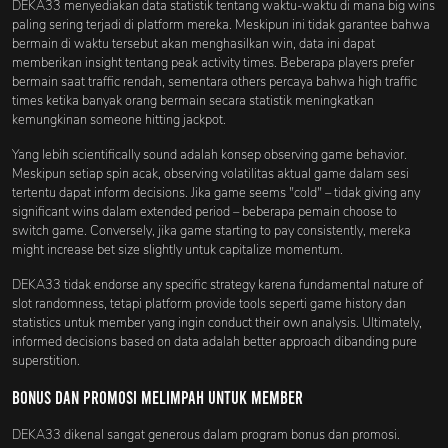
DEKA33 menyediakan data statistik tentang waktu-waktu di mana big wins
paling sering terjadi di platform mereka. Meskipun ini tidak garantee bahwa
bermain di waktu tersebut akan menghasilkan win, data ini dapat
memberikan insight tentang peak activity times. Beberapa players prefer
bermain saat traffic rendah, sementara others percaya bahwa high traffic
times ketika banyak orang bermain secara statistik meningkatkan
kemungkinan someone hitting jackpot.
Yang lebih scientifically sound adalah konsep observing game behavior.
Meskipun setiap spin acak, observing volatilitas aktual game dalam sesi
tertentu dapat inform decisions. Jika game seems "cold" – tidak giving any
significant wins dalam extended period – beberapa pemain choose to
switch game. Conversely, jika game starting to pay consistently, mereka
might increase bet size slightly untuk capitalize momentum.
DEKA33 tidak endorse any specific strategy karena fundamental nature of
slot randomness, tetapi platform provide tools seperti game history dan
statistics untuk member yang ingin conduct their own analysis. Ultimately,
informed decisions based on data adalah better approach dibanding pure
superstition.
Bonus dan Promosi Melimpah untuk Member
DEKA33 dikenal sangat generous dalam program bonus dan promosi.