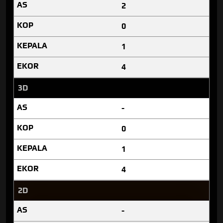
2
0
1
4
3D
-
0
1
4
2D
-