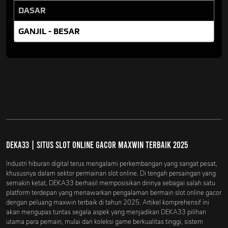
DASAR
GANJIL - BESAR
DEKA33 | Situs Slot Online Gacor Maxwin Terbaik 2025
Industri hiburan digital terus mengalami perkembangan yang sangat pesat,
khususnya dalam sektor permainan slot online. Di tengah persaingan yang
semakin ketat, DEKA33 berhasil memposisikan dirinya sebagai salah satu
platform terdepan yang menawarkan pengalaman bermain slot online gacor
dengan peluang maxwin terbaik di tahun 2025. Artikel komprehensif ini
akan mengupas tuntas segala aspek yang menjadikan DEKA33 pilihan
utama para pemain, mulai dari koleksi game berkualitas tinggi, sistem