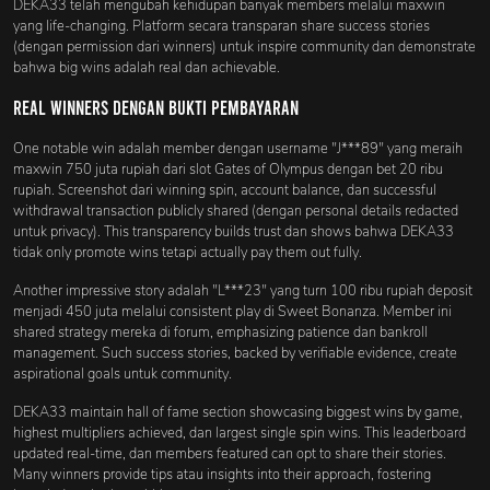
DEKA33 telah mengubah kehidupan banyak members melalui maxwin
yang life-changing. Platform secara transparan share success stories
(dengan permission dari winners) untuk inspire community dan demonstrate
bahwa big wins adalah real dan achievable.
Real Winners dengan Bukti Pembayaran
One notable win adalah member dengan username "J***89" yang meraih
maxwin 750 juta rupiah dari slot Gates of Olympus dengan bet 20 ribu
rupiah. Screenshot dari winning spin, account balance, dan successful
withdrawal transaction publicly shared (dengan personal details redacted
untuk privacy). This transparency builds trust dan shows bahwa DEKA33
tidak only promote wins tetapi actually pay them out fully.
Another impressive story adalah "L***23" yang turn 100 ribu rupiah deposit
menjadi 450 juta melalui consistent play di Sweet Bonanza. Member ini
shared strategy mereka di forum, emphasizing patience dan bankroll
management. Such success stories, backed by verifiable evidence, create
aspirational goals untuk community.
DEKA33 maintain hall of fame section showcasing biggest wins by game,
highest multipliers achieved, dan largest single spin wins. This leaderboard
updated real-time, dan members featured can opt to share their stories.
Many winners provide tips atau insights into their approach, fostering