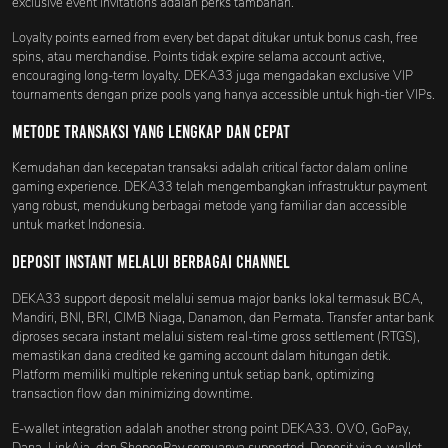
exclusive event invitations adalah perks tambahan.
Loyalty points earned from every bet dapat ditukar untuk bonus cash, free
spins, atau merchandise. Points tidak expire selama account active,
encouraging long-term loyalty. DEKA33 juga mengadakan exclusive VIP
tournaments dengan prize pools yang hanya accessible untuk high-tier VIPs.
Metode Transaksi yang Lengkap dan Cepat
Kemudahan dan kecepatan transaksi adalah critical factor dalam online
gaming experience. DEKA33 telah mengembangkan infrastruktur payment
yang robust, mendukung berbagai metode yang familiar dan accessible
untuk market Indonesia.
Deposit Instant Melalui Berbagai Channel
DEKA33 support deposit melalui semua major banks lokal termasuk BCA,
Mandiri, BNI, BRI, CIMB Niaga, Danamon, dan Permata. Transfer antar bank
diproses secara instant melalui sistem real-time gross settlement (RTGS),
memastikan dana credited ke gaming account dalam hitungan detik.
Platform memiliki multiple rekening untuk setiap bank, optimizing
transaction flow dan minimizing downtime.
E-wallet integration adalah another strong point DEKA33. OVO, GoPay,