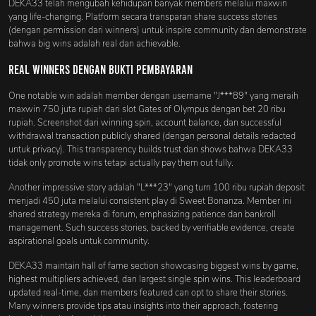
DEKA33 telah mengubah kehidupan banyak members melalui maxwin
yang life-changing. Platform secara transparan share success stories
(dengan permission dari winners) untuk inspire community dan demonstrate
bahwa big wins adalah real dan achievable.
Real Winners dengan Bukti Pembayaran
One notable win adalah member dengan username "J***89" yang meraih
maxwin 750 juta rupiah dari slot Gates of Olympus dengan bet 20 ribu
rupiah. Screenshot dari winning spin, account balance, dan successful
withdrawal transaction publicly shared (dengan personal details redacted
untuk privacy). This transparency builds trust dan shows bahwa DEKA33
tidak only promote wins tetapi actually pay them out fully.
Another impressive story adalah "L***23" yang turn 100 ribu rupiah deposit
menjadi 450 juta melalui consistent play di Sweet Bonanza. Member ini
shared strategy mereka di forum, emphasizing patience dan bankroll
management. Such success stories, backed by verifiable evidence, create
aspirational goals untuk community.
DEKA33 maintain hall of fame section showcasing biggest wins by game,
highest multipliers achieved, dan largest single spin wins. This leaderboard
updated real-time, dan members featured can opt to share their stories.
Many winners provide tips atau insights into their approach, fostering