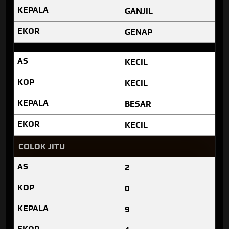
GANJIL
GENAP
KECIL
KECIL
BESAR
KECIL
COLOK JITU
2
0
9