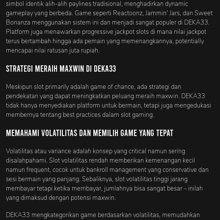
simbol identik alih-alih paylines tradisional, menghadirkan dynamic
gameplay yang berbeda. Game seperti Reactoonz, Jammin' Jars, dan Sweet
Bonanza menggunakan sistem ini dan menjadi sangat populer di DEKA33.
Platform juga menawarkan progressive jackpot slots di mana nilai jackpot
terus bertambah hingga ada pemain yang memenangkannya, potentially
mencapai nilai ratusan juta rupiah.
Strategi Meraih Maxwin di DEKA33
Meskipun slot primarily adalah game of chance, ada strategi dan
pendekatan yang dapat meningkatkan peluang meraih maxwin. DEKA33
tidak hanya menyediakan platform untuk bermain, tetapi juga mengedukasi
membernya tentang best practices dalam slot gaming.
Memahami Volatilitas dan Memilih Game yang Tepat
Volatilitas atau variance adalah konsep yang critical namun sering
disalahpahami. Slot volatilitas rendah memberikan kemenangan kecil
namun frequent, cocok untuk bankroll management yang conservative dan
sesi bermain yang panjang. Sebaliknya, slot volatilitas tinggi jarang
membayar tetapi ketika membayar, jumlahnya bisa sangat besar – inilah
yang dimaksud dengan potensi maxwin.
DEKA33 mengkategorikan game berdasarkan volatilitas, memudahkan