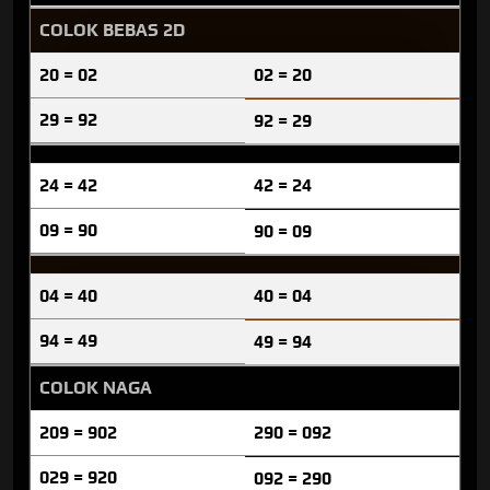
COLOK BEBAS 2D
20 = 02
02 = 20
29 = 92
92 = 29
24 = 42
42 = 24
09 = 90
90 = 09
04 = 40
40 = 04
94 = 49
49 = 94
COLOK NAGA
209 = 902
290 = 092
029 = 920
092 = 290