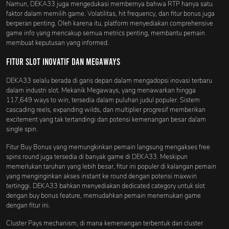
Namun, DEKA33 juga mengedukasi membernya bahwa RTP hanya satu
faktor dalam memilih game. Volatilitas, hit frequency, dan fitur bonus juga
berperan penting. Oleh karena itu, platform menyediakan comprehensive
game info yang mencakup semua metrics penting, membantu pemain
membuat keputusan yang informed.
Fitur Slot Inovatif dan Megaways
DEKA33 selalu berada di garis depan dalam mengadopsi inovasi terbaru
dalam industri slot. Mekanik Megaways, yang menawarkan hingga
117,649 ways to win, tersedia dalam puluhan judul populer. Sistem
cascading reels, expanding wilds, dan multiplier progresif memberikan
excitement yang tak tertandingi dan potensi kemenangan besar dalam
single spin.
Fitur Buy Bonus yang memungkinkan pemain langsung mengakses free
spins round juga tersedia di banyak game di DEKA33. Meskipun
memerlukan taruhan yang lebih besar, fitur ini populer di kalangan pemain
yang menginginkan akses instant ke round dengan potensi maxwin
tertinggi. DEKA33 bahkan menyediakan dedicated category untuk slot
dengan buy bonus feature, memudahkan pemain menemukan game
dengan fitur ini.
Cluster Pays mechanism, di mana kemenangan terbentuk dari cluster