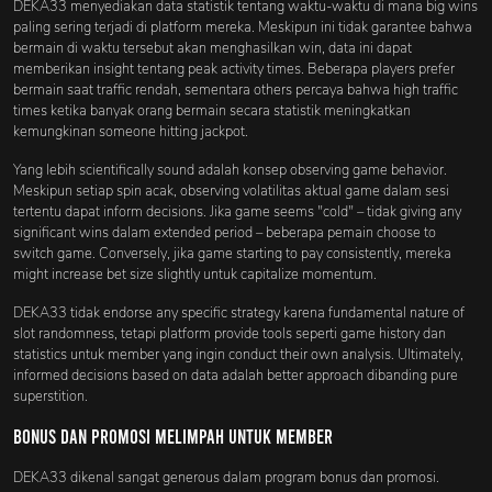
DEKA33 menyediakan data statistik tentang waktu-waktu di mana big wins
paling sering terjadi di platform mereka. Meskipun ini tidak garantee bahwa
bermain di waktu tersebut akan menghasilkan win, data ini dapat
memberikan insight tentang peak activity times. Beberapa players prefer
bermain saat traffic rendah, sementara others percaya bahwa high traffic
times ketika banyak orang bermain secara statistik meningkatkan
kemungkinan someone hitting jackpot.
Yang lebih scientifically sound adalah konsep observing game behavior.
Meskipun setiap spin acak, observing volatilitas aktual game dalam sesi
tertentu dapat inform decisions. Jika game seems "cold" – tidak giving any
significant wins dalam extended period – beberapa pemain choose to
switch game. Conversely, jika game starting to pay consistently, mereka
might increase bet size slightly untuk capitalize momentum.
DEKA33 tidak endorse any specific strategy karena fundamental nature of
slot randomness, tetapi platform provide tools seperti game history dan
statistics untuk member yang ingin conduct their own analysis. Ultimately,
informed decisions based on data adalah better approach dibanding pure
superstition.
Bonus dan Promosi Melimpah untuk Member
DEKA33 dikenal sangat generous dalam program bonus dan promosi.