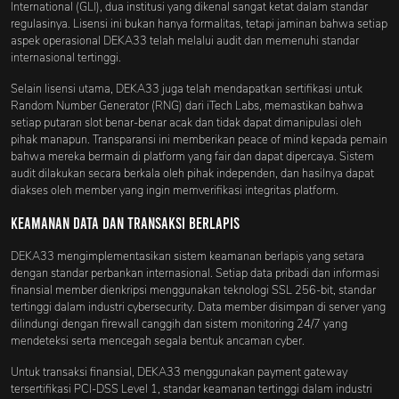
International (GLI), dua institusi yang dikenal sangat ketat dalam standar
regulasinya. Lisensi ini bukan hanya formalitas, tetapi jaminan bahwa setiap
aspek operasional DEKA33 telah melalui audit dan memenuhi standar
internasional tertinggi.
Selain lisensi utama, DEKA33 juga telah mendapatkan sertifikasi untuk
Random Number Generator (RNG) dari iTech Labs, memastikan bahwa
setiap putaran slot benar-benar acak dan tidak dapat dimanipulasi oleh
pihak manapun. Transparansi ini memberikan peace of mind kepada pemain
bahwa mereka bermain di platform yang fair dan dapat dipercaya. Sistem
audit dilakukan secara berkala oleh pihak independen, dan hasilnya dapat
diakses oleh member yang ingin memverifikasi integritas platform.
Keamanan Data dan Transaksi Berlapis
DEKA33 mengimplementasikan sistem keamanan berlapis yang setara
dengan standar perbankan internasional. Setiap data pribadi dan informasi
finansial member dienkripsi menggunakan teknologi SSL 256-bit, standar
tertinggi dalam industri cybersecurity. Data member disimpan di server yang
dilindungi dengan firewall canggih dan sistem monitoring 24/7 yang
mendeteksi serta mencegah segala bentuk ancaman cyber.
Untuk transaksi finansial, DEKA33 menggunakan payment gateway
tersertifikasi PCI-DSS Level 1, standar keamanan tertinggi dalam industri