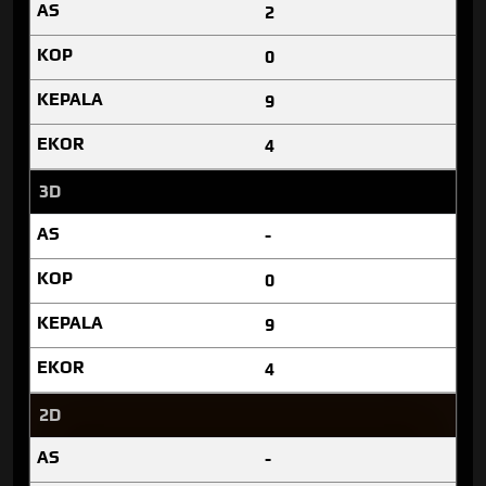
2
0
9
4
3D
-
0
9
4
2D
-