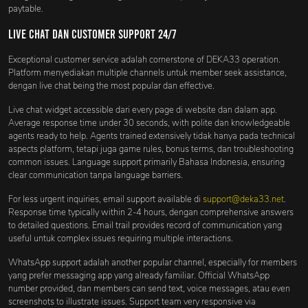
paytable.
Live Chat dan Customer Support 24/7
Exceptional customer service adalah cornerstone of DEKA33 operation.
Platform menyediakan multiple channels untuk member seek assistance,
dengan live chat being the most popular dan effective.
Live chat widget accessible dari every page di website dan dalam app.
Average response time under 30 seconds, with polite dan knowledgeable
agents ready to help. Agents trained extensively tidak hanya pada technical
aspects platform, tetapi juga game rules, bonus terms, dan troubleshooting
common issues. Language support primarily Bahasa Indonesia, ensuring
clear communication tanpa language barriers.
For less urgent inquiries, email support available di
support@deka33.net
.
Response time typically within 2-4 hours, dengan comprehensive answers
to detailed questions. Email trail provides record of communication yang
useful untuk complex issues requiring multiple interactions.
WhatsApp support adalah another popular channel, especially for members
yang prefer messaging app yang already familiar. Official WhatsApp
number provided, dan members can send text, voice messages, atau even
screenshots to illustrate issues. Support team very responsive via