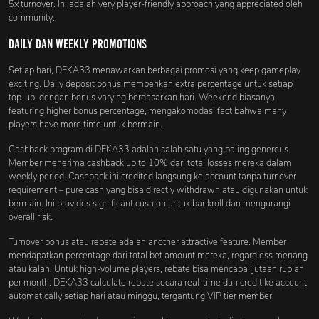
5x turnover. Ini adalah very player-friendly approach yang appreciated oleh
community.
Daily dan Weekly Promotions
Setiap hari, DEKA33 menawarkan berbagai promosi yang keep gameplay
exciting. Daily deposit bonus memberikan extra percentage untuk setiap
top-up, dengan bonus varying berdasarkan hari. Weekend biasanya
featuring higher bonus percentage, mengakomodasi fact bahwa many
players have more time untuk bermain.
Cashback program di DEKA33 adalah salah satu yang paling generous.
Member menerima cashback up to 10% dari total losses mereka dalam
weekly period. Cashback ini credited langsung ke account tanpa turnover
requirement – pure cash yang bisa directly withdrawn atau digunakan untuk
bermain. Ini provides significant cushion untuk bankroll dan mengurangi
overall risk.
Turnover bonus atau rebate adalah another attractive feature. Member
mendapatkan percentage dari total bet amount mereka, regardless menang
atau kalah. Untuk high-volume players, rebate bisa mencapai jutaan rupiah
per month. DEKA33 calculate rebate secara real-time dan credit ke account
automatically setiap hari atau minggu, tergantung VIP tier member.