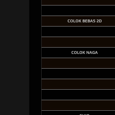
COLOK BEBAS 2D
COLOK NAGA