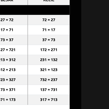
27 = 72
72 = 27
17 = 71
71 = 17
73 = 37
37 = 73
127 = 721
172 = 271
213 = 312
231 = 132
312 = 213
321 = 123
723 = 327
732 = 237
173 = 371
137 = 731
371 = 173
317 = 713