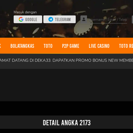
Masuk dengan
Google
Telegram
Username / Email / Telepon
K
BOLATANGKAS
TOTO
P2P GAME
LIVE CASINO
TOTO R
T DATANG DI DEKA33. DAPATKAN PROMO BONUS NEW MEMBER 
Detail Angka 2173