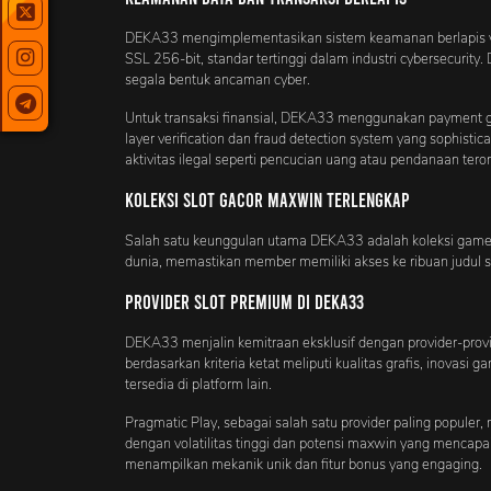
DEKA33 mengimplementasikan sistem keamanan berlapis yang
SSL 256-bit, standar tertinggi dalam industri cybersecurit
segala bentuk ancaman cyber.
Untuk transaksi finansial, DEKA33 menggunakan payment gat
layer verification dan fraud detection system yang sophis
aktivitas ilegal seperti pencucian uang atau pendanaan tero
Koleksi Slot Gacor Maxwin Terlengkap
Salah satu keunggulan utama DEKA33 adalah koleksi game sl
dunia, memastikan member memiliki akses ke ribuan judul 
Provider Slot Premium di DEKA33
DEKA33 menjalin kemitraan eksklusif dengan provider-provide
berdasarkan kriteria ketat meliputi kualitas grafis, inov
tersedia di platform lain.
Pragmatic Play, sebagai salah satu provider paling popule
dengan volatilitas tinggi dan potensi maxwin yang mencapa
menampilkan mekanik unik dan fitur bonus yang engaging.