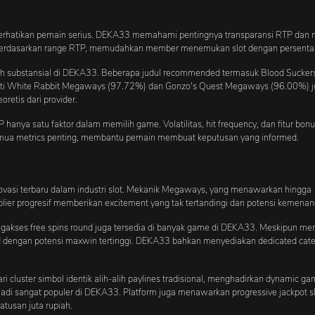
diperhatikan pemain serius. DEKA33 memahami pentingnya transparansi RTP dan 
 berdasarkan range RTP, memudahkan member menemukan slot dengan persentas
 substansial di DEKA33. Beberapa judul recommended termasuk Blood Suckers
perti White Rabbit Megaways (97.72%) dan Gonzo's Quest Megaways (96.00%) 
retis dari provider.
satu faktor dalam memilih game. Volatilitas, hit frequency, dan fitur bonus 
ua metrics penting, membantu pemain membuat keputusan yang informed.
vasi terbaru dalam industri slot. Mekanik Megaways, yang menawarkan hingga 
iplier progresif memberikan excitement yang tak tertandingi dan potensi kemenan
es free spins round juga tersedia di banyak game di DEKA33. Meskipun memerlu
d dengan potensi maxwin tertinggi. DEKA33 bahkan menyediakan dedicated cat
 cluster simbol identik alih-alih paylines tradisional, menghadirkan dynamic 
i sangat populer di DEKA33. Platform juga menawarkan progressive jackpot slo
tusan juta rupiah.