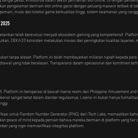
g sangat pesat, khususnya dalam sektor permainan slot online. Di tengah persa
rkan pengalaman bermain slot online gacor dengan peluang maxwin terbaik di ta
emain, mulai dari koleksi game berkualitas tinggi, sistem keamanan yang cangg
 2025
 melainkan telah berevolusi menjadi ekosistem gaming yang komprehensif. Platf
an, DEKA33 konsisten melakukan inovasi dan peningkatan kualitas layanan, men
bukan tanpa alasan. Platform ini telah membayarkan miliaran rupiah kepada pa
awal yang tidak beralasan. Transparansi dalam operasional dan komitmen terha
Platform ini beroperasi di bawah lisensi resmi dari Philippine Amusement and 
 dikenal sangat ketat dalam standar regulasinya. Lisensi ini bukan hanya formal
inggi.
ifikasi untuk Random Number Generator (RNG) dari iTech Labs, memastikan bahwa
kan peace of mind kepada pemain bahwa mereka bermain di platform yang fair da
ber yang ingin memverifikasi integritas platform.