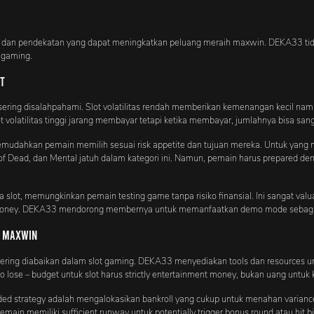
egi dan pendekatan yang dapat meningkatkan peluang meraih maxwin. DEKA33 tid
 gaming.
t
un sering disalahpahami. Slot volatilitas rendah memberikan kemenangan kecil n
ot volatilitas tinggi jarang membayar tetapi ketika membayar, jumlahnya bisa sa
dahkan pemain memilih sesuai risk appetite dan tujuan mereka. Untuk yang mem
k of Dead, dan Mental jatuh dalam kategori ini. Namun, pemain harus prepared d
ot, memungkinkan pemain testing game tanpa risiko finansial. Ini sangat valua
 money. DEKA33 mendorong membernya untuk memanfaatkan demo mode sebagai 
 Maxwin
sering diabaikan dalam slot gaming. DEKA33 menyediakan tools dan resource
d to lose – budget untuk slot harus strictly entertainment money, bukan uang untuk
ded strategy adalah mengalokasikan bankroll yang cukup untuk menahan variance.
main memiliki sufficient runway untuk potentially trigger bonus round atau hit big