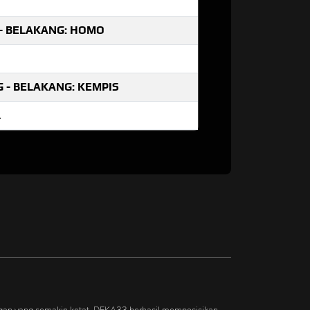
 - BELAKANG: HOMO
 - BELAKANG: KEMPIS
L