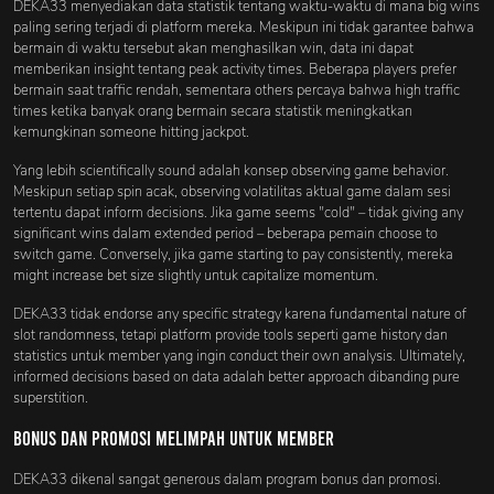
DEKA33 menyediakan data statistik tentang waktu-waktu di mana big wins
paling sering terjadi di platform mereka. Meskipun ini tidak garantee bahwa
bermain di waktu tersebut akan menghasilkan win, data ini dapat
memberikan insight tentang peak activity times. Beberapa players prefer
bermain saat traffic rendah, sementara others percaya bahwa high traffic
times ketika banyak orang bermain secara statistik meningkatkan
kemungkinan someone hitting jackpot.
Yang lebih scientifically sound adalah konsep observing game behavior.
Meskipun setiap spin acak, observing volatilitas aktual game dalam sesi
tertentu dapat inform decisions. Jika game seems "cold" – tidak giving any
significant wins dalam extended period – beberapa pemain choose to
switch game. Conversely, jika game starting to pay consistently, mereka
might increase bet size slightly untuk capitalize momentum.
DEKA33 tidak endorse any specific strategy karena fundamental nature of
slot randomness, tetapi platform provide tools seperti game history dan
statistics untuk member yang ingin conduct their own analysis. Ultimately,
informed decisions based on data adalah better approach dibanding pure
superstition.
Bonus dan Promosi Melimpah untuk Member
DEKA33 dikenal sangat generous dalam program bonus dan promosi.