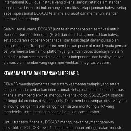
International (GLI), dua institusi yang dikenal sangat ketat dalam standar
regulasinya. Lisensi ini bukan hanya formalitas, tetapi jaminan bahwa setiap
aspek operasional DEKA33 telah melalui audit dan memenuhi standar
internasional tertinggi.
Selain lisensi utama, DEKA33 juga telah mendapatkan sertifikasi untuk
Random Number Generator (RNG) dari iTech Labs, memastikan bahwa
setiap putaran slot benar-benar acak dan tidak dapat dimanipulasi oleh
pihak manapun. Transparansi ini memberikan peace of mind kepada pemain
bahwa mereka bermain di platform yang fair dan dapat dipercaya. Sistem
audit dilakukan secara berkala oleh pihak independen, dan hasilnya dapat
diakses oleh member yang ingin memverifikasi integritas platform.
Keamanan Data dan Transaksi Berlapis
DEKA33 mengimplementasikan sistem keamanan berlapis yang setara
dengan standar perbankan internasional. Setiap data pribadi dan informasi
finansial member dienkripsi menggunakan teknologi SSL 256-bit, standar
tertinggi dalam industri cybersecurity. Data member disimpan di server yang
dilindungi dengan firewall canggih dan sistem monitoring 24/7 yang
mendeteksi serta mencegah segala bentuk ancaman cyber.
Untuk transaksi finansial, DEKA33 menggunakan payment gateway
tersertifikasi PCI-DSS Level 1, standar keamanan tertinggi dalam industri