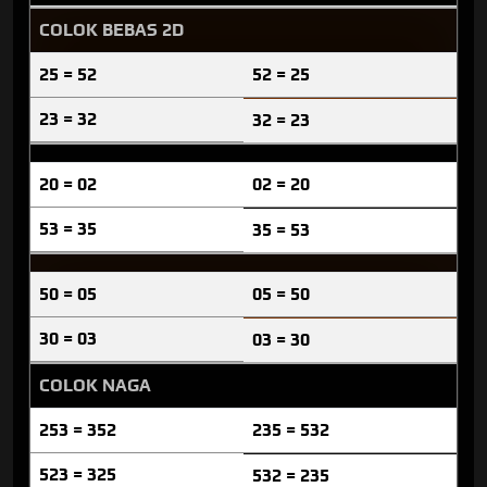
COLOK BEBAS 2D
25 = 52
52 = 25
23 = 32
32 = 23
20 = 02
02 = 20
53 = 35
35 = 53
50 = 05
05 = 50
30 = 03
03 = 30
COLOK NAGA
253 = 352
235 = 532
523 = 325
532 = 235