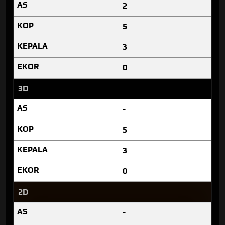
2
5
3
0
3D
-
5
3
0
2D
-