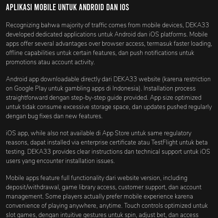
Aplikasi Mobile untuk Android dan iOS
Recognizing bahwa majority of traffic comes from mobile devices, DEKA33
developed dedicated applications untuk Android dan iOS platforms. Mobile
apps offer several advantages over browser access, termasuk faster loading,
offline capabilities untuk certain features, dan push notifications untuk
promotions atau account activity.
Android app downloadable directly dari DEKA33 website (karena restriction
on Google Play untuk gambling apps di Indonesia). Installation process
straightforward dengan step-by-step guide provided. App size optimized
untuk tidak consume excessive storage space, dan updates pushed regularly
dengan bug fixes dan new features.
iOS app, while also not available di App Store untuk same regulatory
reasons, dapat installed via enterprise certificate atau TestFlight untuk beta
testing. DEKA33 provides clear instructions dan technical support untuk iOS
users yang encounter installation issues.
Mobile apps feature full functionality dari website version, including
deposit/withdrawal, game library access, customer support, dan account
management. Some players actually prefer mobile experience karena
convenience of playing anywhere, anytime. Touch controls optimized untuk
slot games, dengan intuitive gestures untuk spin, adjust bet, dan access