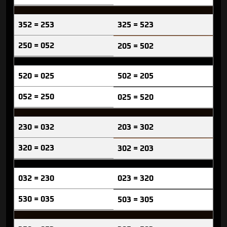
352 = 253
325 = 523
250 = 052
205 = 502
520 = 025
502 = 205
052 = 250
025 = 520
230 = 032
203 = 302
320 = 023
302 = 203
032 = 230
023 = 320
530 = 035
503 = 305