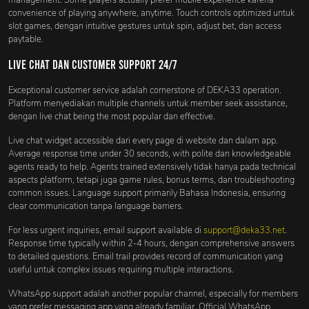
management. Some players actually prefer mobile experience karena
convenience of playing anywhere, anytime. Touch controls optimized untuk
slot games, dengan intuitive gestures untuk spin, adjust bet, dan access
paytable.
Live Chat dan Customer Support 24/7
Exceptional customer service adalah cornerstone of DEKA33 operation.
Platform menyediakan multiple channels untuk member seek assistance,
dengan live chat being the most popular dan effective.
Live chat widget accessible dari every page di website dan dalam app.
Average response time under 30 seconds, with polite dan knowledgeable
agents ready to help. Agents trained extensively tidak hanya pada technical
aspects platform, tetapi juga game rules, bonus terms, dan troubleshooting
common issues. Language support primarily Bahasa Indonesia, ensuring
clear communication tanpa language barriers.
For less urgent inquiries, email support available di
support@deka33.net
.
Response time typically within 2-4 hours, dengan comprehensive answers
to detailed questions. Email trail provides record of communication yang
useful untuk complex issues requiring multiple interactions.
WhatsApp support adalah another popular channel, especially for members
yang prefer messaging app yang already familiar. Official WhatsApp