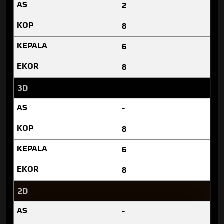
2
8
6
8
3D
-
8
6
8
2D
-