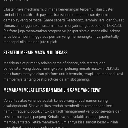
Cluster Pays mechanism, di mana kemenangan terbentuk dari cluster
simbol identik alih-alih paylines tradisional, menghadirkan dynamic
gameplay yang berbeda. Game seperti Reactoonz, Jammin' Jars, dan Sweet
Bonanza menggunakan sistem ini dan menjadi sangat populer di DEKA33.
Platform juga menawarkan progressive jackpot slots di mana nilai jackpot
terus bertambah hingga ada pemain yang memenangkannya, potentially
mencapai nilai ratusan juta rupiah.
Strategi Meraih Maxwin di DEKA33
Meskipun slot primarily adalah game of chance, ada strategi dan
pendekatan yang dapat meningkatkan peluang meraih maxwin. DEKA33
tidak hanya menyediakan platform untuk bermain, tetapi juga mengedukasi
membernya tentang best practices dalam slot gaming.
Memahami Volatilitas dan Memilih Game yang Tepat
Volatilitas atau variance adalah konsep yang critical namun sering
disalahpahami. Slot volatilitas rendah memberikan kemenangan kecil
namun frequent, cocok untuk bankroll management yang conservative dan
sesi bermain yang panjang. Sebaliknya, slot volatilitas tinggi jarang
membayar tetapi ketika membayar, jumlahnya bisa sangat besar – inilah
yang dimaksud dengan potensi maxwin.