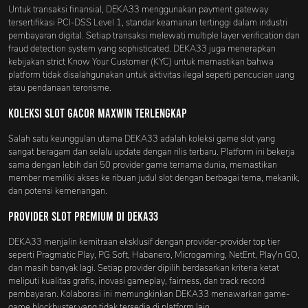
Untuk transaksi finansial, DEKA33 menggunakan payment gateway
tersertifikasi PCI-DSS Level 1, standar keamanan tertinggi dalam industri
pembayaran digital. Setiap transaksi melewati multiple layer verification dan
fraud detection system yang sophisticated. DEKA33 juga menerapkan
kebijakan strict Know Your Customer (KYC) untuk memastikan bahwa
platform tidak disalahgunakan untuk aktivitas ilegal seperti pencucian uang
atau pendanaan terorisme.
Koleksi Slot Gacor Maxwin Terlengkap
Salah satu keunggulan utama DEKA33 adalah koleksi game slot yang
sangat beragam dan selalu update dengan rilis terbaru. Platform ini bekerja
sama dengan lebih dari 50 provider game ternama dunia, memastikan
member memiliki akses ke ribuan judul slot dengan berbagai tema, mekanik,
dan potensi kemenangan.
Provider Slot Premium di DEKA33
DEKA33 menjalin kemitraan eksklusif dengan provider-provider top tier
seperti Pragmatic Play, PG Soft, Habanero, Microgaming, NetEnt, Play'n GO,
dan masih banyak lagi. Setiap provider dipilih berdasarkan kriteria ketat
meliputi kualitas grafis, inovasi gameplay, fairness, dan track record
pembayaran. Kolaborasi ini memungkinkan DEKA33 menawarkan game-
game blockbuster yang tidak tersedia di platform lain.