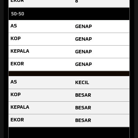
8
50-50
GENAP
GENAP
GENAP
GENAP
KECIL
BESAR
BESAR
BESAR