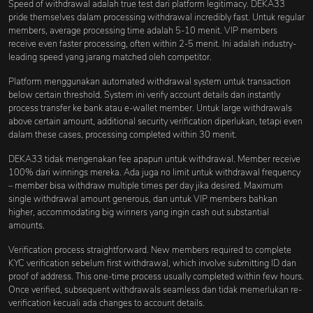
Speed of withdrawal adalah true test dari platform legitimacy. DEKA33
pride themselves dalam processing withdrawal incredibly fast. Untuk regular
members, average processing time adalah 5-10 menit. VIP members
receive even faster processing, often within 2-5 menit. Ini adalah industry-
leading speed yang jarang matched oleh competitor.
Platform menggunakan automated withdrawal system untuk transaction
below certain threshold. System ini verify account details dan instantly
process transfer ke bank atau e-wallet member. Untuk large withdrawals
above certain amount, additional security verification diperlukan, tetapi even
dalam these cases, processing completed within 30 menit.
DEKA33 tidak mengenakan fee apapun untuk withdrawal. Member receive
100% dari winnings mereka. Ada juga no limit untuk withdrawal frequency
– member bisa withdraw multiple times per day jika desired. Maximum
single withdrawal amount generous, dan untuk VIP members bahkan
higher, accommodating big winners yang ingin cash out substantial
amounts.
Verification process straightforward. New members required to complete
KYC verification sebelum first withdrawal, which involve submitting ID dan
proof of address. This one-time process usually completed within few hours.
Once verified, subsequent withdrawals seamless dan tidak memerlukan re-
verification kecuali ada changes to account details.