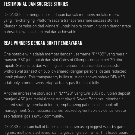
Testimonial dan Success Stories
DEKA33 telah mengubah kehidupan banyak members melalui maxwin
yang life-changing. Platform secara transparan share success stories
(dengan permission dari winners) untuk inspire community dan demonstrate
bahwa big wins adalah real dan achievable.
Real Winners dengan Bukti Pembayaran
One notable win adalah member dengan username "J***89" yang meraih
maxwin 750 juta rupiah dari slot Gates of Olympus dengan bet 20 ribu
rupiah. Screenshot dari winning spin, account balance, dan successful
withdrawal transaction publicly shared (dengan personal details redacted
untuk privacy). This transparency builds trust dan shows bahwa DEKA33
tidak only promote wins tetapi actually pay them out fully.
Another impressive story adalah "L***23" yang turn 100 ribu rupiah deposit
menjadi 450 juta melalui consistent play di Sweet Bonanza. Member ini
shared strategy mereka di forum, emphasizing patience dan bankroll
management. Such success stories, backed by verifiable evidence, create
aspirational goals untuk community.
DEKA33 maintain hall of fame section showcasing biggest wins by game,
highest multipliers achieved, dan largest single spin wins. This leaderboard