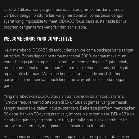
DEKA33 dikenal sangat generous dalam program bonus dan promosi.
Berbeda dengan platform lain yang menawarkan bonus besar dengan
syarat yang impossible to meet, DEKA33 fokus pada sustainable bonus
program dengan terms yang fair dan achievable.
Welcome Bonus yang Competitive
New member di DEKA33 disambut dengan welcome package yang sangat
attractive. Bonus deposit pertama mencapai 200% dengan maksimum
bonus hingga jutaan rupiah. Ini berarti jika member deposit 1 juta rupiah,
mereka mendapatkan tambahan 2 juta rupiah sebagai bonus, total 3 juta
rupiah untuk bermain. Welcome bonus ini significantly boost starting
bankroll dan memberikan much longer runway untuk explore berbagai
game.
Yang membedakan DEKA33 adalah transparency dalam bonus terms.
Turnover requirement ditetapkan di 5x untuk slot games, yang termasuk
sangat reasonable dalam industry standard. Beberapa platform menetapkan
20x atau bahkan 50x yang practically impossible to complete. DEKA33 juga
clearly list games yang contribute fully, partially, atau tidak contribute ke
turnover requirement, menghindari confusion atau frustration.
Selain bonus deposit, new member juga receive free spins untuk selected