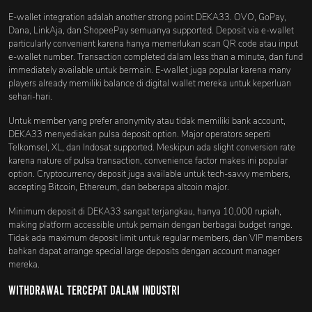
E-wallet integration adalah another strong point DEKA33. OVO, GoPay,
Dana, LinkAja, dan ShopeePay semuanya supported. Deposit via e-wallet
particularly convenient karena hanya memerlukan scan QR code atau input
e-wallet number. Transaction completed dalam less than a minute, dan fund
immediately available untuk bermain. E-wallet juga popular karena many
players already memiliki balance di digital wallet mereka untuk keperluan
sehari-hari.
Untuk member yang prefer anonymity atau tidak memiliki bank account,
DEKA33 menyediakan pulsa deposit option. Major operators seperti
Telkomsel, XL, dan Indosat supported. Meskipun ada slight conversion rate
karena nature of pulsa transaction, convenience factor makes ini popular
option. Cryptocurrency deposit juga available untuk tech-savvy members,
accepting Bitcoin, Ethereum, dan beberapa altcoin major.
Minimum deposit di DEKA33 sangat terjangkau, hanya 10,000 rupiah,
making platform accessible untuk pemain dengan berbagai budget range.
Tidak ada maximum deposit limit untuk regular members, dan VIP members
bahkan dapat arrange special large deposits dengan account manager
mereka.
Withdrawal Tercepat dalam Industri