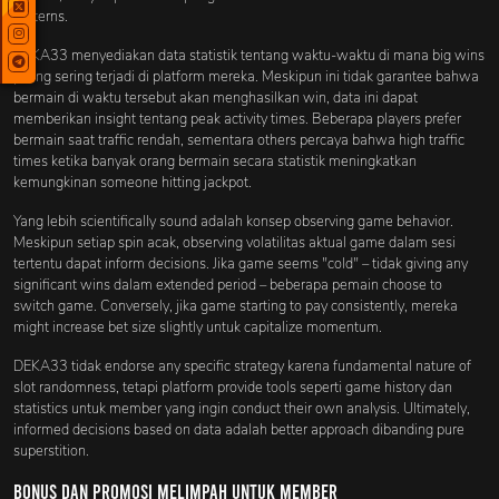
patterns.
DEKA33 menyediakan data statistik tentang waktu-waktu di mana big wins
paling sering terjadi di platform mereka. Meskipun ini tidak garantee bahwa
bermain di waktu tersebut akan menghasilkan win, data ini dapat
memberikan insight tentang peak activity times. Beberapa players prefer
bermain saat traffic rendah, sementara others percaya bahwa high traffic
times ketika banyak orang bermain secara statistik meningkatkan
kemungkinan someone hitting jackpot.
Yang lebih scientifically sound adalah konsep observing game behavior.
Meskipun setiap spin acak, observing volatilitas aktual game dalam sesi
tertentu dapat inform decisions. Jika game seems "cold" – tidak giving any
significant wins dalam extended period – beberapa pemain choose to
switch game. Conversely, jika game starting to pay consistently, mereka
might increase bet size slightly untuk capitalize momentum.
DEKA33 tidak endorse any specific strategy karena fundamental nature of
slot randomness, tetapi platform provide tools seperti game history dan
statistics untuk member yang ingin conduct their own analysis. Ultimately,
informed decisions based on data adalah better approach dibanding pure
superstition.
Bonus dan Promosi Melimpah untuk Member