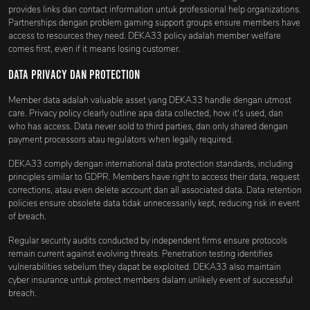
provides links dan contact information untuk professional help organizations.
Partnerships dengan problem gaming support groups ensure members have
access to resources they need. DEKA33 policy adalah member welfare
comes first, even if it means losing customer.
Data Privacy dan Protection
Member data adalah valuable asset yang DEKA33 handle dengan utmost
care. Privacy policy clearly outline apa data collected, how it's used, dan
who has access. Data never sold to third parties, dan only shared dengan
payment processors atau regulators when legally required.
DEKA33 comply dengan international data protection standards, including
principles similar to GDPR. Members have right to access their data, request
corrections, atau even delete account dan all associated data. Data retention
policies ensure obsolete data tidak unnecessarily kept, reducing risk in event
of breach.
Regular security audits conducted by independent firms ensure protocols
remain current against evolving threats. Penetration testing identifies
vulnerabilities sebelum they dapat be exploited. DEKA33 also maintain
cyber insurance untuk protect members dalam unlikely event of successful
breach.