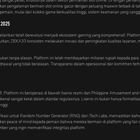
g sangat pesat, khususnya dalam sektor permainan slot online. Di tengah persa
rkan pengalaman bermain slot online gacor dengan peluang maxwin terbaik di ta
emain, mulai dari koleksi game berkualitas tinggi, sistem keamanan yang cangg
 2025
 melainkan telah berevolusi menjadi ekosistem gaming yang komprehensif. Platf
an, DEKA33 konsisten melakukan inovasi dan peningkatan kualitas layanan, men
bukan tanpa alasan. Platform ini telah membayarkan miliaran rupiah kepada pa
awal yang tidak beralasan. Transparansi dalam operasional dan komitmen terha
Platform ini beroperasi di bawah lisensi resmi dari Philippine Amusement and 
 dikenal sangat ketat dalam standar regulasinya. Lisensi ini bukan hanya formal
inggi.
ifikasi untuk Random Number Generator (RNG) dari iTech Labs, memastikan bahwa
kan peace of mind kepada pemain bahwa mereka bermain di platform yang fair da
ber yang ingin memverifikasi integritas platform.