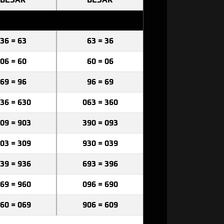
36 = 63
63 = 36
06 = 60
60 = 06
69 = 96
96 = 69
36 = 630
063 = 360
09 = 903
390 = 093
03 = 309
930 = 039
39 = 936
693 = 396
69 = 960
096 = 690
60 = 069
906 = 609