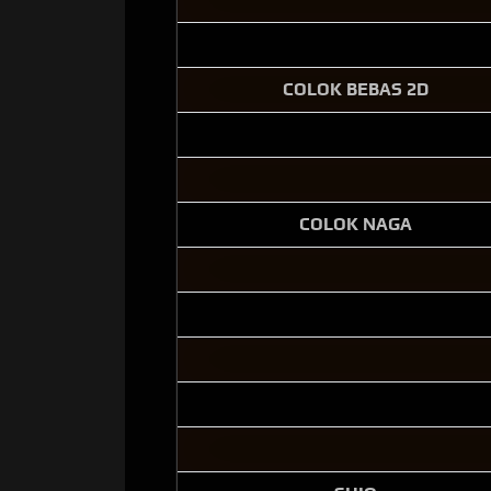
COLOK BEBAS 2D
COLOK NAGA