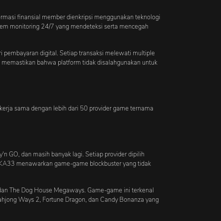
rmasi finansial member dienkripsi menggunakan teknologi
sistem monitoring 24/7 yang mendeteksi serta mencegah
 pembayaran digital. Setiap transaksi melewati multiple
uk memastikan bahwa platform tidak disalahgunakan untuk
ekerja sama dengan lebih dari 50 provider game ternama
'n GO, dan masih banyak lagi. Setiap provider dipilih
an DEKA33 menawarkan game-game blockbuster yang tidak
ss, dan The Dog House Megaways. Game-game ini terkenal
i Mahjong Ways 2, Fortune Dragon, dan Candy Bonanza yang