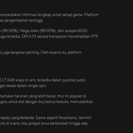
menyediakan informasi lengkap untuk setiap game. Platform
e pengembalian tertinggi.
 (98.00%), Mega Joker (99.00%), dan Jackpot 6000
juga tersedia. DEKA33 secara transparan menampilkan RTP
juga berperan penting. Oleh karena itu, platform
117,649 ways to win, tersedia dalam puluhan judul
gan besar dalam single spin.
kan taruhan yang lebih besar, fitur ini populer di
egory untuk slot dengan buy bonus feature, memudahkan
gameplay yang berbeda. Game seperti Reactoonz, Jammin'
ts di mana nilai jackpot terus bertambah hingga ada