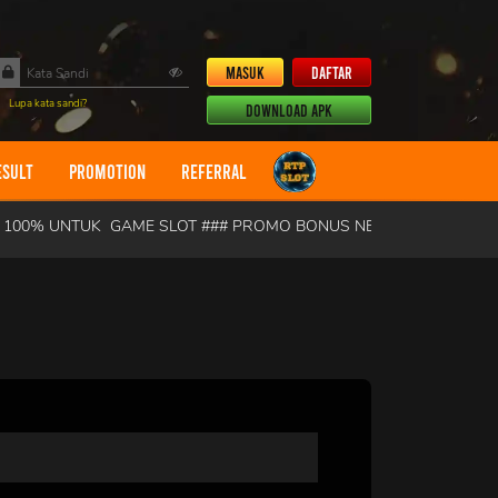
Masuk
Daftar
Kata Sandi
Lupa kata sandi?
Download APK
ESULT
PROMOTION
REFERRAL
0% UNTUK GAME SLOT ### PROMO BONUS NEW MEMBER 60 % U