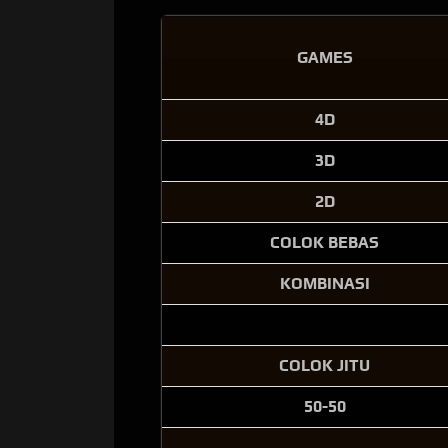
GAMES
4D
3D
2D
COLOK BEBAS
KOMBINASI
COLOK JITU
50-50