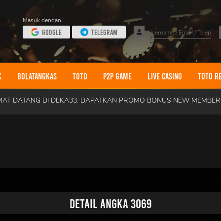
Masuk dengan
Google
Telegram
Username / Email / Telepon
K
BOLATANGKAS
TOTO
P2P GAME
LIVE CASINO
TOTO R
DATANG DI DEKA33. DAPATKAN PROMO BONUS NEW MEMBER 10
Detail Angka 3069