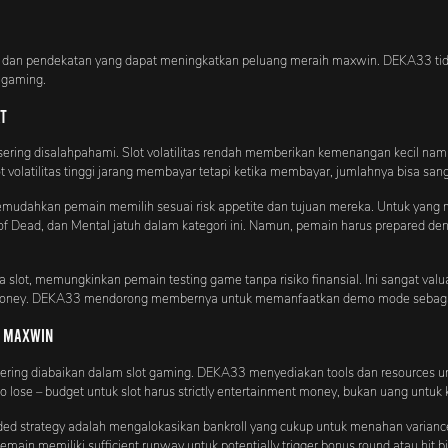
egi dan pendekatan yang dapat meningkatkan peluang meraih maxwin. DEKA33 tid
 gaming.
t
un sering disalahpahami. Slot volatilitas rendah memberikan kemenangan kecil n
ot volatilitas tinggi jarang membayar tetapi ketika membayar, jumlahnya bisa sa
dahkan pemain memilih sesuai risk appetite dan tujuan mereka. Untuk yang mem
k of Dead, dan Mental jatuh dalam kategori ini. Namun, pemain harus prepared d
ot, memungkinkan pemain testing game tanpa risiko finansial. Ini sangat valua
 money. DEKA33 mendorong membernya untuk memanfaatkan demo mode sebagai 
 Maxwin
sering diabaikan dalam slot gaming. DEKA33 menyediakan tools dan resource
d to lose – budget untuk slot harus strictly entertainment money, bukan uang untuk
ded strategy adalah mengalokasikan bankroll yang cukup untuk menahan variance.
main memiliki sufficient runway untuk potentially trigger bonus round atau hit big