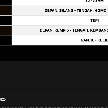
10 - AYAM
DEPAN: SILANG - TENGAH: HOMO
TEPI
DEPAN: KEMPIS - TENGAH: KEMBANG
GANJIL - KECI
2025