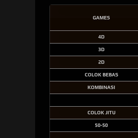
GAMES
4D
3D
2D
COLOK BEBAS
KOMBINASI
COLOK JITU
50-50