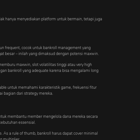
ak hanya menyediakan platform untuk bermain, tetapi juga
amun frequent, cocok untuk bankroll management yang
ngat besar – inilah yang dimaksud dengan potensi maxwin.
buru maxwin, slot volatilitas tinggi atau very high
engan bankroll yang adequate karena bisa mengalami long
ble untuk memahami karakteristik game, frekuensi fitur
bagian dari strategy mereka.
s untuk membantu member mengelola dana mereka secara
 kebutuhan essensial.
 As a rule of thumb, bankroll harus dapat cover minimal
 multiplier.