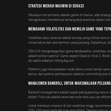
Strategi Meraih Maxwin di DEKA33
Meskipun slot primarily adalah game of chance, ada strat
mengedukasi membernya tentang best practices dalam slot
Memahami Volatilitas dan Memilih Game yang Tepa
Volatilitas atau variance adalah konsep yang critical nam
conservative dan sesi bermain yang panjang. Sebaliknya, sl
DEKA33 mengkategorikan game berdasarkan volatilitas, memu
adalah pilihan optimal. Game seperti Dead or Alive 2, Boo
dry spells sebelum hitting big win.
Platform juga menyediakan mode demo untuk hampir semua sl
bonus, dan potensi pembayaran sebelum committing real
Manajemen Bankroll untuk Maksimalkan Peluang
Bankroll management adalah aspek paling penting namun 
efektif. First rule adalah never bet more than you can affor
Untuk memburu maxwin di slot volatilitas tinggi, recommen
100-150 spins pada bet size yang dipilih. Dengan cara ini, pe