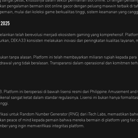
g sangat pesat, khususnya dalam sektor permainan slot online. Di tengah persa
rkan pengalaman bermain slot online gacor dengan peluang maxwin terbaik di ta
emain, mulai dari koleksi game berkualitas tinggi, sistem keamanan yang cangg
 2025
 melainkan telah berevolusi menjadi ekosistem gaming yang komprehensif. Platf
an, DEKA33 konsisten melakukan inovasi dan peningkatan kualitas layanan, men
bukan tanpa alasan. Platform ini telah membayarkan miliaran rupiah kepada pa
awal yang tidak beralasan. Transparansi dalam operasional dan komitmen terha
Platform ini beroperasi di bawah lisensi resmi dari Philippine Amusement and 
 dikenal sangat ketat dalam standar regulasinya. Lisensi ini bukan hanya formal
inggi.
ifikasi untuk Random Number Generator (RNG) dari iTech Labs, memastikan bahwa
kan peace of mind kepada pemain bahwa mereka bermain di platform yang fair da
ber yang ingin memverifikasi integritas platform.