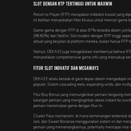
Slot dengan RTP Tertinggi untuk Maxwin
Return to Player (RTP) merupakan indikator krusial yang 
ini bahkan menyediakan filter khusus untuk mencari game
Game-game dengan RTP di atas 97% tersedia dalam jumlah
(98.80%) dari NetEnt. Slot modern dengan RTP tinggi se
aktual yang berjalan di platform mereka, bukan hanya RTP teo
Namun, DEKA33 juga mengedukasi membernya bahwa RTP hanya 
menyediakan comprehensive game info yang mencakup sem
Fitur Slot Inovatif dan Megaways
DEKA33 selalu berada di garis depan dalam mengadopsi ino
populer. Sistem cascading reels, expanding wilds, dan mult
Fitur Buy Bonus yang memungkinkan pemain langsung mengaks
kalangan pemain yang menginginkan akses instant ke roun
pemain menemukan game dengan fitur ini.
Cluster Pays mechanism, di mana kemenangan terbentuk dari
Jars, dan Sweet Bonanza menggunakan sistem ini dan menjad
pemain yang memenangkannya, potentially mencapai nilai ra