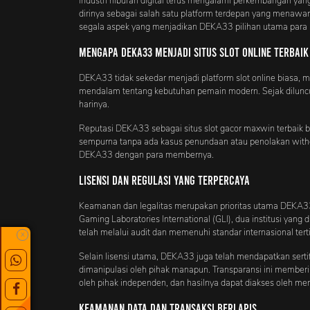
Industri hiburan digital terus mengalami perkembangan yan
dirinya sebagai salah satu platform terdepan yang menawa
segala aspek yang menjadikan DEKA33 pilihan utama para p
Mengapa DEKA33 Menjadi Situs Slot Online Terbaik
DEKA33 tidak sekedar menjadi platform slot online biasa,
mendalam tentang kebutuhan pemain modern. Sejak diluncurk
harinya.
Reputasi DEKA33 sebagai situs slot gacor maxwin terbaik 
sempurna tanpa ada kasus penundaan atau penolakan withdr
DEKA33 dengan para membernya.
Lisensi dan Regulasi yang Terpercaya
Keamanan dan legalitas merupakan prioritas utama DEKA33. 
Gaming Laboratories International (GLI), dua institusi yang
telah melalui audit dan memenuhi standar internasional tert
x
Selain lisensi utama, DEKA33 juga telah mendapatkan sert
dimanipulasi oleh pihak manapun. Transparansi ini memberi
oleh pihak independen, dan hasilnya dapat diakses oleh mem
Keamanan Data dan Transaksi Berlapis