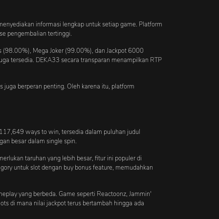
menyediakan informasi lengkap untuk setiap game. Platform
e pengembalian tertinggi.
 (98.00%), Mega Joker (99.00%), dan Jackpot 6000
juga tersedia. DEKA33 secara transparan menampilkan RTP
juga berperan penting. Oleh karena itu, platform
117,649 ways to win, tersedia dalam puluhan judul
gan besar dalam single spin.
kan taruhan yang lebih besar, fitur ini populer di
egory untuk slot dengan buy bonus feature, memudahkan
gameplay yang berbeda. Game seperti Reactoonz, Jammin'
ts di mana nilai jackpot terus bertambah hingga ada