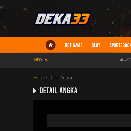
HOT GAME
SLOT
SPORTSBOO
SELAMAT 
INFO
Home
Detail Angka
Detail Angka