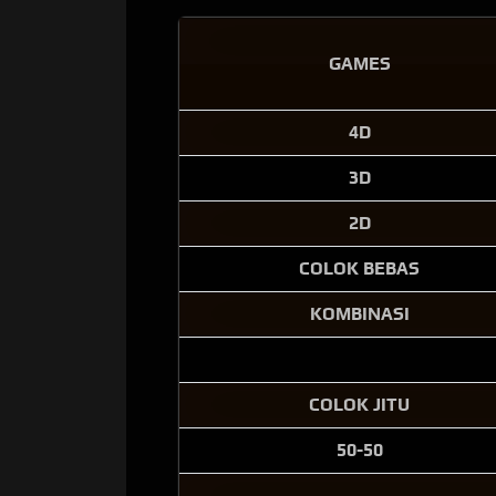
GAMES
4D
3D
2D
COLOK BEBAS
KOMBINASI
COLOK JITU
50-50