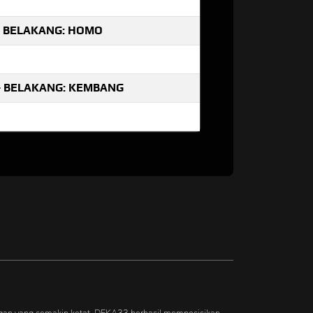
- BELAKANG: HOMO
- BELAKANG: KEMBANG