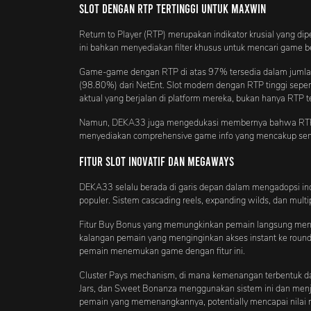
Slot dengan RTP Tertinggi untuk Maxwin
Return to Player (RTP) merupakan indikator krusial yang 
ini bahkan menyediakan filter khusus untuk mencari game
Game-game dengan RTP di atas 97% tersedia dalam jumlah
(98.80%) dari NetEnt. Slot modern dengan RTP tinggi se
aktual yang berjalan di platform mereka, bukan hanya RTP teo
Namun, DEKA33 juga mengedukasi membernya bahwa RTP hanya 
menyediakan comprehensive game info yang mencakup sem
Fitur Slot Inovatif dan Megaways
DEKA33 selalu berada di garis depan dalam mengadopsi ino
populer. Sistem cascading reels, expanding wilds, dan mult
Fitur Buy Bonus yang memungkinkan pemain langsung mengaks
kalangan pemain yang menginginkan akses instant ke roun
pemain menemukan game dengan fitur ini.
Cluster Pays mechanism, di mana kemenangan terbentuk dari
Jars, dan Sweet Bonanza menggunakan sistem ini dan menjad
pemain yang memenangkannya, potentially mencapai nilai ra