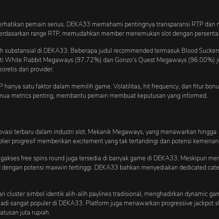
diperhatikan pemain serius. DEKA33 memahami pentingnya transparansi RTP dan 
 berdasarkan range RTP, memudahkan member menemukan slot dengan persentas
 substansial di DEKA33. Beberapa judul recommended termasuk Blood Suckers
perti White Rabbit Megaways (97.72%) dan Gonzo's Quest Megaways (96.00%) 
retis dari provider.
satu faktor dalam memilih game. Volatilitas, hit frequency, dan fitur bonus 
ua metrics penting, membantu pemain membuat keputusan yang informed.
vasi terbaru dalam industri slot. Mekanik Megaways, yang menawarkan hingga 
iplier progresif memberikan excitement yang tak tertandingi dan potensi kemenan
es free spins round juga tersedia di banyak game di DEKA33. Meskipun memerlu
d dengan potensi maxwin tertinggi. DEKA33 bahkan menyediakan dedicated cat
 cluster simbol identik alih-alih paylines tradisional, menghadirkan dynamic 
i sangat populer di DEKA33. Platform juga menawarkan progressive jackpot slo
tusan juta rupiah.