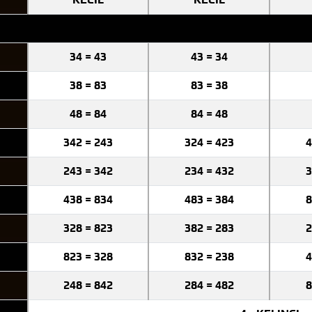
34 = 43
43 = 34
38 = 83
83 = 38
48 = 84
84 = 48
342 = 243
324 = 423
4
243 = 342
234 = 432
3
438 = 834
483 = 384
8
328 = 823
382 = 283
2
823 = 328
832 = 238
4
248 = 842
284 = 482
8