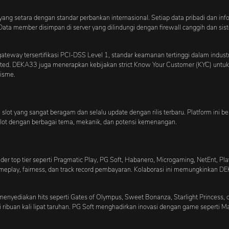
 setara dengan standar perbankan internasional. Setiap data pribadi dan info
y. Data member disimpan di server yang dilindungi dengan firewall canggih dan 
eway tersertifikasi PCI-DSS Level 1, standar keamanan tertinggi dalam industri
ticated. DEKA33 juga menerapkan kebijakan strict Know Your Customer (KYC) unt
risme.
ot yang sangat beragam dan selalu update dengan rilis terbaru. Platform ini b
slot dengan berbagai tema, mekanik, dan potensi kemenangan.
r top tier seperti Pragmatic Play, PG Soft, Habanero, Microgaming, NetEnt, Play
asi gameplay, fairness, dan track record pembayaran. Kolaborasi ini memungkink
r, menyediakan hits seperti Gates of Olympus, Sweet Bonanza, Starlight Prince
i ribuan kali lipat taruhan. PG Soft menghadirkan inovasi dengan game sepert