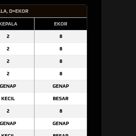
ALA, D=EKOR
KEPALA
EKOR
2
8
2
8
2
8
2
8
GENAP
GENAP
KECIL
BESAR
2
8
GENAP
GENAP
KECIL
BESAR