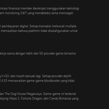
rmasi finansial member dienkripsi menggunakan teknologi
sistem monitoring 24/7 yang mendeteksi serta mencegah
 pembayaran digital. Setiap transaksi melewati multiple
uk memastikan bahwa platform tidak disalahgunakan untuk
ekerja sama dengan lebih dari 50 provider game ternama
'n GO, dan masih banyak lagi. Setiap provider dipilih
an DEKA33 menawarkan game-game blockbuster yang tidak
ss, dan The Dog House Megaways. Game-game ini terkenal
i Mahjong Ways 2, Fortune Dragon, dan Candy Bonanza yang