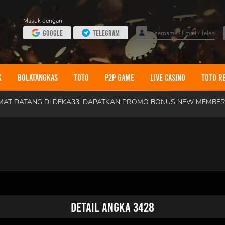
Masuk dengan
Google
Telegram
Username / Email / Telepon
K
BOLATANGKAS
TOTO
P2P GAME
LIVE CASINO
TOTO R
DATANG DI DEKA33. DAPATKAN PROMO BONUS NEW MEMBER 10
Detail Angka 3428