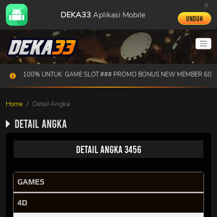
x
DEKA33
Aplikasi Mobile
Unduh
BER 100% UNTUK GAME SLOT ### PROMO BONUS NEW MEMBER 60 % U
Home
Detail Angka
Detail Angka
Detail Angka 3456
GAMES
4D