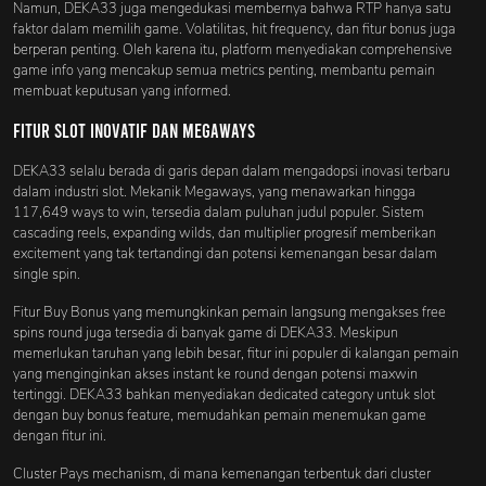
Namun, DEKA33 juga mengedukasi membernya bahwa RTP hanya satu
faktor dalam memilih game. Volatilitas, hit frequency, dan fitur bonus juga
berperan penting. Oleh karena itu, platform menyediakan comprehensive
game info yang mencakup semua metrics penting, membantu pemain
membuat keputusan yang informed.
Fitur Slot Inovatif dan Megaways
DEKA33 selalu berada di garis depan dalam mengadopsi inovasi terbaru
dalam industri slot. Mekanik Megaways, yang menawarkan hingga
117,649 ways to win, tersedia dalam puluhan judul populer. Sistem
cascading reels, expanding wilds, dan multiplier progresif memberikan
excitement yang tak tertandingi dan potensi kemenangan besar dalam
single spin.
Fitur Buy Bonus yang memungkinkan pemain langsung mengakses free
spins round juga tersedia di banyak game di DEKA33. Meskipun
memerlukan taruhan yang lebih besar, fitur ini populer di kalangan pemain
yang menginginkan akses instant ke round dengan potensi maxwin
tertinggi. DEKA33 bahkan menyediakan dedicated category untuk slot
dengan buy bonus feature, memudahkan pemain menemukan game
dengan fitur ini.
Cluster Pays mechanism, di mana kemenangan terbentuk dari cluster