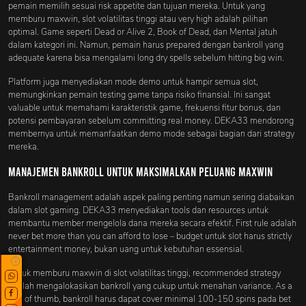
pemain memilih sesuai risk appetite dan tujuan mereka. Untuk yang
memburu maxwin, slot volatilitas tinggi atau very high adalah pilihan
optimal. Game seperti Dead or Alive 2, Book of Dead, dan Mental jatuh
dalam kategori ini. Namun, pemain harus prepared dengan bankroll yang
adequate karena bisa mengalami long dry spells sebelum hitting big win.
Platform juga menyediakan mode demo untuk hampir semua slot,
memungkinkan pemain testing game tanpa risiko finansial. Ini sangat
valuable untuk memahami karakteristik game, frekuensi fitur bonus, dan
potensi pembayaran sebelum committing real money. DEKA33 mendorong
membernya untuk memanfaatkan demo mode sebagai bagian dari strategy
mereka.
Manajemen Bankroll untuk Maksimalkan Peluang Maxwin
Bankroll management adalah aspek paling penting namun sering diabaikan
dalam slot gaming. DEKA33 menyediakan tools dan resources untuk
membantu member mengelola dana mereka secara efektif. First rule adalah
never bet more than you can afford to lose – budget untuk slot harus strictly
entertainment money, bukan uang untuk kebutuhan essensial.
x
Untuk memburu maxwin di slot volatilitas tinggi, recommended strategy
adalah mengalokasikan bankroll yang cukup untuk menahan variance. As a
rule of thumb, bankroll harus dapat cover minimal 100-150 spins pada bet