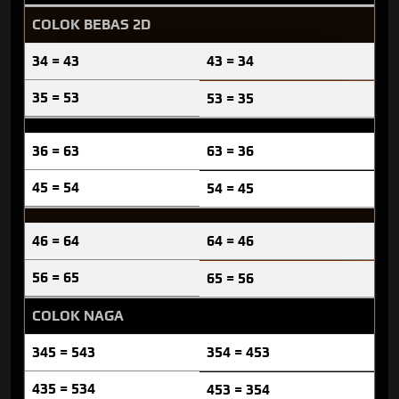
COLOK BEBAS 2D
34 = 43
43 = 34
35 = 53
53 = 35
36 = 63
63 = 36
45 = 54
54 = 45
46 = 64
64 = 46
56 = 65
65 = 56
COLOK NAGA
345 = 543
354 = 453
435 = 534
453 = 354