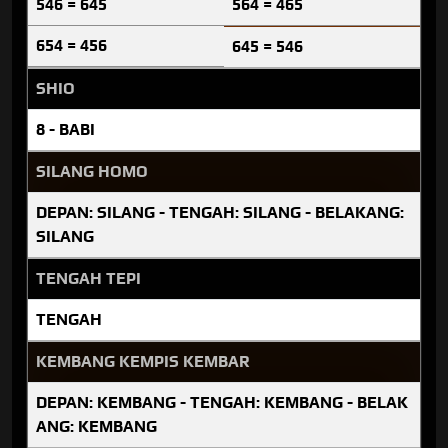
546 = 645
564 = 465
654 = 456
645 = 546
SHIO
8 - BABI
SILANG HOMO
DEPAN: SILANG - TENGAH: SILANG - BELAKANG:
SILANG
TENGAH TEPI
TENGAH
KEMBANG KEMPIS KEMBAR
DEPAN: KEMBANG - TENGAH: KEMBANG - BELAK
ANG: KEMBANG