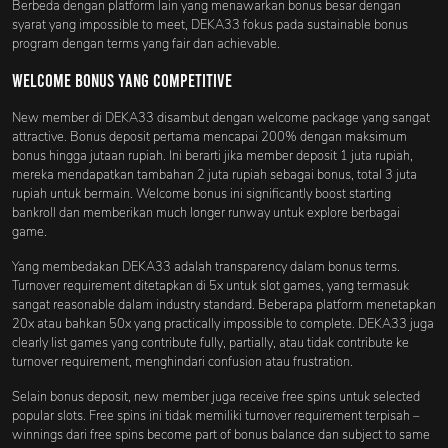
Berbeda dengan platform lain yang menawarkan bonus besar dengan
syarat yang impossible to meet, DEKA33 fokus pada sustainable bonus
program dengan terms yang fair dan achievable.
Welcome Bonus yang Competitive
New member di DEKA33 disambut dengan welcome package yang sangat
attractive. Bonus deposit pertama mencapai 200% dengan maksimum
bonus hingga jutaan rupiah. Ini berarti jika member deposit 1 juta rupiah,
mereka mendapatkan tambahan 2 juta rupiah sebagai bonus, total 3 juta
rupiah untuk bermain. Welcome bonus ini significantly boost starting
bankroll dan memberikan much longer runway untuk explore berbagai
game.
Yang membedakan DEKA33 adalah transparency dalam bonus terms.
Turnover requirement ditetapkan di 5x untuk slot games, yang termasuk
sangat reasonable dalam industry standard. Beberapa platform menetapkan
20x atau bahkan 50x yang practically impossible to complete. DEKA33 juga
clearly list games yang contribute fully, partially, atau tidak contribute ke
turnover requirement, menghindari confusion atau frustration.
Selain bonus deposit, new member juga receive free spins untuk selected
popular slots. Free spins ini tidak memiliki turnover requirement terpisah –
winnings dari free spins become part of bonus balance dan subject to same