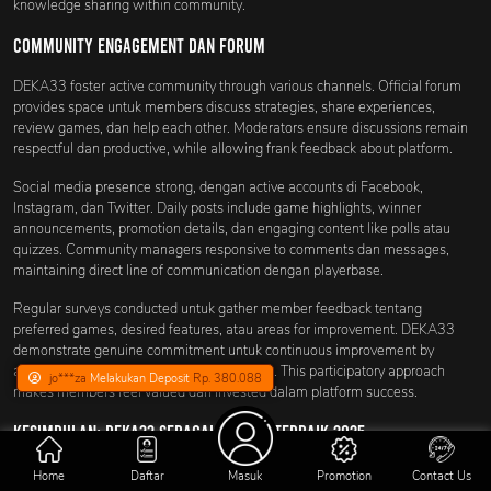
knowledge sharing within community.
Community Engagement dan Forum
DEKA33 foster active community through various channels. Official forum
provides space untuk members discuss strategies, share experiences,
review games, dan help each other. Moderators ensure discussions remain
respectful dan productive, while allowing frank feedback about platform.
Social media presence strong, dengan active accounts di Facebook,
Instagram, dan Twitter. Daily posts include game highlights, winner
announcements, promotion details, dan engaging content like polls atau
quizzes. Community managers responsive to comments dan messages,
maintaining direct line of communication dengan playerbase.
Regular surveys conducted untuk gather member feedback tentang
preferred games, desired features, atau areas for improvement. DEKA33
demonstrate genuine commitment untuk continuous improvement by
actually implementing popular suggestions. This participatory approach
jo***za
Melakukan Deposit
Rp. 380.088
makes members feel valued dan invested dalam platform success.
Kesimpulan: DEKA33 sebagai Pilihan Terbaik 2025
Setelah mengevaluasi berbagai aspek secara comprehensive, jelas bahwa
Home
Daftar
Masuk
Promotion
Contact Us