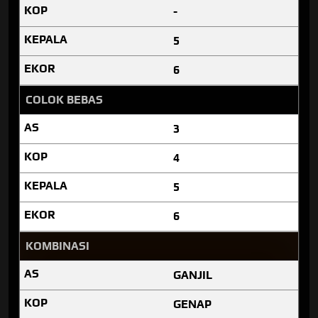
-
5
6
COLOK BEBAS
3
4
5
6
KOMBINASI
GANJIL
GENAP