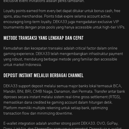
exclusive event invitations adalah perks tambahan.
Loyalty points earned from every bet dapat ditukar untuk bonus cash, free
spins, atau merchandise. Points tidak expire selama account active,
encouraging long-term loyalty. DEKA33 juga mengadakan exclusive VIP
tournaments dengan prize pools yang hanya accessible untuk high-tier VIPs.
Metode Transaksi yang Lengkap dan Cepat
Kemudahan dan kecepatan transaksi adalah critical factor dalam online
gaming experience. DEKA33 telah mengembangkan infrastruktur payment
yang robust, mendukung berbagai metode yang familiar dan accessible
untuk market Indonesia.
Deposit Instant Melalui Berbagai Channel
DEKA33 support deposit melalui semua major banks lokal termasuk BCA,
Mandiri, BNI, BRI, CIMB Niaga, Danamon, dan Permata. Transfer antar bank
diproses secara instant melalui sistem real-time gross settlement (RTGS),
memastikan dana credited ke gaming account dalam hitungan detik.
Platform memiliki multiple rekening untuk setiap bank, optimizing
transaction flow dan minimizing downtime.
E-wallet integration adalah another strong point DEKA33. OVO, GoPay,