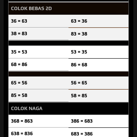
COLOK BEBAS 2D
36 = 63
63 = 36
38 = 83
83 = 38
35 = 53
53 = 35
68 = 86
86 = 68
65 = 56
56 = 65
85 = 58
58 = 85
COLOK NAGA
368 = 863
386 = 683
638 = 836
683 = 386