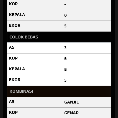
-
8
5
COLOK BEBAS
3
6
8
5
KOMBINASI
GANJIL
GENAP