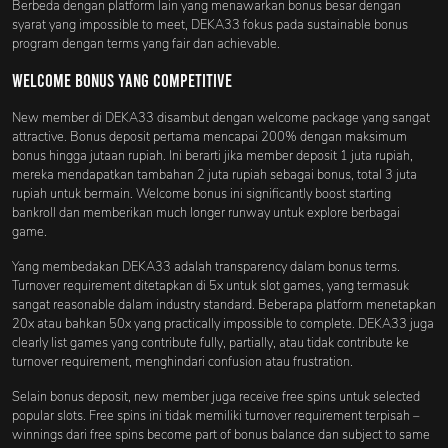
Berbeda dengan platform lain yang menawarkan bonus besar dengan
syarat yang impossible to meet, DEKA33 fokus pada sustainable bonus
program dengan terms yang fair dan achievable.
Welcome Bonus yang Competitive
New member di DEKA33 disambut dengan welcome package yang sangat
attractive. Bonus deposit pertama mencapai 200% dengan maksimum
bonus hingga jutaan rupiah. Ini berarti jika member deposit 1 juta rupiah,
mereka mendapatkan tambahan 2 juta rupiah sebagai bonus, total 3 juta
rupiah untuk bermain. Welcome bonus ini significantly boost starting
bankroll dan memberikan much longer runway untuk explore berbagai
game.
Yang membedakan DEKA33 adalah transparency dalam bonus terms.
Turnover requirement ditetapkan di 5x untuk slot games, yang termasuk
sangat reasonable dalam industry standard. Beberapa platform menetapkan
20x atau bahkan 50x yang practically impossible to complete. DEKA33 juga
clearly list games yang contribute fully, partially, atau tidak contribute ke
turnover requirement, menghindari confusion atau frustration.
Selain bonus deposit, new member juga receive free spins untuk selected
popular slots. Free spins ini tidak memiliki turnover requirement terpisah –
winnings dari free spins become part of bonus balance dan subject to same