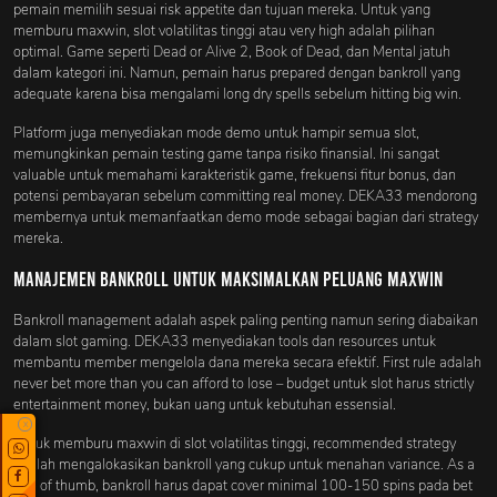
pemain memilih sesuai risk appetite dan tujuan mereka. Untuk yang
memburu maxwin, slot volatilitas tinggi atau very high adalah pilihan
optimal. Game seperti Dead or Alive 2, Book of Dead, dan Mental jatuh
dalam kategori ini. Namun, pemain harus prepared dengan bankroll yang
adequate karena bisa mengalami long dry spells sebelum hitting big win.
Platform juga menyediakan mode demo untuk hampir semua slot,
memungkinkan pemain testing game tanpa risiko finansial. Ini sangat
valuable untuk memahami karakteristik game, frekuensi fitur bonus, dan
potensi pembayaran sebelum committing real money. DEKA33 mendorong
membernya untuk memanfaatkan demo mode sebagai bagian dari strategy
mereka.
Manajemen Bankroll untuk Maksimalkan Peluang Maxwin
Bankroll management adalah aspek paling penting namun sering diabaikan
dalam slot gaming. DEKA33 menyediakan tools dan resources untuk
membantu member mengelola dana mereka secara efektif. First rule adalah
never bet more than you can afford to lose – budget untuk slot harus strictly
entertainment money, bukan uang untuk kebutuhan essensial.
x
Untuk memburu maxwin di slot volatilitas tinggi, recommended strategy
adalah mengalokasikan bankroll yang cukup untuk menahan variance. As a
rule of thumb, bankroll harus dapat cover minimal 100-150 spins pada bet