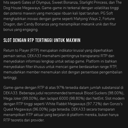
hits seperti Gates of Olympus, Sweet Bonanza, Starlight Princess, dan The
Dog House Megaways. Game-game ini terkenal dengan volatilitas tinggi
dan potensi maxwin yang mencapai ribuan kali lipat taruhan. PG Soft
menghadirkan inovasi dengan game seperti Mahjong Ways 2, Fortune
Dragon, dan Candy Bonanza yang menampilkan mekanik unik dan fitur
bonus yang engaging.
Slot dengan RTP Tertinggi untuk Maxwin
Return to Player (RTP) merupakan indikator krusial yang diperhatikan
pemain serius. DEKA33 memahami pentingnya transparansi RTP dan
menyediakan informasi lengkap untuk setiap game. Platform ini bahkan
menyediakan filter khusus untuk mencari game berdasarkan range RTP,
memudahkan member menemukan slot dengan persentase pengembalian
tertinggi.
Game-game dengan RTP di atas 97% tersedia dalam jumlah substansial di
DEKA33. Beberapa judul recommended termasuk Blood Suckers (98.00%),
Mega Joker (99.00%), dan Jackpot 6000 (98.80%) dari NetEnt. Slot modern
dengan RTP tinggi seperti White Rabbit Megaways (97.72%) dan Gonzo's
Quest Megaways (96.00%) juga tersedia. DEKA33 secara transparan
menampilkan RTP aktual yang berjalan di platform mereka, bukan hanya
RTP teoretis dari provider.