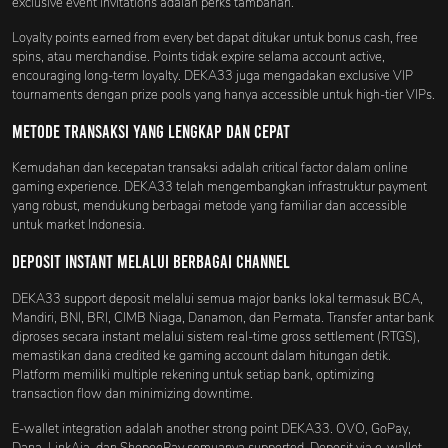
exclusive event invitations adalah perks tambahan.
Loyalty points earned from every bet dapat ditukar untuk bonus cash, free
spins, atau merchandise. Points tidak expire selama account active,
encouraging long-term loyalty. DEKA33 juga mengadakan exclusive VIP
tournaments dengan prize pools yang hanya accessible untuk high-tier VIPs.
Metode Transaksi yang Lengkap dan Cepat
Kemudahan dan kecepatan transaksi adalah critical factor dalam online
gaming experience. DEKA33 telah mengembangkan infrastruktur payment
yang robust, mendukung berbagai metode yang familiar dan accessible
untuk market Indonesia.
Deposit Instant Melalui Berbagai Channel
DEKA33 support deposit melalui semua major banks lokal termasuk BCA,
Mandiri, BNI, BRI, CIMB Niaga, Danamon, dan Permata. Transfer antar bank
diproses secara instant melalui sistem real-time gross settlement (RTGS),
memastikan dana credited ke gaming account dalam hitungan detik.
Platform memiliki multiple rekening untuk setiap bank, optimizing
transaction flow dan minimizing downtime.
E-wallet integration adalah another strong point DEKA33. OVO, GoPay,