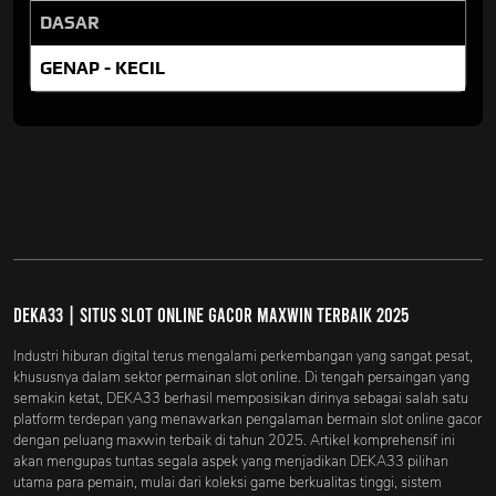
DASAR
GENAP - KECIL
DEKA33 | Situs Slot Online Gacor Maxwin Terbaik 2025
Industri hiburan digital terus mengalami perkembangan yang sangat pesat,
khususnya dalam sektor permainan slot online. Di tengah persaingan yang
semakin ketat, DEKA33 berhasil memposisikan dirinya sebagai salah satu
platform terdepan yang menawarkan pengalaman bermain slot online gacor
dengan peluang maxwin terbaik di tahun 2025. Artikel komprehensif ini
akan mengupas tuntas segala aspek yang menjadikan DEKA33 pilihan
utama para pemain, mulai dari koleksi game berkualitas tinggi, sistem