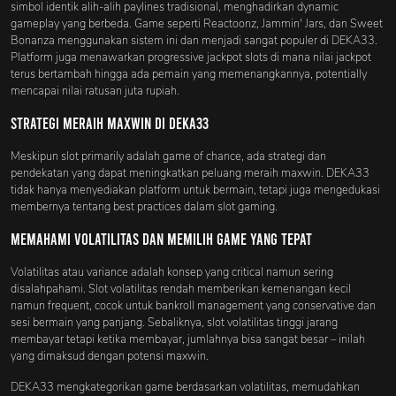
simbol identik alih-alih paylines tradisional, menghadirkan dynamic
gameplay yang berbeda. Game seperti Reactoonz, Jammin' Jars, dan Sweet
Bonanza menggunakan sistem ini dan menjadi sangat populer di DEKA33.
Platform juga menawarkan progressive jackpot slots di mana nilai jackpot
terus bertambah hingga ada pemain yang memenangkannya, potentially
mencapai nilai ratusan juta rupiah.
Strategi Meraih Maxwin di DEKA33
Meskipun slot primarily adalah game of chance, ada strategi dan
pendekatan yang dapat meningkatkan peluang meraih maxwin. DEKA33
tidak hanya menyediakan platform untuk bermain, tetapi juga mengedukasi
membernya tentang best practices dalam slot gaming.
Memahami Volatilitas dan Memilih Game yang Tepat
Volatilitas atau variance adalah konsep yang critical namun sering
disalahpahami. Slot volatilitas rendah memberikan kemenangan kecil
namun frequent, cocok untuk bankroll management yang conservative dan
sesi bermain yang panjang. Sebaliknya, slot volatilitas tinggi jarang
membayar tetapi ketika membayar, jumlahnya bisa sangat besar – inilah
yang dimaksud dengan potensi maxwin.
DEKA33 mengkategorikan game berdasarkan volatilitas, memudahkan