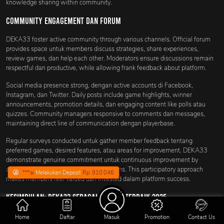
knowledge sharing within community.
Community Engagement dan Forum
DEKA33 foster active community through various channels. Official forum
provides space untuk members discuss strategies, share experiences,
review games, dan help each other. Moderators ensure discussions remain
respectful dan productive, while allowing frank feedback about platform.
Social media presence strong, dengan active accounts di Facebook,
Instagram, dan Twitter. Daily posts include game highlights, winner
announcements, promotion details, dan engaging content like polls atau
quizzes. Community managers responsive to comments dan messages,
maintaining direct line of communication dengan playerbase.
Regular surveys conducted untuk gather member feedback tentang
preferred games, desired features, atau areas for improvement. DEKA33
demonstrate genuine commitment untuk continuous improvement by
actually implementing popular suggestions. This participatory approach
***ai
Melakukan Deposit
Rp. 910.046
makes members feel valued dan invested dalam platform success.
Kesimpulan: DEKA33 sebagai Pilihan Terbaik 2025
Setelah mengevaluasi berbagai aspek secara comprehensive, jelas bahwa
Home
Daftar
Masuk
Promotion
Contact Us