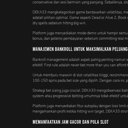
conservative dan sesi bermain yang panjang. Sebaliknya, sl
DEKA33 mengkategorikan game berdasarkan volatilitas, memu
adalah pilihan optimal. Game seperti Dead or Alive 2, Boo
dry spells sebelum hitting big win.
Platform juga menyediakan mode demo untuk hampir semua sl
bonus, dan potensi pembayaran sebelum committing real
Manajemen Bankroll untuk Maksimalkan Peluang
Bankroll management adalah aspek paling penting namun 
efektif. First rule adalah never bet more than you can affor
Untuk memburu maxwin di slot volatilitas tinggi, recommen
100-150 spins pada bet size yang dipilih. Dengan cara ini, pe
Strategi bet sizing juga crucial. DEKA33 mengobservasi ba
system atau progressive betting umumnya tidak efektif untuk 
Platform juga menyediakan fitur autoplay dengan loss limit d
mengamankan profit ketika hitting win target. DEKA33 stron
Memanfaatkan Jam Gacor dan Pola Slot