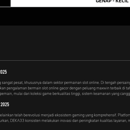
GENAP - KECIL
2025
g sangat pesat, khususnya dalam sektor permainan slot online. Di tengah persa
rkan pengalaman bermain slot online gacor dengan peluang maxwin terbaik di ta
emain, mulai dari koleksi game berkualitas tinggi, sistem keamanan yang cangg
 2025
 melainkan telah berevolusi menjadi ekosistem gaming yang komprehensif. Platf
an, DEKA33 konsisten melakukan inovasi dan peningkatan kualitas layanan, men