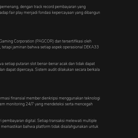
ra pemenang, dengan track record pembayaran yang
dap fair play menjadi fondasi kepercayaan yang dibangun
Gaming Corporation (PAGCOR) dan tersertifikasi oleh
itas, tetapi jaminan bahwa setiap aspek operasional DEKA33
 setiap putaran slot benar-benar acak dan tidak dapat
n dapat dipercaya. Sistem audit dilakukan secara berkala
rmasi finansial member dienkripsi menggunakan teknologi
sistem monitoring 24/7 yang mendeteksi serta mencegah
 pembayaran digital. Setiap transaksi melewati multiple
uk memastikan bahwa platform tidak disalahgunakan untuk