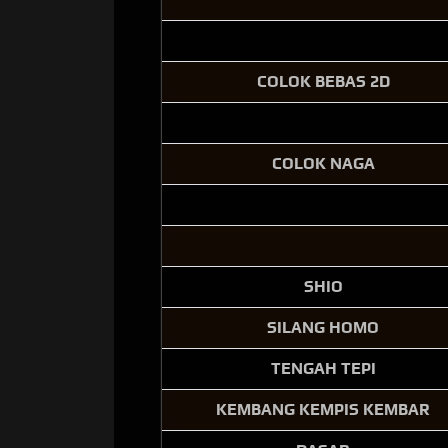
COLOK BEBAS 2D
COLOK NAGA
SHIO
SILANG HOMO
TENGAH TEPI
KEMBANG KEMPIS KEMBAR