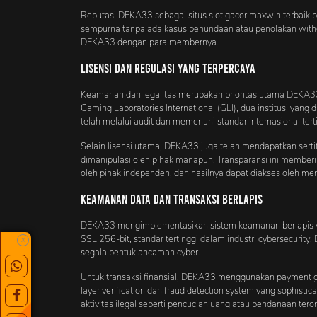
Reputasi DEKA33 sebagai situs slot gacor maxwin terbaik 
sempurna tanpa ada kasus penundaan atau penolakan withdr
DEKA33 dengan para membernya.
Lisensi dan Regulasi yang Terpercaya
Keamanan dan legalitas merupakan prioritas utama DEKA33. 
Gaming Laboratories International (GLI), dua institusi yang
telah melalui audit dan memenuhi standar internasional tert
Selain lisensi utama, DEKA33 juga telah mendapatkan sert
dimanipulasi oleh pihak manapun. Transparansi ini memberi
oleh pihak independen, dan hasilnya dapat diakses oleh mem
Keamanan Data dan Transaksi Berlapis
DEKA33 mengimplementasikan sistem keamanan berlapis yang
SSL 256-bit, standar tertinggi dalam industri cybersecurit
x
segala bentuk ancaman cyber.
Untuk transaksi finansial, DEKA33 menggunakan payment gat
layer verification dan fraud detection system yang sophis
aktivitas ilegal seperti pencucian uang atau pendanaan tero