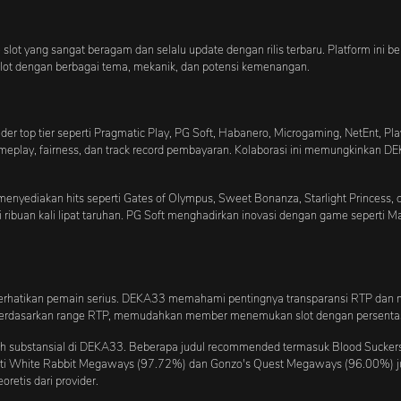
ot yang sangat beragam dan selalu update dengan rilis terbaru. Platform ini b
slot dengan berbagai tema, mekanik, dan potensi kemenangan.
r top tier seperti Pragmatic Play, PG Soft, Habanero, Microgaming, NetEnt, Play
asi gameplay, fairness, dan track record pembayaran. Kolaborasi ini memungkink
r, menyediakan hits seperti Gates of Olympus, Sweet Bonanza, Starlight Prince
i ribuan kali lipat taruhan. PG Soft menghadirkan inovasi dengan game sepert
diperhatikan pemain serius. DEKA33 memahami pentingnya transparansi RTP dan 
 berdasarkan range RTP, memudahkan member menemukan slot dengan persentas
 substansial di DEKA33. Beberapa judul recommended termasuk Blood Suckers
perti White Rabbit Megaways (97.72%) dan Gonzo's Quest Megaways (96.00%) 
retis dari provider.