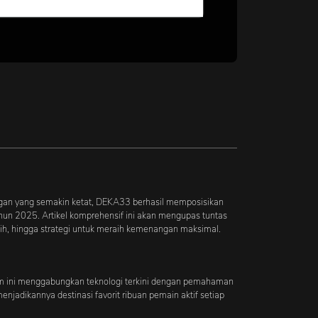
ingan yang semakin ketat, DEKA33 berhasil memposisikan
hun 2025. Artikel komprehensif ini akan mengupas tuntas
ih, hingga strategi untuk meraih kemenangan maksimal.
orm ini menggabungkan teknologi terkini dengan pemahaman
jadikannya destinasi favorit ribuan pemain aktif setiap