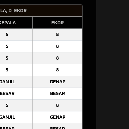
ALA, D=EKOR
KEPALA
EKOR
5
8
5
8
5
8
5
8
GANJIL
GENAP
BESAR
BESAR
5
8
GANJIL
GENAP
BESAR
BESAR