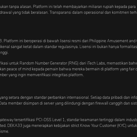
bukan tanpa alasan. Platform ini telah membayarkan miliaran rupiah kepada pa
awal yang tidak beralasan. Transparansi dalam operasional dan komitmen terha
Platform ini beroperasi di bawah lisensi resmi dari Philippine Amusement and 
 dikenal sangat ketat dalam standar regulasinya. Lisensi ini bukan hanya formal
inggi.
ifikasi untuk Random Number Generator (RNG) dari iTech Labs, memastikan bahwa
kan peace of mind kepada pemain bahwa mereka bermain di platform yang fair da
ber yang ingin memverifikasi integritas platform.
 setara dengan standar perbankan internasional. Setiap data pribadi dan info
y. Data member disimpan di server yang dilindungi dengan firewall canggih dan 
eway tersertifikasi PCI-DSS Level 1, standar keamanan tertinggi dalam industri
ticated. DEKA33 juga menerapkan kebijakan strict Know Your Customer (KYC) unt
risme.