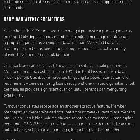
5x turnover. Ini adalah very player-friendly approach yang appreciated oleh
community.
Daily dan Weekly Promotions
Setiap hari, DEKA33 menawarkan berbagai promosi yang keep gameplay
exciting. Daily deposit bonus memberikan extra percentage untuk setiap
top-up, dengan bonus varying berdasarkan hari. Weekend biasanya
featuring higher bonus percentage, mengakomodasi fact bahwa many
players have more time untuk bermain.
Cashback program di DEKA33 adalah salah satu yang paling generous.
Member menerima cashback up to 10% dari total losses mereka dalam
weekly period. Cashback ini credited langsung ke account tanpa turnover
requirement – pure cash yang bisa directly withdrawn atau digunakan untuk
bermain. Ini provides significant cushion untuk bankroll dan mengurangi
overall risk.
Turnover bonus atau rebate adalah another attractive feature. Member
mendapatkan percentage dari total bet amount mereka, regardless menang
atau kalah. Untuk high-volume players, rebate bisa mencapai jutaan rupiah
per month. DEKA33 calculate rebate secara real-time dan credit ke account
automatically setiap hari atau minggu, tergantung VIP tier member.