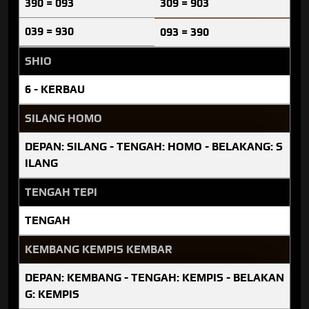
390 = 093
309 = 903
039 = 930
093 = 390
SHIO
6 - KERBAU
SILANG HOMO
DEPAN: SILANG - TENGAH: HOMO - BELAKANG: S
ILANG
TENGAH TEPI
TENGAH
KEMBANG KEMPIS KEMBAR
DEPAN: KEMBANG - TENGAH: KEMPIS - BELAKAN
G: KEMPIS