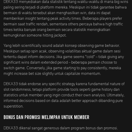
DEKA33 menyediakan data statistik tentang waktu-waktu di mana big wins
paling sering terjadi di platform mereka. Meskipun ini tidak garantee bahwa
bermain di waktu tersebut akan menghasilkan win, data ini dapat
memberikan insight tentang peak activity times. Beberapa players prefer
bermain saat traffic rendah, sementara others percaya bahwa high traffic
times ketika banyak orang bermain secara statistik meningkatkan
kemungkinan someone hitting jackpot.
Yang lebih scientifically sound adalah konsep observing game behavior.
Meskipun setiap spin acak, observing volatilitas aktual game dalam sesi
tertentu dapat inform decisions. Jika game seems "cold" – tidak giving any
significant wins dalam extended period – beberapa pemain choose to
switch game. Conversely, jika game starting to pay consistently, mereka
might increase bet size slightly untuk capitalize momentum.
DEKA33 tidak endorse any specific strategy karena fundamental nature of
slot randomness, tetapi platform provide tools seperti game history dan
statistics untuk member yang ingin conduct their own analysis. Ultimately,
informed decisions based on data adalah better approach dibanding pure
superstition.
Bonus dan Promosi Melimpah untuk Member
DEKA33 dikenal sangat generous dalam program bonus dan promosi.