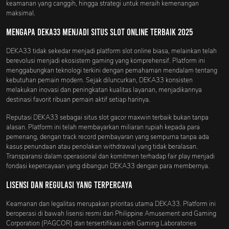
keamanan yang canggih, hingga strategi untuk meraih kemenangan
maksimal.
Mengapa DEKA33 Menjadi Situs Slot Online Terbaik 2025
DEKA33 tidak sekedar menjadi platform slot online biasa, melainkan telah
berevolusi menjadi ekosistem gaming yang komprehensif. Platform ini
menggabungkan teknologi terkini dengan pemahaman mendalam tentang
kebutuhan pemain modern. Sejak diluncurkan, DEKA33 konsisten
melakukan inovasi dan peningkatan kualitas layanan, menjadikannya
destinasi favorit ribuan pemain aktif setiap harinya.
Reputasi DEKA33 sebagai situs slot gacor maxwin terbaik bukan tanpa
alasan. Platform ini telah membayarkan miliaran rupiah kepada para
pemenang, dengan track record pembayaran yang sempurna tanpa ada
kasus penundaan atau penolakan withdrawal yang tidak beralasan.
Transparansi dalam operasional dan komitmen terhadap fair play menjadi
fondasi kepercayaan yang dibangun DEKA33 dengan para membernya.
Lisensi dan Regulasi yang Terpercaya
Keamanan dan legalitas merupakan prioritas utama DEKA33. Platform ini
beroperasi di bawah lisensi resmi dari Philippine Amusement and Gaming
Corporation (PAGCOR) dan tersertifikasi oleh Gaming Laboratories