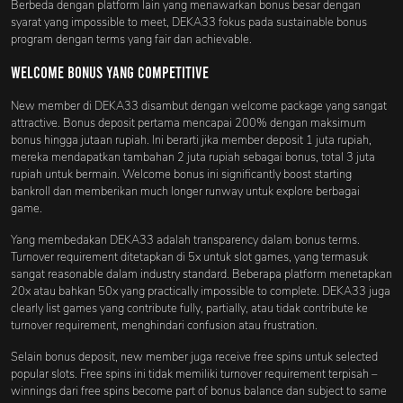
Berbeda dengan platform lain yang menawarkan bonus besar dengan
syarat yang impossible to meet, DEKA33 fokus pada sustainable bonus
program dengan terms yang fair dan achievable.
Welcome Bonus yang Competitive
New member di DEKA33 disambut dengan welcome package yang sangat
attractive. Bonus deposit pertama mencapai 200% dengan maksimum
bonus hingga jutaan rupiah. Ini berarti jika member deposit 1 juta rupiah,
mereka mendapatkan tambahan 2 juta rupiah sebagai bonus, total 3 juta
rupiah untuk bermain. Welcome bonus ini significantly boost starting
bankroll dan memberikan much longer runway untuk explore berbagai
game.
Yang membedakan DEKA33 adalah transparency dalam bonus terms.
Turnover requirement ditetapkan di 5x untuk slot games, yang termasuk
sangat reasonable dalam industry standard. Beberapa platform menetapkan
20x atau bahkan 50x yang practically impossible to complete. DEKA33 juga
clearly list games yang contribute fully, partially, atau tidak contribute ke
turnover requirement, menghindari confusion atau frustration.
Selain bonus deposit, new member juga receive free spins untuk selected
popular slots. Free spins ini tidak memiliki turnover requirement terpisah –
winnings dari free spins become part of bonus balance dan subject to same