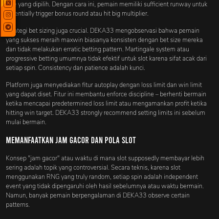
size yang dipilih. Dengan cara ini, pemain memiliki sufficient runway untuk
potentially trigger bonus round atau hit big multiplier.
Strategi bet sizing juga crucial. DEKA33 mengobservasi bahwa pemain
yang sukses meraih maxwin biasanya konsisten dengan bet size mereka
dan tidak melakukan erratic betting pattern. Martingale system atau
progressive betting umumnya tidak efektif untuk slot karena sifat acak dari
setiap spin. Consistency dan patience adalah kunci.
Platform juga menyediakan fitur autoplay dengan loss limit dan win limit
yang dapat diset. Fitur ini membantu enforce discipline – berhenti bermain
ketika mencapai predetermined loss limit atau mengamankan profit ketika
hitting win target. DEKA33 strongly recommend setting limits ini sebelum
mulai bermain.
Memanfaatkan Jam Gacor dan Pola Slot
Konsep "jam gacor" atau waktu di mana slot supposedly membayar lebih
sering adalah topik yang controversial. Secara teknis, karena slot
menggunakan RNG yang truly random, setiap spin adalah independent
event yang tidak dipengaruhi oleh hasil sebelumnya atau waktu bermain.
Namun, banyak pemain berpengalaman di DEKA33 observe certain
patterns.