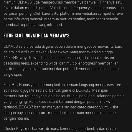
Namun, DEKA33 juga mengedukasi membernya bahwa RTP hanya satu
faktor dalam memilih game. Volatilitas, hit frequency, dan fitur bonus juga
berperan penting. Oleh karena itu, platform menyediakan comprehensive
game info yang mencakup semua metrics penting, membantu pemain
membuat keputusan yang informed.
Fitur Slot Inovatif dan Megaways
DEKA33 selalu berada di garis depan dalam mengadopsi inovasi terbaru
dalam industri slot. Mekanik Megaways, yang menawarkan hingga
117,649 ways to win, tersedia dalam puluhan judul populer. Sistem
cascading reels, expanding wilds, dan multiplier progresif memberikan
excitement yang tak tertandingi dan potensi kemenangan besar dalam
single spin.
Fitur Buy Bonus yang memungkinkan pemain langsung mengakses free
spins round juga tersedia di banyak game di DEKA33. Meskipun
memerlukan taruhan yang lebih besar, fitur ini populer di kalangan pemain
yang menginginkan akses instant ke round dengan potensi maxwin
tertinggi. DEKA33 bahkan menyediakan dedicated category untuk slot
dengan buy bonus feature, memudahkan pemain menemukan game
dengan fitur ini.
Cluster Pays mechanism, di mana kemenangan terbentuk dari cluster