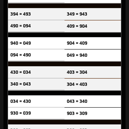
394 = 493
349 = 943
490 = 094
409 = 904
940 = 049
904 = 409
094 = 490
049 = 940
430 = 034
403 = 304
340 = 043
304 = 403
034 = 430
043 = 340
930 = 039
903 = 309