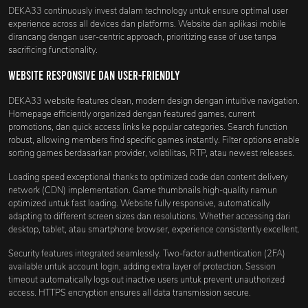
DEKA33 continuously invest dalam technology untuk ensure optimal user
experience across all devices dan platforms. Website dan aplikasi mobile
dirancang dengan user-centric approach, prioritizing ease of use tanpa
sacrificing functionality.
Website Responsive dan User-Friendly
DEKA33 website features clean, modern design dengan intuitive navigation.
Homepage efficiently organized dengan featured games, current
promotions, dan quick access links ke popular categories. Search function
robust, allowing members find specific games instantly. Filter options enable
sorting games berdasarkan provider, volatilitas, RTP, atau newest releases.
Loading speed exceptional thanks to optimized code dan content delivery
network (CDN) implementation. Game thumbnails high-quality namun
optimized untuk fast loading. Website fully responsive, automatically
adapting to different screen sizes dan resolutions. Whether accessing dari
desktop, tablet, atau smartphone browser, experience consistently excellent.
Security features integrated seamlessly. Two-factor authentication (2FA)
available untuk account login, adding extra layer of protection. Session
timeout automatically logs out inactive users untuk prevent unauthorized
access. HTTPS encryption ensures all data transmission secure.