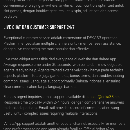
management. Some players actually prefer mobile experience karena
convenience of playing anywhere, anytime. Touch controls optimized untuk
slot games, dengan intuitive gestures untuk spin, adjust bet, dan access
paytable.
Live Chat dan Customer Support 24/7
Exceptional customer service adalah cornerstone of DEKA33 operation.
Platform menyediakan multiple channels untuk member seek assistance,
dengan live chat being the most popular dan effective.
Live chat widget accessible dari every page di website dan dalam app.
Average response time under 30 seconds, with polite dan knowledgeable
agents ready to help. Agents trained extensively tidak hanya pada technical
aspects platform, tetapi juga game rules, bonus terms, dan troubleshooting
common issues. Language support primarily Bahasa Indonesia, ensuring
clear communication tanpa language barriers.
For less urgent inquiries, email support available di
support@deka33.net
.
Response time typically within 2-4 hours, dengan comprehensive answers
to detailed questions. Email trail provides record of communication yang
useful untuk complex issues requiring multiple interactions.
WhatsApp support adalah another popular channel, especially for members
yang prefer messaging app yang already familiar. Official WhatsApp