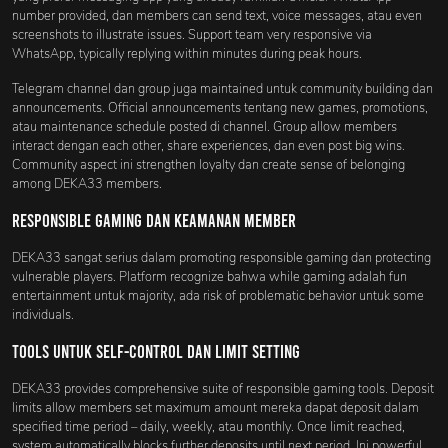
number provided, dan members can send text, voice messages, atau even
screenshots to illustrate issues. Support team very responsive via
WhatsApp, typically replying within minutes during peak hours.
Telegram channel dan group juga maintained untuk community building dan
announcements. Official announcements tentang new games, promotions,
atau maintenance schedule posted di channel. Group allow members
interact dengan each other, share experiences, dan even post big wins.
Community aspect ini strengthen loyalty dan create sense of belonging
among DEKA33 members.
Responsible Gaming dan Keamanan Member
DEKA33 sangat serius dalam promoting responsible gaming dan protecting
vulnerable players. Platform recognize bahwa while gaming adalah fun
entertainment untuk majority, ada risk of problematic behavior untuk some
individuals.
Tools untuk Self-Control dan Limit Setting
DEKA33 provides comprehensive suite of responsible gaming tools. Deposit
limits allow members set maximum amount mereka dapat deposit dalam
specified time period – daily, weekly, atau monthly. Once limit reached,
system automatically blocks further deposits until next period. Ini powerful