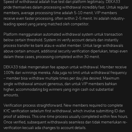
Speed of withdrawal adalah true test dari platform legitimacy. DEKA33
pride themselves dalam processing withdrawal incredibly fast. Untuk regular
members, average processing time adalah 5-10 menit. VIP members
receive even faster processing, often within 2-5 menit. Ini adalah industry-
leading speed yang jarang matched oleh competitor.
Platform menggunakan automated withdrawal system untuk transaction
below certain threshold. System ini verify account details dan instantly
process transfer ke bank atau e-wallet member. Untuk large withdrawals
above certain amount, additional security verification diperlukan, tetapi even
dalam these cases, processing completed within 30 menit.
DEKA33 tidak mengenakan fee apapun untuk withdrawal. Member receive
100% dari winnings mereka. Ada juga no limit untuk withdrawal frequency
– member bisa withdraw multiple times per day jika desired. Maximum
single withdrawal amount generous, dan untuk VIP members bahkan
higher, accommodating big winners yang ingin cash out substantial
amounts.
Verification process straightforward. New members required to complete
KYC verification sebelum first withdrawal, which involve submitting ID dan
proof of address. This one-time process usually completed within few hours.
Once verified, subsequent withdrawals seamless dan tidak memerlukan re-
verification kecuali ada changes to account details.