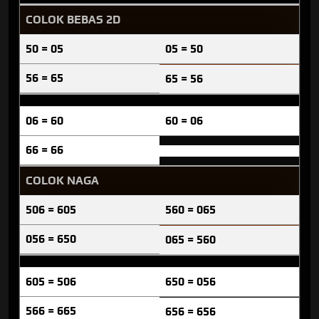
COLOK BEBAS 2D
50 = 05
05 = 50
56 = 65
65 = 56
06 = 60
60 = 06
66 = 66
COLOK NAGA
506 = 605
560 = 065
056 = 650
065 = 560
605 = 506
650 = 056
566 = 665
656 = 656