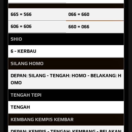
665 = 566
066 = 660
606 = 606
660 = 066
SHIO
6 - KERBAU
SILANG HOMO
DEPAN: SILANG - TENGAH: HOMO - BELAKANG: H
OMO
TENGAH TEPI
TENGAH
KEMBANG KEMPIS KEMBAR
DEPAN: KEMPIS - TENGAH: KEMBANG - BELAKAN