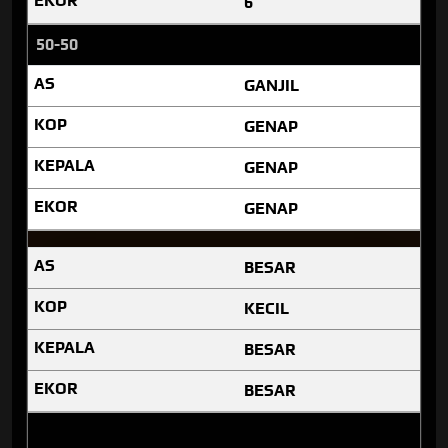
6
50-50
GANJIL
GENAP
GENAP
GENAP
BESAR
KECIL
BESAR
BESAR