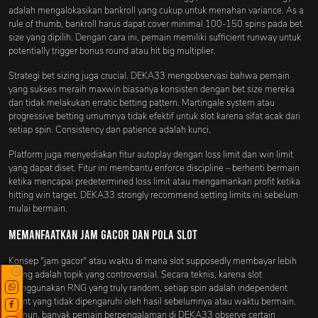
adalah mengalokasikan bankroll yang cukup untuk menahan variance. As a
rule of thumb, bankroll harus dapat cover minimal 100-150 spins pada bet
size yang dipilih. Dengan cara ini, pemain memiliki sufficient runway untuk
potentially trigger bonus round atau hit big multiplier.
Strategi bet sizing juga crucial. DEKA33 mengobservasi bahwa pemain
yang sukses meraih maxwin biasanya konsisten dengan bet size mereka
dan tidak melakukan erratic betting pattern. Martingale system atau
progressive betting umumnya tidak efektif untuk slot karena sifat acak dari
setiap spin. Consistency dan patience adalah kunci.
Platform juga menyediakan fitur autoplay dengan loss limit dan win limit
yang dapat diset. Fitur ini membantu enforce discipline – berhenti bermain
ketika mencapai predetermined loss limit atau mengamankan profit ketika
hitting win target. DEKA33 strongly recommend setting limits ini sebelum
mulai bermain.
Memanfaatkan Jam Gacor dan Pola Slot
Konsep "jam gacor" atau waktu di mana slot supposedly membayar lebih
x
sering adalah topik yang controversial. Secara teknis, karena slot
menggunakan RNG yang truly random, setiap spin adalah independent
event yang tidak dipengaruhi oleh hasil sebelumnya atau waktu bermain.
Namun, banyak pemain berpengalaman di DEKA33 observe certain