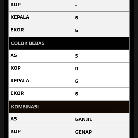
-
6
6
COLOK BEBAS
5
0
6
6
KOMBINASI
GANJIL
GENAP