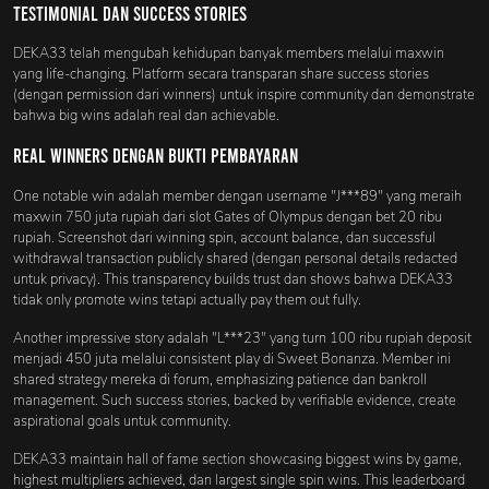
Testimonial dan Success Stories
DEKA33 telah mengubah kehidupan banyak members melalui maxwin
yang life-changing. Platform secara transparan share success stories
(dengan permission dari winners) untuk inspire community dan demonstrate
bahwa big wins adalah real dan achievable.
Real Winners dengan Bukti Pembayaran
One notable win adalah member dengan username "J***89" yang meraih
maxwin 750 juta rupiah dari slot Gates of Olympus dengan bet 20 ribu
rupiah. Screenshot dari winning spin, account balance, dan successful
withdrawal transaction publicly shared (dengan personal details redacted
untuk privacy). This transparency builds trust dan shows bahwa DEKA33
tidak only promote wins tetapi actually pay them out fully.
Another impressive story adalah "L***23" yang turn 100 ribu rupiah deposit
menjadi 450 juta melalui consistent play di Sweet Bonanza. Member ini
shared strategy mereka di forum, emphasizing patience dan bankroll
management. Such success stories, backed by verifiable evidence, create
aspirational goals untuk community.
DEKA33 maintain hall of fame section showcasing biggest wins by game,
highest multipliers achieved, dan largest single spin wins. This leaderboard