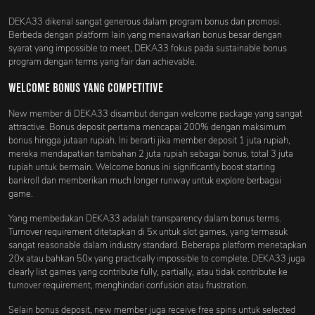
DEKA33 dikenal sangat generous dalam program bonus dan promosi.
Berbeda dengan platform lain yang menawarkan bonus besar dengan
syarat yang impossible to meet, DEKA33 fokus pada sustainable bonus
program dengan terms yang fair dan achievable.
Welcome Bonus yang Competitive
New member di DEKA33 disambut dengan welcome package yang sangat
attractive. Bonus deposit pertama mencapai 200% dengan maksimum
bonus hingga jutaan rupiah. Ini berarti jika member deposit 1 juta rupiah,
mereka mendapatkan tambahan 2 juta rupiah sebagai bonus, total 3 juta
rupiah untuk bermain. Welcome bonus ini significantly boost starting
bankroll dan memberikan much longer runway untuk explore berbagai
game.
Yang membedakan DEKA33 adalah transparency dalam bonus terms.
Turnover requirement ditetapkan di 5x untuk slot games, yang termasuk
sangat reasonable dalam industry standard. Beberapa platform menetapkan
20x atau bahkan 50x yang practically impossible to complete. DEKA33 juga
clearly list games yang contribute fully, partially, atau tidak contribute ke
turnover requirement, menghindari confusion atau frustration.
Selain bonus deposit, new member juga receive free spins untuk selected