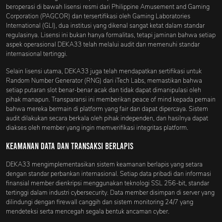
beroperasi di bawah lisensi resmi dari Philippine Amusement and Gaming
Corporation (PAGCOR) dan tersertifikasi oleh Gaming Laboratories
International (GLI), dua institusi yang dikenal sangat ketat dalam standar
regulasinya. Lisensi ini bukan hanya formalitas, tetapi jaminan bahwa setiap
aspek operasional DEKA33 telah melalui audit dan memenuhi standar
internasional tertinggi.
Selain lisensi utama, DEKA33 juga telah mendapatkan sertifikasi untuk
Random Number Generator (RNG) dari iTech Labs, memastikan bahwa
setiap putaran slot benar-benar acak dan tidak dapat dimanipulasi oleh
pihak manapun. Transparansi ini memberikan peace of mind kepada pemain
bahwa mereka bermain di platform yang fair dan dapat dipercaya. Sistem
audit dilakukan secara berkala oleh pihak independen, dan hasilnya dapat
diakses oleh member yang ingin memverifikasi integritas platform.
Keamanan Data dan Transaksi Berlapis
DEKA33 mengimplementasikan sistem keamanan berlapis yang setara
dengan standar perbankan internasional. Setiap data pribadi dan informasi
finansial member dienkripsi menggunakan teknologi SSL 256-bit, standar
tertinggi dalam industri cybersecurity. Data member disimpan di server yang
dilindungi dengan firewall canggih dan sistem monitoring 24/7 yang
mendeteksi serta mencegah segala bentuk ancaman cyber.