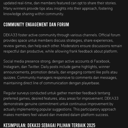
updated real-time, dan members featured can opt to share their stories.
Many winners provide tips atau insights into their approach, fostering
knowledge sharing within community.
Community Engagement dan Forum
DEKA33 foster active community through various channels. Official forum
provides space untuk members discuss strategies, share experiences,
review games, dan help each other. Moderators ensure discussions remain
respectful dan productive, while allowing frank feedback about platform.
Social media presence strong, dengan active accounts di Facebook,
Instagram, dan Twitter. Daily posts include game highlights, winner
announcements, promotion details, dan engaging content like polls atau
quizzes. Community managers responsive to comments dan messages,
maintaining direct line of communication dengan playerbase.
Regular surveys conducted untuk gather member feedback tentang
preferred games, desired features, atau areas for improvement. DEKA33
demonstrate genuine commitment untuk continuous improvement by
actually implementing popular suggestions. This participatory approach
makes members feel valued dan invested dalam platform success.
Kesimpulan: DEKA33 sebagai Pilihan Terbaik 2025