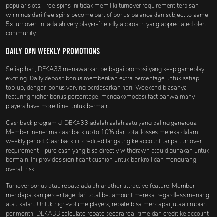
popular slots. Free spins ini tidak memiliki turnover requirement terpisah –
winnings dari free spins become part of bonus balance dan subject to same
5x turnover. Ini adalah very player-friendly approach yang appreciated oleh
community.
Daily dan Weekly Promotions
Setiap hari, DEKA33 menawarkan berbagai promosi yang keep gameplay
exciting. Daily deposit bonus memberikan extra percentage untuk setiap
top-up, dengan bonus varying berdasarkan hari. Weekend biasanya
featuring higher bonus percentage, mengakomodasi fact bahwa many
players have more time untuk bermain.
Cashback program di DEKA33 adalah salah satu yang paling generous.
Member menerima cashback up to 10% dari total losses mereka dalam
weekly period. Cashback ini credited langsung ke account tanpa turnover
requirement – pure cash yang bisa directly withdrawn atau digunakan untuk
bermain. Ini provides significant cushion untuk bankroll dan mengurangi
overall risk.
Turnover bonus atau rebate adalah another attractive feature. Member
mendapatkan percentage dari total bet amount mereka, regardless menang
atau kalah. Untuk high-volume players, rebate bisa mencapai jutaan rupiah
per month. DEKA33 calculate rebate secara real-time dan credit ke account