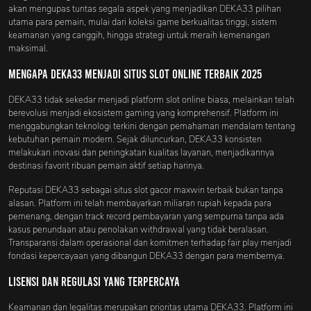
akan mengupas tuntas segala aspek yang menjadikan DEKA33 pilihan
utama para pemain, mulai dari koleksi game berkualitas tinggi, sistem
keamanan yang canggih, hingga strategi untuk meraih kemenangan
maksimal.
Mengapa DEKA33 Menjadi Situs Slot Online Terbaik 2025
DEKA33 tidak sekedar menjadi platform slot online biasa, melainkan telah
berevolusi menjadi ekosistem gaming yang komprehensif. Platform ini
menggabungkan teknologi terkini dengan pemahaman mendalam tentang
kebutuhan pemain modern. Sejak diluncurkan, DEKA33 konsisten
melakukan inovasi dan peningkatan kualitas layanan, menjadikannya
destinasi favorit ribuan pemain aktif setiap harinya.
Reputasi DEKA33 sebagai situs slot gacor maxwin terbaik bukan tanpa
alasan. Platform ini telah membayarkan miliaran rupiah kepada para
pemenang, dengan track record pembayaran yang sempurna tanpa ada
kasus penundaan atau penolakan withdrawal yang tidak beralasan.
Transparansi dalam operasional dan komitmen terhadap fair play menjadi
fondasi kepercayaan yang dibangun DEKA33 dengan para membernya.
Lisensi dan Regulasi yang Terpercaya
Keamanan dan legalitas merupakan prioritas utama DEKA33. Platform ini