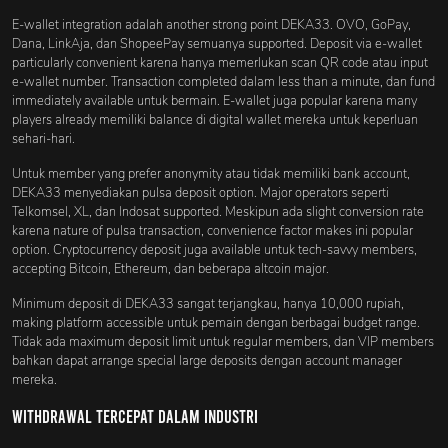
E-wallet integration adalah another strong point DEKA33. OVO, GoPay,
Dana, LinkAja, dan ShopeePay semuanya supported. Deposit via e-wallet
particularly convenient karena hanya memerlukan scan QR code atau input
e-wallet number. Transaction completed dalam less than a minute, dan fund
immediately available untuk bermain. E-wallet juga popular karena many
players already memiliki balance di digital wallet mereka untuk keperluan
sehari-hari.
Untuk member yang prefer anonymity atau tidak memiliki bank account,
DEKA33 menyediakan pulsa deposit option. Major operators seperti
Telkomsel, XL, dan Indosat supported. Meskipun ada slight conversion rate
karena nature of pulsa transaction, convenience factor makes ini popular
option. Cryptocurrency deposit juga available untuk tech-savvy members,
accepting Bitcoin, Ethereum, dan beberapa altcoin major.
Minimum deposit di DEKA33 sangat terjangkau, hanya 10,000 rupiah,
making platform accessible untuk pemain dengan berbagai budget range.
Tidak ada maximum deposit limit untuk regular members, dan VIP members
bahkan dapat arrange special large deposits dengan account manager
mereka.
Withdrawal Tercepat dalam Industri