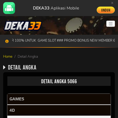
x
DEKA33
Aplikasi Mobile
Unduh
BER 100% UNTUK GAME SLOT ### PROMO BONUS NEW MEMBER 60 % U
Home
Detail Angka
Detail Angka
Detail Angka 5066
GAMES
4D