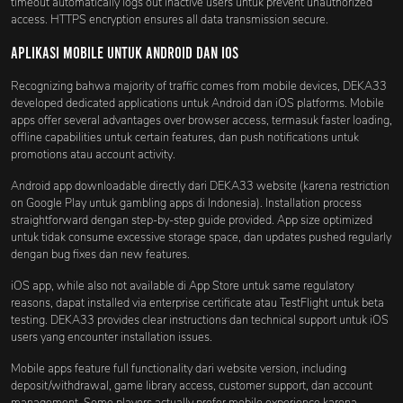
timeout automatically logs out inactive users untuk prevent unauthorized
access. HTTPS encryption ensures all data transmission secure.
Aplikasi Mobile untuk Android dan iOS
Recognizing bahwa majority of traffic comes from mobile devices, DEKA33
developed dedicated applications untuk Android dan iOS platforms. Mobile
apps offer several advantages over browser access, termasuk faster loading,
offline capabilities untuk certain features, dan push notifications untuk
promotions atau account activity.
Android app downloadable directly dari DEKA33 website (karena restriction
on Google Play untuk gambling apps di Indonesia). Installation process
straightforward dengan step-by-step guide provided. App size optimized
untuk tidak consume excessive storage space, dan updates pushed regularly
dengan bug fixes dan new features.
iOS app, while also not available di App Store untuk same regulatory
reasons, dapat installed via enterprise certificate atau TestFlight untuk beta
testing. DEKA33 provides clear instructions dan technical support untuk iOS
users yang encounter installation issues.
Mobile apps feature full functionality dari website version, including
deposit/withdrawal, game library access, customer support, dan account