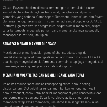
Cluster Pays mechanism, di mana kemenangan terbentuk dari cluster
simbol identik alih-alih paylines tradisional, menghadirkan dynamic
gameplay yang berbeda. Game seperti Reactoonz, Jammin' Jars, dan Sweet
Bonanza menggunakan sistem ini dan menjadi sangat populer di DEKA33.
Platform juga menawarkan progressive jackpot slots di mana nilai jackpot
terus bertambah hingga ada pemain yang memenangkannya, potentially
mencapai nilai ratusan juta rupiah.
Strategi Meraih Maxwin di DEKA33
Meskipun slot primarily adalah game of chance, ada strategi dan
pendekatan yang dapat meningkatkan peluang meraih maxwin. DEKA33
tidak hanya menyediakan platform untuk bermain, tetapi juga mengedukasi
membernya tentang best practices dalam slot gaming.
Memahami Volatilitas dan Memilih Game yang Tepat
Volatilitas atau variance adalah konsep yang critical namun sering
disalahpahami. Slot volatilitas rendah memberikan kemenangan kecil
namun frequent, cocok untuk bankroll management yang conservative dan
sesi bermain yang panjang. Sebaliknya, slot volatilitas tinggi jarang
membayar tetapi ketika membayar, jumlahnya bisa sangat besar – inilah
yang dimaksud dengan potensi maxwin.