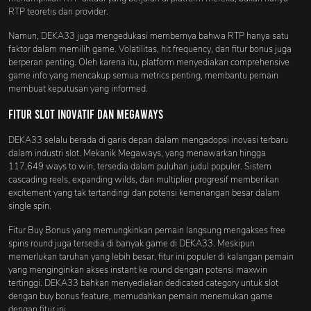
RTP teoretis dari provider.
Namun, DEKA33 juga mengedukasi membernya bahwa RTP hanya satu
faktor dalam memilih game. Volatilitas, hit frequency, dan fitur bonus juga
berperan penting. Oleh karena itu, platform menyediakan comprehensive
game info yang mencakup semua metrics penting, membantu pemain
membuat keputusan yang informed.
Fitur Slot Inovatif dan Megaways
DEKA33 selalu berada di garis depan dalam mengadopsi inovasi terbaru
dalam industri slot. Mekanik Megaways, yang menawarkan hingga
117,649 ways to win, tersedia dalam puluhan judul populer. Sistem
cascading reels, expanding wilds, dan multiplier progresif memberikan
excitement yang tak tertandingi dan potensi kemenangan besar dalam
single spin.
Fitur Buy Bonus yang memungkinkan pemain langsung mengakses free
spins round juga tersedia di banyak game di DEKA33. Meskipun
memerlukan taruhan yang lebih besar, fitur ini populer di kalangan pemain
yang menginginkan akses instant ke round dengan potensi maxwin
tertinggi. DEKA33 bahkan menyediakan dedicated category untuk slot
dengan buy bonus feature, memudahkan pemain menemukan game
dengan fitur ini.