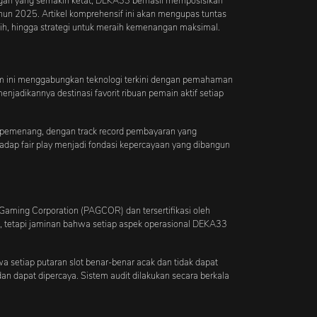
ingan yang semakin ketat, DEKA33 berhasil memposisikan
hun 2025. Artikel komprehensif ini akan mengupas tuntas
ih, hingga strategi untuk meraih kemenangan maksimal.
orm ini menggabungkan teknologi terkini dengan pemahaman
jadikannya destinasi favorit ribuan pemain aktif setiap
ra pemenang, dengan track record pembayaran yang
dap fair play menjadi fondasi kepercayaan yang dibangun
Gaming Corporation (PAGCOR) dan tersertifikasi oleh
itas, tetapi jaminan bahwa setiap aspek operasional DEKA33
 setiap putaran slot benar-benar acak dan tidak dapat
n dapat dipercaya. Sistem audit dilakukan secara berkala