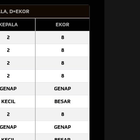
ALA, D=EKOR
KEPALA
EKOR
2
8
2
8
2
8
2
8
GENAP
GENAP
KECIL
BESAR
2
8
GENAP
GENAP
KECIL
BESAR