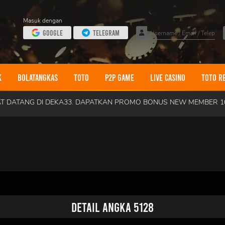
Masuk dengan
Google
Telegram
Username / Email / Telepon
K
BOLATANGKAS
TOTO
P2P GAME
LIVE CASINO
TOTO R
ATANG DI DEKA33. DAPATKAN PROMO BONUS NEW MEMBER 100
Detail Angka 5128