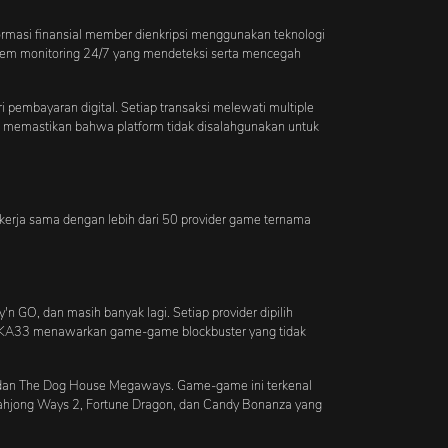
rmasi finansial member dienkripsi menggunakan teknologi
sistem monitoring 24/7 yang mendeteksi serta mencegah
 pembayaran digital. Setiap transaksi melewati multiple
uk memastikan bahwa platform tidak disalahgunakan untuk
ekerja sama dengan lebih dari 50 provider game ternama
'n GO, dan masih banyak lagi. Setiap provider dipilih
an DEKA33 menawarkan game-game blockbuster yang tidak
ss, dan The Dog House Megaways. Game-game ini terkenal
i Mahjong Ways 2, Fortune Dragon, dan Candy Bonanza yang