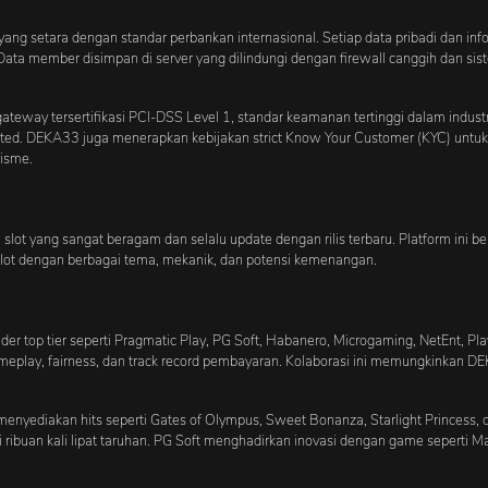
 setara dengan standar perbankan internasional. Setiap data pribadi dan info
y. Data member disimpan di server yang dilindungi dengan firewall canggih dan 
eway tersertifikasi PCI-DSS Level 1, standar keamanan tertinggi dalam industri
ticated. DEKA33 juga menerapkan kebijakan strict Know Your Customer (KYC) unt
risme.
ot yang sangat beragam dan selalu update dengan rilis terbaru. Platform ini b
slot dengan berbagai tema, mekanik, dan potensi kemenangan.
r top tier seperti Pragmatic Play, PG Soft, Habanero, Microgaming, NetEnt, Play
asi gameplay, fairness, dan track record pembayaran. Kolaborasi ini memungkink
r, menyediakan hits seperti Gates of Olympus, Sweet Bonanza, Starlight Prince
i ribuan kali lipat taruhan. PG Soft menghadirkan inovasi dengan game sepert