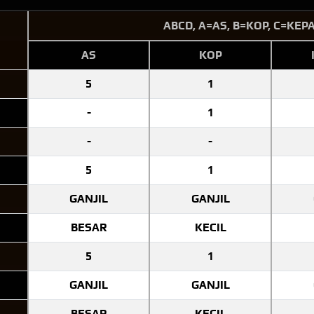
ABCD, A=AS, B=KOP, C=KEP
AS
KOP
5
1
-
1
-
-
5
1
GANJIL
GANJIL
BESAR
KECIL
5
1
GANJIL
GANJIL
BESAR
KECIL