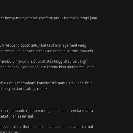
ak hanya menyediakan platform untuk bermain, tetapi juga
amun frequent, cocok untuk bankroll management yang
ngat besar – inilah yang dimaksud dengan potensi maxwin.
buru maxwin, slot volatilitas tinggi atau very high
engan bankroll yang adequate karena bisa mengalami long
ble untuk memahami karakteristik game, frekuensi fitur
bagian dari strategy mereka.
s untuk membantu member mengelola dana mereka secara
 kebutuhan essensial.
 As a rule of thumb, bankroll harus dapat cover minimal
 multiplier.