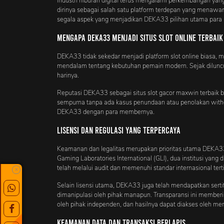
Industri hiburan digital terus mengalami perkembangan yan
dirinya sebagai salah satu platform terdepan yang menawa
segala aspek yang menjadikan DEKA33 pilihan utama para p
Mengapa DEKA33 Menjadi Situs Slot Online Terbaik
DEKA33 tidak sekedar menjadi platform slot online biasa,
mendalam tentang kebutuhan pemain modern. Sejak diluncurk
harinya.
Reputasi DEKA33 sebagai situs slot gacor maxwin terbaik 
sempurna tanpa ada kasus penundaan atau penolakan withdr
DEKA33 dengan para membernya.
Lisensi dan Regulasi yang Terpercaya
Keamanan dan legalitas merupakan prioritas utama DEKA33. 
Gaming Laboratories International (GLI), dua institusi yang
telah melalui audit dan memenuhi standar internasional tert
x
Selain lisensi utama, DEKA33 juga telah mendapatkan sert
dimanipulasi oleh pihak manapun. Transparansi ini memberi
oleh pihak independen, dan hasilnya dapat diakses oleh mem
Keamanan Data dan Transaksi Berlapis