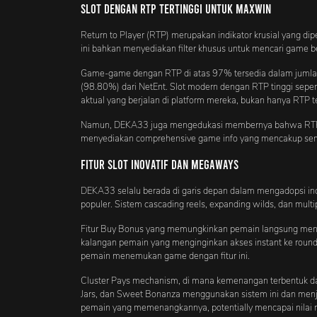
Slot dengan RTP Tertinggi untuk Maxwin
Return to Player (RTP) merupakan indikator krusial yang 
ini bahkan menyediakan filter khusus untuk mencari game
Game-game dengan RTP di atas 97% tersedia dalam jumlah
(98.80%) dari NetEnt. Slot modern dengan RTP tinggi se
aktual yang berjalan di platform mereka, bukan hanya RTP teo
Namun, DEKA33 juga mengedukasi membernya bahwa RTP hanya 
menyediakan comprehensive game info yang mencakup sem
Fitur Slot Inovatif dan Megaways
DEKA33 selalu berada di garis depan dalam mengadopsi ino
populer. Sistem cascading reels, expanding wilds, dan mult
Fitur Buy Bonus yang memungkinkan pemain langsung mengaks
kalangan pemain yang menginginkan akses instant ke roun
pemain menemukan game dengan fitur ini.
Cluster Pays mechanism, di mana kemenangan terbentuk dari
Jars, dan Sweet Bonanza menggunakan sistem ini dan menjad
pemain yang memenangkannya, potentially mencapai nilai ra