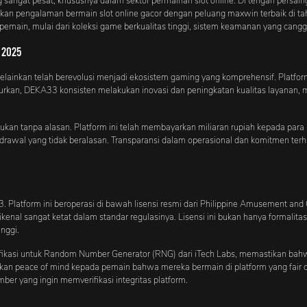
g sangat pesat, khususnya dalam sektor permainan slot online. Di tengah persa
rkan pengalaman bermain slot online gacor dengan peluang maxwin terbaik di ta
emain, mulai dari koleksi game berkualitas tinggi, sistem keamanan yang cangg
 2025
 melainkan telah berevolusi menjadi ekosistem gaming yang komprehensif. Platf
an, DEKA33 konsisten melakukan inovasi dan peningkatan kualitas layanan, men
bukan tanpa alasan. Platform ini telah membayarkan miliaran rupiah kepada pa
awal yang tidak beralasan. Transparansi dalam operasional dan komitmen terha
Platform ini beroperasi di bawah lisensi resmi dari Philippine Amusement and 
 dikenal sangat ketat dalam standar regulasinya. Lisensi ini bukan hanya formal
inggi.
ifikasi untuk Random Number Generator (RNG) dari iTech Labs, memastikan bahwa
kan peace of mind kepada pemain bahwa mereka bermain di platform yang fair da
ber yang ingin memverifikasi integritas platform.