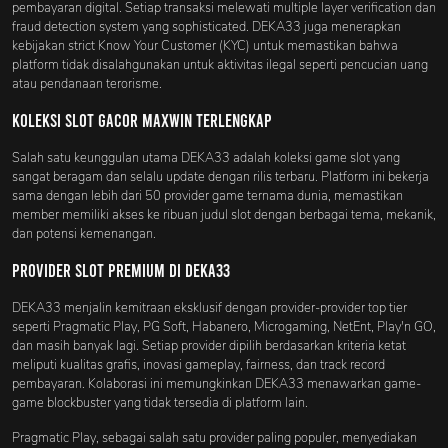
pembayaran digital. Setiap transaksi melewati multiple layer verification dan
fraud detection system yang sophisticated. DEKA33 juga menerapkan
kebijakan strict Know Your Customer (KYC) untuk memastikan bahwa
platform tidak disalahgunakan untuk aktivitas ilegal seperti pencucian uang
atau pendanaan terorisme.
Koleksi Slot Gacor Maxwin Terlengkap
Salah satu keunggulan utama DEKA33 adalah koleksi game slot yang
sangat beragam dan selalu update dengan rilis terbaru. Platform ini bekerja
sama dengan lebih dari 50 provider game ternama dunia, memastikan
member memiliki akses ke ribuan judul slot dengan berbagai tema, mekanik,
dan potensi kemenangan.
Provider Slot Premium di DEKA33
DEKA33 menjalin kemitraan eksklusif dengan provider-provider top tier
seperti Pragmatic Play, PG Soft, Habanero, Microgaming, NetEnt, Play'n GO,
dan masih banyak lagi. Setiap provider dipilih berdasarkan kriteria ketat
meliputi kualitas grafis, inovasi gameplay, fairness, dan track record
pembayaran. Kolaborasi ini memungkinkan DEKA33 menawarkan game-
game blockbuster yang tidak tersedia di platform lain.
Pragmatic Play, sebagai salah satu provider paling populer, menyediakan