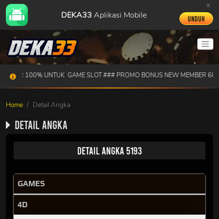
x
DEKA33
Aplikasi Mobile
Unduh
ER 100% UNTUK GAME SLOT ### PROMO BONUS NEW MEMBER 60 % U
Home
Detail Angka
Detail Angka
Detail Angka 5193
GAMES
4D