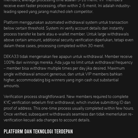
members, average processing time adalah 5-10 menit. VIP members
receive even faster processing, often within 2-5 menit. Ini adalah industry-
leading speed yang jarang matched oleh competitor.
Platform menggunakan automated withdrawal system untuk transaction
below certain threshold. System ini verify account details dan instantly
process transfer ke bank atau e-wallet member. Untuk large withdrawals
above certain amount, additional security verification diperlukan, tetapi even
dalam these cases, processing completed within 30 menit.
DEKA33 tidak mengenakan fee apapun untuk withdrawal. Member receive
100% dari winnings mereka. Ada juga no limit untuk withdrawal frequency
– member bisa withdraw multiple times per day jika desired. Maximum
single withdrawal amount generous, dan untuk VIP members bahkan
higher, accommodating big winners yang ingin cash out substantial
amounts.
Verification process straightforward. New members required to complete
KYC verification sebelum first withdrawal, which involve submitting ID dan
proof of address. This one-time process usually completed within few hours.
Once verified, subsequent withdrawals seamless dan tidak memerlukan re-
verification kecuali ada changes to account details.
Platform dan Teknologi Terdepan