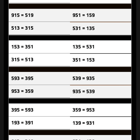
915 = 519
951 = 159
513 = 315
531 = 135
153 = 351
135 = 531
315 = 513
351 = 153
593 = 395
539 = 935
953 = 359
935 = 539
395 = 593
359 = 953
193 = 391
139 = 931