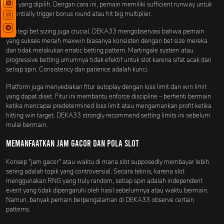
size yang dipilih. Dengan cara ini, pemain memiliki sufficient runway untuk
potentially trigger bonus round atau hit big multiplier.
Strategi bet sizing juga crucial. DEKA33 mengobservasi bahwa pemain
yang sukses meraih maxwin biasanya konsisten dengan bet size mereka
dan tidak melakukan erratic betting pattern. Martingale system atau
progressive betting umumnya tidak efektif untuk slot karena sifat acak dari
setiap spin. Consistency dan patience adalah kunci.
Platform juga menyediakan fitur autoplay dengan loss limit dan win limit
yang dapat diset. Fitur ini membantu enforce discipline – berhenti bermain
ketika mencapai predetermined loss limit atau mengamankan profit ketika
hitting win target. DEKA33 strongly recommend setting limits ini sebelum
mulai bermain.
Memanfaatkan Jam Gacor dan Pola Slot
Konsep "jam gacor" atau waktu di mana slot supposedly membayar lebih
sering adalah topik yang controversial. Secara teknis, karena slot
menggunakan RNG yang truly random, setiap spin adalah independent
event yang tidak dipengaruhi oleh hasil sebelumnya atau waktu bermain.
Namun, banyak pemain berpengalaman di DEKA33 observe certain
patterns.