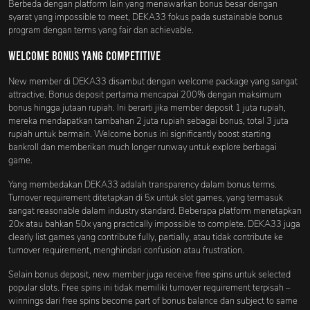
Berbeda dengan platform lain yang menawarkan bonus besar dengan
syarat yang impossible to meet, DEKA33 fokus pada sustainable bonus
program dengan terms yang fair dan achievable.
Welcome Bonus yang Competitive
New member di DEKA33 disambut dengan welcome package yang sangat
attractive. Bonus deposit pertama mencapai 200% dengan maksimum
bonus hingga jutaan rupiah. Ini berarti jika member deposit 1 juta rupiah,
mereka mendapatkan tambahan 2 juta rupiah sebagai bonus, total 3 juta
rupiah untuk bermain. Welcome bonus ini significantly boost starting
bankroll dan memberikan much longer runway untuk explore berbagai
game.
Yang membedakan DEKA33 adalah transparency dalam bonus terms.
Turnover requirement ditetapkan di 5x untuk slot games, yang termasuk
sangat reasonable dalam industry standard. Beberapa platform menetapkan
20x atau bahkan 50x yang practically impossible to complete. DEKA33 juga
clearly list games yang contribute fully, partially, atau tidak contribute ke
turnover requirement, menghindari confusion atau frustration.
Selain bonus deposit, new member juga receive free spins untuk selected
popular slots. Free spins ini tidak memiliki turnover requirement terpisah –
winnings dari free spins become part of bonus balance dan subject to same