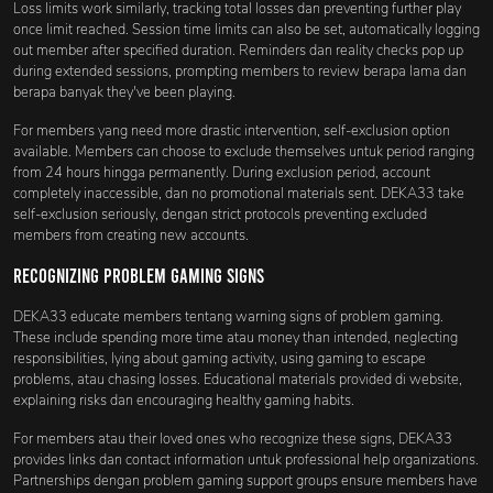
Loss limits work similarly, tracking total losses dan preventing further play
once limit reached. Session time limits can also be set, automatically logging
out member after specified duration. Reminders dan reality checks pop up
during extended sessions, prompting members to review berapa lama dan
berapa banyak they've been playing.
For members yang need more drastic intervention, self-exclusion option
available. Members can choose to exclude themselves untuk period ranging
from 24 hours hingga permanently. During exclusion period, account
completely inaccessible, dan no promotional materials sent. DEKA33 take
self-exclusion seriously, dengan strict protocols preventing excluded
members from creating new accounts.
Recognizing Problem Gaming Signs
DEKA33 educate members tentang warning signs of problem gaming.
These include spending more time atau money than intended, neglecting
responsibilities, lying about gaming activity, using gaming to escape
problems, atau chasing losses. Educational materials provided di website,
explaining risks dan encouraging healthy gaming habits.
For members atau their loved ones who recognize these signs, DEKA33
provides links dan contact information untuk professional help organizations.
Partnerships dengan problem gaming support groups ensure members have