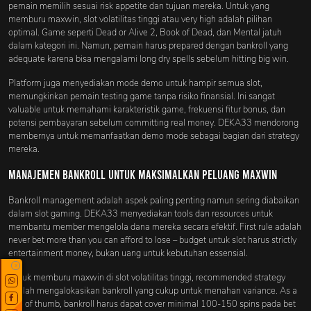
pemain memilih sesuai risk appetite dan tujuan mereka. Untuk yang
memburu maxwin, slot volatilitas tinggi atau very high adalah pilihan
optimal. Game seperti Dead or Alive 2, Book of Dead, dan Mental jatuh
dalam kategori ini. Namun, pemain harus prepared dengan bankroll yang
adequate karena bisa mengalami long dry spells sebelum hitting big win.
Platform juga menyediakan mode demo untuk hampir semua slot,
memungkinkan pemain testing game tanpa risiko finansial. Ini sangat
valuable untuk memahami karakteristik game, frekuensi fitur bonus, dan
potensi pembayaran sebelum committing real money. DEKA33 mendorong
membernya untuk memanfaatkan demo mode sebagai bagian dari strategy
mereka.
Manajemen Bankroll untuk Maksimalkan Peluang Maxwin
Bankroll management adalah aspek paling penting namun sering diabaikan
dalam slot gaming. DEKA33 menyediakan tools dan resources untuk
membantu member mengelola dana mereka secara efektif. First rule adalah
never bet more than you can afford to lose – budget untuk slot harus strictly
entertainment money, bukan uang untuk kebutuhan essensial.
x
Untuk memburu maxwin di slot volatilitas tinggi, recommended strategy
adalah mengalokasikan bankroll yang cukup untuk menahan variance. As a
rule of thumb, bankroll harus dapat cover minimal 100-150 spins pada bet