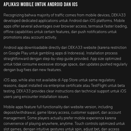
Aplikasi Mobile untuk Android dan iOS
Recognizing bahwa majority of traffic comes from mobile devices, DEKA33
developed dedicated applications untuk Android dan iOS platforms. Mobile
apps offer several advantages over browser access, termasuk faster loading,
offline capabilities untuk certain features, dan push notifications untuk
promotions atau account activity.
Android app downloadable directly dari DEKA33 website (karena restriction
on Google Play untuk gambling apps di Indonesia). Installation process
straightforward dengan step-by-step guide provided. App size optimized
untuk tidak consume excessive storage space, dan updates pushed regularly
dengan bug fixes dan new features.
iOS app, while also not available di App Store untuk same regulatory
reasons, dapat installed via enterprise certificate atau TestFlight untuk beta
testing. DEKA33 provides clear instructions dan technical support untuk iOS
users yang encounter installation issues.
Mobile apps feature full functionality dari website version, including
deposit/withdrawal, game library access, customer support, dan account
management. Some players actually prefer mobile experience karena
convenience of playing anywhere, anytime. Touch controls optimized untuk
slot games, dengan intuitive gestures untuk spin, adjust bet, dan access