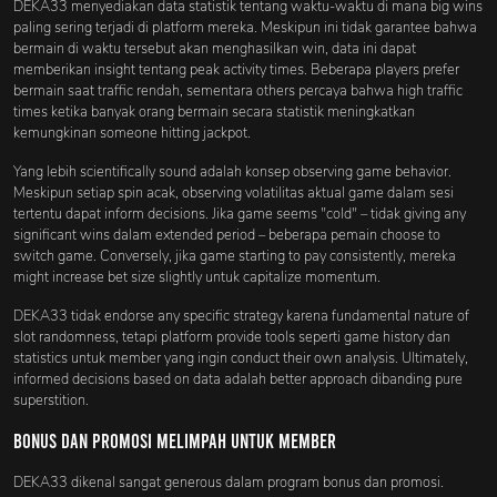
DEKA33 menyediakan data statistik tentang waktu-waktu di mana big wins
paling sering terjadi di platform mereka. Meskipun ini tidak garantee bahwa
bermain di waktu tersebut akan menghasilkan win, data ini dapat
memberikan insight tentang peak activity times. Beberapa players prefer
bermain saat traffic rendah, sementara others percaya bahwa high traffic
times ketika banyak orang bermain secara statistik meningkatkan
kemungkinan someone hitting jackpot.
Yang lebih scientifically sound adalah konsep observing game behavior.
Meskipun setiap spin acak, observing volatilitas aktual game dalam sesi
tertentu dapat inform decisions. Jika game seems "cold" – tidak giving any
significant wins dalam extended period – beberapa pemain choose to
switch game. Conversely, jika game starting to pay consistently, mereka
might increase bet size slightly untuk capitalize momentum.
DEKA33 tidak endorse any specific strategy karena fundamental nature of
slot randomness, tetapi platform provide tools seperti game history dan
statistics untuk member yang ingin conduct their own analysis. Ultimately,
informed decisions based on data adalah better approach dibanding pure
superstition.
Bonus dan Promosi Melimpah untuk Member
DEKA33 dikenal sangat generous dalam program bonus dan promosi.