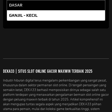
DASAR
GANJIL - KECIL
DEKA33 | Situs Slot Online Gacor Maxwin Terbaik 2025
Industri hiburan digital terus mengalami perkembangan yang sangat pesat,
khususnya dalam sektor permainan slot online. Di tengah persaingan yang
semakin ketat, DEKA33 berhasil memposisikan dirinya sebagai salah satu
platform terdepan yang menawarkan pengalaman bermain slot online gacor
dengan peluang maxwin terbaik di tahun 2025. Artikel komprehensif ini
akan mengupas tuntas segala aspek yang menjadikan DEKA33 pilihan
utama para pemain, mulai dari koleksi game berkualitas tinggi, sistem