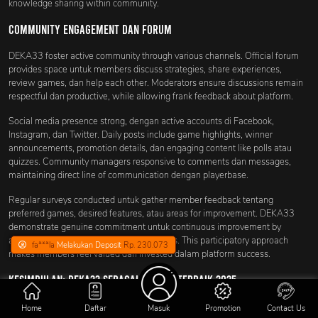
knowledge sharing within community.
Community Engagement dan Forum
DEKA33 foster active community through various channels. Official forum
provides space untuk members discuss strategies, share experiences,
review games, dan help each other. Moderators ensure discussions remain
respectful dan productive, while allowing frank feedback about platform.
Social media presence strong, dengan active accounts di Facebook,
Instagram, dan Twitter. Daily posts include game highlights, winner
announcements, promotion details, dan engaging content like polls atau
quizzes. Community managers responsive to comments dan messages,
maintaining direct line of communication dengan playerbase.
Regular surveys conducted untuk gather member feedback tentang
preferred games, desired features, atau areas for improvement. DEKA33
demonstrate genuine commitment untuk continuous improvement by
actually implementing popular suggestions. This participatory approach
fa***la
Melakukan Deposit
Rp. 230.073
makes members feel valued dan invested dalam platform success.
Kesimpulan: DEKA33 sebagai Pilihan Terbaik 2025
Setelah mengevaluasi berbagai aspek secara comprehensive, jelas bahwa
Home
Daftar
Masuk
Promotion
Contact Us