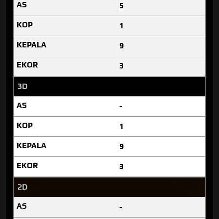
5
1
9
3
3D
-
1
9
3
2D
-