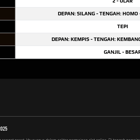
2 - ULAR
DEPAN: SILANG - TENGAH: HOMO
TEPI
DEPAN: KEMPIS - TENGAH: KEMBANG
GANJIL - BESA
2025