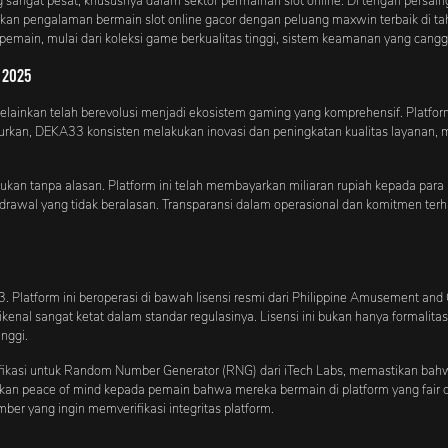
g sangat pesat, khususnya dalam sektor permainan slot online. Di tengah persa
rkan pengalaman bermain slot online gacor dengan peluang maxwin terbaik di ta
emain, mulai dari koleksi game berkualitas tinggi, sistem keamanan yang cangg
 2025
 melainkan telah berevolusi menjadi ekosistem gaming yang komprehensif. Platf
an, DEKA33 konsisten melakukan inovasi dan peningkatan kualitas layanan, men
bukan tanpa alasan. Platform ini telah membayarkan miliaran rupiah kepada pa
awal yang tidak beralasan. Transparansi dalam operasional dan komitmen terha
Platform ini beroperasi di bawah lisensi resmi dari Philippine Amusement and 
 dikenal sangat ketat dalam standar regulasinya. Lisensi ini bukan hanya formal
inggi.
ifikasi untuk Random Number Generator (RNG) dari iTech Labs, memastikan bahwa
kan peace of mind kepada pemain bahwa mereka bermain di platform yang fair da
ber yang ingin memverifikasi integritas platform.