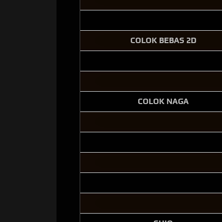
COLOK BEBAS 2D
COLOK NAGA