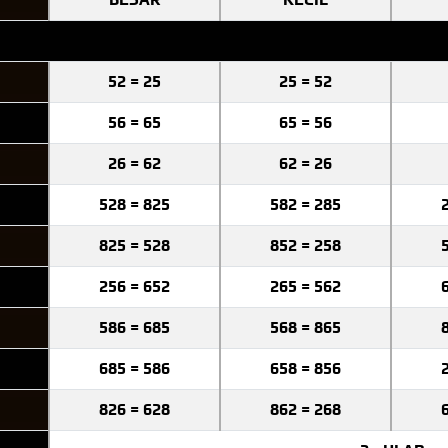
52 = 25
25 = 52
56 = 65
65 = 56
26 = 62
62 = 26
528 = 825
582 = 285
825 = 528
852 = 258
256 = 652
265 = 562
586 = 685
568 = 865
685 = 586
658 = 856
826 = 628
862 = 268