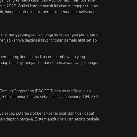
ingan yang semakin ketat, DEKA33 berhasil memposisikan
hun 2025. Artikel komprehensif ini akan mengupas tuntas
ih, hingga strategi untuk meraih kemenangan maksimal.
orm ini menggabungkan teknologi terkini dengan pemahaman
jadikannya destinasi favorit ribuan pemain aktif setiap
ra pemenang, dengan track record pembayaran yang
dap fair play menjadi fondasi kepercayaan yang dibangun
Gaming Corporation (PAGCOR) dan tersertifikasi oleh
itas, tetapi jaminan bahwa setiap aspek operasional DEKA33
 setiap putaran slot benar-benar acak dan tidak dapat
n dapat dipercaya. Sistem audit dilakukan secara berkala