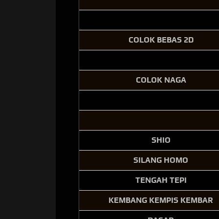
COLOK BEBAS 2D
COLOK NAGA
SHIO
SILANG HOMO
TENGAH TEPI
KEMBANG KEMPIS KEMBAR