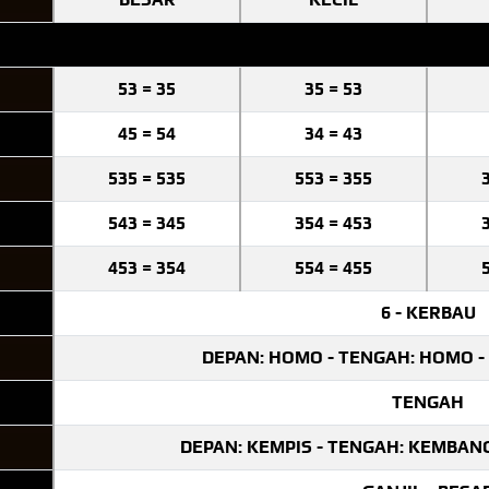
53 = 35
35 = 53
45 = 54
34 = 43
535 = 535
553 = 355
543 = 345
354 = 453
453 = 354
554 = 455
6 - KERBAU
DEPAN: HOMO - TENGAH: HOMO -
TENGAH
DEPAN: KEMPIS - TENGAH: KEMBANG