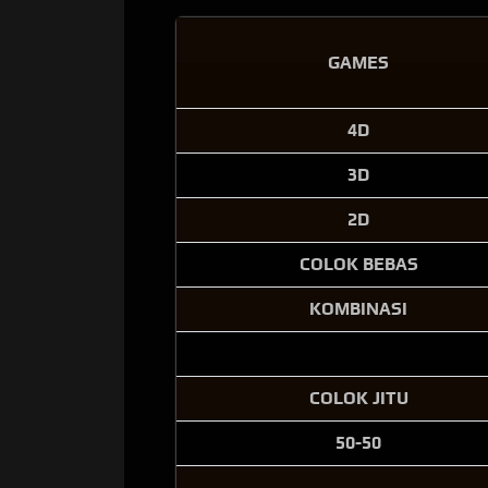
GAMES
4D
3D
2D
COLOK BEBAS
KOMBINASI
COLOK JITU
50-50