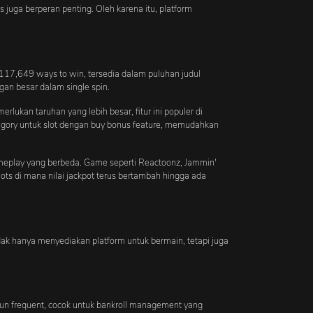
juga berperan penting. Oleh karena itu, platform
117,649 ways to win, tersedia dalam puluhan judul
gan besar dalam single spin.
kan taruhan yang lebih besar, fitur ini populer di
egory untuk slot dengan buy bonus feature, memudahkan
gameplay yang berbeda. Game seperti Reactoonz, Jammin'
ts di mana nilai jackpot terus bertambah hingga ada
ak hanya menyediakan platform untuk bermain, tetapi juga
amun frequent, cocok untuk bankroll management yang