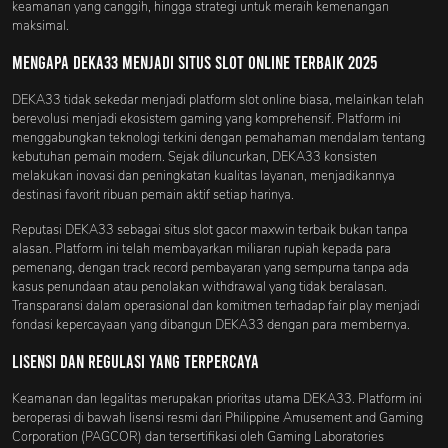
keamanan yang canggih, hingga strategi untuk meraih kemenangan
maksimal.
Mengapa DEKA33 Menjadi Situs Slot Online Terbaik 2025
DEKA33 tidak sekedar menjadi platform slot online biasa, melainkan telah
berevolusi menjadi ekosistem gaming yang komprehensif. Platform ini
menggabungkan teknologi terkini dengan pemahaman mendalam tentang
kebutuhan pemain modern. Sejak diluncurkan, DEKA33 konsisten
melakukan inovasi dan peningkatan kualitas layanan, menjadikannya
destinasi favorit ribuan pemain aktif setiap harinya.
Reputasi DEKA33 sebagai situs slot gacor maxwin terbaik bukan tanpa
alasan. Platform ini telah membayarkan miliaran rupiah kepada para
pemenang, dengan track record pembayaran yang sempurna tanpa ada
kasus penundaan atau penolakan withdrawal yang tidak beralasan.
Transparansi dalam operasional dan komitmen terhadap fair play menjadi
fondasi kepercayaan yang dibangun DEKA33 dengan para membernya.
Lisensi dan Regulasi yang Terpercaya
Keamanan dan legalitas merupakan prioritas utama DEKA33. Platform ini
beroperasi di bawah lisensi resmi dari Philippine Amusement and Gaming
Corporation (PAGCOR) dan tersertifikasi oleh Gaming Laboratories