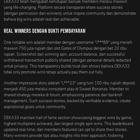
DEKA33 telah mengubah kehidupan banyak members melalui maxwin
yang life-changing. Platform secara transparan share success stories
(dengan permission dari winners) untuk inspire community dan demonstrate
bahwa big wins adalah real dan achievable.
Real Winners dengan Bukti Pembayaran
One notable win adalah member dengan username "J***89" yang meraih
maxwin 750 juta rupiah dari slot Gates of Olympus dengan bet 20 ribu
rupiah. Screenshot dari winning spin, account balance, dan successful
withdrawal transaction publicly shared (dengan personal details redacted
untuk privacy). This transparency builds trust dan shows bahwa DEKA33
tidak only promote wins tetapi actually pay them out fully.
Another impressive story adalah "L***23" yang turn 100 ribu rupiah deposit
menjadi 450 juta melalui consistent play di Sweet Bonanza. Member ini
shared strategy mereka di forum, emphasizing patience dan bankroll
management. Such success stories, backed by verifiable evidence, create
aspirational goals untuk community.
DEKA33 maintain hall of fame section showcasing biggest wins by game,
highest multipliers achieved, dan largest single spin wins. This leaderboard
updated real-time, dan members featured can opt to share their stories.
Many winners provide tips atau insights into their approach, fostering