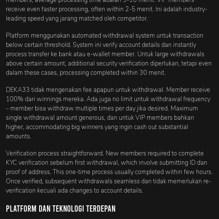
members, average processing time adalah 5-10 menit. VIP members
receive even faster processing, often within 2-5 menit. Ini adalah industry-
leading speed yang jarang matched oleh competitor.
Platform menggunakan automated withdrawal system untuk transaction
below certain threshold. System ini verify account details dan instantly
process transfer ke bank atau e-wallet member. Untuk large withdrawals
above certain amount, additional security verification diperlukan, tetapi even
dalam these cases, processing completed within 30 menit.
DEKA33 tidak mengenakan fee apapun untuk withdrawal. Member receive
100% dari winnings mereka. Ada juga no limit untuk withdrawal frequency
– member bisa withdraw multiple times per day jika desired. Maximum
single withdrawal amount generous, dan untuk VIP members bahkan
higher, accommodating big winners yang ingin cash out substantial
amounts.
Verification process straightforward. New members required to complete
KYC verification sebelum first withdrawal, which involve submitting ID dan
proof of address. This one-time process usually completed within few hours.
Once verified, subsequent withdrawals seamless dan tidak memerlukan re-
verification kecuali ada changes to account details.
Platform dan Teknologi Terdepan