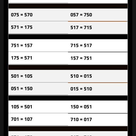
075 = 570
057 = 750
571 = 175
517 = 715
751 = 157
715 = 517
175 = 571
157 = 751
501 = 105
510 = 015
051 = 150
015 = 510
105 = 501
150 = 051
701 = 107
710 = 017