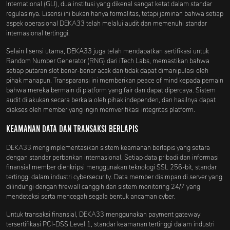
International (GLI), dua institusi yang dikenal sangat ketat dalam standar
regulasinya. Lisensi ini bukan hanya formalitas, tetapi jaminan bahwa setiap
aspek operasional DEKA33 telah melalui audit dan memenuhi standar
internasional tertinggi.
Selain lisensi utama, DEKA33 juga telah mendapatkan sertifikasi untuk
Random Number Generator (RNG) dari iTech Labs, memastikan bahwa
setiap putaran slot benar-benar acak dan tidak dapat dimanipulasi oleh
pihak manapun. Transparansi ini memberikan peace of mind kepada pemain
bahwa mereka bermain di platform yang fair dan dapat dipercaya. Sistem
audit dilakukan secara berkala oleh pihak independen, dan hasilnya dapat
diakses oleh member yang ingin memverifikasi integritas platform.
Keamanan Data dan Transaksi Berlapis
DEKA33 mengimplementasikan sistem keamanan berlapis yang setara
dengan standar perbankan internasional. Setiap data pribadi dan informasi
finansial member dienkripsi menggunakan teknologi SSL 256-bit, standar
tertinggi dalam industri cybersecurity. Data member disimpan di server yang
dilindungi dengan firewall canggih dan sistem monitoring 24/7 yang
mendeteksi serta mencegah segala bentuk ancaman cyber.
Untuk transaksi finansial, DEKA33 menggunakan payment gateway
tersertifikasi PCI-DSS Level 1, standar keamanan tertinggi dalam industri