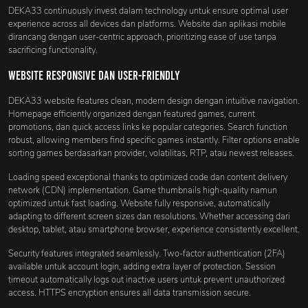
DEKA33 continuously invest dalam technology untuk ensure optimal user
experience across all devices dan platforms. Website dan aplikasi mobile
dirancang dengan user-centric approach, prioritizing ease of use tanpa
sacrificing functionality.
Website Responsive dan User-Friendly
DEKA33 website features clean, modern design dengan intuitive navigation.
Homepage efficiently organized dengan featured games, current
promotions, dan quick access links ke popular categories. Search function
robust, allowing members find specific games instantly. Filter options enable
sorting games berdasarkan provider, volatilitas, RTP, atau newest releases.
Loading speed exceptional thanks to optimized code dan content delivery
network (CDN) implementation. Game thumbnails high-quality namun
optimized untuk fast loading. Website fully responsive, automatically
adapting to different screen sizes dan resolutions. Whether accessing dari
desktop, tablet, atau smartphone browser, experience consistently excellent.
Security features integrated seamlessly. Two-factor authentication (2FA)
available untuk account login, adding extra layer of protection. Session
timeout automatically logs out inactive users untuk prevent unauthorized
access. HTTPS encryption ensures all data transmission secure.