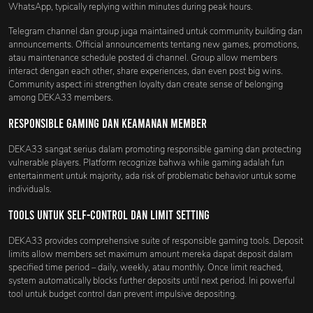
WhatsApp, typically replying within minutes during peak hours.
Telegram channel dan group juga maintained untuk community building dan
announcements. Official announcements tentang new games, promotions,
atau maintenance schedule posted di channel. Group allow members
interact dengan each other, share experiences, dan even post big wins.
Community aspect ini strengthen loyalty dan create sense of belonging
among DEKA33 members.
Responsible Gaming dan Keamanan Member
DEKA33 sangat serius dalam promoting responsible gaming dan protecting
vulnerable players. Platform recognize bahwa while gaming adalah fun
entertainment untuk majority, ada risk of problematic behavior untuk some
individuals.
Tools untuk Self-Control dan Limit Setting
DEKA33 provides comprehensive suite of responsible gaming tools. Deposit
limits allow members set maximum amount mereka dapat deposit dalam
specified time period – daily, weekly, atau monthly. Once limit reached,
system automatically blocks further deposits until next period. Ini powerful
tool untuk budget control dan prevent impulsive depositing.