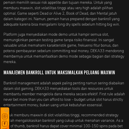
pemain memilih sesuai risk appetite dan tujuan mereka. Untuk yang
memburu maxwin, slot volatilitas tinggi atau very high adalah pilihan
optimal. Game seperti Dead or Alive 2, Book of Dead, dan Mental jatuh
dalam kategori ini. Namun, pemain harus prepared dengan bankroll yang
adequate karena bisa mengalami long dry spells sebelum hitting big win.
Platform juga menyediakan mode demo untuk hampir semua slot,
memungkinkan pemain testing game tanpa risiko finansial. Ini sangat
valuable untuk memahami karakteristik game, frekuensi fitur bonus, dan
potensi pembayaran sebelum committing real money. DEKA33 mendorong
membernya untuk memanfaatkan demo mode sebagai bagian dari strategy
mereka.
Manajemen Bankroll untuk Maksimalkan Peluang Maxwin
Bankroll management adalah aspek paling penting namun sering diabaikan
dalam slot gaming. DEKA33 menyediakan tools dan resources untuk
membantu member mengelola dana mereka secara efektif. First rule adalah
never bet more than you can afford to lose – budget untuk slot harus strictly
entertainment money, bukan uang untuk kebutuhan essensial.
x
Untuk memburu maxwin di slot volatilitas tinggi, recommended strategy
adalah mengalokasikan bankroll yang cukup untuk menahan variance. As a
rule of thumb, bankroll harus dapat cover minimal 100-150 spins pada bet