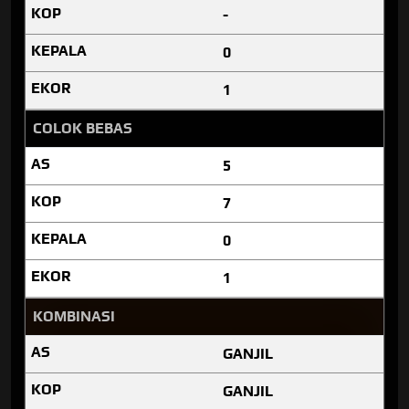
-
0
1
COLOK BEBAS
5
7
0
1
KOMBINASI
GANJIL
GANJIL