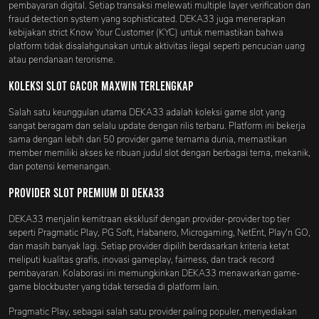
pembayaran digital. Setiap transaksi melewati multiple layer verification dan
fraud detection system yang sophisticated. DEKA33 juga menerapkan
kebijakan strict Know Your Customer (KYC) untuk memastikan bahwa
platform tidak disalahgunakan untuk aktivitas ilegal seperti pencucian uang
atau pendanaan terorisme.
Koleksi Slot Gacor Maxwin Terlengkap
Salah satu keunggulan utama DEKA33 adalah koleksi game slot yang
sangat beragam dan selalu update dengan rilis terbaru. Platform ini bekerja
sama dengan lebih dari 50 provider game ternama dunia, memastikan
member memiliki akses ke ribuan judul slot dengan berbagai tema, mekanik,
dan potensi kemenangan.
Provider Slot Premium di DEKA33
DEKA33 menjalin kemitraan eksklusif dengan provider-provider top tier
seperti Pragmatic Play, PG Soft, Habanero, Microgaming, NetEnt, Play'n GO,
dan masih banyak lagi. Setiap provider dipilih berdasarkan kriteria ketat
meliputi kualitas grafis, inovasi gameplay, fairness, dan track record
pembayaran. Kolaborasi ini memungkinkan DEKA33 menawarkan game-
game blockbuster yang tidak tersedia di platform lain.
Pragmatic Play, sebagai salah satu provider paling populer, menyediakan