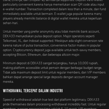
Dana, LinkAja, dan ShopeePay semuanya supported. Deposit via e-wallet
particularly convenient karena hanya memerlukan scan QR code atau input
e-wallet number. Transaction completed dalam less than a minute, dan fund
immediately available untuk bermain. E-wallet juga popular karena many
players already memiliki balance di digital wallet mereka untuk keperluan
sehari-hari.
Untuk member yang prefer anonymity atau tidak memiliki bank account,
DEKA33 menyediakan pulsa deposit option. Major operators seperti
Telkomsel, XL, dan Indosat supported. Meskipun ada slight conversion rate
karena nature of pulsa transaction, convenience factor makes ini popular
option. Cryptocurrency deposit juga available untuk tech-savvy members,
accepting Bitcoin, Ethereum, dan beberapa altcoin major.
Minimum deposit di DEKA33 sangat terjangkau, hanya 10,000 rupiah,
making platform accessible untuk pemain dengan berbagai budget range.
Tidak ada maximum deposit limit untuk regular members, dan VIP members
bahkan dapat arrange special large deposits dengan account manager
mereka.
Withdrawal Tercepat dalam Industri
Speed of withdrawal adalah true test dari platform legitimacy. DEKA33
pride themselves dalam processing withdrawal incredibly fast. Untuk regular