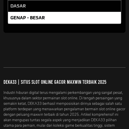
DASAR
GENAP - BESAR
DEKA33 | Situs Slot Online Gacor Maxwin Terbaik 2025
Industri hiburan digital terus mengalami perkembangan yang sangat pesat,
khususnya dalam sektor permainan slot online. Di tengah persaingan yang
semakin ketat, DEKA33 berhasil memposisikan dirinya sebagai salah satu
platform terdepan yang menawarkan pengalaman bermain slot online gacor
dengan peluang maxwin terbaik di tahun 2025. Artikel komprehensif ini
akan mengupas tuntas segala aspek yang menjadikan DEKA33 pilihan
utama para pemain, mulai dari koleksi game berkualitas tinggi, sistem