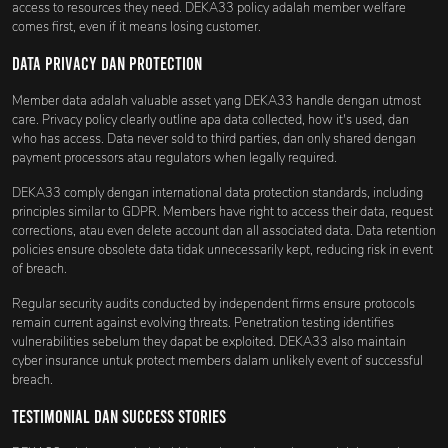
access to resources they need. DEKA33 policy adalah member welfare
comes first, even if it means losing customer.
Data Privacy dan Protection
Member data adalah valuable asset yang DEKA33 handle dengan utmost
care. Privacy policy clearly outline apa data collected, how it's used, dan
who has access. Data never sold to third parties, dan only shared dengan
payment processors atau regulators when legally required.
DEKA33 comply dengan international data protection standards, including
principles similar to GDPR. Members have right to access their data, request
corrections, atau even delete account dan all associated data. Data retention
policies ensure obsolete data tidak unnecessarily kept, reducing risk in event
of breach.
Regular security audits conducted by independent firms ensure protocols
remain current against evolving threats. Penetration testing identifies
vulnerabilities sebelum they dapat be exploited. DEKA33 also maintain
cyber insurance untuk protect members dalam unlikely event of successful
breach.
Testimonial dan Success Stories