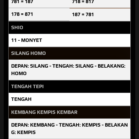
781 = 187
718 = 817
178 = 871
187 = 781
SHIO
11 - MONYET
SILANG HOMO
DEPAN: SILANG - TENGAH: SILANG - BELAKANG:
HOMO
TENGAH TEPI
TENGAH
KEMBANG KEMPIS KEMBAR
DEPAN: KEMBANG - TENGAH: KEMPIS - BELAKAN
G: KEMPIS