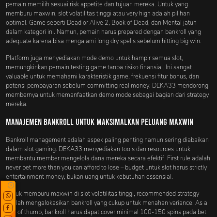
pemain memilih sesuai risk appetite dan tujuan mereka. Untuk yang
memburu maxwin, slot volatilitas tinggi atau very high adalah pilihan
optimal. Game seperti Dead or Alive 2, Book of Dead, dan Mental jatuh
dalam kategori ini. Namun, pemain harus prepared dengan bankroll yang
adequate karena bisa mengalami long dry spells sebelum hitting big win.
Platform juga menyediakan mode demo untuk hampir semua slot,
memungkinkan pemain testing game tanpa risiko finansial. Ini sangat
valuable untuk memahami karakteristik game, frekuensi fitur bonus, dan
potensi pembayaran sebelum committing real money. DEKA33 mendorong
membernya untuk memanfaatkan demo mode sebagai bagian dari strategy
mereka.
Manajemen Bankroll untuk Maksimalkan Peluang Maxwin
Bankroll management adalah aspek paling penting namun sering diabaikan
dalam slot gaming. DEKA33 menyediakan tools dan resources untuk
membantu member mengelola dana mereka secara efektif. First rule adalah
never bet more than you can afford to lose – budget untuk slot harus strictly
entertainment money, bukan uang untuk kebutuhan essensial.
x
Untuk memburu maxwin di slot volatilitas tinggi, recommended strategy
adalah mengalokasikan bankroll yang cukup untuk menahan variance. As a
rule of thumb, bankroll harus dapat cover minimal 100-150 spins pada bet