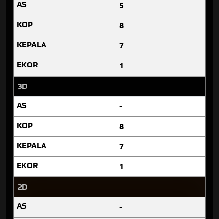
5
8
7
1
3D
-
8
7
1
2D
-