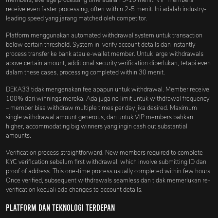
members, average processing time adalah 5-10 menit. VIP members
receive even faster processing, often within 2-5 menit. Ini adalah industry-
leading speed yang jarang matched oleh competitor.
Platform menggunakan automated withdrawal system untuk transaction
below certain threshold. System ini verify account details dan instantly
process transfer ke bank atau e-wallet member. Untuk large withdrawals
above certain amount, additional security verification diperlukan, tetapi even
dalam these cases, processing completed within 30 menit.
DEKA33 tidak mengenakan fee apapun untuk withdrawal. Member receive
100% dari winnings mereka. Ada juga no limit untuk withdrawal frequency
– member bisa withdraw multiple times per day jika desired. Maximum
single withdrawal amount generous, dan untuk VIP members bahkan
higher, accommodating big winners yang ingin cash out substantial
amounts.
Verification process straightforward. New members required to complete
KYC verification sebelum first withdrawal, which involve submitting ID dan
proof of address. This one-time process usually completed within few hours.
Once verified, subsequent withdrawals seamless dan tidak memerlukan re-
verification kecuali ada changes to account details.
Platform dan Teknologi Terdepan