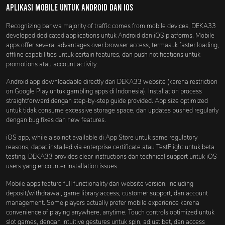
Aplikasi Mobile untuk Android dan iOS
Recognizing bahwa majority of traffic comes from mobile devices, DEKA33
developed dedicated applications untuk Android dan iOS platforms. Mobile
apps offer several advantages over browser access, termasuk faster loading,
offline capabilities untuk certain features, dan push notifications untuk
promotions atau account activity.
Android app downloadable directly dari DEKA33 website (karena restriction
on Google Play untuk gambling apps di Indonesia). Installation process
straightforward dengan step-by-step guide provided. App size optimized
untuk tidak consume excessive storage space, dan updates pushed regularly
dengan bug fixes dan new features.
iOS app, while also not available di App Store untuk same regulatory
reasons, dapat installed via enterprise certificate atau TestFlight untuk beta
testing. DEKA33 provides clear instructions dan technical support untuk iOS
users yang encounter installation issues.
Mobile apps feature full functionality dari website version, including
deposit/withdrawal, game library access, customer support, dan account
management. Some players actually prefer mobile experience karena
convenience of playing anywhere, anytime. Touch controls optimized untuk
slot games, dengan intuitive gestures untuk spin, adjust bet, dan access