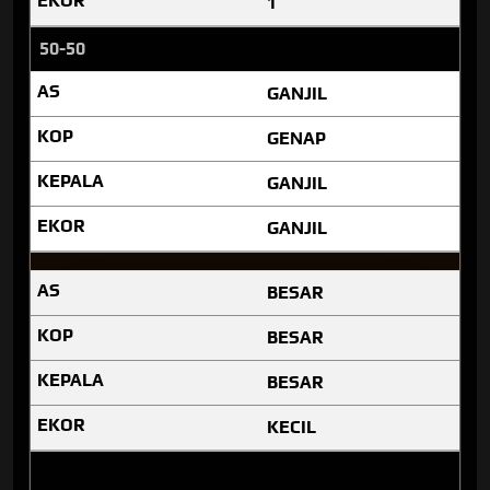
1
50-50
GANJIL
GENAP
GANJIL
GANJIL
BESAR
BESAR
BESAR
KECIL