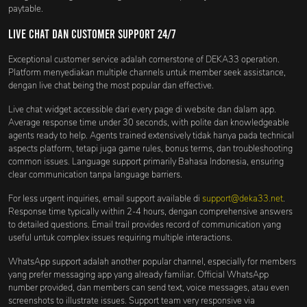
paytable.
Live Chat dan Customer Support 24/7
Exceptional customer service adalah cornerstone of DEKA33 operation.
Platform menyediakan multiple channels untuk member seek assistance,
dengan live chat being the most popular dan effective.
Live chat widget accessible dari every page di website dan dalam app.
Average response time under 30 seconds, with polite dan knowledgeable
agents ready to help. Agents trained extensively tidak hanya pada technical
aspects platform, tetapi juga game rules, bonus terms, dan troubleshooting
common issues. Language support primarily Bahasa Indonesia, ensuring
clear communication tanpa language barriers.
For less urgent inquiries, email support available di
support@deka33.net
.
Response time typically within 2-4 hours, dengan comprehensive answers
to detailed questions. Email trail provides record of communication yang
useful untuk complex issues requiring multiple interactions.
WhatsApp support adalah another popular channel, especially for members
yang prefer messaging app yang already familiar. Official WhatsApp
number provided, dan members can send text, voice messages, atau even
screenshots to illustrate issues. Support team very responsive via