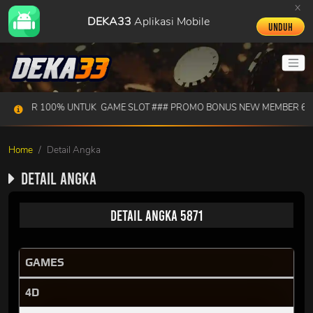
x
DEKA33
Aplikasi Mobile
Unduh
BER 100% UNTUK GAME SLOT ### PROMO BONUS NEW MEMBER 60 % U
Home
Detail Angka
Detail Angka
Detail Angka 5871
GAMES
4D