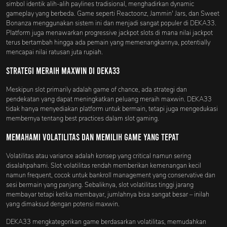
simbol identik alih-alih paylines tradisional, menghadirkan dynamic
gameplay yang berbeda. Game seperti Reactoonz, Jammin' Jars, dan Sweet
Bonanza menggunakan sistem ini dan menjadi sangat populer di DEKA33.
Platform juga menawarkan progressive jackpot slots di mana nilai jackpot
terus bertambah hingga ada pemain yang memenangkannya, potentially
mencapai nilai ratusan juta rupiah.
Strategi Meraih Maxwin di DEKA33
Meskipun slot primarily adalah game of chance, ada strategi dan
pendekatan yang dapat meningkatkan peluang meraih maxwin. DEKA33
tidak hanya menyediakan platform untuk bermain, tetapi juga mengedukasi
membernya tentang best practices dalam slot gaming.
Memahami Volatilitas dan Memilih Game yang Tepat
Volatilitas atau variance adalah konsep yang critical namun sering
disalahpahami. Slot volatilitas rendah memberikan kemenangan kecil
namun frequent, cocok untuk bankroll management yang conservative dan
sesi bermain yang panjang. Sebaliknya, slot volatilitas tinggi jarang
membayar tetapi ketika membayar, jumlahnya bisa sangat besar – inilah
yang dimaksud dengan potensi maxwin.
DEKA33 mengkategorikan game berdasarkan volatilitas, memudahkan