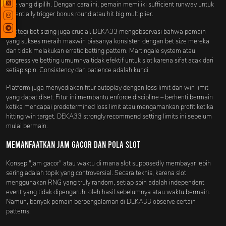
size yang dipilih. Dengan cara ini, pemain memiliki sufficient runway untuk
potentially trigger bonus round atau hit big multiplier.
Strategi bet sizing juga crucial. DEKA33 mengobservasi bahwa pemain
yang sukses meraih maxwin biasanya konsisten dengan bet size mereka
dan tidak melakukan erratic betting pattern. Martingale system atau
progressive betting umumnya tidak efektif untuk slot karena sifat acak dari
setiap spin. Consistency dan patience adalah kunci.
Platform juga menyediakan fitur autoplay dengan loss limit dan win limit
yang dapat diset. Fitur ini membantu enforce discipline – berhenti bermain
ketika mencapai predetermined loss limit atau mengamankan profit ketika
hitting win target. DEKA33 strongly recommend setting limits ini sebelum
mulai bermain.
Memanfaatkan Jam Gacor dan Pola Slot
Konsep "jam gacor" atau waktu di mana slot supposedly membayar lebih
sering adalah topik yang controversial. Secara teknis, karena slot
menggunakan RNG yang truly random, setiap spin adalah independent
event yang tidak dipengaruhi oleh hasil sebelumnya atau waktu bermain.
Namun, banyak pemain berpengalaman di DEKA33 observe certain
patterns.