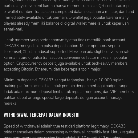
Dana, LinkAja, dan ShopeePay semuanya supported. Deposit via e-wallet
particularly convenient karena hanya memerlukan scan QR code atau input
e-wallet number. Transaction completed dalam less than a minute, dan fund
immediately available untuk bermain. E-wallet juga popular karena many
players already memiliki balance di digital wallet mereka untuk keperluan
sehari-hari.
Untuk member yang prefer anonymity atau tidak memiliki bank account,
DEKA33 menyediakan pulsa deposit option. Major operators seperti
Telkomsel, XL, dan Indosat supported. Meskipun ada slight conversion rate
karena nature of pulsa transaction, convenience factor makes ini popular
option. Cryptocurrency deposit juga available untuk tech-savvy members,
accepting Bitcoin, Ethereum, dan beberapa altcoin major.
Minimum deposit di DEKA33 sangat terjangkau, hanya 10,000 rupiah,
making platform accessible untuk pemain dengan berbagai budget range.
Tidak ada maximum deposit limit untuk regular members, dan VIP members
bahkan dapat arrange special large deposits dengan account manager
mereka.
Withdrawal Tercepat dalam Industri
Speed of withdrawal adalah true test dari platform legitimacy. DEKA33
pride themselves dalam processing withdrawal incredibly fast. Untuk regular