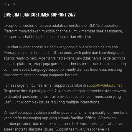
paytable.
Live Chat dan Customer Support 24/7
Exceptional customer service adalah cornerstone of DEKA33 operation.
Platform menyediakan multiple channels untuk member seek assistance,
dengan live chat being the most popular dan effective.
Live chat widget accessible dari every page di website dan dalam app.
Average response time under 30 seconds, with polite dan knowledgeable
agents ready to help. Agents trained extensively tidak hanya pada technical
aspects platform, tetapi juga game rules, bonus terms, dan troubleshooting
common issues. Language support primarily Bahasa Indonesia, ensuring
clear communication tanpa language barriers.
For less urgent inquiries, email support available di
support@deka33.net
.
Response time typically within 2-4 hours, dengan comprehensive answers
to detailed questions. Email trail provides record of communication yang
useful untuk complex issues requiring multiple interactions.
WhatsApp support adalah another popular channel, especially for members
yang prefer messaging app yang already familiar. Official WhatsApp
number provided, dan members can send text, voice messages, atau even
screenshots to illustrate issues. Support team very responsive via