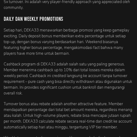
5x turnover. Ini adalah very player-friendly approach yang appreciated oleh
community.
Daily dan Weekly Promotions
Setiap hari, DEKA33 menawarkan berbagai promosi yang keep gameplay
exciting. Daily deposit bonus memberikan extra percentage untuk setiap
top-up, dengan bonus varying berdasarkan hari. Weekend biasanya
featuring higher bonus percentage, mengakomodasi fact bahwa many
players have more time untuk bermain.
Cashback program di DEKA33 adalah salah satu yang paling generous.
Member menerima cashback up to 10% dari total losses mereka dalam
weekly period. Cashback ini credited langsung ke account tanpa turnover
requirement – pure cash yang bisa directly withdrawn atau digunakan untuk
bermain. Ini provides significant cushion untuk bankroll dan mengurangi
overall risk.
Turnover bonus atau rebate adalah another attractive feature. Member
mendapatkan percentage dari total bet amount mereka, regardless menang
atau kalah. Untuk high-volume players, rebate bisa mencapai jutaan rupiah
per month. DEKA33 calculate rebate secara real-time dan credit ke account
automatically setiap hari atau minggu, tergantung VIP tier member.