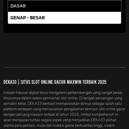
DASAR
GENAP - BESAR
DEKA33 | Situs Slot Online Gacor Maxwin Terbaik 2025
Industri hiburan digital terus mengalami perkembangan yang sangat pesat,
khususnya dalam sektor permainan slot online. Di tengah persaingan yang
semakin ketat, DEKA33 berhasil memposisikan dirinya sebagai salah satu
platform terdepan yang menawarkan pengalaman bermain slot online gacor
dengan peluang maxwin terbaik di tahun 2025. Artikel komprehensif ini
akan mengupas tuntas segala aspek yang menjadikan DEKA33 pilihan
utama para pemain, mulai dari koleksi game berkualitas tinggi, sistem