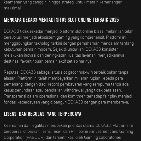
keamanan yang canggih, hingga strategi untuk meraih kemenangan
maksimal.
Mengapa DEKA33 Menjadi Situs Slot Online Terbaik 2025
DEKA33 tidak sekedar menjadi platform slot online biasa, melainkan telah
berevolusi menjadi ekosistem gaming yang komprehensif. Platform ini
menggabungkan teknologi terkini dengan pemahaman mendalam tentang
kebutuhan pemain modern. Sejak diluncurkan, DEKA33 konsisten
melakukan inovasi dan peningkatan kualitas layanan, menjadikannya
destinasi favorit ribuan pemain aktif setiap harinya.
Reputasi DEKA33 sebagai situs slot gacor maxwin terbaik bukan tanpa
alasan. Platform ini telah membayarkan miliaran rupiah kepada para
pemenang, dengan track record pembayaran yang sempurna tanpa ada
kasus penundaan atau penolakan withdrawal yang tidak beralasan.
Transparansi dalam operasional dan komitmen terhadap fair play menjadi
fondasi kepercayaan yang dibangun DEKA33 dengan para membernya.
Lisensi dan Regulasi yang Terpercaya
Keamanan dan legalitas merupakan prioritas utama DEKA33. Platform ini
beroperasi di bawah lisensi resmi dari Philippine Amusement and Gaming
Corporation (PAGCOR) dan tersertifikasi oleh Gaming Laboratories