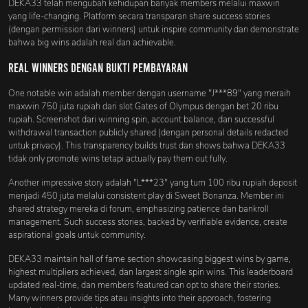
DEKA33 telah mengubah kehidupan banyak members melalui maxwin
yang life-changing. Platform secara transparan share success stories
(dengan permission dari winners) untuk inspire community dan demonstrate
bahwa big wins adalah real dan achievable.
Real Winners dengan Bukti Pembayaran
One notable win adalah member dengan username "J***89" yang meraih
maxwin 750 juta rupiah dari slot Gates of Olympus dengan bet 20 ribu
rupiah. Screenshot dari winning spin, account balance, dan successful
withdrawal transaction publicly shared (dengan personal details redacted
untuk privacy). This transparency builds trust dan shows bahwa DEKA33
tidak only promote wins tetapi actually pay them out fully.
Another impressive story adalah "L***23" yang turn 100 ribu rupiah deposit
menjadi 450 juta melalui consistent play di Sweet Bonanza. Member ini
shared strategy mereka di forum, emphasizing patience dan bankroll
management. Such success stories, backed by verifiable evidence, create
aspirational goals untuk community.
DEKA33 maintain hall of fame section showcasing biggest wins by game,
highest multipliers achieved, dan largest single spin wins. This leaderboard
updated real-time, dan members featured can opt to share their stories.
Many winners provide tips atau insights into their approach, fostering