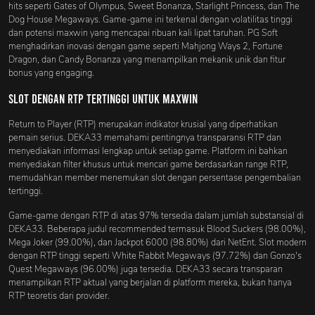
hits seperti Gates of Olympus, Sweet Bonanza, Starlight Princess, dan The
Dog House Megaways. Game-game ini terkenal dengan volatilitas tinggi
dan potensi maxwin yang mencapai ribuan kali lipat taruhan. PG Soft
menghadirkan inovasi dengan game seperti Mahjong Ways 2, Fortune
Dragon, dan Candy Bonanza yang menampilkan mekanik unik dan fitur
bonus yang engaging.
Slot dengan RTP Tertinggi untuk Maxwin
Return to Player (RTP) merupakan indikator krusial yang diperhatikan
pemain serius. DEKA33 memahami pentingnya transparansi RTP dan
menyediakan informasi lengkap untuk setiap game. Platform ini bahkan
menyediakan filter khusus untuk mencari game berdasarkan range RTP,
memudahkan member menemukan slot dengan persentase pengembalian
tertinggi.
Game-game dengan RTP di atas 97% tersedia dalam jumlah substansial di
DEKA33. Beberapa judul recommended termasuk Blood Suckers (98.00%),
Mega Joker (99.00%), dan Jackpot 6000 (98.80%) dari NetEnt. Slot modern
dengan RTP tinggi seperti White Rabbit Megaways (97.72%) dan Gonzo's
Quest Megaways (96.00%) juga tersedia. DEKA33 secara transparan
menampilkan RTP aktual yang berjalan di platform mereka, bukan hanya
RTP teoretis dari provider.