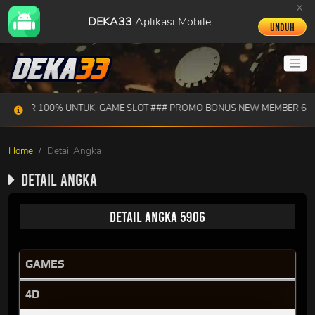
x
DEKA33
Aplikasi Mobile
Unduh
BER 100% UNTUK GAME SLOT ### PROMO BONUS NEW MEMBER 60 % U
Home
Detail Angka
Detail Angka
Detail Angka 5906
GAMES
4D