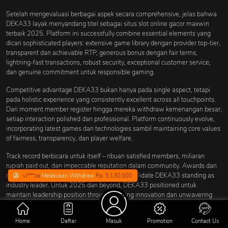
Setelah mengevaluasi berbagai aspek secara comprehensive, jelas bahwa
DEKA33 layak menyandang titel sebagai situs slot online gacor maxwin
terbaik 2025. Platform ini successfully combine essential elements yang
dicari sophisticated players: extensive game library dengan provider top-tier,
transparent dan achievable RTP, generous bonus dengan fair terms,
lightning-fast transactions, robust security, exceptional customer service,
dan genuine commitment untuk responsible gaming.
Competitive advantage DEKA33 bukan hanya pada single aspect, tetapi
pada holistic experience yang consistently excellent across all touchpoints.
Dari moment member register hingga mereka withdraw kemenangan besar,
setiap interaction polished dan professional. Platform continuously evolve,
incorporating latest games dan technologies sambil maintaining core values
of fairness, transparency, dan player welfare.
Track record berbicara untuk itself – ribuan satisfied members, miliaran
rupiah paid out, dan impeccable reputation dalam community. Awards dan
recognition dari industry publications further validate DEKA33 standing as
industry leader. Untuk 2025 dan beyond, DEKA33 positioned untuk
maintain leadership position through ongoing innovation dan unwavering
commitment untuk delivering superior gaming experience.
Home
Daftar
Masuk
Promotion
Contact Us
Bagi pemain yang serious tentang slot gaming dan maximizing chances