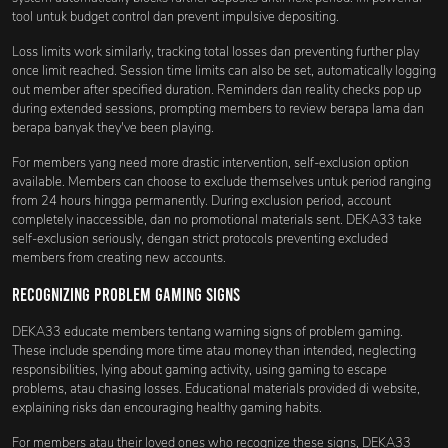
tool untuk budget control dan prevent impulsive depositing.
Loss limits work similarly, tracking total losses dan preventing further play
once limit reached. Session time limits can also be set, automatically logging
out member after specified duration. Reminders dan reality checks pop up
during extended sessions, prompting members to review berapa lama dan
berapa banyak they've been playing.
For members yang need more drastic intervention, self-exclusion option
available. Members can choose to exclude themselves untuk period ranging
from 24 hours hingga permanently. During exclusion period, account
completely inaccessible, dan no promotional materials sent. DEKA33 take
self-exclusion seriously, dengan strict protocols preventing excluded
members from creating new accounts.
Recognizing Problem Gaming Signs
DEKA33 educate members tentang warning signs of problem gaming.
These include spending more time atau money than intended, neglecting
responsibilities, lying about gaming activity, using gaming to escape
problems, atau chasing losses. Educational materials provided di website,
explaining risks dan encouraging healthy gaming habits.
For members atau their loved ones who recognize these signs, DEKA33