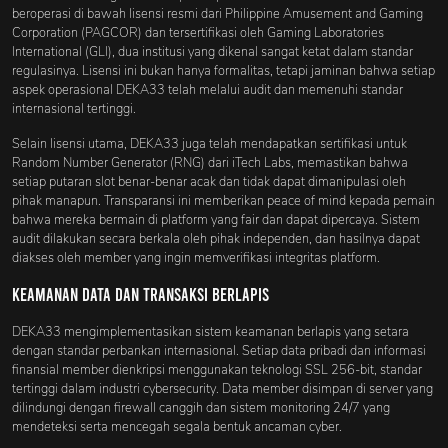
beroperasi di bawah lisensi resmi dari Philippine Amusement and Gaming
Corporation (PAGCOR) dan tersertifikasi oleh Gaming Laboratories
International (GLI), dua institusi yang dikenal sangat ketat dalam standar
regulasinya. Lisensi ini bukan hanya formalitas, tetapi jaminan bahwa setiap
aspek operasional DEKA33 telah melalui audit dan memenuhi standar
internasional tertinggi.
Selain lisensi utama, DEKA33 juga telah mendapatkan sertifikasi untuk
Random Number Generator (RNG) dari iTech Labs, memastikan bahwa
setiap putaran slot benar-benar acak dan tidak dapat dimanipulasi oleh
pihak manapun. Transparansi ini memberikan peace of mind kepada pemain
bahwa mereka bermain di platform yang fair dan dapat dipercaya. Sistem
audit dilakukan secara berkala oleh pihak independen, dan hasilnya dapat
diakses oleh member yang ingin memverifikasi integritas platform.
Keamanan Data dan Transaksi Berlapis
DEKA33 mengimplementasikan sistem keamanan berlapis yang setara
dengan standar perbankan internasional. Setiap data pribadi dan informasi
finansial member dienkripsi menggunakan teknologi SSL 256-bit, standar
tertinggi dalam industri cybersecurity. Data member disimpan di server yang
dilindungi dengan firewall canggih dan sistem monitoring 24/7 yang
mendeteksi serta mencegah segala bentuk ancaman cyber.