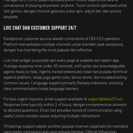
management. Some players actually prefer mobile experience karena
convenience of playing anywhere, anytime. Touch controls optimized untuk
slot games, dengan intuitive gestures untuk spin, adjust bet, dan access
paytable.
Live Chat dan Customer Support 24/7
Exceptional customer service adalah cornerstone of DEKA33 operation.
Platform menyediakan multiple channels untuk member seek assistance,
dengan live chat being the most popular dan effective.
Live chat widget accessible dari every page di website dan dalam app.
Average response time under 30 seconds, with polite dan knowledgeable
agents ready to help. Agents trained extensively tidak hanya pada technical
aspects platform, tetapi juga game rules, bonus terms, dan troubleshooting
common issues. Language support primarily Bahasa Indonesia, ensuring
clear communication tanpa language barriers.
For less urgent inquiries, email support available di
support@deka33.net
.
Response time typically within 2-4 hours, dengan comprehensive answers
to detailed questions. Email trail provides record of communication yang
useful untuk complex issues requiring multiple interactions.
WhatsApp support adalah another popular channel, especially for members
yang prefer messaging app yang already familiar. Official WhatsApp