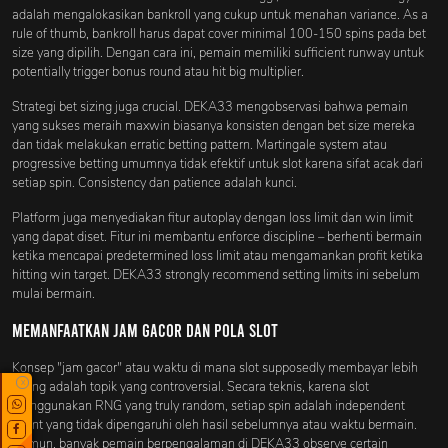
adalah mengalokasikan bankroll yang cukup untuk menahan variance. As a
rule of thumb, bankroll harus dapat cover minimal 100-150 spins pada bet
size yang dipilih. Dengan cara ini, pemain memiliki sufficient runway untuk
potentially trigger bonus round atau hit big multiplier.
Strategi bet sizing juga crucial. DEKA33 mengobservasi bahwa pemain
yang sukses meraih maxwin biasanya konsisten dengan bet size mereka
dan tidak melakukan erratic betting pattern. Martingale system atau
progressive betting umumnya tidak efektif untuk slot karena sifat acak dari
setiap spin. Consistency dan patience adalah kunci.
Platform juga menyediakan fitur autoplay dengan loss limit dan win limit
yang dapat diset. Fitur ini membantu enforce discipline – berhenti bermain
ketika mencapai predetermined loss limit atau mengamankan profit ketika
hitting win target. DEKA33 strongly recommend setting limits ini sebelum
mulai bermain.
Memanfaatkan Jam Gacor dan Pola Slot
Konsep "jam gacor" atau waktu di mana slot supposedly membayar lebih
x
sering adalah topik yang controversial. Secara teknis, karena slot
menggunakan RNG yang truly random, setiap spin adalah independent
event yang tidak dipengaruhi oleh hasil sebelumnya atau waktu bermain.
Namun, banyak pemain berpengalaman di DEKA33 observe certain