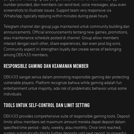
number provided, dan members can send text, voice messages, atau even
screenshots to illustrate issues. Support team very responsive via
WhatsApp, typically replying within minutes during peak hours.
Telegram channel dan group juga maintained untuk community building dan
announcements. Official announcements tentang new games, promotions,
atau maintenance schedule posted di channel. Group allow members
interact dengan each other, share experiences, dan even post big wins.
Community aspect ini strengthen loyalty dan create sense of belonging
among DEKA33 members.
Responsible Gaming dan Keamanan Member
DEKA33 sangat serius dalam promoting responsible gaming dan protecting
vulnerable players. Platform recognize bahwa while gaming adalah fun
entertainment untuk majority, ada risk of problematic behavior untuk some
individuals.
Tools untuk Self-Control dan Limit Setting
DEKA33 provides comprehensive suite of responsible gaming tools. Deposit
limits allow members set maximum amount mereka dapat deposit dalam
specified time period – daily, weekly, atau monthly. Once limit reached,
system automatically blocks further deposits until next period. Ini powerful