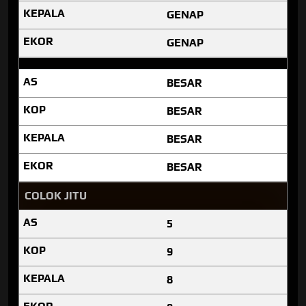
GENAP
GENAP
BESAR
BESAR
BESAR
BESAR
COLOK JITU
5
9
8