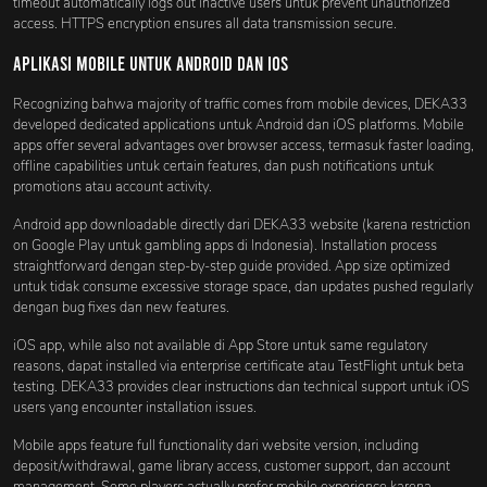
timeout automatically logs out inactive users untuk prevent unauthorized
access. HTTPS encryption ensures all data transmission secure.
Aplikasi Mobile untuk Android dan iOS
Recognizing bahwa majority of traffic comes from mobile devices, DEKA33
developed dedicated applications untuk Android dan iOS platforms. Mobile
apps offer several advantages over browser access, termasuk faster loading,
offline capabilities untuk certain features, dan push notifications untuk
promotions atau account activity.
Android app downloadable directly dari DEKA33 website (karena restriction
on Google Play untuk gambling apps di Indonesia). Installation process
straightforward dengan step-by-step guide provided. App size optimized
untuk tidak consume excessive storage space, dan updates pushed regularly
dengan bug fixes dan new features.
iOS app, while also not available di App Store untuk same regulatory
reasons, dapat installed via enterprise certificate atau TestFlight untuk beta
testing. DEKA33 provides clear instructions dan technical support untuk iOS
users yang encounter installation issues.
Mobile apps feature full functionality dari website version, including
deposit/withdrawal, game library access, customer support, dan account