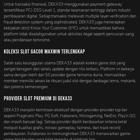
Untuk transaksi finansial, DEKA33 menggunakan payment gateway
tersertifikasi PCI-DSS Level 1, standar keamanan tertinggi dalam industri
pembayaran digital. Setiap transaksi melewati multiple layer verification dan
fraud detection system yang sophisticated. DEKA33 juga menerapkan
kebijakan strict Know Your Customer (KYC) untuk memastikan bahwa
platform tidak disalahgunakan untuk aktivitas ilegal seperti pencucian uang
atau pendanaan terorisme.
Koleksi Slot Gacor Maxwin Terlengkap
Salah satu keunggulan utama DEKA33 adalah koleksi game slot yang
sangat beragam dan selalu update dengan rilis terbaru. Platform ini bekerja
sama dengan lebih dari 50 provider game ternama dunia, memastikan
member memiliki akses ke ribuan judul slot dengan berbagai tema, mekanik,
dan potensi kemenangan.
Provider Slot Premium di DEKA33
DEKA33 menjalin kemitraan eksklusif dengan provider-provider top tier
seperti Pragmatic Play, PG Soft, Habanero, Microgaming, NetEnt, Play'n GO,
dan masih banyak lagi. Setiap provider dipilih berdasarkan kriteria ketat
meliputi kualitas grafis, inovasi gameplay, fairness, dan track record
pembayaran. Kolaborasi ini memungkinkan DEKA33 menawarkan game-
game blockbuster yang tidak tersedia di platform lain.