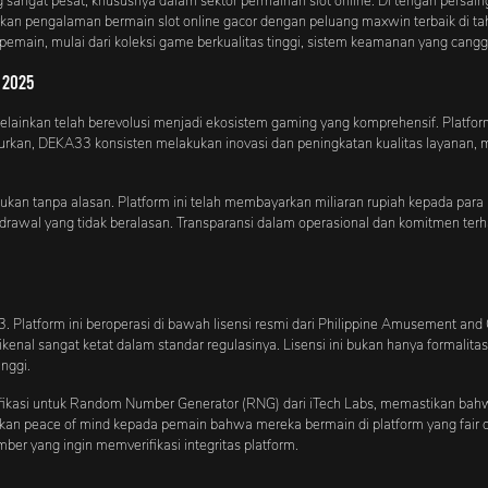
g sangat pesat, khususnya dalam sektor permainan slot online. Di tengah persa
rkan pengalaman bermain slot online gacor dengan peluang maxwin terbaik di ta
emain, mulai dari koleksi game berkualitas tinggi, sistem keamanan yang cangg
 2025
 melainkan telah berevolusi menjadi ekosistem gaming yang komprehensif. Platf
an, DEKA33 konsisten melakukan inovasi dan peningkatan kualitas layanan, men
bukan tanpa alasan. Platform ini telah membayarkan miliaran rupiah kepada pa
awal yang tidak beralasan. Transparansi dalam operasional dan komitmen terha
Platform ini beroperasi di bawah lisensi resmi dari Philippine Amusement and 
 dikenal sangat ketat dalam standar regulasinya. Lisensi ini bukan hanya formal
inggi.
ifikasi untuk Random Number Generator (RNG) dari iTech Labs, memastikan bahwa
kan peace of mind kepada pemain bahwa mereka bermain di platform yang fair da
ber yang ingin memverifikasi integritas platform.