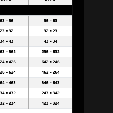
63 = 36
36 = 63
23 = 32
32 = 23
34 = 43
43 = 34
63 = 362
236 = 632
24 = 426
642 = 246
26 = 624
462 = 264
64 = 463
346 = 643
34 = 432
243 = 342
32 = 234
423 = 324