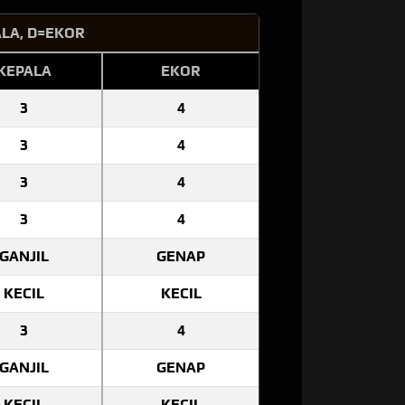
ALA, D=EKOR
KEPALA
EKOR
3
4
3
4
3
4
3
4
GANJIL
GENAP
KECIL
KECIL
3
4
GANJIL
GENAP
KECIL
KECIL