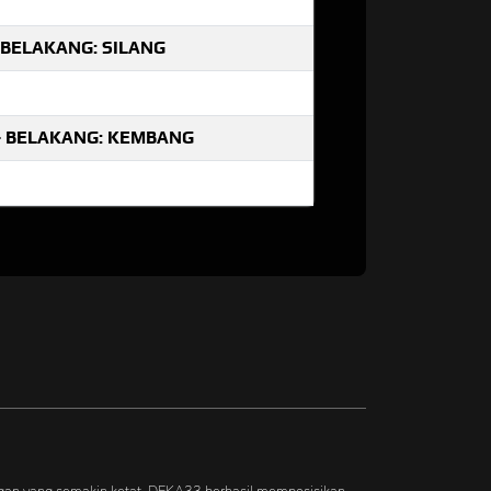
 BELAKANG: SILANG
- BELAKANG: KEMBANG