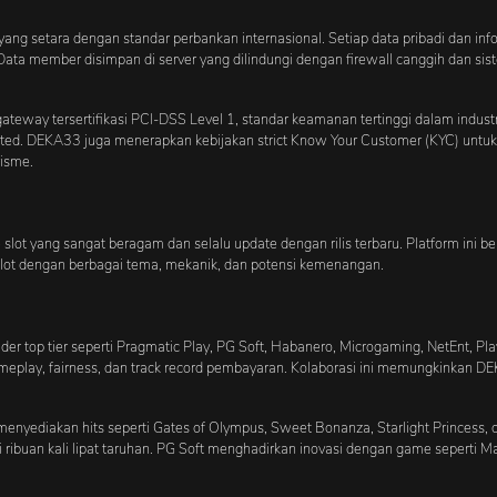
 setara dengan standar perbankan internasional. Setiap data pribadi dan info
y. Data member disimpan di server yang dilindungi dengan firewall canggih dan 
eway tersertifikasi PCI-DSS Level 1, standar keamanan tertinggi dalam industri
ticated. DEKA33 juga menerapkan kebijakan strict Know Your Customer (KYC) unt
risme.
ot yang sangat beragam dan selalu update dengan rilis terbaru. Platform ini b
slot dengan berbagai tema, mekanik, dan potensi kemenangan.
r top tier seperti Pragmatic Play, PG Soft, Habanero, Microgaming, NetEnt, Play
asi gameplay, fairness, dan track record pembayaran. Kolaborasi ini memungkink
r, menyediakan hits seperti Gates of Olympus, Sweet Bonanza, Starlight Prince
i ribuan kali lipat taruhan. PG Soft menghadirkan inovasi dengan game sepert