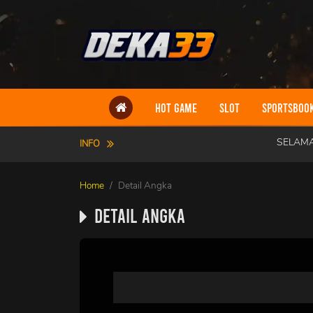
HOT GAME
SLOT
SPORTSBOO
SELAMAT D
INFO
Home
Detail Angka
Detail Angka