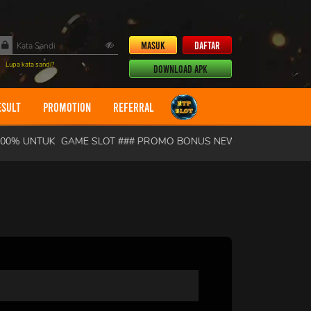
Masuk
Daftar
Kata Sandi
Lupa kata sandi?
Download APK
ESULT
PROMOTION
REFERRAL
% UNTUK GAME SLOT ### PROMO BONUS NEW MEMBER 60 % UN