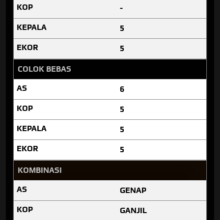
-
5
5
COLOK BEBAS
6
5
5
5
KOMBINASI
GENAP
GANJIL