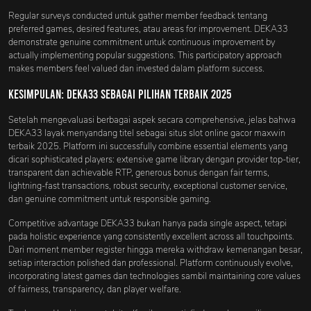
Regular surveys conducted untuk gather member feedback tentang
preferred games, desired features, atau areas for improvement. DEKA33
demonstrate genuine commitment untuk continuous improvement by
actually implementing popular suggestions. This participatory approach
makes members feel valued dan invested dalam platform success.
Kesimpulan: DEKA33 sebagai Pilihan Terbaik 2025
Setelah mengevaluasi berbagai aspek secara comprehensive, jelas bahwa
DEKA33 layak menyandang titel sebagai situs slot online gacor maxwin
terbaik 2025. Platform ini successfully combine essential elements yang
dicari sophisticated players: extensive game library dengan provider top-tier,
transparent dan achievable RTP, generous bonus dengan fair terms,
lightning-fast transactions, robust security, exceptional customer service,
dan genuine commitment untuk responsible gaming.
Competitive advantage DEKA33 bukan hanya pada single aspect, tetapi
pada holistic experience yang consistently excellent across all touchpoints.
Dari moment member register hingga mereka withdraw kemenangan besar,
setiap interaction polished dan professional. Platform continuously evolve,
incorporating latest games dan technologies sambil maintaining core values
of fairness, transparency, dan player welfare.