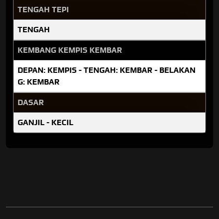
TENGAH TEPI
TENGAH
KEMBANG KEMPIS KEMBAR
DEPAN: KEMPIS - TENGAH: KEMBAR - BELAKAN
G: KEMBAR
DASAR
GANJIL - KECIL