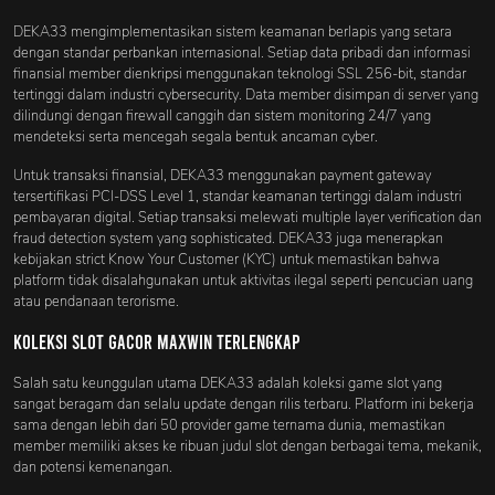
DEKA33 mengimplementasikan sistem keamanan berlapis yang setara
dengan standar perbankan internasional. Setiap data pribadi dan informasi
finansial member dienkripsi menggunakan teknologi SSL 256-bit, standar
tertinggi dalam industri cybersecurity. Data member disimpan di server yang
dilindungi dengan firewall canggih dan sistem monitoring 24/7 yang
mendeteksi serta mencegah segala bentuk ancaman cyber.
Untuk transaksi finansial, DEKA33 menggunakan payment gateway
tersertifikasi PCI-DSS Level 1, standar keamanan tertinggi dalam industri
pembayaran digital. Setiap transaksi melewati multiple layer verification dan
fraud detection system yang sophisticated. DEKA33 juga menerapkan
kebijakan strict Know Your Customer (KYC) untuk memastikan bahwa
platform tidak disalahgunakan untuk aktivitas ilegal seperti pencucian uang
atau pendanaan terorisme.
Koleksi Slot Gacor Maxwin Terlengkap
Salah satu keunggulan utama DEKA33 adalah koleksi game slot yang
sangat beragam dan selalu update dengan rilis terbaru. Platform ini bekerja
sama dengan lebih dari 50 provider game ternama dunia, memastikan
member memiliki akses ke ribuan judul slot dengan berbagai tema, mekanik,
dan potensi kemenangan.