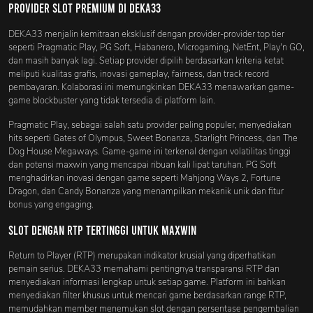
Provider Slot Premium di DEKA33
DEKA33 menjalin kemitraan eksklusif dengan provider-provider top tier
seperti Pragmatic Play, PG Soft, Habanero, Microgaming, NetEnt, Play'n GO,
dan masih banyak lagi. Setiap provider dipilih berdasarkan kriteria ketat
meliputi kualitas grafis, inovasi gameplay, fairness, dan track record
pembayaran. Kolaborasi ini memungkinkan DEKA33 menawarkan game-
game blockbuster yang tidak tersedia di platform lain.
Pragmatic Play, sebagai salah satu provider paling populer, menyediakan
hits seperti Gates of Olympus, Sweet Bonanza, Starlight Princess, dan The
Dog House Megaways. Game-game ini terkenal dengan volatilitas tinggi
dan potensi maxwin yang mencapai ribuan kali lipat taruhan. PG Soft
menghadirkan inovasi dengan game seperti Mahjong Ways 2, Fortune
Dragon, dan Candy Bonanza yang menampilkan mekanik unik dan fitur
bonus yang engaging.
Slot dengan RTP Tertinggi untuk Maxwin
Return to Player (RTP) merupakan indikator krusial yang diperhatikan
pemain serius. DEKA33 memahami pentingnya transparansi RTP dan
menyediakan informasi lengkap untuk setiap game. Platform ini bahkan
menyediakan filter khusus untuk mencari game berdasarkan range RTP,
memudahkan member menemukan slot dengan persentase pengembalian