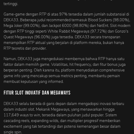
tertinggi.
Game-game dengan RTP di atas 97% tersedia dalam jumlah substansial di
DEKA33. Beberapa judul recommended termasuk Blood Suckers (98.00%),
Mega Joker (99.00%), dan Jackpot 6000 (98.80%) dari NetEnt. Slot modern
dengan RTP tinggi seperti White Rabbit Megaways (97.72%) dan Gonzo's
Quest Megaways (96.00%) juga tersedia. DEKA33 secara transparan
menampilkan RTP aktual yang berjalan di platform mereka, bukan hanya
RTP teoretis dari provider.
Namun, DEKA33 juga mengedukasi membernya bahwa RTP hanya satu
faktor dalam memilih game. Volatilitas, hit frequency, dan fitur bonus juga
berperan penting. Oleh karena itu, platform menyediakan comprehensive
game info yang mencakup semua metrics penting, membantu pemain
membuat keputusan yang informed.
Fitur Slot Inovatif dan Megaways
DEKA33 selalu berada di garis depan dalam mengadopsi inovasi terbaru
dalam industri slot. Mekanik Megaways, yang menawarkan hingga
117,649 ways to win, tersedia dalam puluhan judul populer. Sistem
cascading reels, expanding wilds, dan multiplier progresif memberikan
excitement yang tak tertandingi dan potensi kemenangan besar dalam
single spin.