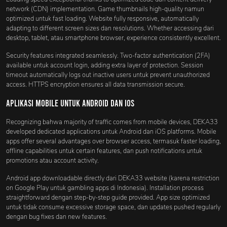
network (CDN) implementation. Game thumbnails high-quality namun
optimized untuk fast loading. Website fully responsive, automatically
adapting to different screen sizes dan resolutions. Whether accessing dari
desktop, tablet, atau smartphone browser, experience consistently excellent.
Security features integrated seamlessly. Two-factor authentication (2FA)
available untuk account login, adding extra layer of protection. Session
timeout automatically logs out inactive users untuk prevent unauthorized
access. HTTPS encryption ensures all data transmission secure.
Aplikasi Mobile untuk Android dan iOS
Recognizing bahwa majority of traffic comes from mobile devices, DEKA33
developed dedicated applications untuk Android dan iOS platforms. Mobile
apps offer several advantages over browser access, termasuk faster loading,
offline capabilities untuk certain features, dan push notifications untuk
promotions atau account activity.
Android app downloadable directly dari DEKA33 website (karena restriction
on Google Play untuk gambling apps di Indonesia). Installation process
straightforward dengan step-by-step guide provided. App size optimized
untuk tidak consume excessive storage space, dan updates pushed regularly
dengan bug fixes dan new features.