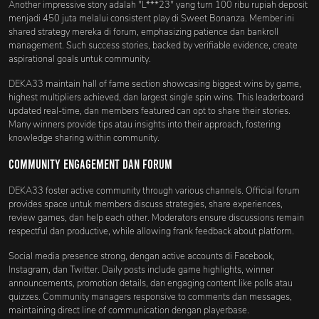
Another impressive story adalah "L***23" yang turn 100 ribu rupiah deposit
menjadi 450 juta melalui consistent play di Sweet Bonanza. Member ini
shared strategy mereka di forum, emphasizing patience dan bankroll
management. Such success stories, backed by verifiable evidence, create
aspirational goals untuk community.
DEKA33 maintain hall of fame section showcasing biggest wins by game,
highest multipliers achieved, dan largest single spin wins. This leaderboard
updated real-time, dan members featured can opt to share their stories.
Many winners provide tips atau insights into their approach, fostering
knowledge sharing within community.
Community Engagement dan Forum
DEKA33 foster active community through various channels. Official forum
provides space untuk members discuss strategies, share experiences,
review games, dan help each other. Moderators ensure discussions remain
respectful dan productive, while allowing frank feedback about platform.
Social media presence strong, dengan active accounts di Facebook,
Instagram, dan Twitter. Daily posts include game highlights, winner
announcements, promotion details, dan engaging content like polls atau
quizzes. Community managers responsive to comments dan messages,
maintaining direct line of communication dengan playerbase.