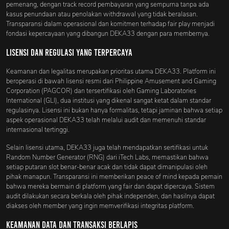
pemenang, dengan track record pembayaran yang sempurna tanpa ada
kasus penundaan atau penolakan withdrawal yang tidak beralasan.
Transparansi dalam operasional dan komitmen terhadap fair play menjadi
fondasi kepercayaan yang dibangun DEKA33 dengan para membernya.
Lisensi dan Regulasi yang Terpercaya
Keamanan dan legalitas merupakan prioritas utama DEKA33. Platform ini
beroperasi di bawah lisensi resmi dari Philippine Amusement and Gaming
Corporation (PAGCOR) dan tersertifikasi oleh Gaming Laboratories
International (GLI), dua institusi yang dikenal sangat ketat dalam standar
regulasinya. Lisensi ini bukan hanya formalitas, tetapi jaminan bahwa setiap
aspek operasional DEKA33 telah melalui audit dan memenuhi standar
internasional tertinggi.
Selain lisensi utama, DEKA33 juga telah mendapatkan sertifikasi untuk
Random Number Generator (RNG) dari iTech Labs, memastikan bahwa
setiap putaran slot benar-benar acak dan tidak dapat dimanipulasi oleh
pihak manapun. Transparansi ini memberikan peace of mind kepada pemain
bahwa mereka bermain di platform yang fair dan dapat dipercaya. Sistem
audit dilakukan secara berkala oleh pihak independen, dan hasilnya dapat
diakses oleh member yang ingin memverifikasi integritas platform.
Keamanan Data dan Transaksi Berlapis