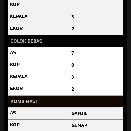
-
3
2
COLOK BEBAS
7
0
3
2
KOMBINASI
GANJIL
GENAP