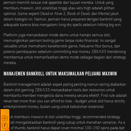
pemain memilih sesuai risk appetite dan tujuan mereka. Untuk yang
memburu maxwin, slot volatilitas tinggi atau very high adalah pilihan
optimal. Game seperti Dead or Alive 2, Book of Dead, dan Mental jatuh
dalam kategori ini. Namun, pemain harus prepared dengan bankroll yang
adequate karena bisa mengalami long dry spells sebelum hitting big win.
Platform juga menyediakan mode demo untuk hampir semua slot,
memungkinkan pemain testing game tanpa risiko finansial. Ini sangat
valuable untuk memahami karakteristik game, frekuensi fitur bonus, dan
potensi pembayaran sebelum committing real money. DEKA33 mendorong
membernya untuk memanfaatkan demo mode sebagai bagian dari strategy
mereka.
Manajemen Bankroll untuk Maksimalkan Peluang Maxwin
Bankroll management adalah aspek paling penting namun sering diabaikan
dalam slot gaming. DEKA33 menyediakan tools dan resources untuk
membantu member mengelola dana mereka secara efektif. First rule adalah
never bet more than you can afford to lose – budget untuk slot harus strictly
entertainment money, bukan uang untuk kebutuhan essensial.
x
Untuk memburu maxwin di slot volatilitas tinggi, recommended strategy
adalah mengalokasikan bankroll yang cukup untuk menahan variance. As a
rule of thumb, bankroll harus dapat cover minimal 100-150 spins pada bet