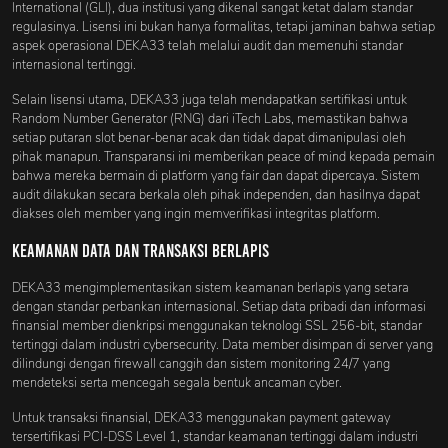
International (GLI), dua institusi yang dikenal sangat ketat dalam standar
regulasinya. Lisensi ini bukan hanya formalitas, tetapi jaminan bahwa setiap
aspek operasional DEKA33 telah melalui audit dan memenuhi standar
internasional tertinggi.
Selain lisensi utama, DEKA33 juga telah mendapatkan sertifikasi untuk
Random Number Generator (RNG) dari iTech Labs, memastikan bahwa
setiap putaran slot benar-benar acak dan tidak dapat dimanipulasi oleh
pihak manapun. Transparansi ini memberikan peace of mind kepada pemain
bahwa mereka bermain di platform yang fair dan dapat dipercaya. Sistem
audit dilakukan secara berkala oleh pihak independen, dan hasilnya dapat
diakses oleh member yang ingin memverifikasi integritas platform.
Keamanan Data dan Transaksi Berlapis
DEKA33 mengimplementasikan sistem keamanan berlapis yang setara
dengan standar perbankan internasional. Setiap data pribadi dan informasi
finansial member dienkripsi menggunakan teknologi SSL 256-bit, standar
tertinggi dalam industri cybersecurity. Data member disimpan di server yang
dilindungi dengan firewall canggih dan sistem monitoring 24/7 yang
mendeteksi serta mencegah segala bentuk ancaman cyber.
Untuk transaksi finansial, DEKA33 menggunakan payment gateway
tersertifikasi PCI-DSS Level 1, standar keamanan tertinggi dalam industri