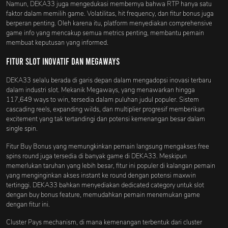
Namun, DEKA33 juga mengedukasi membernya bahwa RTP hanya satu
faktor dalam memilih game. Volatilitas, hit frequency, dan fitur bonus juga
berperan penting. Oleh karena itu, platform menyediakan comprehensive
game info yang mencakup semua metrics penting, membantu pemain
membuat keputusan yang informed.
Fitur Slot Inovatif dan Megaways
DEKA33 selalu berada di garis depan dalam mengadopsi inovasi terbaru
dalam industri slot. Mekanik Megaways, yang menawarkan hingga
117,649 ways to win, tersedia dalam puluhan judul populer. Sistem
cascading reels, expanding wilds, dan multiplier progresif memberikan
excitement yang tak tertandingi dan potensi kemenangan besar dalam
single spin.
Fitur Buy Bonus yang memungkinkan pemain langsung mengakses free
spins round juga tersedia di banyak game di DEKA33. Meskipun
memerlukan taruhan yang lebih besar, fitur ini populer di kalangan pemain
yang menginginkan akses instant ke round dengan potensi maxwin
tertinggi. DEKA33 bahkan menyediakan dedicated category untuk slot
dengan buy bonus feature, memudahkan pemain menemukan game
dengan fitur ini.
Cluster Pays mechanism, di mana kemenangan terbentuk dari cluster