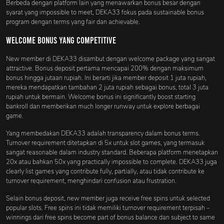
Berbeda dengan platform lain yang menawarkan bonus besar dengan
syarat yang impossible to meet, DEKA33 fokus pada sustainable bonus
program dengan terms yang fair dan achievable.
Welcome Bonus yang Competitive
New member di DEKA33 disambut dengan welcome package yang sangat
attractive. Bonus deposit pertama mencapai 200% dengan maksimum
bonus hingga jutaan rupiah. Ini berarti jika member deposit 1 juta rupiah,
mereka mendapatkan tambahan 2 juta rupiah sebagai bonus, total 3 juta
rupiah untuk bermain. Welcome bonus ini significantly boost starting
bankroll dan memberikan much longer runway untuk explore berbagai
game.
Yang membedakan DEKA33 adalah transparency dalam bonus terms.
Turnover requirement ditetapkan di 5x untuk slot games, yang termasuk
sangat reasonable dalam industry standard. Beberapa platform menetapkan
20x atau bahkan 50x yang practically impossible to complete. DEKA33 juga
clearly list games yang contribute fully, partially, atau tidak contribute ke
turnover requirement, menghindari confusion atau frustration.
Selain bonus deposit, new member juga receive free spins untuk selected
popular slots. Free spins ini tidak memiliki turnover requirement terpisah –
winnings dari free spins become part of bonus balance dan subject to same