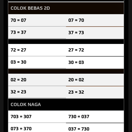
COLOK BEBAS 2D
70 = 07
07 = 70
73 = 37
37 = 73
72 = 27
27 = 72
03 = 30
30 = 03
02 = 20
20 = 02
32 = 23
23 = 32
COLOK NAGA
703 = 307
730 = 037
073 = 370
037 = 730