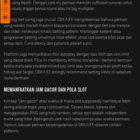
size yang dipilih. Dengan cara ini, pemain memiliki sufficient runway untuk
potentially trigger bonus round atau hit big multiplier.
Strategi bet sizing juga crucial. DEKA33 mengobservasi bahwa pemain
yang sukses meraih maxwin biasanya konsisten dengan bet size mereka
dan tidak melakukan erratic betting pattern. Martingale system atau
progressive betting umumnya tidak efektif untuk slot karena sifat acak dari
setiap spin. Consistency dan patience adalah kunci.
Platform juga menyediakan fitur autoplay dengan loss limit dan win limit
yang dapat diset. Fitur ini membantu enforce discipline – berhenti bermain
ketika mencapai predetermined loss limit atau mengamankan profit ketika
hitting win target. DEKA33 strongly recommend setting limits ini sebelum
mulai bermain.
Memanfaatkan Jam Gacor dan Pola Slot
Konsep "jam gacor" atau waktu di mana slot supposedly membayar lebih
sering adalah topik yang controversial. Secara teknis, karena slot
menggunakan RNG yang truly random, setiap spin adalah independent
event yang tidak dipengaruhi oleh hasil sebelumnya atau waktu bermain.
Namun, banyak pemain berpengalaman di DEKA33 observe certain
patterns.