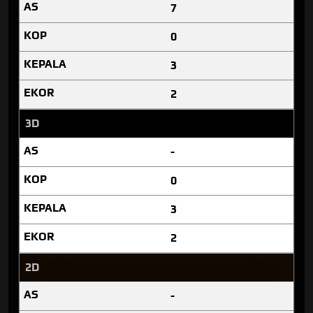
7
0
3
2
3D
-
0
3
2
2D
-