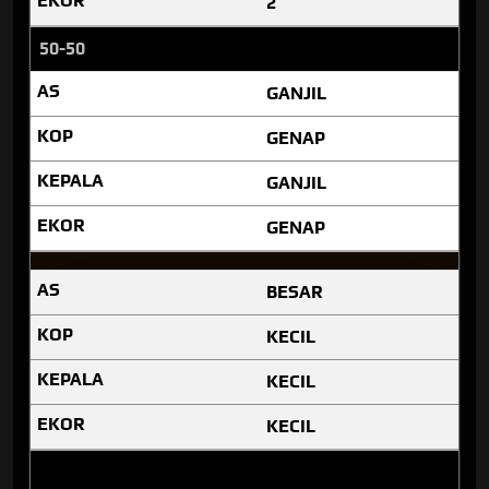
2
50-50
GANJIL
GENAP
GANJIL
GENAP
BESAR
KECIL
KECIL
KECIL