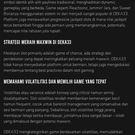
simbol identik alih-alih paylines tradisional, menghadirkan dynamic
gameplay yang berbeda. Game seperti Reactoonz, Jammin' Jars, dan Sweet
Bonanza menggunakan sistem ini dan menjadi sangat populer di DEKA33.
Platform juga menawarkan progressive jackpot slots di mana nilai jackpot
terus bertambah hingga ada pemain yang memenangkannya, potentially
mencapai nilai ratusan juta rupiah.
Strategi Meraih Maxwin di DEKA33
Meskipun slot primarily adalah game of chance, ada strategi dan
pendekatan yang dapat meningkatkan peluang meraih maxwin. DEKA33
tidak hanya menyediakan platform untuk bermain, tetapi juga mengedukasi
membernya tentang best practices dalam slot gaming.
Memahami Volatilitas dan Memilih Game yang Tepat
Volatilitas atau variance adalah konsep yang critical namun sering
disalahpahami. Slot volatilitas rendah memberikan kemenangan kecil
namun frequent, cocok untuk bankroll management yang conservative dan
sesi bermain yang panjang. Sebaliknya, slot volatilitas tinggi jarang
membayar tetapi ketika membayar, jumlahnya bisa sangat besar – inilah
yang dimaksud dengan potensi maxwin.
DEKA33 mengkategorikan game berdasarkan volatilitas, memudahkan