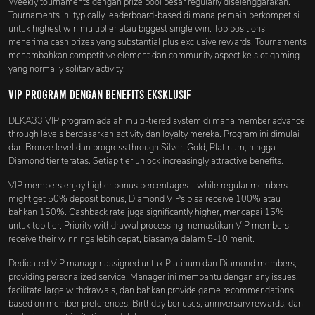
Weekly tournaments dengan prize pool besar regularly diselenggarakan.
Tournaments ini typically leaderboard-based di mana pemain berkompetisi
untuk highest win multiplier atau biggest single win. Top positions
menerima cash prizes yang substantial plus exclusive rewards. Tournaments
menambahkan competitive element dan community aspect ke slot gaming
yang normally solitary activity.
VIP Program dengan Benefits Eksklusif
DEKA33 VIP program adalah multi-tiered system di mana member advance
through levels berdasarkan activity dan loyalty mereka. Program ini dimulai
dari Bronze level dan progress through Silver, Gold, Platinum, hingga
Diamond tier teratas. Setiap tier unlock increasingly attractive benefits.
VIP members enjoy higher bonus percentages – while regular members
might get 50% deposit bonus, Diamond VIPs bisa receive 100% atau
bahkan 150%. Cashback rate juga significantly higher, mencapai 15%
untuk top tier. Priority withdrawal processing memastikan VIP members
receive their winnings lebih cepat, biasanya dalam 5-10 menit.
Dedicated VIP manager assigned untuk Platinum dan Diamond members,
providing personalized service. Manager ini membantu dengan any issues,
facilitate large withdrawals, dan bahkan provide game recommendations
based on member preferences. Birthday bonuses, anniversary rewards, dan