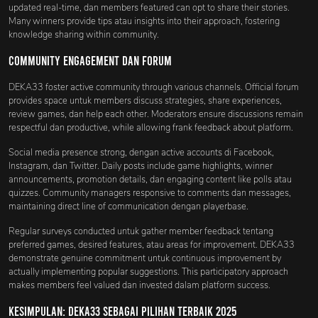
updated real-time, dan members featured can opt to share their stories.
Many winners provide tips atau insights into their approach, fostering
knowledge sharing within community.
Community Engagement dan Forum
DEKA33 foster active community through various channels. Official forum
provides space untuk members discuss strategies, share experiences,
review games, dan help each other. Moderators ensure discussions remain
respectful dan productive, while allowing frank feedback about platform.
Social media presence strong, dengan active accounts di Facebook,
Instagram, dan Twitter. Daily posts include game highlights, winner
announcements, promotion details, dan engaging content like polls atau
quizzes. Community managers responsive to comments dan messages,
maintaining direct line of communication dengan playerbase.
Regular surveys conducted untuk gather member feedback tentang
preferred games, desired features, atau areas for improvement. DEKA33
demonstrate genuine commitment untuk continuous improvement by
actually implementing popular suggestions. This participatory approach
makes members feel valued dan invested dalam platform success.
Kesimpulan: DEKA33 sebagai Pilihan Terbaik 2025