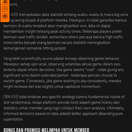
patterns.
DEKA33 menyediakan data statistik tentang waktu-waktu di mana big wins
paling sering terjadi di platform mereka. Meskipun ini tidak garantee bahwa
bermain di waktu tersebut akan menghasilkan win, data ini dapat
memberikan insight tentang peak activity times. Beberapa players prefer
bermain saat traffic rendah, sementara others percaya bahwa high traffic
times ketika banyak orang bermain secara statistik meningkatkan
kemungkinan someone hitting jackpot.
Yang lebih scientifically sound adalah konsep observing game behavior.
Meskipun setiap spin acak, observing volatilitas aktual game dalam sesi
tertentu dapat inform decisions. Jika game seems "cold" – tidak giving any
significant wins dalam extended period – beberapa pemain choose to
switch game. Conversely, jika game starting to pay consistently, mereka
might increase bet size slightly untuk capitalize momentum.
DEKA33 tidak endorse any specific strategy karena fundamental nature of
slot randomness, tetapi platform provide tools seperti game history dan
statistics untuk member yang ingin conduct their own analysis. Ultimately,
informed decisions based on data adalah better approach dibanding pure
superstition.
Bonus dan Promosi Melimpah untuk Member