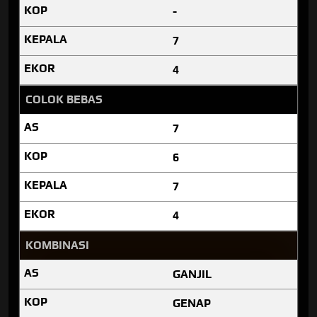
-
7
4
COLOK BEBAS
7
6
7
4
KOMBINASI
GANJIL
GENAP