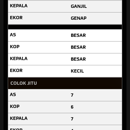
GANJIL
GENAP
BESAR
BESAR
BESAR
KECIL
COLOK JITU
7
6
7