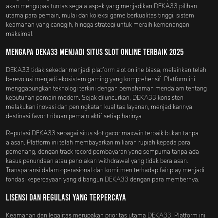
akan mengupas tuntas segala aspek yang menjadikan DEKA33 pilihan
utama para pemain, mulai dari koleksi game berkualitas tinggi, sistem
keamanan yang canggih, hingga strategi untuk meraih kemenangan
maksimal.
Mengapa DEKA33 Menjadi Situs Slot Online Terbaik 2025
DEKA33 tidak sekedar menjadi platform slot online biasa, melainkan telah
berevolusi menjadi ekosistem gaming yang komprehensif. Platform ini
menggabungkan teknologi terkini dengan pemahaman mendalam tentang
kebutuhan pemain modern. Sejak diluncurkan, DEKA33 konsisten
melakukan inovasi dan peningkatan kualitas layanan, menjadikannya
destinasi favorit ribuan pemain aktif setiap harinya.
Reputasi DEKA33 sebagai situs slot gacor maxwin terbaik bukan tanpa
alasan. Platform ini telah membayarkan miliaran rupiah kepada para
pemenang, dengan track record pembayaran yang sempurna tanpa ada
kasus penundaan atau penolakan withdrawal yang tidak beralasan.
Transparansi dalam operasional dan komitmen terhadap fair play menjadi
fondasi kepercayaan yang dibangun DEKA33 dengan para membernya.
Lisensi dan Regulasi yang Terpercaya
Keamanan dan legalitas merupakan prioritas utama DEKA33. Platform ini