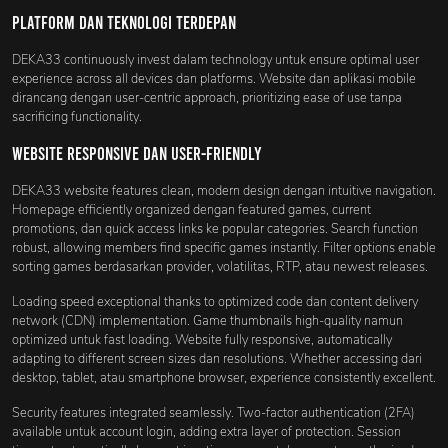
Platform dan Teknologi Terdepan
DEKA33 continuously invest dalam technology untuk ensure optimal user
experience across all devices dan platforms. Website dan aplikasi mobile
dirancang dengan user-centric approach, prioritizing ease of use tanpa
sacrificing functionality.
Website Responsive dan User-Friendly
DEKA33 website features clean, modern design dengan intuitive navigation.
Homepage efficiently organized dengan featured games, current
promotions, dan quick access links ke popular categories. Search function
robust, allowing members find specific games instantly. Filter options enable
sorting games berdasarkan provider, volatilitas, RTP, atau newest releases.
Loading speed exceptional thanks to optimized code dan content delivery
network (CDN) implementation. Game thumbnails high-quality namun
optimized untuk fast loading. Website fully responsive, automatically
adapting to different screen sizes dan resolutions. Whether accessing dari
desktop, tablet, atau smartphone browser, experience consistently excellent.
Security features integrated seamlessly. Two-factor authentication (2FA)
available untuk account login, adding extra layer of protection. Session