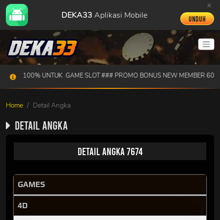
x
DEKA33
Aplikasi Mobile
Unduh
ER 100% UNTUK GAME SLOT ### PROMO BONUS NEW MEMBER 60 % UN
Home
Detail Angka
Detail Angka
Detail Angka 7674
GAMES
4D