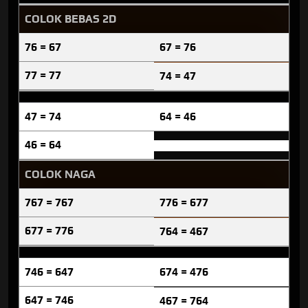
COLOK BEBAS 2D
76 = 67
67 = 76
77 = 77
74 = 47
47 = 74
64 = 46
46 = 64
COLOK NAGA
767 = 767
776 = 677
677 = 776
764 = 467
746 = 647
674 = 476
647 = 746
467 = 764