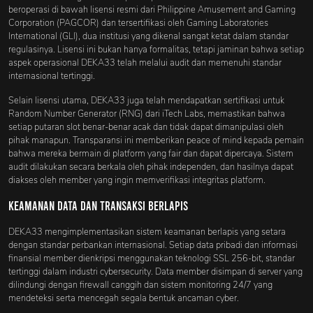
beroperasi di bawah lisensi resmi dari Philippine Amusement and Gaming
Corporation (PAGCOR) dan tersertifikasi oleh Gaming Laboratories
International (GLI), dua institusi yang dikenal sangat ketat dalam standar
regulasinya. Lisensi ini bukan hanya formalitas, tetapi jaminan bahwa setiap
aspek operasional DEKA33 telah melalui audit dan memenuhi standar
internasional tertinggi.
Selain lisensi utama, DEKA33 juga telah mendapatkan sertifikasi untuk
Random Number Generator (RNG) dari iTech Labs, memastikan bahwa
setiap putaran slot benar-benar acak dan tidak dapat dimanipulasi oleh
pihak manapun. Transparansi ini memberikan peace of mind kepada pemain
bahwa mereka bermain di platform yang fair dan dapat dipercaya. Sistem
audit dilakukan secara berkala oleh pihak independen, dan hasilnya dapat
diakses oleh member yang ingin memverifikasi integritas platform.
Keamanan Data dan Transaksi Berlapis
DEKA33 mengimplementasikan sistem keamanan berlapis yang setara
dengan standar perbankan internasional. Setiap data pribadi dan informasi
finansial member dienkripsi menggunakan teknologi SSL 256-bit, standar
tertinggi dalam industri cybersecurity. Data member disimpan di server yang
dilindungi dengan firewall canggih dan sistem monitoring 24/7 yang
mendeteksi serta mencegah segala bentuk ancaman cyber.