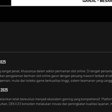
GANJIL - BESA
2025
g sangat pesat, khususnya dalam sektor permainan slot online. Di tengah persa
rkan pengalaman bermain slot online gacor dengan peluang maxwin terbaik di ta
emain, mulai dari koleksi game berkualitas tinggi, sistem keamanan yang cangg
 2025
 melainkan telah berevolusi menjadi ekosistem gaming yang komprehensif. Platf
an, DEKA33 konsisten melakukan inovasi dan peningkatan kualitas layanan, men