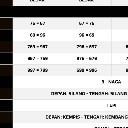
76 = 67
67 = 76
69 = 96
96 = 69
769 = 967
796 = 697
6
967 = 769
976 = 679
7
997 = 799
699 = 996
9
3 - NAGA
DEPAN: SILANG - TENGAH: SILAN
TEPI
DEPAN: KEMPIS - TENGAH: KEMBANG