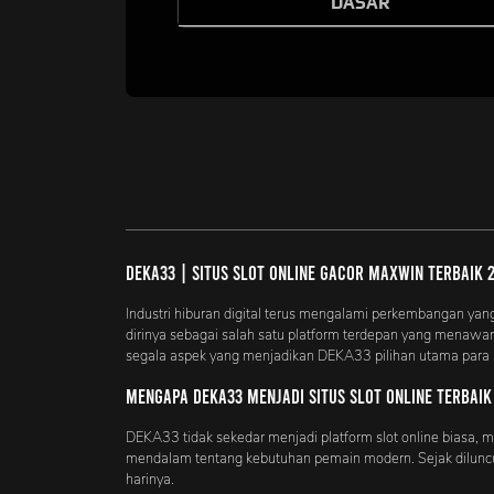
DASAR
DEKA33 | Situs Slot Online Gacor Maxwin Terbaik 
Industri hiburan digital terus mengalami perkembangan yan
dirinya sebagai salah satu platform terdepan yang menawa
segala aspek yang menjadikan DEKA33 pilihan utama para p
Mengapa DEKA33 Menjadi Situs Slot Online Terbaik
DEKA33 tidak sekedar menjadi platform slot online biasa,
mendalam tentang kebutuhan pemain modern. Sejak diluncurk
harinya.