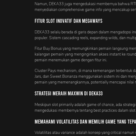
Namun, DEKA33 juga mengedukasi membernya bahwa RTP hanya 
menyediakan comprehensive game info yang mencakup sem
Fitur Slot Inovatif dan Megaways
DEKA33 selalu berada di garis depan dalam mengadopsi ino
populer. Sistem cascading reels, expanding wilds, dan mult
Fitur Buy Bonus yang memungkinkan pemain langsung mengaks
kalangan pemain yang menginginkan akses instant ke roun
pemain menemukan game dengan fitur ini.
Cluster Pays mechanism, di mana kemenangan terbentuk dari
Jars, dan Sweet Bonanza menggunakan sistem ini dan menjad
pemain yang memenangkannya, potentially mencapai nilai ra
Strategi Meraih Maxwin di DEKA33
Meskipun slot primarily adalah game of chance, ada strat
mengedukasi membernya tentang best practices dalam slot
Memahami Volatilitas dan Memilih Game yang Tepa
Volatilitas atau variance adalah konsep yang critical nam