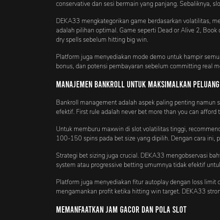
conservative dan sesi bermain yang panjang. Sebaliknya, sl
DEKA33 mengkategorikan game berdasarkan volatilitas, memu
adalah pilihan optimal. Game seperti Dead or Alive 2, Boo
dry spells sebelum hitting big win.
Platform juga menyediakan mode demo untuk hampir semua sl
bonus, dan potensi pembayaran sebelum committing real
Manajemen Bankroll untuk Maksimalkan Peluang
Bankroll management adalah aspek paling penting namun 
efektif. First rule adalah never bet more than you can affor
Untuk memburu maxwin di slot volatilitas tinggi, recommen
100-150 spins pada bet size yang dipilih. Dengan cara ini, pe
Strategi bet sizing juga crucial. DEKA33 mengobservasi ba
system atau progressive betting umumnya tidak efektif untuk 
Platform juga menyediakan fitur autoplay dengan loss limit d
mengamankan profit ketika hitting win target. DEKA33 stron
Memanfaatkan Jam Gacor dan Pola Slot