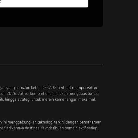
R
ingan yang semakin ketat, DEKA33 berhasil memposisikan
hun 2025. Artikel komprehensif ini akan mengupas tuntas
ih, hingga strategi untuk meraih kemenangan maksimal.
orm ini menggabungkan teknologi terkini dengan pemahaman
jadikannya destinasi favorit ribuan pemain aktif setiap