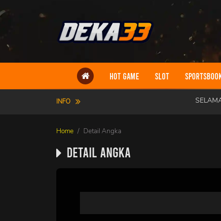
HOT GAME
SLOT
SPORTSBOO
SELAMAT D
INFO
Home
Detail Angka
Detail Angka