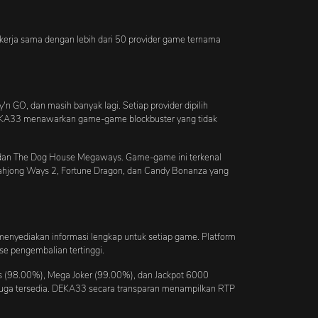
ekerja sama dengan lebih dari 50 provider game ternama
'n GO, dan masih banyak lagi. Setiap provider dipilih
an DEKA33 menawarkan game-game blockbuster yang tidak
ss, dan The Dog House Megaways. Game-game ini terkenal
i Mahjong Ways 2, Fortune Dragon, dan Candy Bonanza yang
menyediakan informasi lengkap untuk setiap game. Platform
e pengembalian tertinggi.
 (98.00%), Mega Joker (99.00%), dan Jackpot 6000
juga tersedia. DEKA33 secara transparan menampilkan RTP