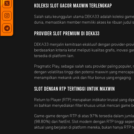
Koleksi Slot Gacor Maxwin Terlengkap
Salah satu keunggulan utama DEKA33 adalah koleksi game sl
dunia, memastikan member memiliki akses ke ribuan judul 
Provider Slot Premium di DEKA33
DEKA33 menjalin kemitraan eksklusif dengan provider-provide
berdasarkan kriteria ketat meliputi kualitas grafis, inov
tersedia di platform lain.
Pragmatic Play, sebagai salah satu provider paling popule
dengan volatilitas tinggi dan potensi maxwin yang mencapa
menampilkan mekanik unik dan fitur bonus yang engaging.
Slot dengan RTP Tertinggi untuk Maxwin
Return to Player (RTP) merupakan indikator krusial yang 
ini bahkan menyediakan filter khusus untuk mencari game
Game-game dengan RTP di atas 97% tersedia dalam jumlah
(98.80%) dari NetEnt. Slot modern dengan RTP tinggi se
aktual yang berjalan di platform mereka, bukan hanya RTP teo