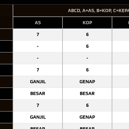
ABCD, A=AS, B=KOP, C=KEP
AS
KOP
7
6
-
6
-
-
7
6
GANJIL
GENAP
BESAR
BESAR
7
6
GANJIL
GENAP
BESAR
BESAR