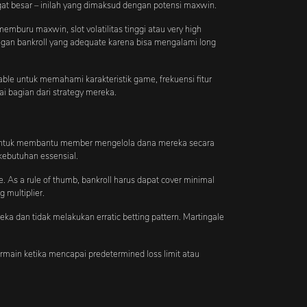
ngat besar – inilah yang dimaksud dengan potensi maxwin.
buru maxwin, slot volatilitas tinggi atau very high
engan bankroll yang adequate karena bisa mengalami long
ble untuk memahami karakteristik game, frekuensi fitur
bagian dari strategy mereka.
s untuk membantu member mengelola dana mereka secara
 kebutuhan essensial.
 As a rule of thumb, bankroll harus dapat cover minimal
 multiplier.
a dan tidak melakukan erratic betting pattern. Martingale
bermain ketika mencapai predetermined loss limit atau