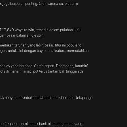
juga berperan penting. Oleh karena itu, platform
117,649 ways to win, tersedia dalam puluhan judul
gan besar dalam single spin.
kan taruhan yang lebih besar, fitur ini populer di
egory untuk slot dengan buy bonus feature, memudahkan
gameplay yang berbeda. Game seperti Reactoonz, Jammin'
ts di mana nilai jackpot terus bertambah hingga ada
ak hanya menyediakan platform untuk bermain, tetapi juga
amun frequent, cocok untuk bankroll management yang