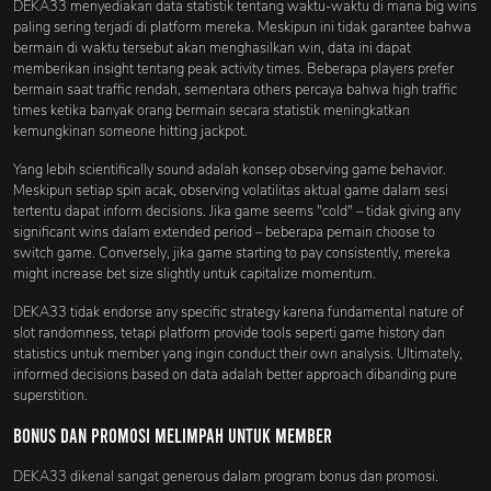
DEKA33 menyediakan data statistik tentang waktu-waktu di mana big wins
paling sering terjadi di platform mereka. Meskipun ini tidak garantee bahwa
bermain di waktu tersebut akan menghasilkan win, data ini dapat
memberikan insight tentang peak activity times. Beberapa players prefer
bermain saat traffic rendah, sementara others percaya bahwa high traffic
times ketika banyak orang bermain secara statistik meningkatkan
kemungkinan someone hitting jackpot.
Yang lebih scientifically sound adalah konsep observing game behavior.
Meskipun setiap spin acak, observing volatilitas aktual game dalam sesi
tertentu dapat inform decisions. Jika game seems "cold" – tidak giving any
significant wins dalam extended period – beberapa pemain choose to
switch game. Conversely, jika game starting to pay consistently, mereka
might increase bet size slightly untuk capitalize momentum.
DEKA33 tidak endorse any specific strategy karena fundamental nature of
slot randomness, tetapi platform provide tools seperti game history dan
statistics untuk member yang ingin conduct their own analysis. Ultimately,
informed decisions based on data adalah better approach dibanding pure
superstition.
Bonus dan Promosi Melimpah untuk Member
DEKA33 dikenal sangat generous dalam program bonus dan promosi.