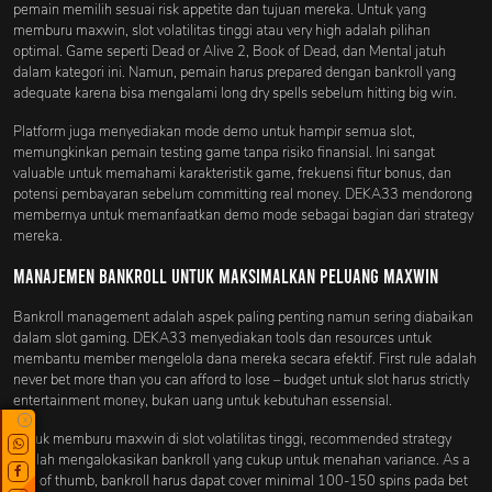
pemain memilih sesuai risk appetite dan tujuan mereka. Untuk yang
memburu maxwin, slot volatilitas tinggi atau very high adalah pilihan
optimal. Game seperti Dead or Alive 2, Book of Dead, dan Mental jatuh
dalam kategori ini. Namun, pemain harus prepared dengan bankroll yang
adequate karena bisa mengalami long dry spells sebelum hitting big win.
Platform juga menyediakan mode demo untuk hampir semua slot,
memungkinkan pemain testing game tanpa risiko finansial. Ini sangat
valuable untuk memahami karakteristik game, frekuensi fitur bonus, dan
potensi pembayaran sebelum committing real money. DEKA33 mendorong
membernya untuk memanfaatkan demo mode sebagai bagian dari strategy
mereka.
Manajemen Bankroll untuk Maksimalkan Peluang Maxwin
Bankroll management adalah aspek paling penting namun sering diabaikan
dalam slot gaming. DEKA33 menyediakan tools dan resources untuk
membantu member mengelola dana mereka secara efektif. First rule adalah
never bet more than you can afford to lose – budget untuk slot harus strictly
entertainment money, bukan uang untuk kebutuhan essensial.
x
Untuk memburu maxwin di slot volatilitas tinggi, recommended strategy
adalah mengalokasikan bankroll yang cukup untuk menahan variance. As a
rule of thumb, bankroll harus dapat cover minimal 100-150 spins pada bet