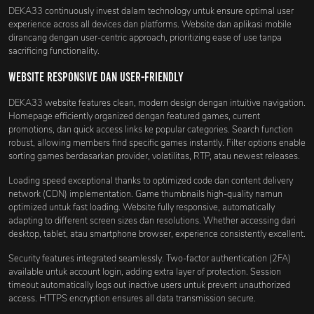
DEKA33 continuously invest dalam technology untuk ensure optimal user
experience across all devices dan platforms. Website dan aplikasi mobile
dirancang dengan user-centric approach, prioritizing ease of use tanpa
sacrificing functionality.
Website Responsive dan User-Friendly
DEKA33 website features clean, modern design dengan intuitive navigation.
Homepage efficiently organized dengan featured games, current
promotions, dan quick access links ke popular categories. Search function
robust, allowing members find specific games instantly. Filter options enable
sorting games berdasarkan provider, volatilitas, RTP, atau newest releases.
Loading speed exceptional thanks to optimized code dan content delivery
network (CDN) implementation. Game thumbnails high-quality namun
optimized untuk fast loading. Website fully responsive, automatically
adapting to different screen sizes dan resolutions. Whether accessing dari
desktop, tablet, atau smartphone browser, experience consistently excellent.
Security features integrated seamlessly. Two-factor authentication (2FA)
available untuk account login, adding extra layer of protection. Session
timeout automatically logs out inactive users untuk prevent unauthorized
access. HTTPS encryption ensures all data transmission secure.