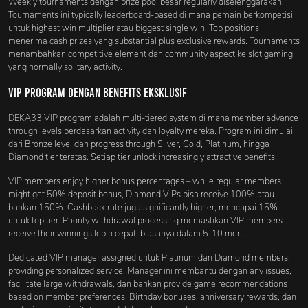
Weekly tournaments dengan prize pool besar regularly diselenggarakan.
Tournaments ini typically leaderboard-based di mana pemain berkompetisi
untuk highest win multiplier atau biggest single win. Top positions
menerima cash prizes yang substantial plus exclusive rewards. Tournaments
menambahkan competitive element dan community aspect ke slot gaming
yang normally solitary activity.
VIP Program dengan Benefits Eksklusif
DEKA33 VIP program adalah multi-tiered system di mana member advance
through levels berdasarkan activity dan loyalty mereka. Program ini dimulai
dari Bronze level dan progress through Silver, Gold, Platinum, hingga
Diamond tier teratas. Setiap tier unlock increasingly attractive benefits.
VIP members enjoy higher bonus percentages – while regular members
might get 50% deposit bonus, Diamond VIPs bisa receive 100% atau
bahkan 150%. Cashback rate juga significantly higher, mencapai 15%
untuk top tier. Priority withdrawal processing memastikan VIP members
receive their winnings lebih cepat, biasanya dalam 5-10 menit.
Dedicated VIP manager assigned untuk Platinum dan Diamond members,
providing personalized service. Manager ini membantu dengan any issues,
facilitate large withdrawals, dan bahkan provide game recommendations
based on member preferences. Birthday bonuses, anniversary rewards, dan