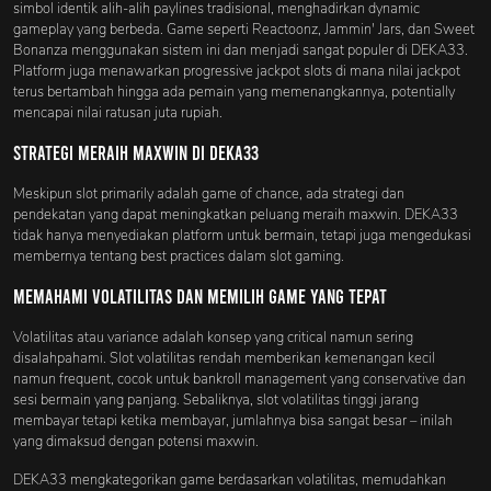
simbol identik alih-alih paylines tradisional, menghadirkan dynamic
gameplay yang berbeda. Game seperti Reactoonz, Jammin' Jars, dan Sweet
Bonanza menggunakan sistem ini dan menjadi sangat populer di DEKA33.
Platform juga menawarkan progressive jackpot slots di mana nilai jackpot
terus bertambah hingga ada pemain yang memenangkannya, potentially
mencapai nilai ratusan juta rupiah.
Strategi Meraih Maxwin di DEKA33
Meskipun slot primarily adalah game of chance, ada strategi dan
pendekatan yang dapat meningkatkan peluang meraih maxwin. DEKA33
tidak hanya menyediakan platform untuk bermain, tetapi juga mengedukasi
membernya tentang best practices dalam slot gaming.
Memahami Volatilitas dan Memilih Game yang Tepat
Volatilitas atau variance adalah konsep yang critical namun sering
disalahpahami. Slot volatilitas rendah memberikan kemenangan kecil
namun frequent, cocok untuk bankroll management yang conservative dan
sesi bermain yang panjang. Sebaliknya, slot volatilitas tinggi jarang
membayar tetapi ketika membayar, jumlahnya bisa sangat besar – inilah
yang dimaksud dengan potensi maxwin.
DEKA33 mengkategorikan game berdasarkan volatilitas, memudahkan