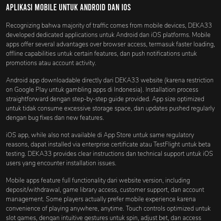
Aplikasi Mobile untuk Android dan iOS
Recognizing bahwa majority of traffic comes from mobile devices, DEKA33
developed dedicated applications untuk Android dan iOS platforms. Mobile
apps offer several advantages over browser access, termasuk faster loading,
offline capabilities untuk certain features, dan push notifications untuk
promotions atau account activity.
Android app downloadable directly dari DEKA33 website (karena restriction
on Google Play untuk gambling apps di Indonesia). Installation process
straightforward dengan step-by-step guide provided. App size optimized
untuk tidak consume excessive storage space, dan updates pushed regularly
dengan bug fixes dan new features.
iOS app, while also not available di App Store untuk same regulatory
reasons, dapat installed via enterprise certificate atau TestFlight untuk beta
testing. DEKA33 provides clear instructions dan technical support untuk iOS
users yang encounter installation issues.
Mobile apps feature full functionality dari website version, including
deposit/withdrawal, game library access, customer support, dan account
management. Some players actually prefer mobile experience karena
convenience of playing anywhere, anytime. Touch controls optimized untuk
slot games, dengan intuitive gestures untuk spin, adjust bet, dan access