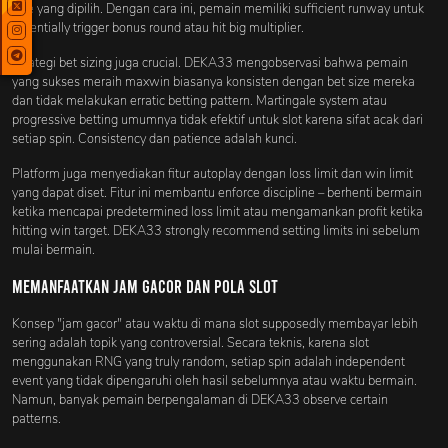
size yang dipilih. Dengan cara ini, pemain memiliki sufficient runway untuk
potentially trigger bonus round atau hit big multiplier.
Strategi bet sizing juga crucial. DEKA33 mengobservasi bahwa pemain
yang sukses meraih maxwin biasanya konsisten dengan bet size mereka
dan tidak melakukan erratic betting pattern. Martingale system atau
progressive betting umumnya tidak efektif untuk slot karena sifat acak dari
setiap spin. Consistency dan patience adalah kunci.
Platform juga menyediakan fitur autoplay dengan loss limit dan win limit
yang dapat diset. Fitur ini membantu enforce discipline – berhenti bermain
ketika mencapai predetermined loss limit atau mengamankan profit ketika
hitting win target. DEKA33 strongly recommend setting limits ini sebelum
mulai bermain.
Memanfaatkan Jam Gacor dan Pola Slot
Konsep "jam gacor" atau waktu di mana slot supposedly membayar lebih
sering adalah topik yang controversial. Secara teknis, karena slot
menggunakan RNG yang truly random, setiap spin adalah independent
event yang tidak dipengaruhi oleh hasil sebelumnya atau waktu bermain.
Namun, banyak pemain berpengalaman di DEKA33 observe certain
patterns.