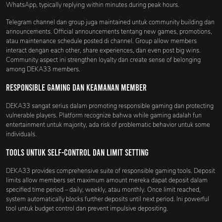
WhatsApp, typically replying within minutes during peak hours.
Telegram channel dan group juga maintained untuk community building dan
announcements. Official announcements tentang new games, promotions,
atau maintenance schedule posted di channel. Group allow members
interact dengan each other, share experiences, dan even post big wins.
Community aspect ini strengthen loyalty dan create sense of belonging
among DEKA33 members.
Responsible Gaming dan Keamanan Member
DEKA33 sangat serius dalam promoting responsible gaming dan protecting
vulnerable players. Platform recognize bahwa while gaming adalah fun
entertainment untuk majority, ada risk of problematic behavior untuk some
individuals.
Tools untuk Self-Control dan Limit Setting
DEKA33 provides comprehensive suite of responsible gaming tools. Deposit
limits allow members set maximum amount mereka dapat deposit dalam
specified time period – daily, weekly, atau monthly. Once limit reached,
system automatically blocks further deposits until next period. Ini powerful
tool untuk budget control dan prevent impulsive depositing.