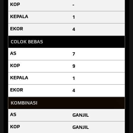
-
1
4
COLOK BEBAS
7
9
1
4
KOMBINASI
GANJIL
GANJIL