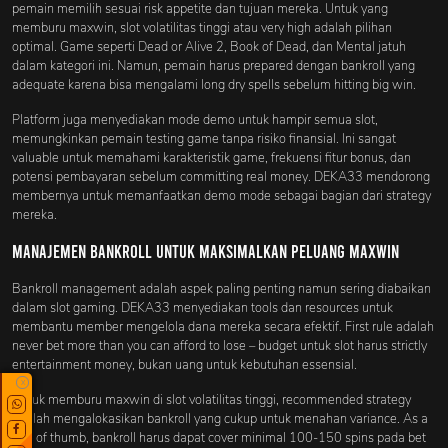
pemain memilih sesuai risk appetite dan tujuan mereka. Untuk yang
memburu maxwin, slot volatilitas tinggi atau very high adalah pilihan
optimal. Game seperti Dead or Alive 2, Book of Dead, dan Mental jatuh
dalam kategori ini. Namun, pemain harus prepared dengan bankroll yang
adequate karena bisa mengalami long dry spells sebelum hitting big win.
Platform juga menyediakan mode demo untuk hampir semua slot,
memungkinkan pemain testing game tanpa risiko finansial. Ini sangat
valuable untuk memahami karakteristik game, frekuensi fitur bonus, dan
potensi pembayaran sebelum committing real money. DEKA33 mendorong
membernya untuk memanfaatkan demo mode sebagai bagian dari strategy
mereka.
Manajemen Bankroll untuk Maksimalkan Peluang Maxwin
Bankroll management adalah aspek paling penting namun sering diabaikan
dalam slot gaming. DEKA33 menyediakan tools dan resources untuk
membantu member mengelola dana mereka secara efektif. First rule adalah
never bet more than you can afford to lose – budget untuk slot harus strictly
entertainment money, bukan uang untuk kebutuhan essensial.
x
Untuk memburu maxwin di slot volatilitas tinggi, recommended strategy
adalah mengalokasikan bankroll yang cukup untuk menahan variance. As a
rule of thumb, bankroll harus dapat cover minimal 100-150 spins pada bet