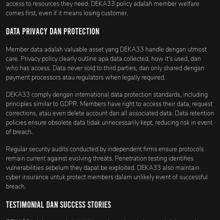
access to resources they need. DEKA33 policy adalah member welfare
comes first, even if it means losing customer.
Data Privacy dan Protection
Member data adalah valuable asset yang DEKA33 handle dengan utmost
care. Privacy policy clearly outline apa data collected, how it's used, dan
who has access. Data never sold to third parties, dan only shared dengan
payment processors atau regulators when legally required.
DEKA33 comply dengan international data protection standards, including
principles similar to GDPR. Members have right to access their data, request
corrections, atau even delete account dan all associated data. Data retention
policies ensure obsolete data tidak unnecessarily kept, reducing risk in event
of breach.
Regular security audits conducted by independent firms ensure protocols
remain current against evolving threats. Penetration testing identifies
vulnerabilities sebelum they dapat be exploited. DEKA33 also maintain
cyber insurance untuk protect members dalam unlikely event of successful
breach.
Testimonial dan Success Stories