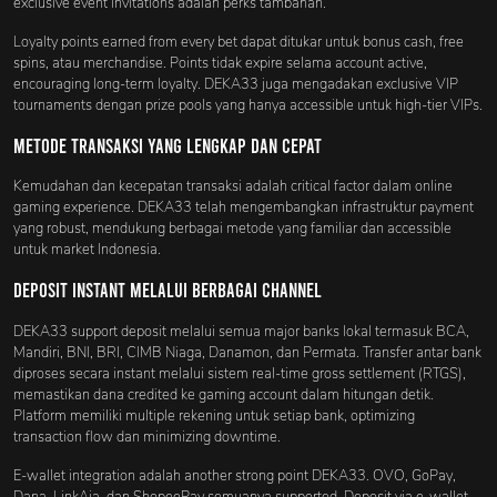
exclusive event invitations adalah perks tambahan.
Loyalty points earned from every bet dapat ditukar untuk bonus cash, free
spins, atau merchandise. Points tidak expire selama account active,
encouraging long-term loyalty. DEKA33 juga mengadakan exclusive VIP
tournaments dengan prize pools yang hanya accessible untuk high-tier VIPs.
Metode Transaksi yang Lengkap dan Cepat
Kemudahan dan kecepatan transaksi adalah critical factor dalam online
gaming experience. DEKA33 telah mengembangkan infrastruktur payment
yang robust, mendukung berbagai metode yang familiar dan accessible
untuk market Indonesia.
Deposit Instant Melalui Berbagai Channel
DEKA33 support deposit melalui semua major banks lokal termasuk BCA,
Mandiri, BNI, BRI, CIMB Niaga, Danamon, dan Permata. Transfer antar bank
diproses secara instant melalui sistem real-time gross settlement (RTGS),
memastikan dana credited ke gaming account dalam hitungan detik.
Platform memiliki multiple rekening untuk setiap bank, optimizing
transaction flow dan minimizing downtime.
E-wallet integration adalah another strong point DEKA33. OVO, GoPay,