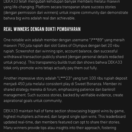
DEKA33 telah mengubah kehidupan banyak members melalui maxwin
yang life-changing. Platform secara transparan share success stories
(dengan permission dari winners) untuk inspire community dan demonstrate
bahwa big wins adalah real dan achievable.
Real Winners dengan Bukti Pembayaran
One notable win adalah member dengan username "J***89" yang meraih
maxwin 750 juta rupiah dari slot Gates of Olympus dengan bet 20 ribu
rupiah. Screenshot dari winning spin, account balance, dan successful
withdrawal transaction publicly shared (dengan personal details redacted
untuk privacy). This transparency builds trust dan shows bahwa DEKA33
tidak only promote wins tetapi actually pay them out fully.
Another impressive story adalah "L***23" yang turn 100 ribu rupiah deposit
menjadi 450 juta melalui consistent play di Sweet Bonanza. Member ini
shared strategy mereka di forum, emphasizing patience dan bankroll
management. Such success stories, backed by verifiable evidence, create
aspirational goals untuk community.
DEKA33 maintain hall of fame section showcasing biggest wins by game,
highest multipliers achieved, dan largest single spin wins. This leaderboard
updated real-time, dan members featured can opt to share their stories.
Many winners provide tips atau insights into their approach, fostering