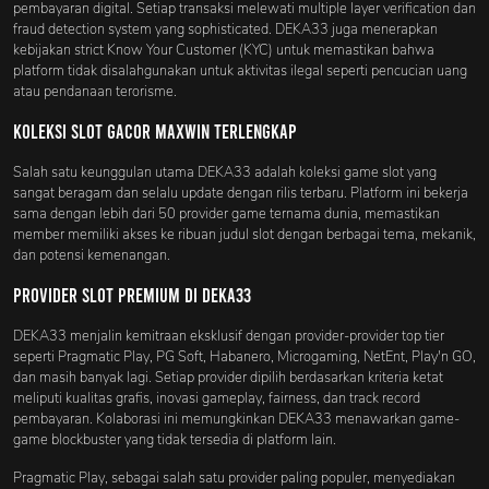
pembayaran digital. Setiap transaksi melewati multiple layer verification dan
fraud detection system yang sophisticated. DEKA33 juga menerapkan
kebijakan strict Know Your Customer (KYC) untuk memastikan bahwa
platform tidak disalahgunakan untuk aktivitas ilegal seperti pencucian uang
atau pendanaan terorisme.
Koleksi Slot Gacor Maxwin Terlengkap
Salah satu keunggulan utama DEKA33 adalah koleksi game slot yang
sangat beragam dan selalu update dengan rilis terbaru. Platform ini bekerja
sama dengan lebih dari 50 provider game ternama dunia, memastikan
member memiliki akses ke ribuan judul slot dengan berbagai tema, mekanik,
dan potensi kemenangan.
Provider Slot Premium di DEKA33
DEKA33 menjalin kemitraan eksklusif dengan provider-provider top tier
seperti Pragmatic Play, PG Soft, Habanero, Microgaming, NetEnt, Play'n GO,
dan masih banyak lagi. Setiap provider dipilih berdasarkan kriteria ketat
meliputi kualitas grafis, inovasi gameplay, fairness, dan track record
pembayaran. Kolaborasi ini memungkinkan DEKA33 menawarkan game-
game blockbuster yang tidak tersedia di platform lain.
Pragmatic Play, sebagai salah satu provider paling populer, menyediakan