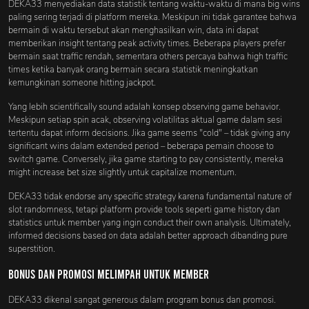
DEKA33 menyediakan data statistik tentang waktu-waktu di mana big wins
paling sering terjadi di platform mereka. Meskipun ini tidak garantee bahwa
bermain di waktu tersebut akan menghasilkan win, data ini dapat
memberikan insight tentang peak activity times. Beberapa players prefer
bermain saat traffic rendah, sementara others percaya bahwa high traffic
times ketika banyak orang bermain secara statistik meningkatkan
kemungkinan someone hitting jackpot.
Yang lebih scientifically sound adalah konsep observing game behavior.
Meskipun setiap spin acak, observing volatilitas aktual game dalam sesi
tertentu dapat inform decisions. Jika game seems "cold" – tidak giving any
significant wins dalam extended period – beberapa pemain choose to
switch game. Conversely, jika game starting to pay consistently, mereka
might increase bet size slightly untuk capitalize momentum.
DEKA33 tidak endorse any specific strategy karena fundamental nature of
slot randomness, tetapi platform provide tools seperti game history dan
statistics untuk member yang ingin conduct their own analysis. Ultimately,
informed decisions based on data adalah better approach dibanding pure
superstition.
Bonus dan Promosi Melimpah untuk Member
DEKA33 dikenal sangat generous dalam program bonus dan promosi.