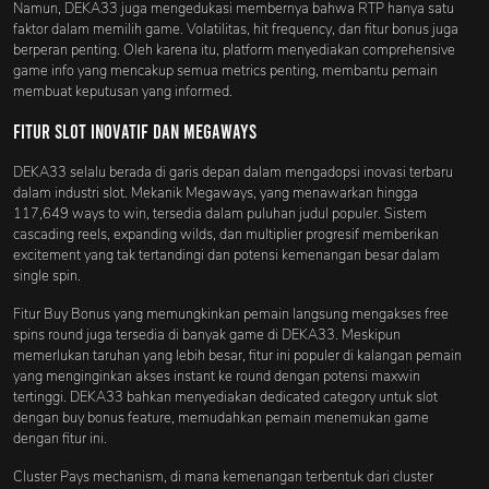
Namun, DEKA33 juga mengedukasi membernya bahwa RTP hanya satu
faktor dalam memilih game. Volatilitas, hit frequency, dan fitur bonus juga
berperan penting. Oleh karena itu, platform menyediakan comprehensive
game info yang mencakup semua metrics penting, membantu pemain
membuat keputusan yang informed.
Fitur Slot Inovatif dan Megaways
DEKA33 selalu berada di garis depan dalam mengadopsi inovasi terbaru
dalam industri slot. Mekanik Megaways, yang menawarkan hingga
117,649 ways to win, tersedia dalam puluhan judul populer. Sistem
cascading reels, expanding wilds, dan multiplier progresif memberikan
excitement yang tak tertandingi dan potensi kemenangan besar dalam
single spin.
Fitur Buy Bonus yang memungkinkan pemain langsung mengakses free
spins round juga tersedia di banyak game di DEKA33. Meskipun
memerlukan taruhan yang lebih besar, fitur ini populer di kalangan pemain
yang menginginkan akses instant ke round dengan potensi maxwin
tertinggi. DEKA33 bahkan menyediakan dedicated category untuk slot
dengan buy bonus feature, memudahkan pemain menemukan game
dengan fitur ini.
Cluster Pays mechanism, di mana kemenangan terbentuk dari cluster