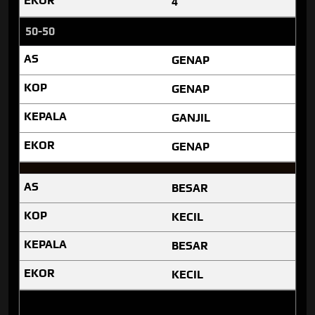
4
50-50
GENAP
GENAP
GANJIL
GENAP
BESAR
KECIL
BESAR
KECIL