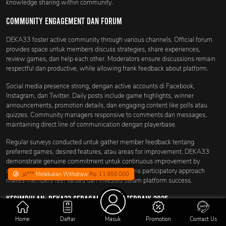
knowledge sharing within community.
Community Engagement dan Forum
DEKA33 foster active community through various channels. Official forum
provides space untuk members discuss strategies, share experiences,
review games, dan help each other. Moderators ensure discussions remain
respectful dan productive, while allowing frank feedback about platform.
Social media presence strong, dengan active accounts di Facebook,
Instagram, dan Twitter. Daily posts include game highlights, winner
announcements, promotion details, dan engaging content like polls atau
quizzes. Community managers responsive to comments dan messages,
maintaining direct line of communication dengan playerbase.
Regular surveys conducted untuk gather member feedback tentang
preferred games, desired features, atau areas for improvement. DEKA33
demonstrate genuine commitment untuk continuous improvement by
actually implementing popular suggestions. This participatory approach
jo***
Melakukan Withdraw
Rp. 11.950.000
makes members feel valued dan invested dalam platform success.
Kesimpulan: DEKA33 sebagai Pilihan Terbaik 2025
Setelah mengevaluasi berbagai aspek secara comprehensive, jelas bahwa
Home
Daftar
Masuk
Promotion
Contact Us