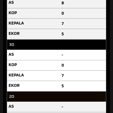
8
0
7
5
3D
-
0
7
5
2D
-