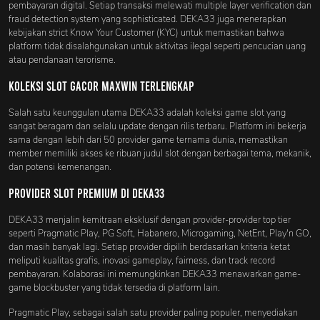
pembayaran digital. Setiap transaksi melewati multiple layer verification dan
fraud detection system yang sophisticated. DEKA33 juga menerapkan
kebijakan strict Know Your Customer (KYC) untuk memastikan bahwa
platform tidak disalahgunakan untuk aktivitas ilegal seperti pencucian uang
atau pendanaan terorisme.
Koleksi Slot Gacor Maxwin Terlengkap
Salah satu keunggulan utama DEKA33 adalah koleksi game slot yang
sangat beragam dan selalu update dengan rilis terbaru. Platform ini bekerja
sama dengan lebih dari 50 provider game ternama dunia, memastikan
member memiliki akses ke ribuan judul slot dengan berbagai tema, mekanik,
dan potensi kemenangan.
Provider Slot Premium di DEKA33
DEKA33 menjalin kemitraan eksklusif dengan provider-provider top tier
seperti Pragmatic Play, PG Soft, Habanero, Microgaming, NetEnt, Play'n GO,
dan masih banyak lagi. Setiap provider dipilih berdasarkan kriteria ketat
meliputi kualitas grafis, inovasi gameplay, fairness, dan track record
pembayaran. Kolaborasi ini memungkinkan DEKA33 menawarkan game-
game blockbuster yang tidak tersedia di platform lain.
Pragmatic Play, sebagai salah satu provider paling populer, menyediakan