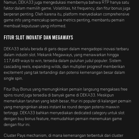
Namun, DEKA33 juga mengedukasi membernya bahwa RTP hanya satu
faktor dalam memilih game. Volatilitas, hit frequency, dan fitur bonus juga
berperan penting. Oleh karena itu, platform menyediakan comprehensive
game info yang mencakup semua metrics penting, membantu pemain
membuat keputusan yang informed.
Fitur Slot Inovatif dan Megaways
DEKA33 selalu berada di garis depan dalam mengadopsi inovasi terbaru
dalam industri slot. Mekanik Megaways, yang menawarkan hingga
117,649 ways to win, tersedia dalam puluhan judul populer. Sistem
cascading reels, expanding wilds, dan multiplier progresif memberikan
excitement yang tak tertandingi dan potensi kemenangan besar dalam
single spin.
Fitur Buy Bonus yang memungkinkan pemain langsung mengakses free
spins round juga tersedia di banyak game di DEKA33. Meskipun
memerlukan taruhan yang lebih besar, fitur ini populer di kalangan pemain
yang menginginkan akses instant ke round dengan potensi maxwin
tertinggi. DEKA33 bahkan menyediakan dedicated category untuk slot
dengan buy bonus feature, memudahkan pemain menemukan game
dengan fitur ini.
Cluster Pays mechanism, di mana kemenangan terbentuk dari cluster