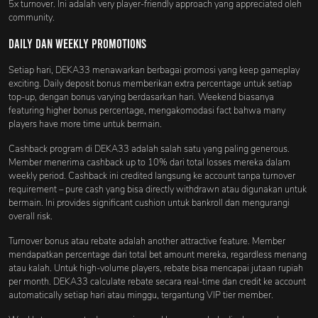
5x turnover. Ini adalah very player-friendly approach yang appreciated oleh
community.
Daily dan Weekly Promotions
Setiap hari, DEKA33 menawarkan berbagai promosi yang keep gameplay
exciting. Daily deposit bonus memberikan extra percentage untuk setiap
top-up, dengan bonus varying berdasarkan hari. Weekend biasanya
featuring higher bonus percentage, mengakomodasi fact bahwa many
players have more time untuk bermain.
Cashback program di DEKA33 adalah salah satu yang paling generous.
Member menerima cashback up to 10% dari total losses mereka dalam
weekly period. Cashback ini credited langsung ke account tanpa turnover
requirement – pure cash yang bisa directly withdrawn atau digunakan untuk
bermain. Ini provides significant cushion untuk bankroll dan mengurangi
overall risk.
Turnover bonus atau rebate adalah another attractive feature. Member
mendapatkan percentage dari total bet amount mereka, regardless menang
atau kalah. Untuk high-volume players, rebate bisa mencapai jutaan rupiah
per month. DEKA33 calculate rebate secara real-time dan credit ke account
automatically setiap hari atau minggu, tergantung VIP tier member.