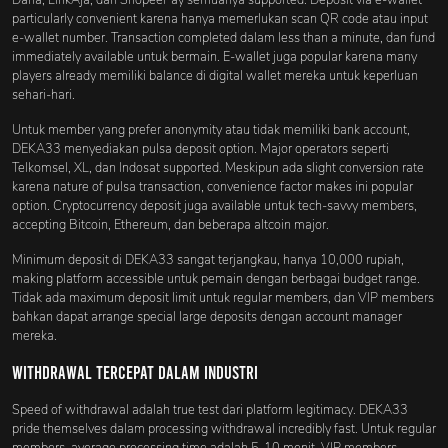
Dana, LinkAja, dan ShopeePay semuanya supported. Deposit via e-wallet
particularly convenient karena hanya memerlukan scan QR code atau input
e-wallet number. Transaction completed dalam less than a minute, dan fund
immediately available untuk bermain. E-wallet juga popular karena many
players already memiliki balance di digital wallet mereka untuk keperluan
sehari-hari.
Untuk member yang prefer anonymity atau tidak memiliki bank account,
DEKA33 menyediakan pulsa deposit option. Major operators seperti
Telkomsel, XL, dan Indosat supported. Meskipun ada slight conversion rate
karena nature of pulsa transaction, convenience factor makes ini popular
option. Cryptocurrency deposit juga available untuk tech-savvy members,
accepting Bitcoin, Ethereum, dan beberapa altcoin major.
Minimum deposit di DEKA33 sangat terjangkau, hanya 10,000 rupiah,
making platform accessible untuk pemain dengan berbagai budget range.
Tidak ada maximum deposit limit untuk regular members, dan VIP members
bahkan dapat arrange special large deposits dengan account manager
mereka.
Withdrawal Tercepat dalam Industri
Speed of withdrawal adalah true test dari platform legitimacy. DEKA33
pride themselves dalam processing withdrawal incredibly fast. Untuk regular