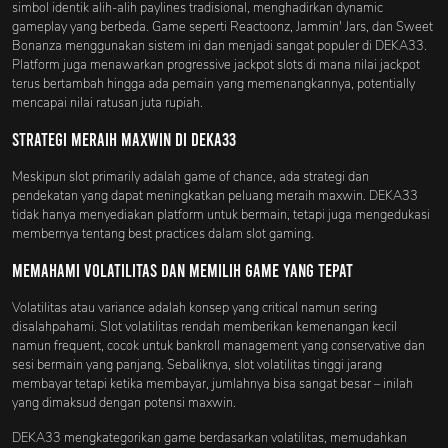
simbol identik alih-alih paylines tradisional, menghadirkan dynamic
gameplay yang berbeda. Game seperti Reactoonz, Jammin' Jars, dan Sweet
Bonanza menggunakan sistem ini dan menjadi sangat populer di DEKA33.
Platform juga menawarkan progressive jackpot slots di mana nilai jackpot
terus bertambah hingga ada pemain yang memenangkannya, potentially
mencapai nilai ratusan juta rupiah.
Strategi Meraih Maxwin di DEKA33
Meskipun slot primarily adalah game of chance, ada strategi dan
pendekatan yang dapat meningkatkan peluang meraih maxwin. DEKA33
tidak hanya menyediakan platform untuk bermain, tetapi juga mengedukasi
membernya tentang best practices dalam slot gaming.
Memahami Volatilitas dan Memilih Game yang Tepat
Volatilitas atau variance adalah konsep yang critical namun sering
disalahpahami. Slot volatilitas rendah memberikan kemenangan kecil
namun frequent, cocok untuk bankroll management yang conservative dan
sesi bermain yang panjang. Sebaliknya, slot volatilitas tinggi jarang
membayar tetapi ketika membayar, jumlahnya bisa sangat besar – inilah
yang dimaksud dengan potensi maxwin.
DEKA33 mengkategorikan game berdasarkan volatilitas, memudahkan