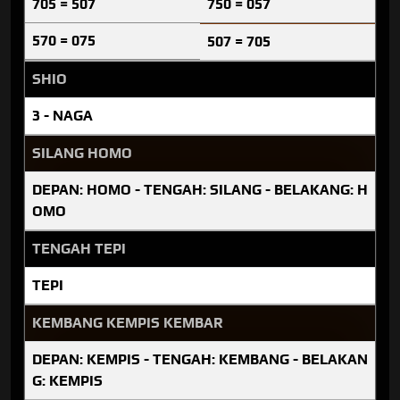
705 = 507
750 = 057
570 = 075
507 = 705
SHIO
3 - NAGA
SILANG HOMO
DEPAN: HOMO - TENGAH: SILANG - BELAKANG: H
OMO
TENGAH TEPI
TEPI
KEMBANG KEMPIS KEMBAR
DEPAN: KEMPIS - TENGAH: KEMBANG - BELAKAN
G: KEMPIS