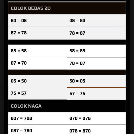
COLOK BEBAS 2D
80 = 08
08 = 80
87 = 78
78 = 87
85 = 58
58 = 85
07 = 70
70 = 07
05 = 50
50 = 05
75 = 57
57 = 75
COLOK NAGA
807 = 708
870 = 078
087 = 780
078 = 870