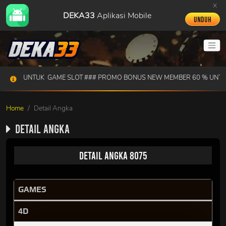
x
DEKA33
Aplikasi Mobile
Unduh
0% UNTUK GAME SLOT ### PROMO BONUS NEW MEMBER 60 % UNTUK G
Home
Detail Angka
Detail Angka
Detail Angka 8075
GAMES
4D