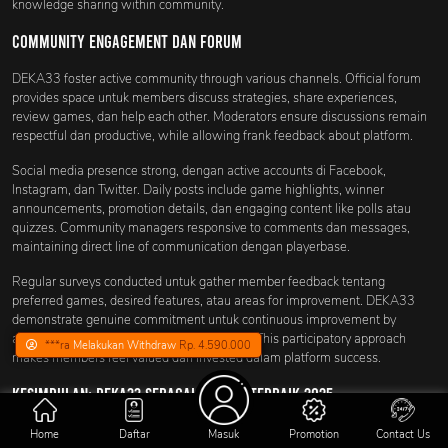
knowledge sharing within community.
Community Engagement dan Forum
DEKA33 foster active community through various channels. Official forum
provides space untuk members discuss strategies, share experiences,
review games, dan help each other. Moderators ensure discussions remain
respectful dan productive, while allowing frank feedback about platform.
Social media presence strong, dengan active accounts di Facebook,
Instagram, dan Twitter. Daily posts include game highlights, winner
announcements, promotion details, dan engaging content like polls atau
quizzes. Community managers responsive to comments dan messages,
maintaining direct line of communication dengan playerbase.
Regular surveys conducted untuk gather member feedback tentang
preferred games, desired features, atau areas for improvement. DEKA33
demonstrate genuine commitment untuk continuous improvement by
actually implementing popular suggestions. This participatory approach
***ra
Melakukan Withdraw
Rp. 4.590.000
makes members feel valued dan invested dalam platform success.
Kesimpulan: DEKA33 sebagai Pilihan Terbaik 2025
Setelah mengevaluasi berbagai aspek secara comprehensive, jelas bahwa
Home
Daftar
Masuk
Promotion
Contact Us