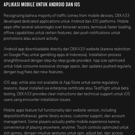
Aplikasi Mobile untuk Android dan iOS
Recognizing bahwa majority of traffic comes from mobile devices, DEKA33
developed dedicated applications untuk Android dan iOS platforms. Mobile
apps offer several advantages over browser access, termasuk faster loading,
offline capabilities untuk certain features, dan push notifications untuk
promotions atau account activity.
Android app downloadable directly dari DEKA33 website (karena restriction
on Google Play untuk gambling apps di Indonesia). Installation process
straightforward dengan step-by-step guide provided. App size optimized
untuk tidak consume excessive storage space, dan updates pushed regularly
dengan bug fixes dan new features.
iOS app, while also not available di App Store untuk same regulatory
reasons, dapat installed via enterprise certificate atau TestFlight untuk beta
testing. DEKA33 provides clear instructions dan technical support untuk iOS
users yang encounter installation issues.
Mobile apps feature full functionality dari website version, including
deposit/withdrawal, game library access, customer support, dan account
management. Some players actually prefer mobile experience karena
convenience of playing anywhere, anytime. Touch controls optimized untuk
slot games, dengan intuitive gestures untuk spin, adjust bet, dan access