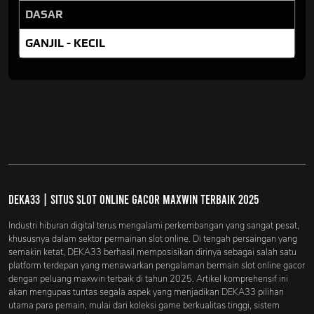
DASAR
GANJIL - KECIL
DEKA33 | Situs Slot Online Gacor Maxwin Terbaik 2025
Industri hiburan digital terus mengalami perkembangan yang sangat pesat,
khususnya dalam sektor permainan slot online. Di tengah persaingan yang
semakin ketat, DEKA33 berhasil memposisikan dirinya sebagai salah satu
platform terdepan yang menawarkan pengalaman bermain slot online gacor
dengan peluang maxwin terbaik di tahun 2025. Artikel komprehensif ini
akan mengupas tuntas segala aspek yang menjadikan DEKA33 pilihan
utama para pemain, mulai dari koleksi game berkualitas tinggi, sistem