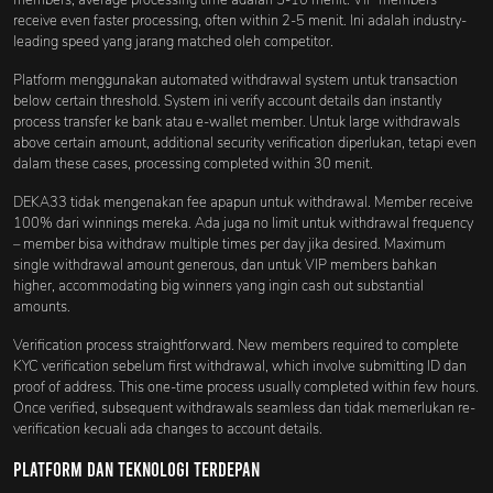
members, average processing time adalah 5-10 menit. VIP members
receive even faster processing, often within 2-5 menit. Ini adalah industry-
leading speed yang jarang matched oleh competitor.
Platform menggunakan automated withdrawal system untuk transaction
below certain threshold. System ini verify account details dan instantly
process transfer ke bank atau e-wallet member. Untuk large withdrawals
above certain amount, additional security verification diperlukan, tetapi even
dalam these cases, processing completed within 30 menit.
DEKA33 tidak mengenakan fee apapun untuk withdrawal. Member receive
100% dari winnings mereka. Ada juga no limit untuk withdrawal frequency
– member bisa withdraw multiple times per day jika desired. Maximum
single withdrawal amount generous, dan untuk VIP members bahkan
higher, accommodating big winners yang ingin cash out substantial
amounts.
Verification process straightforward. New members required to complete
KYC verification sebelum first withdrawal, which involve submitting ID dan
proof of address. This one-time process usually completed within few hours.
Once verified, subsequent withdrawals seamless dan tidak memerlukan re-
verification kecuali ada changes to account details.
Platform dan Teknologi Terdepan