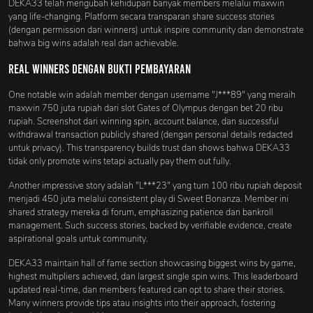
DEKA33 telah mengubah kehidupan banyak members melalui maxwin
yang life-changing. Platform secara transparan share success stories
(dengan permission dari winners) untuk inspire community dan demonstrate
bahwa big wins adalah real dan achievable.
Real Winners dengan Bukti Pembayaran
One notable win adalah member dengan username "J***89" yang meraih
maxwin 750 juta rupiah dari slot Gates of Olympus dengan bet 20 ribu
rupiah. Screenshot dari winning spin, account balance, dan successful
withdrawal transaction publicly shared (dengan personal details redacted
untuk privacy). This transparency builds trust dan shows bahwa DEKA33
tidak only promote wins tetapi actually pay them out fully.
Another impressive story adalah "L***23" yang turn 100 ribu rupiah deposit
menjadi 450 juta melalui consistent play di Sweet Bonanza. Member ini
shared strategy mereka di forum, emphasizing patience dan bankroll
management. Such success stories, backed by verifiable evidence, create
aspirational goals untuk community.
DEKA33 maintain hall of fame section showcasing biggest wins by game,
highest multipliers achieved, dan largest single spin wins. This leaderboard
updated real-time, dan members featured can opt to share their stories.
Many winners provide tips atau insights into their approach, fostering