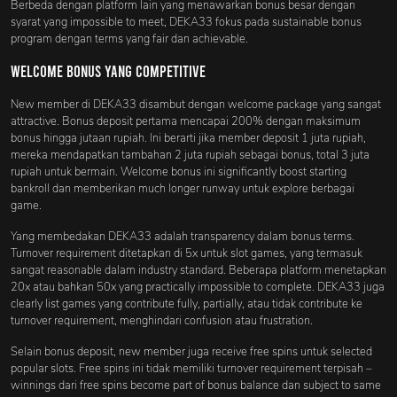
Berbeda dengan platform lain yang menawarkan bonus besar dengan
syarat yang impossible to meet, DEKA33 fokus pada sustainable bonus
program dengan terms yang fair dan achievable.
Welcome Bonus yang Competitive
New member di DEKA33 disambut dengan welcome package yang sangat
attractive. Bonus deposit pertama mencapai 200% dengan maksimum
bonus hingga jutaan rupiah. Ini berarti jika member deposit 1 juta rupiah,
mereka mendapatkan tambahan 2 juta rupiah sebagai bonus, total 3 juta
rupiah untuk bermain. Welcome bonus ini significantly boost starting
bankroll dan memberikan much longer runway untuk explore berbagai
game.
Yang membedakan DEKA33 adalah transparency dalam bonus terms.
Turnover requirement ditetapkan di 5x untuk slot games, yang termasuk
sangat reasonable dalam industry standard. Beberapa platform menetapkan
20x atau bahkan 50x yang practically impossible to complete. DEKA33 juga
clearly list games yang contribute fully, partially, atau tidak contribute ke
turnover requirement, menghindari confusion atau frustration.
Selain bonus deposit, new member juga receive free spins untuk selected
popular slots. Free spins ini tidak memiliki turnover requirement terpisah –
winnings dari free spins become part of bonus balance dan subject to same