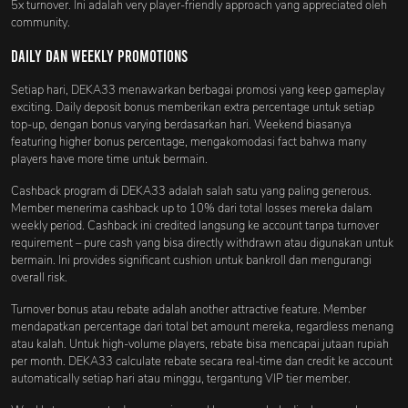
5x turnover. Ini adalah very player-friendly approach yang appreciated oleh
community.
Daily dan Weekly Promotions
Setiap hari, DEKA33 menawarkan berbagai promosi yang keep gameplay
exciting. Daily deposit bonus memberikan extra percentage untuk setiap
top-up, dengan bonus varying berdasarkan hari. Weekend biasanya
featuring higher bonus percentage, mengakomodasi fact bahwa many
players have more time untuk bermain.
Cashback program di DEKA33 adalah salah satu yang paling generous.
Member menerima cashback up to 10% dari total losses mereka dalam
weekly period. Cashback ini credited langsung ke account tanpa turnover
requirement – pure cash yang bisa directly withdrawn atau digunakan untuk
bermain. Ini provides significant cushion untuk bankroll dan mengurangi
overall risk.
Turnover bonus atau rebate adalah another attractive feature. Member
mendapatkan percentage dari total bet amount mereka, regardless menang
atau kalah. Untuk high-volume players, rebate bisa mencapai jutaan rupiah
per month. DEKA33 calculate rebate secara real-time dan credit ke account
automatically setiap hari atau minggu, tergantung VIP tier member.