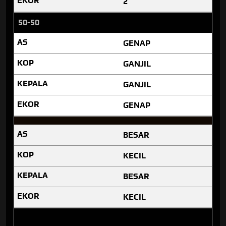
2
50-50
GENAP
GANJIL
GANJIL
GENAP
BESAR
KECIL
BESAR
KECIL