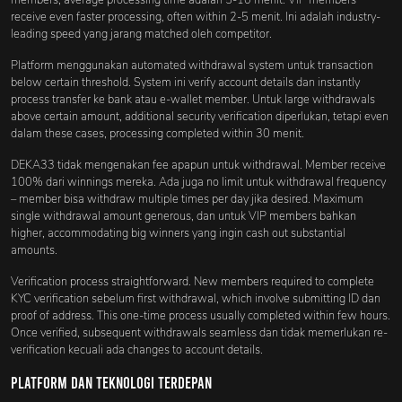
members, average processing time adalah 5-10 menit. VIP members
receive even faster processing, often within 2-5 menit. Ini adalah industry-
leading speed yang jarang matched oleh competitor.
Platform menggunakan automated withdrawal system untuk transaction
below certain threshold. System ini verify account details dan instantly
process transfer ke bank atau e-wallet member. Untuk large withdrawals
above certain amount, additional security verification diperlukan, tetapi even
dalam these cases, processing completed within 30 menit.
DEKA33 tidak mengenakan fee apapun untuk withdrawal. Member receive
100% dari winnings mereka. Ada juga no limit untuk withdrawal frequency
– member bisa withdraw multiple times per day jika desired. Maximum
single withdrawal amount generous, dan untuk VIP members bahkan
higher, accommodating big winners yang ingin cash out substantial
amounts.
Verification process straightforward. New members required to complete
KYC verification sebelum first withdrawal, which involve submitting ID dan
proof of address. This one-time process usually completed within few hours.
Once verified, subsequent withdrawals seamless dan tidak memerlukan re-
verification kecuali ada changes to account details.
Platform dan Teknologi Terdepan