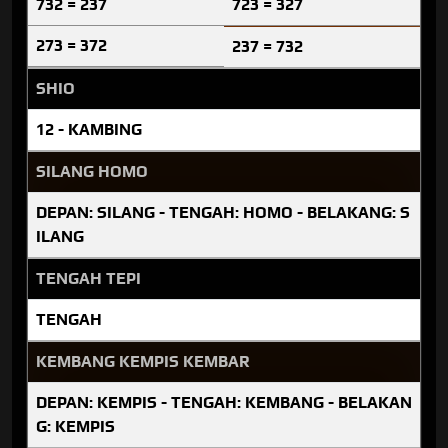
732 = 237
723 = 327
273 = 372
237 = 732
SHIO
12 - KAMBING
SILANG HOMO
DEPAN: SILANG - TENGAH: HOMO - BELAKANG: S
ILANG
TENGAH TEPI
TENGAH
KEMBANG KEMPIS KEMBAR
DEPAN: KEMPIS - TENGAH: KEMBANG - BELAKAN
G: KEMPIS