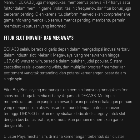
Namun, DEKA33 juga mengedukasi membernya bahwa RTP hanya satu
faktor dalam memilih game. Volatilitas, hit frequency, dan fitur bonus juga
berperan penting. Oleh karena itu, platform menyediakan comprehensive
game info yang mencakup semua metrics penting, membantu pemain
membuat keputusan yang informed.
Fitur Slot Inovatif dan Megaways
DEKA33 selalu berada di garis depan dalam mengadopsi inovasi terbaru
dalam industri slot. Mekanik Megaways, yang menawarkan hingga
117,649 ways to win, tersedia dalam puluhan judul populer. Sistem
cascading reels, expanding wilds, dan multiplier progresif memberikan
excitement yang tak tertandingi dan potensi kemenangan besar dalam
single spin.
Fitur Buy Bonus yang memungkinkan pemain langsung mengakses free
spins round juga tersedia di banyak game di DEKA33. Meskipun
memerlukan taruhan yang lebih besar, fitur ini populer di kalangan pemain
yang menginginkan akses instant ke round dengan potensi maxwin
tertinggi. DEKA33 bahkan menyediakan dedicated category untuk slot
dengan buy bonus feature, memudahkan pemain menemukan game
dengan fitur ini.
Cluster Pays mechanism, di mana kemenangan terbentuk dari cluster