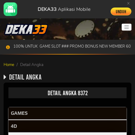
x
DEKA33
Aplikasi Mobile
Unduh
ER 100% UNTUK GAME SLOT ### PROMO BONUS NEW MEMBER 60 % UN
Home
Detail Angka
Detail Angka
Detail Angka 8372
GAMES
4D