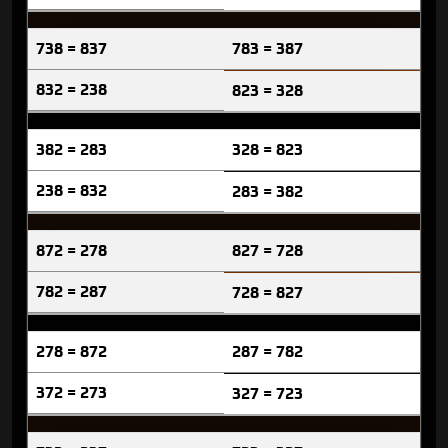
738 = 837
783 = 387
832 = 238
823 = 328
382 = 283
328 = 823
238 = 832
283 = 382
872 = 278
827 = 728
782 = 287
728 = 827
278 = 872
287 = 782
372 = 273
327 = 723