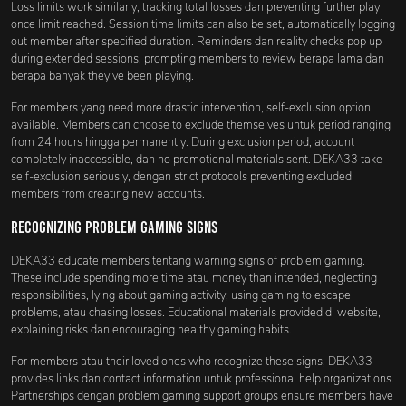
Loss limits work similarly, tracking total losses dan preventing further play
once limit reached. Session time limits can also be set, automatically logging
out member after specified duration. Reminders dan reality checks pop up
during extended sessions, prompting members to review berapa lama dan
berapa banyak they've been playing.
For members yang need more drastic intervention, self-exclusion option
available. Members can choose to exclude themselves untuk period ranging
from 24 hours hingga permanently. During exclusion period, account
completely inaccessible, dan no promotional materials sent. DEKA33 take
self-exclusion seriously, dengan strict protocols preventing excluded
members from creating new accounts.
Recognizing Problem Gaming Signs
DEKA33 educate members tentang warning signs of problem gaming.
These include spending more time atau money than intended, neglecting
responsibilities, lying about gaming activity, using gaming to escape
problems, atau chasing losses. Educational materials provided di website,
explaining risks dan encouraging healthy gaming habits.
For members atau their loved ones who recognize these signs, DEKA33
provides links dan contact information untuk professional help organizations.
Partnerships dengan problem gaming support groups ensure members have