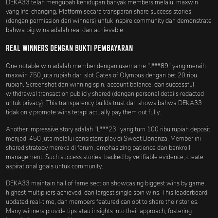
DEKA33 telah mengubah kehidupan banyak members melalui maxwin
yang life-changing. Platform secara transparan share success stories
(dengan permission dari winners) untuk inspire community dan demonstrate
bahwa big wins adalah real dan achievable.
Real Winners dengan Bukti Pembayaran
One notable win adalah member dengan username "J***89" yang meraih
maxwin 750 juta rupiah dari slot Gates of Olympus dengan bet 20 ribu
rupiah. Screenshot dari winning spin, account balance, dan successful
withdrawal transaction publicly shared (dengan personal details redacted
untuk privacy). This transparency builds trust dan shows bahwa DEKA33
tidak only promote wins tetapi actually pay them out fully.
Another impressive story adalah "L***23" yang turn 100 ribu rupiah deposit
menjadi 450 juta melalui consistent play di Sweet Bonanza. Member ini
shared strategy mereka di forum, emphasizing patience dan bankroll
management. Such success stories, backed by verifiable evidence, create
aspirational goals untuk community.
DEKA33 maintain hall of fame section showcasing biggest wins by game,
highest multipliers achieved, dan largest single spin wins. This leaderboard
updated real-time, dan members featured can opt to share their stories.
Many winners provide tips atau insights into their approach, fostering