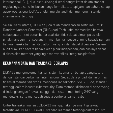
International (GLI), dua institusi yang dikenal sangat ketat dalam standar
regulasinya. Lisensi ini bukan hanya formalitas, tetapi jaminan bahwa setiap
aspek operasional DEKA33 telah melalui audit dan memenuhi standar
internasional tertinggi.
Selain lisensi utama, DEKA33 juga telah mendapatkan sertifikasi untuk
Random Number Generator (RNG) dari iTech Labs, memastikan bahwa
setiap putaran slot benar-benar acak dan tidak dapat dimanipulasi oleh
pihak manapun. Transparansi ini memberikan peace of mind kepada pemain
bahwa mereka bermain di platform yang fair dan dapat dipercaya. Sistem
audit dilakukan secara berkala oleh pihak independen, dan hasilnya dapat
diakses oleh member yang ingin memverifikasi integritas platform.
Keamanan Data dan Transaksi Berlapis
DEKA33 mengimplementasikan sistem keamanan berlapis yang setara
dengan standar perbankan internasional. Setiap data pribadi dan informasi
finansial member dienkripsi menggunakan teknologi SSL 256-bit, standar
tertinggi dalam industri cybersecurity. Data member disimpan di server yang
dilindungi dengan firewall canggih dan sistem monitoring 24/7 yang
mendeteksi serta mencegah segala bentuk ancaman cyber.
Untuk transaksi finansial, DEKA33 menggunakan payment gateway
tersertifikasi PCI-DSS Level 1, standar keamanan tertinggi dalam industri