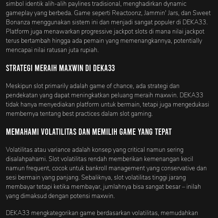
simbol identik alih-alih paylines tradisional, menghadirkan dynamic
gameplay yang berbeda. Game seperti Reactoonz, Jammin' Jars, dan Sweet
Bonanza menggunakan sistem ini dan menjadi sangat populer di DEKA33.
Platform juga menawarkan progressive jackpot slots di mana nilai jackpot
terus bertambah hingga ada pemain yang memenangkannya, potentially
mencapai nilai ratusan juta rupiah.
Strategi Meraih Maxwin di DEKA33
Meskipun slot primarily adalah game of chance, ada strategi dan
pendekatan yang dapat meningkatkan peluang meraih maxwin. DEKA33
tidak hanya menyediakan platform untuk bermain, tetapi juga mengedukasi
membernya tentang best practices dalam slot gaming.
Memahami Volatilitas dan Memilih Game yang Tepat
Volatilitas atau variance adalah konsep yang critical namun sering
disalahpahami. Slot volatilitas rendah memberikan kemenangan kecil
namun frequent, cocok untuk bankroll management yang conservative dan
sesi bermain yang panjang. Sebaliknya, slot volatilitas tinggi jarang
membayar tetapi ketika membayar, jumlahnya bisa sangat besar – inilah
yang dimaksud dengan potensi maxwin.
DEKA33 mengkategorikan game berdasarkan volatilitas, memudahkan