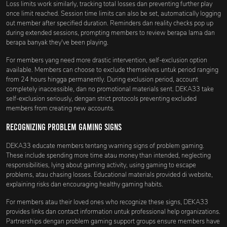
Loss limits work similarly, tracking total losses dan preventing further play
once limit reached. Session time limits can also be set, automatically logging
out member after specified duration. Reminders dan reality checks pop up
during extended sessions, prompting members to review berapa lama dan
berapa banyak they've been playing.
For members yang need more drastic intervention, self-exclusion option
available. Members can choose to exclude themselves untuk period ranging
from 24 hours hingga permanently. During exclusion period, account
completely inaccessible, dan no promotional materials sent. DEKA33 take
self-exclusion seriously, dengan strict protocols preventing excluded
members from creating new accounts.
Recognizing Problem Gaming Signs
DEKA33 educate members tentang warning signs of problem gaming.
These include spending more time atau money than intended, neglecting
responsibilities, lying about gaming activity, using gaming to escape
problems, atau chasing losses. Educational materials provided di website,
explaining risks dan encouraging healthy gaming habits.
For members atau their loved ones who recognize these signs, DEKA33
provides links dan contact information untuk professional help organizations.
Partnerships dengan problem gaming support groups ensure members have