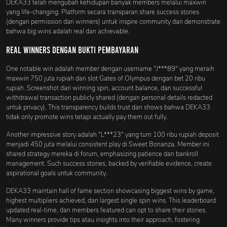
DEKA33 telah mengubah kehidupan banyak members melalui maxwin
yang life-changing. Platform secara transparan share success stories
(dengan permission dari winners) untuk inspire community dan demonstrate
bahwa big wins adalah real dan achievable.
Real Winners dengan Bukti Pembayaran
One notable win adalah member dengan username "J***89" yang meraih
maxwin 750 juta rupiah dari slot Gates of Olympus dengan bet 20 ribu
rupiah. Screenshot dari winning spin, account balance, dan successful
withdrawal transaction publicly shared (dengan personal details redacted
untuk privacy). This transparency builds trust dan shows bahwa DEKA33
tidak only promote wins tetapi actually pay them out fully.
Another impressive story adalah "L***23" yang turn 100 ribu rupiah deposit
menjadi 450 juta melalui consistent play di Sweet Bonanza. Member ini
shared strategy mereka di forum, emphasizing patience dan bankroll
management. Such success stories, backed by verifiable evidence, create
aspirational goals untuk community.
DEKA33 maintain hall of fame section showcasing biggest wins by game,
highest multipliers achieved, dan largest single spin wins. This leaderboard
updated real-time, dan members featured can opt to share their stories.
Many winners provide tips atau insights into their approach, fostering