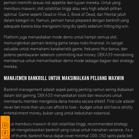
pemain memilih sesuai risk appetite dan tujuan mereka. Untuk yang
memburu maxwin, slot volatilitas tinggi atau very high adalah pilihan
optimal. Game seperti Dead or Alive 2, Book of Dead, dan Mental jatuh
dalam kategori ini. Namun, pemain harus prepared dengan bankroll yang
adequate karena bisa mengalami long dry spells sebelum hitting big win.
Platform juga menyediakan mode demo untuk hampir semua slot,
memungkinkan pemain testing game tanpa risiko finansial. Ini sangat
valuable untuk memahami karakteristik game, frekuensi fitur bonus, dan
potensi pembayaran sebelum committing real money. DEKA33 mendorong
membernya untuk memanfaatkan demo mode sebagai bagian dari strategy
mereka.
Manajemen Bankroll untuk Maksimalkan Peluang Maxwin
Bankroll management adalah aspek paling penting namun sering diabaikan
dalam slot gaming. DEKA33 menyediakan tools dan resources untuk
membantu member mengelola dana mereka secara efektif. First rule adalah
never bet more than you can afford to lose – budget untuk slot harus strictly
entertainment money, bukan uang untuk kebutuhan essensial.
x
Untuk memburu maxwin di slot volatilitas tinggi, recommended strategy
adalah mengalokasikan bankroll yang cukup untuk menahan variance. As a
rule of thumb, bankroll harus dapat cover minimal 100-150 spins pada bet