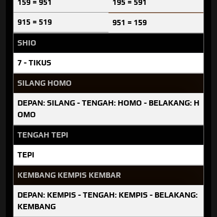
159 = 951
195 = 591
915 = 519
951 = 159
SHIO
7 - TIKUS
SILANG HOMO
DEPAN: SILANG - TENGAH: HOMO - BELAKANG: H
OMO
TENGAH TEPI
TEPI
KEMBANG KEMPIS KEMBAR
DEPAN: KEMPIS - TENGAH: KEMPIS - BELAKANG:
KEMBANG