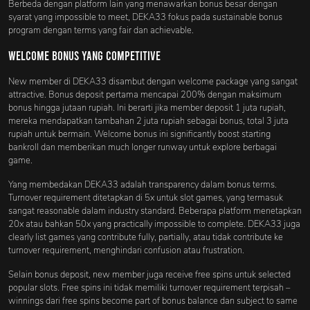
Berbeda dengan platform lain yang menawarkan bonus besar dengan
syarat yang impossible to meet, DEKA33 fokus pada sustainable bonus
program dengan terms yang fair dan achievable.
Welcome Bonus yang Competitive
New member di DEKA33 disambut dengan welcome package yang sangat
attractive. Bonus deposit pertama mencapai 200% dengan maksimum
bonus hingga jutaan rupiah. Ini berarti jika member deposit 1 juta rupiah,
mereka mendapatkan tambahan 2 juta rupiah sebagai bonus, total 3 juta
rupiah untuk bermain. Welcome bonus ini significantly boost starting
bankroll dan memberikan much longer runway untuk explore berbagai
game.
Yang membedakan DEKA33 adalah transparency dalam bonus terms.
Turnover requirement ditetapkan di 5x untuk slot games, yang termasuk
sangat reasonable dalam industry standard. Beberapa platform menetapkan
20x atau bahkan 50x yang practically impossible to complete. DEKA33 juga
clearly list games yang contribute fully, partially, atau tidak contribute ke
turnover requirement, menghindari confusion atau frustration.
Selain bonus deposit, new member juga receive free spins untuk selected
popular slots. Free spins ini tidak memiliki turnover requirement terpisah –
winnings dari free spins become part of bonus balance dan subject to same