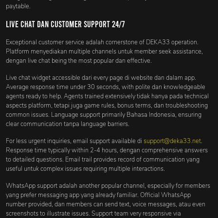
paytable.
Live Chat dan Customer Support 24/7
Exceptional customer service adalah cornerstone of DEKA33 operation.
Platform menyediakan multiple channels untuk member seek assistance,
dengan live chat being the most popular dan effective.
Live chat widget accessible dari every page di website dan dalam app.
Average response time under 30 seconds, with polite dan knowledgeable
agents ready to help. Agents trained extensively tidak hanya pada technical
aspects platform, tetapi juga game rules, bonus terms, dan troubleshooting
common issues. Language support primarily Bahasa Indonesia, ensuring
clear communication tanpa language barriers.
For less urgent inquiries, email support available di
support@deka33.net
.
Response time typically within 2-4 hours, dengan comprehensive answers
to detailed questions. Email trail provides record of communication yang
useful untuk complex issues requiring multiple interactions.
WhatsApp support adalah another popular channel, especially for members
yang prefer messaging app yang already familiar. Official WhatsApp
number provided, dan members can send text, voice messages, atau even
screenshots to illustrate issues. Support team very responsive via