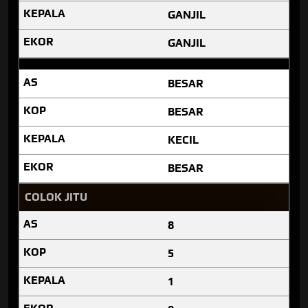
GANJIL
GANJIL
BESAR
BESAR
KECIL
BESAR
COLOK JITU
8
5
1