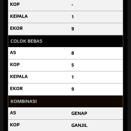
-
1
9
COLOK BEBAS
8
5
1
9
KOMBINASI
GENAP
GANJIL