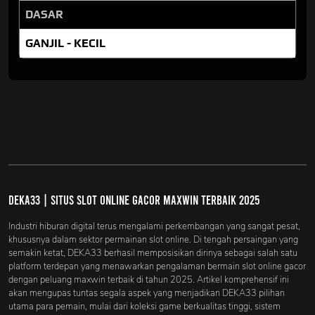
DASAR
GANJIL - KECIL
DEKA33 | Situs Slot Online Gacor Maxwin Terbaik 2025
Industri hiburan digital terus mengalami perkembangan yang sangat pesat,
khususnya dalam sektor permainan slot online. Di tengah persaingan yang
semakin ketat, DEKA33 berhasil memposisikan dirinya sebagai salah satu
platform terdepan yang menawarkan pengalaman bermain slot online gacor
dengan peluang maxwin terbaik di tahun 2025. Artikel komprehensif ini
akan mengupas tuntas segala aspek yang menjadikan DEKA33 pilihan
utama para pemain, mulai dari koleksi game berkualitas tinggi, sistem