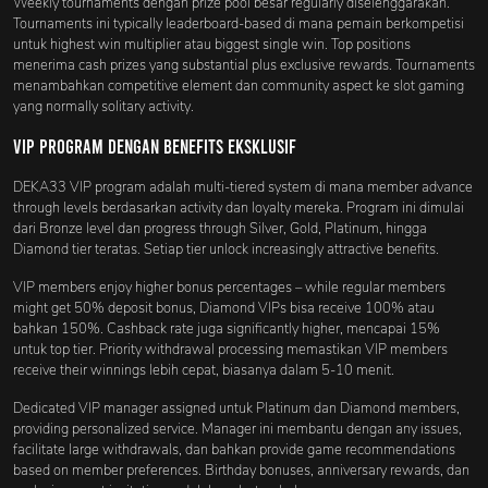
Weekly tournaments dengan prize pool besar regularly diselenggarakan.
Tournaments ini typically leaderboard-based di mana pemain berkompetisi
untuk highest win multiplier atau biggest single win. Top positions
menerima cash prizes yang substantial plus exclusive rewards. Tournaments
menambahkan competitive element dan community aspect ke slot gaming
yang normally solitary activity.
VIP Program dengan Benefits Eksklusif
DEKA33 VIP program adalah multi-tiered system di mana member advance
through levels berdasarkan activity dan loyalty mereka. Program ini dimulai
dari Bronze level dan progress through Silver, Gold, Platinum, hingga
Diamond tier teratas. Setiap tier unlock increasingly attractive benefits.
VIP members enjoy higher bonus percentages – while regular members
might get 50% deposit bonus, Diamond VIPs bisa receive 100% atau
bahkan 150%. Cashback rate juga significantly higher, mencapai 15%
untuk top tier. Priority withdrawal processing memastikan VIP members
receive their winnings lebih cepat, biasanya dalam 5-10 menit.
Dedicated VIP manager assigned untuk Platinum dan Diamond members,
providing personalized service. Manager ini membantu dengan any issues,
facilitate large withdrawals, dan bahkan provide game recommendations
based on member preferences. Birthday bonuses, anniversary rewards, dan