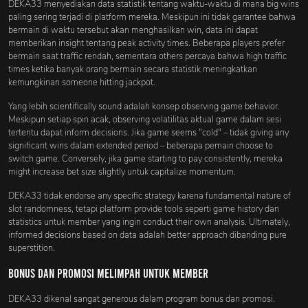
DEKA33 menyediakan data statistik tentang waktu-waktu di mana big wins
paling sering terjadi di platform mereka. Meskipun ini tidak garantee bahwa
bermain di waktu tersebut akan menghasilkan win, data ini dapat
memberikan insight tentang peak activity times. Beberapa players prefer
bermain saat traffic rendah, sementara others percaya bahwa high traffic
times ketika banyak orang bermain secara statistik meningkatkan
kemungkinan someone hitting jackpot.
Yang lebih scientifically sound adalah konsep observing game behavior.
Meskipun setiap spin acak, observing volatilitas aktual game dalam sesi
tertentu dapat inform decisions. Jika game seems "cold" – tidak giving any
significant wins dalam extended period – beberapa pemain choose to
switch game. Conversely, jika game starting to pay consistently, mereka
might increase bet size slightly untuk capitalize momentum.
DEKA33 tidak endorse any specific strategy karena fundamental nature of
slot randomness, tetapi platform provide tools seperti game history dan
statistics untuk member yang ingin conduct their own analysis. Ultimately,
informed decisions based on data adalah better approach dibanding pure
superstition.
Bonus dan Promosi Melimpah untuk Member
DEKA33 dikenal sangat generous dalam program bonus dan promosi.