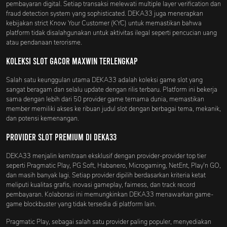
pembayaran digital. Setiap transaksi melewati multiple layer verification dan
fraud detection system yang sophisticated. DEKA33 juga menerapkan
kebijakan strict Know Your Customer (KYC) untuk memastikan bahwa
platform tidak disalahgunakan untuk aktivitas ilegal seperti pencucian uang
atau pendanaan terorisme.
Koleksi Slot Gacor Maxwin Terlengkap
Salah satu keunggulan utama DEKA33 adalah koleksi game slot yang
sangat beragam dan selalu update dengan rilis terbaru. Platform ini bekerja
sama dengan lebih dari 50 provider game ternama dunia, memastikan
member memiliki akses ke ribuan judul slot dengan berbagai tema, mekanik,
dan potensi kemenangan.
Provider Slot Premium di DEKA33
DEKA33 menjalin kemitraan eksklusif dengan provider-provider top tier
seperti Pragmatic Play, PG Soft, Habanero, Microgaming, NetEnt, Play'n GO,
dan masih banyak lagi. Setiap provider dipilih berdasarkan kriteria ketat
meliputi kualitas grafis, inovasi gameplay, fairness, dan track record
pembayaran. Kolaborasi ini memungkinkan DEKA33 menawarkan game-
game blockbuster yang tidak tersedia di platform lain.
Pragmatic Play, sebagai salah satu provider paling populer, menyediakan