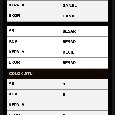
GANJIL
GANJIL
BESAR
BESAR
KECIL
BESAR
COLOK JITU
8
6
1