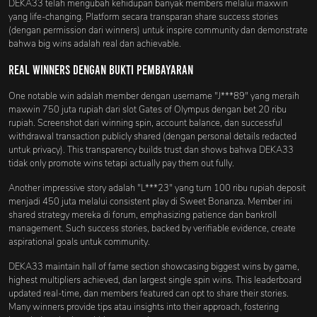
DEKA33 telah mengubah kehidupan banyak members melalui maxwin
yang life-changing. Platform secara transparan share success stories
(dengan permission dari winners) untuk inspire community dan demonstrate
bahwa big wins adalah real dan achievable.
Real Winners dengan Bukti Pembayaran
One notable win adalah member dengan username "J***89" yang meraih
maxwin 750 juta rupiah dari slot Gates of Olympus dengan bet 20 ribu
rupiah. Screenshot dari winning spin, account balance, dan successful
withdrawal transaction publicly shared (dengan personal details redacted
untuk privacy). This transparency builds trust dan shows bahwa DEKA33
tidak only promote wins tetapi actually pay them out fully.
Another impressive story adalah "L***23" yang turn 100 ribu rupiah deposit
menjadi 450 juta melalui consistent play di Sweet Bonanza. Member ini
shared strategy mereka di forum, emphasizing patience dan bankroll
management. Such success stories, backed by verifiable evidence, create
aspirational goals untuk community.
DEKA33 maintain hall of fame section showcasing biggest wins by game,
highest multipliers achieved, dan largest single spin wins. This leaderboard
updated real-time, dan members featured can opt to share their stories.
Many winners provide tips atau insights into their approach, fostering