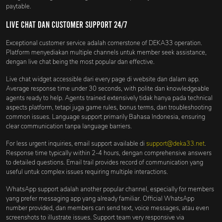
paytable.
Live Chat dan Customer Support 24/7
Exceptional customer service adalah cornerstone of DEKA33 operation.
Platform menyediakan multiple channels untuk member seek assistance,
dengan live chat being the most popular dan effective.
Live chat widget accessible dari every page di website dan dalam app.
Average response time under 30 seconds, with polite dan knowledgeable
agents ready to help. Agents trained extensively tidak hanya pada technical
aspects platform, tetapi juga game rules, bonus terms, dan troubleshooting
common issues. Language support primarily Bahasa Indonesia, ensuring
clear communication tanpa language barriers.
For less urgent inquiries, email support available di
support@deka33.net
.
Response time typically within 2-4 hours, dengan comprehensive answers
to detailed questions. Email trail provides record of communication yang
useful untuk complex issues requiring multiple interactions.
WhatsApp support adalah another popular channel, especially for members
yang prefer messaging app yang already familiar. Official WhatsApp
number provided, dan members can send text, voice messages, atau even
screenshots to illustrate issues. Support team very responsive via