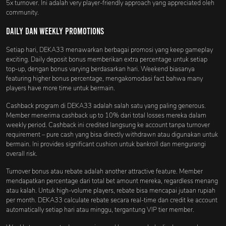
5x turnover. Ini adalah very player-friendly approach yang appreciated oleh
community.
Daily dan Weekly Promotions
Setiap hari, DEKA33 menawarkan berbagai promosi yang keep gameplay
exciting. Daily deposit bonus memberikan extra percentage untuk setiap
top-up, dengan bonus varying berdasarkan hari. Weekend biasanya
featuring higher bonus percentage, mengakomodasi fact bahwa many
players have more time untuk bermain.
Cashback program di DEKA33 adalah salah satu yang paling generous.
Member menerima cashback up to 10% dari total losses mereka dalam
weekly period. Cashback ini credited langsung ke account tanpa turnover
requirement – pure cash yang bisa directly withdrawn atau digunakan untuk
bermain. Ini provides significant cushion untuk bankroll dan mengurangi
overall risk.
Turnover bonus atau rebate adalah another attractive feature. Member
mendapatkan percentage dari total bet amount mereka, regardless menang
atau kalah. Untuk high-volume players, rebate bisa mencapai jutaan rupiah
per month. DEKA33 calculate rebate secara real-time dan credit ke account
automatically setiap hari atau minggu, tergantung VIP tier member.