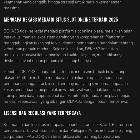
keamanan yang canggih, hingga strategi untuk meraih kemenangan
maksimal.
Mengapa DEKA33 Menjadi Situs Slot Online Terbaik 2025
DEKA33 tidak sekedar menjadi platform slot online biasa, melainkan telah
berevolusi menjadi ekosistem gaming yang komprehensif. Platform ini
menggabungkan teknologi terkini dengan pemahaman mendalam tentang
kebutuhan pemain modern. Sejak diluncurkan, DEKA33 konsisten
melakukan inovasi dan peningkatan kualitas layanan, menjadikannya
destinasi favorit ribuan pemain aktif setiap harinya.
Reputasi DEKA33 sebagai situs slot gacor maxwin terbaik bukan tanpa
alasan. Platform ini telah membayarkan miliaran rupiah kepada para
pemenang, dengan track record pembayaran yang sempurna tanpa ada
kasus penundaan atau penolakan withdrawal yang tidak beralasan.
Transparansi dalam operasional dan komitmen terhadap fair play menjadi
fondasi kepercayaan yang dibangun DEKA33 dengan para membernya.
Lisensi dan Regulasi yang Terpercaya
Keamanan dan legalitas merupakan prioritas utama DEKA33. Platform ini
beroperasi di bawah lisensi resmi dari Philippine Amusement and Gaming
Corporation (PAGCOR) dan tersertifikasi oleh Gaming Laboratories