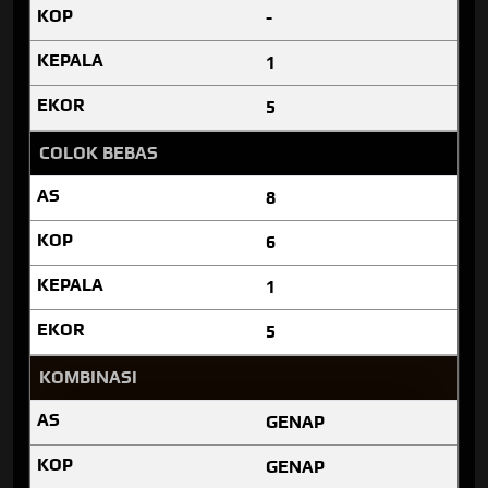
-
1
5
COLOK BEBAS
8
6
1
5
KOMBINASI
GENAP
GENAP