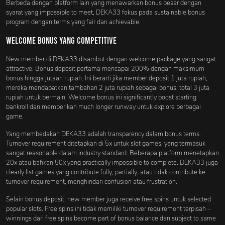
Berbeda dengan platform lain yang menawarkan bonus besar dengan
syarat yang impossible to meet, DEKA33 fokus pada sustainable bonus
program dengan terms yang fair dan achievable.
Welcome Bonus yang Competitive
New member di DEKA33 disambut dengan welcome package yang sangat
attractive. Bonus deposit pertama mencapai 200% dengan maksimum
bonus hingga jutaan rupiah. Ini berarti jika member deposit 1 juta rupiah,
mereka mendapatkan tambahan 2 juta rupiah sebagai bonus, total 3 juta
rupiah untuk bermain. Welcome bonus ini significantly boost starting
bankroll dan memberikan much longer runway untuk explore berbagai
game.
Yang membedakan DEKA33 adalah transparency dalam bonus terms.
Turnover requirement ditetapkan di 5x untuk slot games, yang termasuk
sangat reasonable dalam industry standard. Beberapa platform menetapkan
20x atau bahkan 50x yang practically impossible to complete. DEKA33 juga
clearly list games yang contribute fully, partially, atau tidak contribute ke
turnover requirement, menghindari confusion atau frustration.
Selain bonus deposit, new member juga receive free spins untuk selected
popular slots. Free spins ini tidak memiliki turnover requirement terpisah –
winnings dari free spins become part of bonus balance dan subject to same