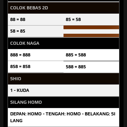
COLOK BEBAS 2D
88 = 88
85 = 58
58 = 85
COLOK NAGA
888 = 888
885 = 588
858 = 858
588 = 885
SHIO
1 - KUDA
SILANG HOMO
DEPAN: HOMO - TENGAH: HOMO - BELAKANG: SI
LANG