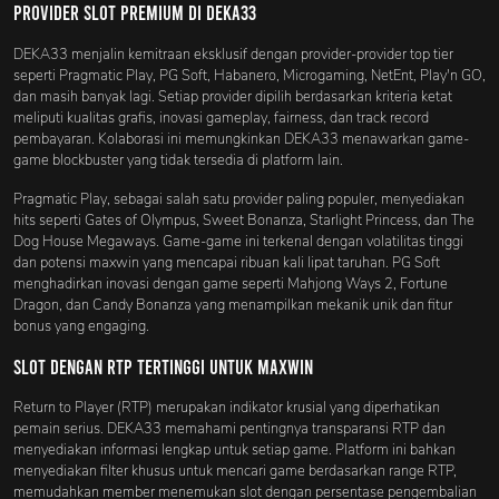
Provider Slot Premium di DEKA33
DEKA33 menjalin kemitraan eksklusif dengan provider-provider top tier
seperti Pragmatic Play, PG Soft, Habanero, Microgaming, NetEnt, Play'n GO,
dan masih banyak lagi. Setiap provider dipilih berdasarkan kriteria ketat
meliputi kualitas grafis, inovasi gameplay, fairness, dan track record
pembayaran. Kolaborasi ini memungkinkan DEKA33 menawarkan game-
game blockbuster yang tidak tersedia di platform lain.
Pragmatic Play, sebagai salah satu provider paling populer, menyediakan
hits seperti Gates of Olympus, Sweet Bonanza, Starlight Princess, dan The
Dog House Megaways. Game-game ini terkenal dengan volatilitas tinggi
dan potensi maxwin yang mencapai ribuan kali lipat taruhan. PG Soft
menghadirkan inovasi dengan game seperti Mahjong Ways 2, Fortune
Dragon, dan Candy Bonanza yang menampilkan mekanik unik dan fitur
bonus yang engaging.
Slot dengan RTP Tertinggi untuk Maxwin
Return to Player (RTP) merupakan indikator krusial yang diperhatikan
pemain serius. DEKA33 memahami pentingnya transparansi RTP dan
menyediakan informasi lengkap untuk setiap game. Platform ini bahkan
menyediakan filter khusus untuk mencari game berdasarkan range RTP,
memudahkan member menemukan slot dengan persentase pengembalian