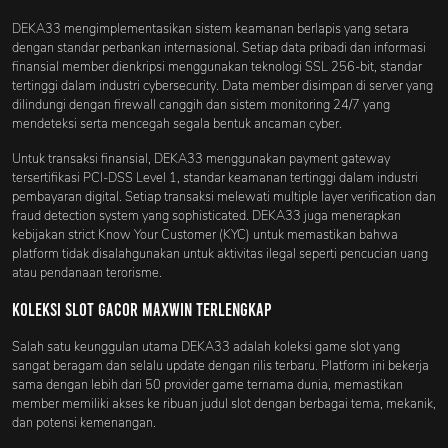
DEKA33 mengimplementasikan sistem keamanan berlapis yang setara
dengan standar perbankan internasional. Setiap data pribadi dan informasi
finansial member dienkripsi menggunakan teknologi SSL 256-bit, standar
tertinggi dalam industri cybersecurity. Data member disimpan di server yang
dilindungi dengan firewall canggih dan sistem monitoring 24/7 yang
mendeteksi serta mencegah segala bentuk ancaman cyber.
Untuk transaksi finansial, DEKA33 menggunakan payment gateway
tersertifikasi PCI-DSS Level 1, standar keamanan tertinggi dalam industri
pembayaran digital. Setiap transaksi melewati multiple layer verification dan
fraud detection system yang sophisticated. DEKA33 juga menerapkan
kebijakan strict Know Your Customer (KYC) untuk memastikan bahwa
platform tidak disalahgunakan untuk aktivitas ilegal seperti pencucian uang
atau pendanaan terorisme.
Koleksi Slot Gacor Maxwin Terlengkap
Salah satu keunggulan utama DEKA33 adalah koleksi game slot yang
sangat beragam dan selalu update dengan rilis terbaru. Platform ini bekerja
sama dengan lebih dari 50 provider game ternama dunia, memastikan
member memiliki akses ke ribuan judul slot dengan berbagai tema, mekanik,
dan potensi kemenangan.