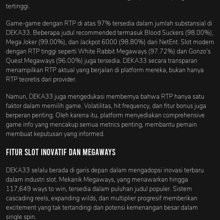
tertinggi.
Game-game dengan RTP di atas 97% tersedia dalam jumlah substansial di
DEKA33. Beberapa judul recommended termasuk Blood Suckers (98.00%),
Mega Joker (99.00%), dan Jackpot 6000 (98.80%) dari NetEnt. Slot modern
dengan RTP tinggi seperti White Rabbit Megaways (97.72%) dan Gonzo's
Quest Megaways (96.00%) juga tersedia. DEKA33 secara transparan
menampilkan RTP aktual yang berjalan di platform mereka, bukan hanya
RTP teoretis dari provider.
Namun, DEKA33 juga mengedukasi membernya bahwa RTP hanya satu
faktor dalam memilih game. Volatilitas, hit frequency, dan fitur bonus juga
berperan penting. Oleh karena itu, platform menyediakan comprehensive
game info yang mencakup semua metrics penting, membantu pemain
membuat keputusan yang informed.
Fitur Slot Inovatif dan Megaways
DEKA33 selalu berada di garis depan dalam mengadopsi inovasi terbaru
dalam industri slot. Mekanik Megaways, yang menawarkan hingga
117,649 ways to win, tersedia dalam puluhan judul populer. Sistem
cascading reels, expanding wilds, dan multiplier progresif memberikan
excitement yang tak tertandingi dan potensi kemenangan besar dalam
single spin.