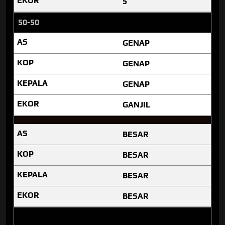
5
50-50
GENAP
GENAP
GENAP
GANJIL
BESAR
BESAR
BESAR
BESAR