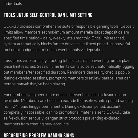
individuals.
Tools untuk Self-Control dan Limit Setting
DEKA33 provides comprehensive suite of responsible gaming tools. Deposit
limits allow members set maximum amount mereka dapat deposit dalam
specified time period – daily, weekly, atau monthly. Once limit reached,
system automatically blocks further deposits until next period. Ini powerful
tool untuk budget control dan prevent impulsive depositing.
Loss limits work similarly, tracking total losses dan preventing further play
once limit reached. Session time limits can also be set, automatically logging
out member after specified duration. Reminders dan reality checks pop up
during extended sessions, prompting members to review berapa lama dan
berapa banyak they've been playing.
For members yang need more drastic intervention, self-exclusion option
available. Members can choose to exclude themselves untuk period ranging
from 24 hours hingga permanently. During exclusion period, account
completely inaccessible, dan no promotional materials sent. DEKA33 take
self-exclusion seriously, dengan strict protocols preventing excluded
members from creating new accounts.
Recognizing Problem Gaming Signs