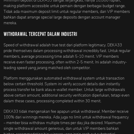
Minimum deposit di DEKA33 sangat terjangkau, hanya 10,000 rupiah,
making platform accessible untuk pemain dengan berbagai budget range.
Tidak ada maximum deposit limit untuk regular members, dan VIP members
bahkan dapat arrange special large deposits dengan account manager
mereka.
Withdrawal Tercepat dalam Industri
Speed of withdrawal adalah true test dari platform legitimacy. DEKA33
pride themselves dalam processing withdrawal incredibly fast. Untuk regular
members, average processing time adalah 5-10 menit. VIP members
receive even faster processing, often within 2-5 menit. Ini adalah industry-
leading speed yang jarang matched oleh competitor.
Platform menggunakan automated withdrawal system untuk transaction
below certain threshold. System ini verify account details dan instantly
process transfer ke bank atau e-wallet member. Untuk large withdrawals
above certain amount, additional security verification diperlukan, tetapi even
dalam these cases, processing completed within 30 menit.
DEKA33 tidak mengenakan fee apapun untuk withdrawal. Member receive
100% dari winnings mereka. Ada juga no limit untuk withdrawal frequency
– member bisa withdraw multiple times per day jika desired. Maximum
single withdrawal amount generous, dan untuk VIP members bahkan