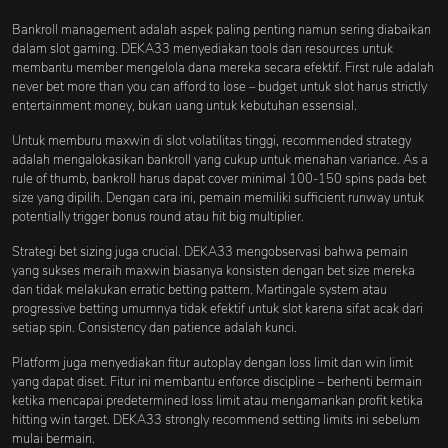
Bankroll management adalah aspek paling penting namun sering diabaikan
dalam slot gaming. DEKA33 menyediakan tools dan resources untuk
membantu member mengelola dana mereka secara efektif. First rule adalah
never bet more than you can afford to lose – budget untuk slot harus strictly
entertainment money, bukan uang untuk kebutuhan essensial.
Untuk memburu maxwin di slot volatilitas tinggi, recommended strategy
adalah mengalokasikan bankroll yang cukup untuk menahan variance. As a
rule of thumb, bankroll harus dapat cover minimal 100-150 spins pada bet
size yang dipilih. Dengan cara ini, pemain memiliki sufficient runway untuk
potentially trigger bonus round atau hit big multiplier.
Strategi bet sizing juga crucial. DEKA33 mengobservasi bahwa pemain
yang sukses meraih maxwin biasanya konsisten dengan bet size mereka
dan tidak melakukan erratic betting pattern. Martingale system atau
progressive betting umumnya tidak efektif untuk slot karena sifat acak dari
setiap spin. Consistency dan patience adalah kunci.
Platform juga menyediakan fitur autoplay dengan loss limit dan win limit
yang dapat diset. Fitur ini membantu enforce discipline – berhenti bermain
ketika mencapai predetermined loss limit atau mengamankan profit ketika
hitting win target. DEKA33 strongly recommend setting limits ini sebelum
mulai bermain.