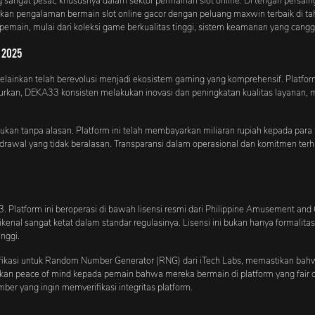
g sangat pesat, khususnya dalam sektor permainan slot online. Di tengah persa
rkan pengalaman bermain slot online gacor dengan peluang maxwin terbaik di ta
emain, mulai dari koleksi game berkualitas tinggi, sistem keamanan yang cangg
 2025
 melainkan telah berevolusi menjadi ekosistem gaming yang komprehensif. Platf
an, DEKA33 konsisten melakukan inovasi dan peningkatan kualitas layanan, men
bukan tanpa alasan. Platform ini telah membayarkan miliaran rupiah kepada pa
awal yang tidak beralasan. Transparansi dalam operasional dan komitmen terha
Platform ini beroperasi di bawah lisensi resmi dari Philippine Amusement and 
 dikenal sangat ketat dalam standar regulasinya. Lisensi ini bukan hanya formal
inggi.
ifikasi untuk Random Number Generator (RNG) dari iTech Labs, memastikan bahwa
kan peace of mind kepada pemain bahwa mereka bermain di platform yang fair da
ber yang ingin memverifikasi integritas platform.