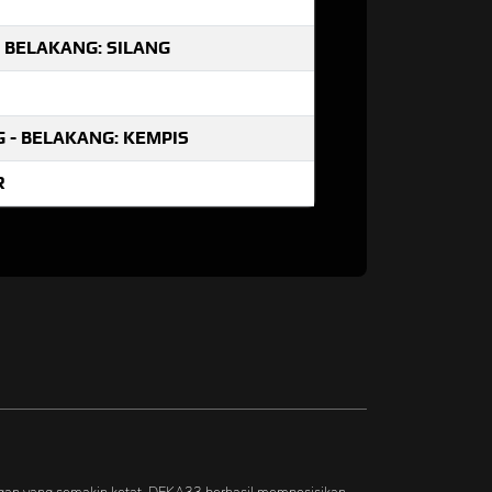
- BELAKANG: SILANG
 - BELAKANG: KEMPIS
R