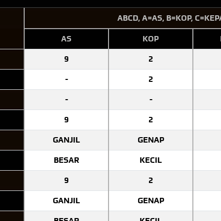
ABCD, A=AS, B=KOP, C=KE
AS
KOP
9
2
-
2
-
-
9
2
GANJIL
GENAP
BESAR
KECIL
9
2
GANJIL
GENAP
BESAR
KECIL