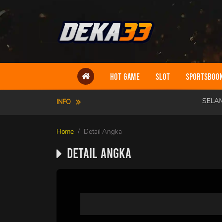
HOT GAME
SLOT
SPORTSBOO
SELAMAT 
INFO
Home
Detail Angka
Detail Angka