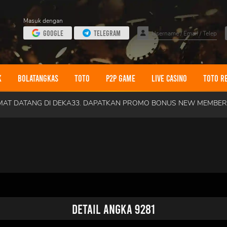
Masuk dengan
Google
Telegram
Username / Email / Telepon
K
BOLATANGKAS
TOTO
P2P GAME
LIVE CASINO
TOTO R
DATANG DI DEKA33. DAPATKAN PROMO BONUS NEW MEMBER 10
Detail Angka 9281