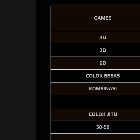
GAMES
4D
3D
2D
COLOK BEBAS
KOMBINASI
COLOK JITU
50-50