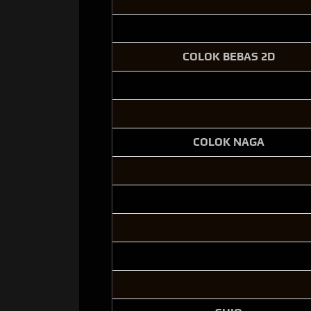
COLOK BEBAS 2D
COLOK NAGA