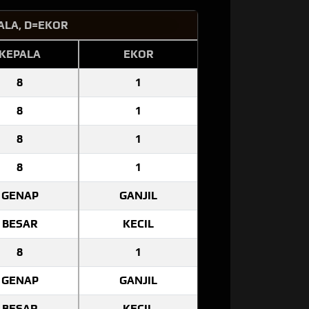
PALA, D=EKOR
KEPALA
EKOR
8
1
8
1
8
1
8
1
GENAP
GANJIL
BESAR
KECIL
8
1
GENAP
GANJIL
BESAR
KECIL