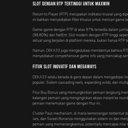
Slot dengan RTP Tertinggi untuk Maxwin
Return to Player (RTP) merupakan indikator krusial yang 
ini bahkan menyediakan filter khusus untuk mencari game
Game-game dengan RTP di atas 97% tersedia dalam jumlah
(98.80%) dari NetEnt. Slot modern dengan RTP tinggi se
aktual yang berjalan di platform mereka, bukan hanya RTP teo
Namun, DEKA33 juga mengedukasi membernya bahwa RTP hanya 
menyediakan comprehensive game info yang mencakup sem
Fitur Slot Inovatif dan Megaways
DEKA33 selalu berada di garis depan dalam mengadopsi ino
populer. Sistem cascading reels, expanding wilds, dan mult
Fitur Buy Bonus yang memungkinkan pemain langsung mengaks
kalangan pemain yang menginginkan akses instant ke roun
pemain menemukan game dengan fitur ini.
Cluster Pays mechanism, di mana kemenangan terbentuk dari
Jars, dan Sweet Bonanza menggunakan sistem ini dan menjad
pemain yang memenangkannya, potentially mencapai nilai ra