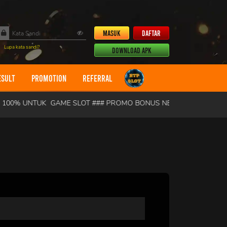
Masuk
Daftar
Kata Sandi
Lupa kata sandi?
Download APK
ESULT
PROMOTION
REFERRAL
0% UNTUK GAME SLOT ### PROMO BONUS NEW MEMBER 60 % 