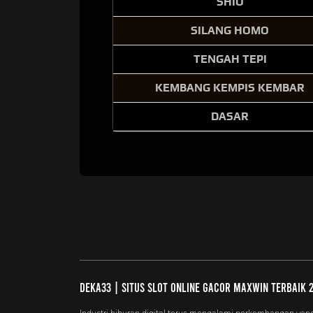
SHIO
SILANG HOMO
TENGAH TEPI
KEMBANG KEMPIS KEMBAR
DASAR
DEKA33 | Situs Slot Online Gacor Maxwin Terbaik 