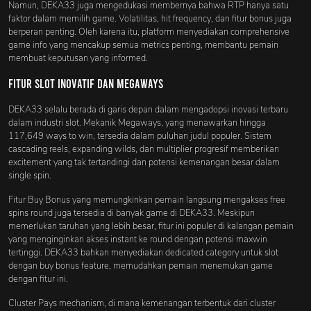
Namun, DEKA33 juga mengedukasi membernya bahwa RTP hanya satu
faktor dalam memilih game. Volatilitas, hit frequency, dan fitur bonus juga
berperan penting. Oleh karena itu, platform menyediakan comprehensive
game info yang mencakup semua metrics penting, membantu pemain
membuat keputusan yang informed.
Fitur Slot Inovatif dan Megaways
DEKA33 selalu berada di garis depan dalam mengadopsi inovasi terbaru
dalam industri slot. Mekanik Megaways, yang menawarkan hingga
117,649 ways to win, tersedia dalam puluhan judul populer. Sistem
cascading reels, expanding wilds, dan multiplier progresif memberikan
excitement yang tak tertandingi dan potensi kemenangan besar dalam
single spin.
Fitur Buy Bonus yang memungkinkan pemain langsung mengakses free
spins round juga tersedia di banyak game di DEKA33. Meskipun
memerlukan taruhan yang lebih besar, fitur ini populer di kalangan pemain
yang menginginkan akses instant ke round dengan potensi maxwin
tertinggi. DEKA33 bahkan menyediakan dedicated category untuk slot
dengan buy bonus feature, memudahkan pemain menemukan game
dengan fitur ini.
Cluster Pays mechanism, di mana kemenangan terbentuk dari cluster