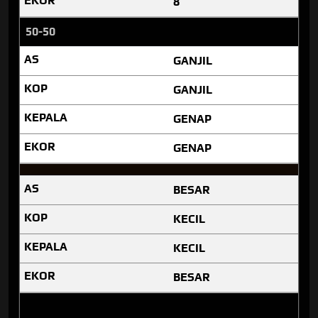
8
50-50
GANJIL
GANJIL
GENAP
GENAP
BESAR
KECIL
KECIL
BESAR