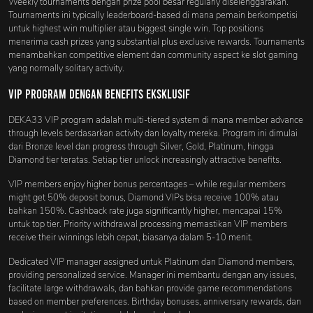
Weekly tournaments dengan prize pool besar regularly diselenggarakan.
Tournaments ini typically leaderboard-based di mana pemain berkompetisi
untuk highest win multiplier atau biggest single win. Top positions
menerima cash prizes yang substantial plus exclusive rewards. Tournaments
menambahkan competitive element dan community aspect ke slot gaming
yang normally solitary activity.
VIP Program dengan Benefits Eksklusif
DEKA33 VIP program adalah multi-tiered system di mana member advance
through levels berdasarkan activity dan loyalty mereka. Program ini dimulai
dari Bronze level dan progress through Silver, Gold, Platinum, hingga
Diamond tier teratas. Setiap tier unlock increasingly attractive benefits.
VIP members enjoy higher bonus percentages – while regular members
might get 50% deposit bonus, Diamond VIPs bisa receive 100% atau
bahkan 150%. Cashback rate juga significantly higher, mencapai 15%
untuk top tier. Priority withdrawal processing memastikan VIP members
receive their winnings lebih cepat, biasanya dalam 5-10 menit.
Dedicated VIP manager assigned untuk Platinum dan Diamond members,
providing personalized service. Manager ini membantu dengan any issues,
facilitate large withdrawals, dan bahkan provide game recommendations
based on member preferences. Birthday bonuses, anniversary rewards, dan