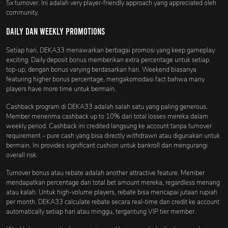
5x turnover. Ini adalah very player-friendly approach yang appreciated oleh
community.
Daily dan Weekly Promotions
Setiap hari, DEKA33 menawarkan berbagai promosi yang keep gameplay
exciting. Daily deposit bonus memberikan extra percentage untuk setiap
top-up, dengan bonus varying berdasarkan hari. Weekend biasanya
featuring higher bonus percentage, mengakomodasi fact bahwa many
players have more time untuk bermain.
Cashback program di DEKA33 adalah salah satu yang paling generous.
Member menerima cashback up to 10% dari total losses mereka dalam
weekly period. Cashback ini credited langsung ke account tanpa turnover
requirement – pure cash yang bisa directly withdrawn atau digunakan untuk
bermain. Ini provides significant cushion untuk bankroll dan mengurangi
overall risk.
Turnover bonus atau rebate adalah another attractive feature. Member
mendapatkan percentage dari total bet amount mereka, regardless menang
atau kalah. Untuk high-volume players, rebate bisa mencapai jutaan rupiah
per month. DEKA33 calculate rebate secara real-time dan credit ke account
automatically setiap hari atau minggu, tergantung VIP tier member.