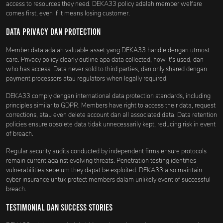
access to resources they need. DEKA33 policy adalah member welfare
comes first, even if it means losing customer.
Data Privacy dan Protection
Member data adalah valuable asset yang DEKA33 handle dengan utmost
care. Privacy policy clearly outline apa data collected, how it's used, dan
who has access. Data never sold to third parties, dan only shared dengan
payment processors atau regulators when legally required.
DEKA33 comply dengan international data protection standards, including
principles similar to GDPR. Members have right to access their data, request
corrections, atau even delete account dan all associated data. Data retention
policies ensure obsolete data tidak unnecessarily kept, reducing risk in event
of breach.
Regular security audits conducted by independent firms ensure protocols
remain current against evolving threats. Penetration testing identifies
vulnerabilities sebelum they dapat be exploited. DEKA33 also maintain
cyber insurance untuk protect members dalam unlikely event of successful
breach.
Testimonial dan Success Stories