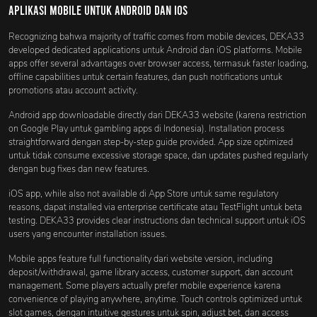
Aplikasi Mobile untuk Android dan iOS
Recognizing bahwa majority of traffic comes from mobile devices, DEKA33
developed dedicated applications untuk Android dan iOS platforms. Mobile
apps offer several advantages over browser access, termasuk faster loading,
offline capabilities untuk certain features, dan push notifications untuk
promotions atau account activity.
Android app downloadable directly dari DEKA33 website (karena restriction
on Google Play untuk gambling apps di Indonesia). Installation process
straightforward dengan step-by-step guide provided. App size optimized
untuk tidak consume excessive storage space, dan updates pushed regularly
dengan bug fixes dan new features.
iOS app, while also not available di App Store untuk same regulatory
reasons, dapat installed via enterprise certificate atau TestFlight untuk beta
testing. DEKA33 provides clear instructions dan technical support untuk iOS
users yang encounter installation issues.
Mobile apps feature full functionality dari website version, including
deposit/withdrawal, game library access, customer support, dan account
management. Some players actually prefer mobile experience karena
convenience of playing anywhere, anytime. Touch controls optimized untuk
slot games, dengan intuitive gestures untuk spin, adjust bet, dan access