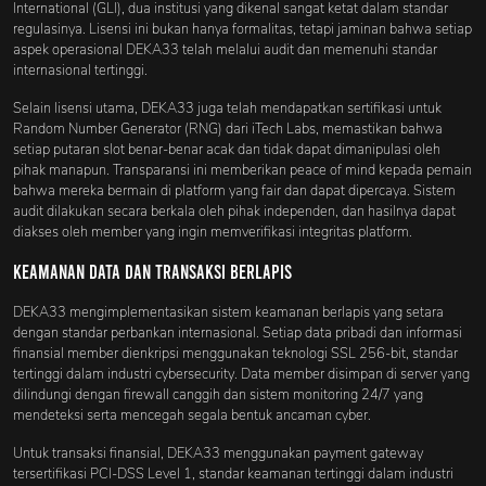
International (GLI), dua institusi yang dikenal sangat ketat dalam standar
regulasinya. Lisensi ini bukan hanya formalitas, tetapi jaminan bahwa setiap
aspek operasional DEKA33 telah melalui audit dan memenuhi standar
internasional tertinggi.
Selain lisensi utama, DEKA33 juga telah mendapatkan sertifikasi untuk
Random Number Generator (RNG) dari iTech Labs, memastikan bahwa
setiap putaran slot benar-benar acak dan tidak dapat dimanipulasi oleh
pihak manapun. Transparansi ini memberikan peace of mind kepada pemain
bahwa mereka bermain di platform yang fair dan dapat dipercaya. Sistem
audit dilakukan secara berkala oleh pihak independen, dan hasilnya dapat
diakses oleh member yang ingin memverifikasi integritas platform.
Keamanan Data dan Transaksi Berlapis
DEKA33 mengimplementasikan sistem keamanan berlapis yang setara
dengan standar perbankan internasional. Setiap data pribadi dan informasi
finansial member dienkripsi menggunakan teknologi SSL 256-bit, standar
tertinggi dalam industri cybersecurity. Data member disimpan di server yang
dilindungi dengan firewall canggih dan sistem monitoring 24/7 yang
mendeteksi serta mencegah segala bentuk ancaman cyber.
Untuk transaksi finansial, DEKA33 menggunakan payment gateway
tersertifikasi PCI-DSS Level 1, standar keamanan tertinggi dalam industri