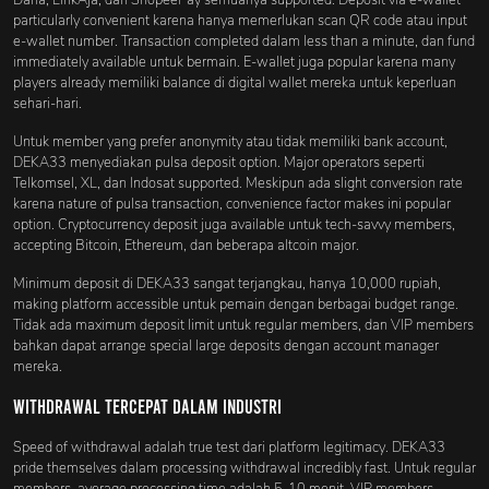
Dana, LinkAja, dan ShopeePay semuanya supported. Deposit via e-wallet
particularly convenient karena hanya memerlukan scan QR code atau input
e-wallet number. Transaction completed dalam less than a minute, dan fund
immediately available untuk bermain. E-wallet juga popular karena many
players already memiliki balance di digital wallet mereka untuk keperluan
sehari-hari.
Untuk member yang prefer anonymity atau tidak memiliki bank account,
DEKA33 menyediakan pulsa deposit option. Major operators seperti
Telkomsel, XL, dan Indosat supported. Meskipun ada slight conversion rate
karena nature of pulsa transaction, convenience factor makes ini popular
option. Cryptocurrency deposit juga available untuk tech-savvy members,
accepting Bitcoin, Ethereum, dan beberapa altcoin major.
Minimum deposit di DEKA33 sangat terjangkau, hanya 10,000 rupiah,
making platform accessible untuk pemain dengan berbagai budget range.
Tidak ada maximum deposit limit untuk regular members, dan VIP members
bahkan dapat arrange special large deposits dengan account manager
mereka.
Withdrawal Tercepat dalam Industri
Speed of withdrawal adalah true test dari platform legitimacy. DEKA33
pride themselves dalam processing withdrawal incredibly fast. Untuk regular