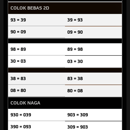
COLOK BEBAS 2D
93 = 39
39 = 93
90 = 09
09 = 90
98 = 89
89 = 98
30 = 03
03 = 30
38 = 83
83 = 38
08 = 80
80 = 08
COLOK NAGA
930 = 039
903 = 309
390 = 093
309 = 903