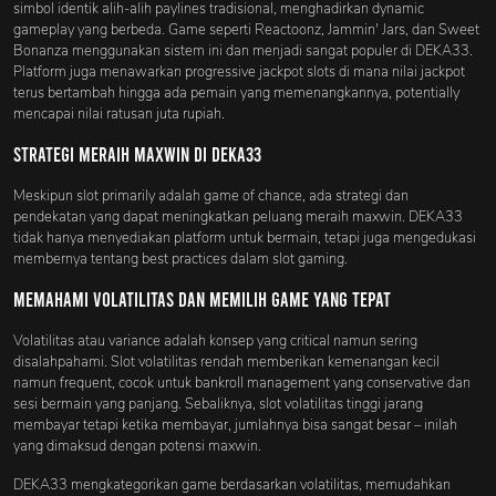
simbol identik alih-alih paylines tradisional, menghadirkan dynamic
gameplay yang berbeda. Game seperti Reactoonz, Jammin' Jars, dan Sweet
Bonanza menggunakan sistem ini dan menjadi sangat populer di DEKA33.
Platform juga menawarkan progressive jackpot slots di mana nilai jackpot
terus bertambah hingga ada pemain yang memenangkannya, potentially
mencapai nilai ratusan juta rupiah.
Strategi Meraih Maxwin di DEKA33
Meskipun slot primarily adalah game of chance, ada strategi dan
pendekatan yang dapat meningkatkan peluang meraih maxwin. DEKA33
tidak hanya menyediakan platform untuk bermain, tetapi juga mengedukasi
membernya tentang best practices dalam slot gaming.
Memahami Volatilitas dan Memilih Game yang Tepat
Volatilitas atau variance adalah konsep yang critical namun sering
disalahpahami. Slot volatilitas rendah memberikan kemenangan kecil
namun frequent, cocok untuk bankroll management yang conservative dan
sesi bermain yang panjang. Sebaliknya, slot volatilitas tinggi jarang
membayar tetapi ketika membayar, jumlahnya bisa sangat besar – inilah
yang dimaksud dengan potensi maxwin.
DEKA33 mengkategorikan game berdasarkan volatilitas, memudahkan