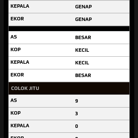
GENAP
GENAP
BESAR
KECIL
KECIL
BESAR
COLOK JITU
9
3
0