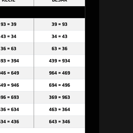
93 = 39
39 = 93
43 = 34
34 = 43
36 = 63
63 = 36
493 = 394
439 = 934
946 = 649
964 = 469
649 = 946
694 = 496
396 = 693
369 = 963
436 = 634
463 = 364
634 = 436
643 = 346