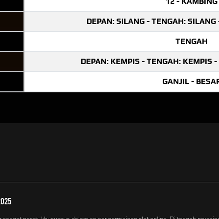
12 - KAMBING
DEPAN: SILANG - TENGAH: SILANG
TENGAH
DEPAN: KEMPIS - TENGAH: KEMPIS 
GANJIL - BESA
2025