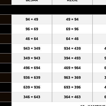
94 = 49
49 = 94
96 = 69
69 = 96
46 = 64
64 = 46
943 = 349
934 = 439
349 = 943
394 = 493
496 = 694
469 = 964
936 = 639
963 = 369
639 = 936
693 = 396
346 = 643
364 = 463