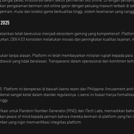
g sangat pesat, khususnya dalam sektor permainan slot online. Di tengah persa
rkan pengalaman bermain slot online gacor dengan peluang maxwin terbaik di ta
emain, mulai dari koleksi game berkualitas tinggi, sistem keamanan yang cangg
 2025
 melainkan telah berevolusi menjadi ekosistem gaming yang komprehensif. Platf
an, DEKA33 konsisten melakukan inovasi dan peningkatan kualitas layanan, men
bukan tanpa alasan. Platform ini telah membayarkan miliaran rupiah kepada pa
awal yang tidak beralasan. Transparansi dalam operasional dan komitmen terha
Platform ini beroperasi di bawah lisensi resmi dari Philippine Amusement and 
 dikenal sangat ketat dalam standar regulasinya. Lisensi ini bukan hanya formal
inggi.
ifikasi untuk Random Number Generator (RNG) dari iTech Labs, memastikan bahwa
kan peace of mind kepada pemain bahwa mereka bermain di platform yang fair da
ber yang ingin memverifikasi integritas platform.