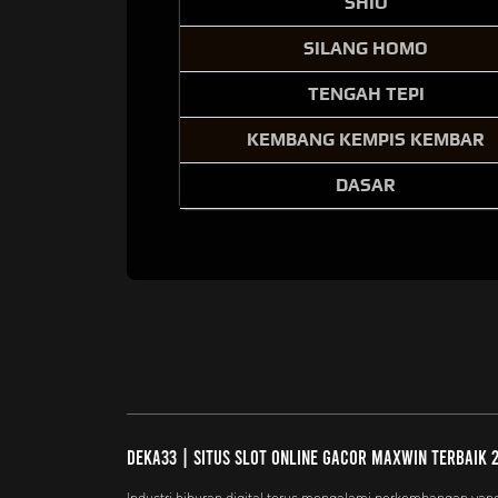
SHIO
SILANG HOMO
TENGAH TEPI
KEMBANG KEMPIS KEMBAR
DASAR
DEKA33 | Situs Slot Online Gacor Maxwin Terbaik 