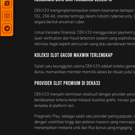
DEKA33 mengimplementasikan sistem keamanan berlapis yang
SSL 256-bit, standar tertinggi dalam industri cybersecurit
segala bentuk ancaman cyber.
Untuk transaksi finansial, DEKA33 menggunakan payment gat
layer verification dan fraud detection system yang sophis
aktivitas ilegal seperti pencucian uang atau pendanaan tero
Koleksi Slot Gacor Maxwin Terlengkap
Salah satu keunggulan utama DEKA33 adalah koleksi game sl
dunia, memastikan member memiliki akses ke ribuan judul 
Provider Slot Premium di DEKA33
DEKA33 menjalin kemitraan eksklusif dengan provider-provide
berdasarkan kriteria ketat meliputi kualitas grafis, inov
tersedia di platform lain.
Pragmatic Play, sebagai salah satu provider paling popule
dengan volatilitas tinggi dan potensi maxwin yang mencapa
menampilkan mekanik unik dan fitur bonus yang engaging.