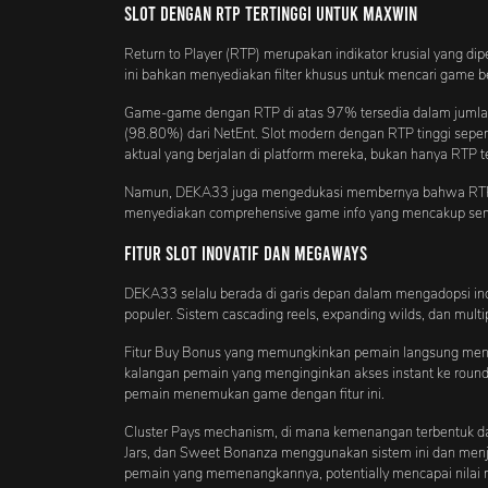
Slot dengan RTP Tertinggi untuk Maxwin
Return to Player (RTP) merupakan indikator krusial yang 
ini bahkan menyediakan filter khusus untuk mencari game
Game-game dengan RTP di atas 97% tersedia dalam jumlah
(98.80%) dari NetEnt. Slot modern dengan RTP tinggi se
aktual yang berjalan di platform mereka, bukan hanya RTP teo
Namun, DEKA33 juga mengedukasi membernya bahwa RTP hanya 
menyediakan comprehensive game info yang mencakup sem
Fitur Slot Inovatif dan Megaways
DEKA33 selalu berada di garis depan dalam mengadopsi ino
populer. Sistem cascading reels, expanding wilds, dan mult
Fitur Buy Bonus yang memungkinkan pemain langsung mengaks
kalangan pemain yang menginginkan akses instant ke roun
pemain menemukan game dengan fitur ini.
Cluster Pays mechanism, di mana kemenangan terbentuk dari
Jars, dan Sweet Bonanza menggunakan sistem ini dan menjad
pemain yang memenangkannya, potentially mencapai nilai ra