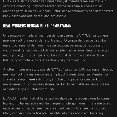
DEKA33 telah mengubah kehidupan banyak members melalui maxwin
yang life-changing. Platform secara transparan share success stories
(dengan permission dari winners) untuk inspire community dan demonstrate
bahwa big wins adalah real dan achievable.
Real Winners dengan Bukti Pembayaran
One notable win adalah member dengan username "J***89" yang meraih
maxwin 750 juta rupiah dari slot Gates of Olympus dengan bet 20 ribu
rupiah. Screenshot dari winning spin, account balance, dan successful
withdrawal transaction publicly shared (dengan personal details redacted
untuk privacy). This transparency builds trust dan shows bahwa DEKA33
tidak only promote wins tetapi actually pay them out fully.
Another impressive story adalah "L***23" yang turn 100 ribu rupiah deposit
menjadi 450 juta melalui consistent play di Sweet Bonanza. Member ini
shared strategy mereka di forum, emphasizing patience dan bankroll
management. Such success stories, backed by verifiable evidence, create
aspirational goals untuk community.
DEKA33 maintain hall of fame section showcasing biggest wins by game,
highest multipliers achieved, dan largest single spin wins. This leaderboard
updated real-time, dan members featured can opt to share their stories.
Many winners provide tips atau insights into their approach, fostering