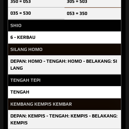
350 = 053
305 = 503
035 = 530
053 = 350
SHIO
6 - KERBAU
SILANG HOMO
DEPAN: HOMO - TENGAH: HOMO - BELAKANG: SI
LANG
TENGAH TEPI
TENGAH
KEMBANG KEMPIS KEMBAR
DEPAN: KEMPIS - TENGAH: KEMPIS - BELAKANG:
KEMPIS