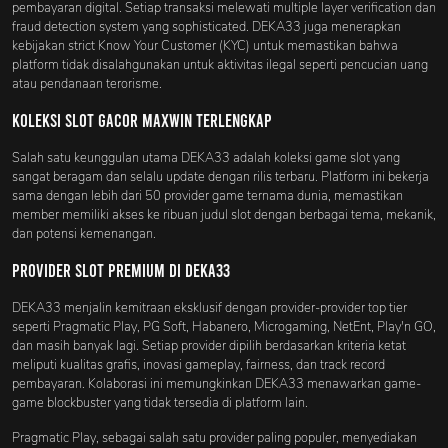
pembayaran digital. Setiap transaksi melewati multiple layer verification dan
fraud detection system yang sophisticated. DEKA33 juga menerapkan
kebijakan strict Know Your Customer (KYC) untuk memastikan bahwa
platform tidak disalahgunakan untuk aktivitas ilegal seperti pencucian uang
atau pendanaan terorisme.
Koleksi Slot Gacor Maxwin Terlengkap
Salah satu keunggulan utama DEKA33 adalah koleksi game slot yang
sangat beragam dan selalu update dengan rilis terbaru. Platform ini bekerja
sama dengan lebih dari 50 provider game ternama dunia, memastikan
member memiliki akses ke ribuan judul slot dengan berbagai tema, mekanik,
dan potensi kemenangan.
Provider Slot Premium di DEKA33
DEKA33 menjalin kemitraan eksklusif dengan provider-provider top tier
seperti Pragmatic Play, PG Soft, Habanero, Microgaming, NetEnt, Play'n GO,
dan masih banyak lagi. Setiap provider dipilih berdasarkan kriteria ketat
meliputi kualitas grafis, inovasi gameplay, fairness, dan track record
pembayaran. Kolaborasi ini memungkinkan DEKA33 menawarkan game-
game blockbuster yang tidak tersedia di platform lain.
Pragmatic Play, sebagai salah satu provider paling populer, menyediakan