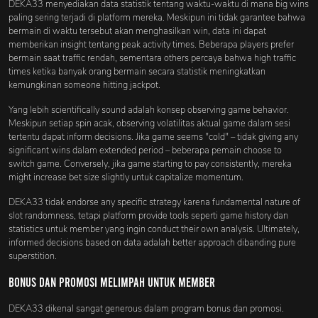
DEKA33 menyediakan data statistik tentang waktu-waktu di mana big wins
paling sering terjadi di platform mereka. Meskipun ini tidak garantee bahwa
bermain di waktu tersebut akan menghasilkan win, data ini dapat
memberikan insight tentang peak activity times. Beberapa players prefer
bermain saat traffic rendah, sementara others percaya bahwa high traffic
times ketika banyak orang bermain secara statistik meningkatkan
kemungkinan someone hitting jackpot.
Yang lebih scientifically sound adalah konsep observing game behavior.
Meskipun setiap spin acak, observing volatilitas aktual game dalam sesi
tertentu dapat inform decisions. Jika game seems "cold" – tidak giving any
significant wins dalam extended period – beberapa pemain choose to
switch game. Conversely, jika game starting to pay consistently, mereka
might increase bet size slightly untuk capitalize momentum.
DEKA33 tidak endorse any specific strategy karena fundamental nature of
slot randomness, tetapi platform provide tools seperti game history dan
statistics untuk member yang ingin conduct their own analysis. Ultimately,
informed decisions based on data adalah better approach dibanding pure
superstition.
Bonus dan Promosi Melimpah untuk Member
DEKA33 dikenal sangat generous dalam program bonus dan promosi.