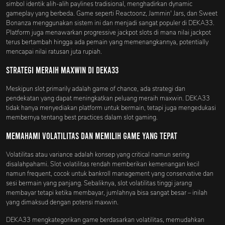
simbol identik alih-alih paylines tradisional, menghadirkan dynamic
gameplay yang berbeda. Game seperti Reactoonz, Jammin' Jars, dan Sweet
Bonanza menggunakan sistem ini dan menjadi sangat populer di DEKA33.
Platform juga menawarkan progressive jackpot slots di mana nilai jackpot
terus bertambah hingga ada pemain yang memenangkannya, potentially
mencapai nilai ratusan juta rupiah.
Strategi Meraih Maxwin di DEKA33
Meskipun slot primarily adalah game of chance, ada strategi dan
pendekatan yang dapat meningkatkan peluang meraih maxwin. DEKA33
tidak hanya menyediakan platform untuk bermain, tetapi juga mengedukasi
membernya tentang best practices dalam slot gaming.
Memahami Volatilitas dan Memilih Game yang Tepat
Volatilitas atau variance adalah konsep yang critical namun sering
disalahpahami. Slot volatilitas rendah memberikan kemenangan kecil
namun frequent, cocok untuk bankroll management yang conservative dan
sesi bermain yang panjang. Sebaliknya, slot volatilitas tinggi jarang
membayar tetapi ketika membayar, jumlahnya bisa sangat besar – inilah
yang dimaksud dengan potensi maxwin.
DEKA33 mengkategorikan game berdasarkan volatilitas, memudahkan