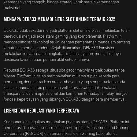
keamanan yang canggih, hingga strategi untuk meraih kemenangan
maksimal.
Mengapa DEKA33 Menjadi Situs Slot Online Terbaik 2025
DEKA33 tidak sekedar menjadi platform slot online biasa, melainkan telah
berevolusi menjadi ekosistem gaming yang komprehensif. Platform ini
menggabungkan teknologi terkini dengan pemahaman mendalam tentang
kebutuhan pemain modern. Sejak diluncurkan, DEKA33 konsisten
melakukan inovasi dan peningkatan kualitas layanan, menjadikannya
destinasi favorit ribuan pemain aktif setiap harinya.
Reputasi DEKA33 sebagai situs slot gacor maxwin terbaik bukan tanpa
alasan. Platform ini telah membayarkan miliaran rupiah kepada para
pemenang, dengan track record pembayaran yang sempurna tanpa ada
kasus penundaan atau penolakan withdrawal yang tidak beralasan.
Transparansi dalam operasional dan komitmen terhadap fair play menjadi
fondasi kepercayaan yang dibangun DEKA33 dengan para membernya.
Lisensi dan Regulasi yang Terpercaya
Keamanan dan legalitas merupakan prioritas utama DEKA33. Platform ini
beroperasi di bawah lisensi resmi dari Philippine Amusement and Gaming
Corporation (PAGCOR) dan tersertifikasi oleh Gaming Laboratories