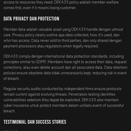
access to resources they need. DEKA33 policy adalah member welfare
comes first, even if it means losing customer.
Data Privacy dan Protection
Member data adalah valuable asset yang DEKA33 handle dengan utmost
care. Privacy policy clearly outline apa data collected, how it's used, dan
who has access. Data never sold to third parties, dan only shared dengan
payment processors atau regulators when legally required.
DEKA33 comply dengan international data protection standards, including
principles similar to GDPR. Members have right to access their data, request
corrections, atau even delete account dan all associated data. Data retention
policies ensure obsolete data tidak unnecessarily kept, reducing risk in event
of breach.
Regular security audits conducted by independent firms ensure protocols
remain current against evolving threats. Penetration testing identifies
vulnerabilities sebelum they dapat be exploited. DEKA33 also maintain
cyber insurance untuk protect members dalam unlikely event of successful
breach.
Testimonial dan Success Stories