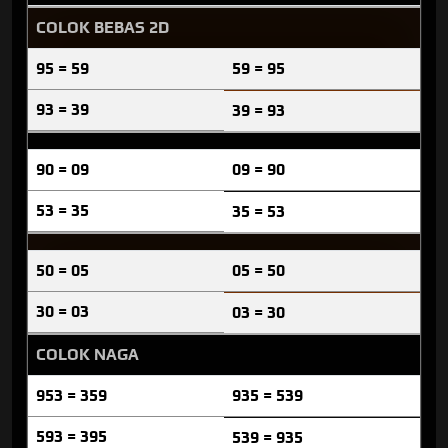
COLOK BEBAS 2D
95 = 59
59 = 95
93 = 39
39 = 93
90 = 09
09 = 90
53 = 35
35 = 53
50 = 05
05 = 50
30 = 03
03 = 30
COLOK NAGA
953 = 359
935 = 539
593 = 395
539 = 935