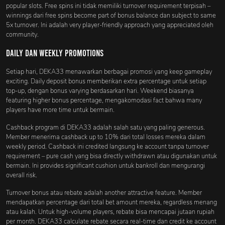
popular slots. Free spins ini tidak memiliki turnover requirement terpisah –
winnings dari free spins become part of bonus balance dan subject to same
5x turnover. Ini adalah very player-friendly approach yang appreciated oleh
community.
Daily dan Weekly Promotions
Setiap hari, DEKA33 menawarkan berbagai promosi yang keep gameplay
exciting. Daily deposit bonus memberikan extra percentage untuk setiap
top-up, dengan bonus varying berdasarkan hari. Weekend biasanya
featuring higher bonus percentage, mengakomodasi fact bahwa many
players have more time untuk bermain.
Cashback program di DEKA33 adalah salah satu yang paling generous.
Member menerima cashback up to 10% dari total losses mereka dalam
weekly period. Cashback ini credited langsung ke account tanpa turnover
requirement – pure cash yang bisa directly withdrawn atau digunakan untuk
bermain. Ini provides significant cushion untuk bankroll dan mengurangi
overall risk.
Turnover bonus atau rebate adalah another attractive feature. Member
mendapatkan percentage dari total bet amount mereka, regardless menang
atau kalah. Untuk high-volume players, rebate bisa mencapai jutaan rupiah
per month. DEKA33 calculate rebate secara real-time dan credit ke account