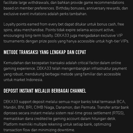
facilitate large withdrawals, dan bahkan provide game recommendations
based on member preferences. Birthday bonuses, anniversary rewards, dan
exclusive event invitations adalah perks tambahan.
Loyalty points earned from every bet dapat ditukar untuk bonus cash, free
spins, atau merchandise. Points tidak expire selama account active,
encouraging long-term loyalty. DEKA33 juga mengadakan exclusive VIP
tournaments dengan prize pools yang hanya accessible untuk high-tier VIPs.
Metode Transaksi yang Lengkap dan Cepat
Kemudahan dan kecepatan transaksi adalah critical factor dalam online
gaming experience. DEKA33 telah mengembangkan infrastruktur payment
yang robust, mendukung berbagai metode yang familiar dan accessible
untuk market Indonesia.
Deposit Instant Melalui Berbagai Channel
DEKA33 support deposit melalui semua major banks lokal termasuk BCA,
Mandiri, BNI, BRI, CIMB Niaga, Danamon, dan Permata. Transfer antar bank
diproses secara instant melalui sistem real-time gross settlement (RTGS),
memastikan dana credited ke gaming account dalam hitungan detik.
Platform memiliki multiple rekening untuk setiap bank, optimizing
transaction flow dan minimizing downtime.