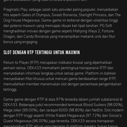
Pragmatic Play, sebagai salah satu provider paling populer, menyediakan
hits seperti Gates of Olympus, Sweet Bonanza, Starlight Princess, dan The
Dog House Megaways. Game-game ini terkenal dengan volatilitas tinggi
dan potensi maxwin yang mencapai ribuan kali lipat taruhan. PG Soft
menghadirkan inovasi dengan game seperti Mahjong Ways 2, Fortune
Dragon, dan Candy Bonanza yang menampilkan mekanik unik dan fitur
bonus yang engaging.
Slot dengan RTP Tertinggi untuk Maxwin
Return to Player (RTP) merupakan indikator krusial yang diperhatikan
pemain serius. DEKA33 memahami pentingnya transparansi RTP dan
menyediakan informasi lengkap untuk setiap game. Platform ini bahkan
menyediakan filter khusus untuk mencari game berdasarkan range RTP,
memudahkan member menemukan slot dengan persentase pengembalian
tertinggi.
Game-game dengan RTP di atas 97% tersedia dalam jumlah substansial di
DEKA33. Beberapa judul recommended termasuk Blood Suckers (98.00%),
Mega Joker (99.00%), dan Jackpot 6000 (98.80%) dari NetEnt. Slot modern
dengan RTP tinggi seperti White Rabbit Megaways (97.72%) dan Gonzo's
Quest Megaways (96.00%) juga tersedia. DEKA33 secara transparan
menampilkan RTP aktual yang berjalan di platform mereka, bukan hanya