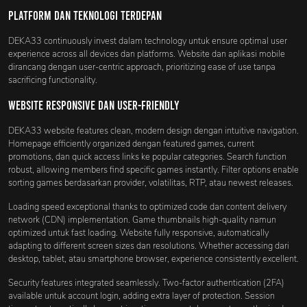
Platform dan Teknologi Terdepan
DEKA33 continuously invest dalam technology untuk ensure optimal user
experience across all devices dan platforms. Website dan aplikasi mobile
dirancang dengan user-centric approach, prioritizing ease of use tanpa
sacrificing functionality.
Website Responsive dan User-Friendly
DEKA33 website features clean, modern design dengan intuitive navigation.
Homepage efficiently organized dengan featured games, current
promotions, dan quick access links ke popular categories. Search function
robust, allowing members find specific games instantly. Filter options enable
sorting games berdasarkan provider, volatilitas, RTP, atau newest releases.
Loading speed exceptional thanks to optimized code dan content delivery
network (CDN) implementation. Game thumbnails high-quality namun
optimized untuk fast loading. Website fully responsive, automatically
adapting to different screen sizes dan resolutions. Whether accessing dari
desktop, tablet, atau smartphone browser, experience consistently excellent.
Security features integrated seamlessly. Two-factor authentication (2FA)
available untuk account login, adding extra layer of protection. Session