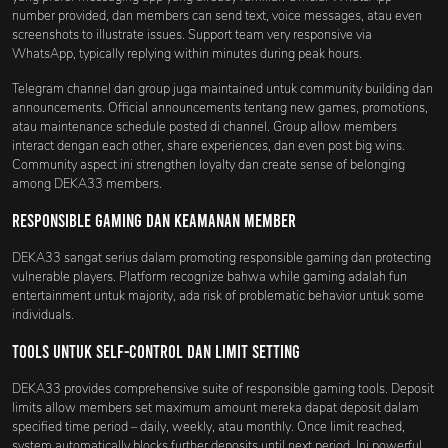
number provided, dan members can send text, voice messages, atau even
screenshots to illustrate issues. Support team very responsive via
WhatsApp, typically replying within minutes during peak hours.
Telegram channel dan group juga maintained untuk community building dan
announcements. Official announcements tentang new games, promotions,
atau maintenance schedule posted di channel. Group allow members
interact dengan each other, share experiences, dan even post big wins.
Community aspect ini strengthen loyalty dan create sense of belonging
among DEKA33 members.
Responsible Gaming dan Keamanan Member
DEKA33 sangat serius dalam promoting responsible gaming dan protecting
vulnerable players. Platform recognize bahwa while gaming adalah fun
entertainment untuk majority, ada risk of problematic behavior untuk some
individuals.
Tools untuk Self-Control dan Limit Setting
DEKA33 provides comprehensive suite of responsible gaming tools. Deposit
limits allow members set maximum amount mereka dapat deposit dalam
specified time period – daily, weekly, atau monthly. Once limit reached,
system automatically blocks further deposits until next period. Ini powerful