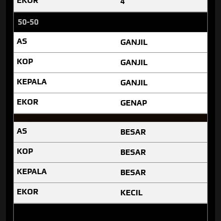
4
50-50
GANJIL
GANJIL
GANJIL
GENAP
BESAR
BESAR
BESAR
KECIL