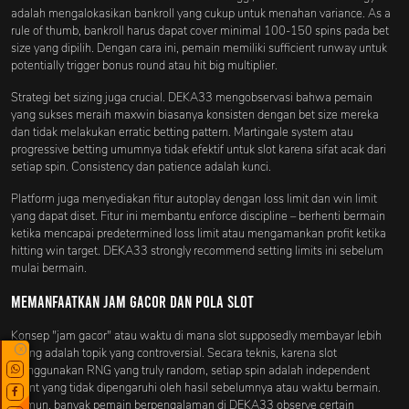
adalah mengalokasikan bankroll yang cukup untuk menahan variance. As a
rule of thumb, bankroll harus dapat cover minimal 100-150 spins pada bet
size yang dipilih. Dengan cara ini, pemain memiliki sufficient runway untuk
potentially trigger bonus round atau hit big multiplier.
Strategi bet sizing juga crucial. DEKA33 mengobservasi bahwa pemain
yang sukses meraih maxwin biasanya konsisten dengan bet size mereka
dan tidak melakukan erratic betting pattern. Martingale system atau
progressive betting umumnya tidak efektif untuk slot karena sifat acak dari
setiap spin. Consistency dan patience adalah kunci.
Platform juga menyediakan fitur autoplay dengan loss limit dan win limit
yang dapat diset. Fitur ini membantu enforce discipline – berhenti bermain
ketika mencapai predetermined loss limit atau mengamankan profit ketika
hitting win target. DEKA33 strongly recommend setting limits ini sebelum
mulai bermain.
Memanfaatkan Jam Gacor dan Pola Slot
Konsep "jam gacor" atau waktu di mana slot supposedly membayar lebih
x
sering adalah topik yang controversial. Secara teknis, karena slot
menggunakan RNG yang truly random, setiap spin adalah independent
event yang tidak dipengaruhi oleh hasil sebelumnya atau waktu bermain.
Namun, banyak pemain berpengalaman di DEKA33 observe certain