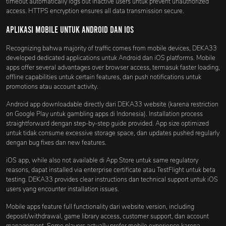
timeout automatically logs out inactive users untuk prevent unauthorized
access. HTTPS encryption ensures all data transmission secure.
Aplikasi Mobile untuk Android dan iOS
Recognizing bahwa majority of traffic comes from mobile devices, DEKA33
developed dedicated applications untuk Android dan iOS platforms. Mobile
apps offer several advantages over browser access, termasuk faster loading,
offline capabilities untuk certain features, dan push notifications untuk
promotions atau account activity.
Android app downloadable directly dari DEKA33 website (karena restriction
on Google Play untuk gambling apps di Indonesia). Installation process
straightforward dengan step-by-step guide provided. App size optimized
untuk tidak consume excessive storage space, dan updates pushed regularly
dengan bug fixes dan new features.
iOS app, while also not available di App Store untuk same regulatory
reasons, dapat installed via enterprise certificate atau TestFlight untuk beta
testing. DEKA33 provides clear instructions dan technical support untuk iOS
users yang encounter installation issues.
Mobile apps feature full functionality dari website version, including
deposit/withdrawal, game library access, customer support, dan account