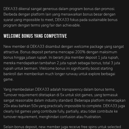
DEKA33 dikenal sangat generous dalam program bonus dan promosi.
Berbeda dengan platform lain yang menawarkan bonus besar dengan
syarat yang impossible to meet, DEKA33 fokus pada sustainable bonus
program dengan terms yang fair dan achievable.
Welcome Bonus yang Competitive
New member di DEKA33 disambut dengan welcome package yang sangat
attractive. Bonus deposit pertama mencapai 200% dengan maksimum
bonus hingga jutaan rupiah. Ini berarti jika member deposit 1 juta rupiah,
mereka mendapatkan tambahan 2 juta rupiah sebagai bonus, total 3 juta
rupiah untuk bermain. Welcome bonus ini significantly boost starting
bankroll dan memberikan much longer runway untuk explore berbagai
game.
Yang membedakan DEKA33 adalah transparency dalam bonus terms.
Turnover requirement ditetapkan di 5x untuk slot games, yang termasuk
sangat reasonable dalam industry standard. Beberapa platform menetapkan
20x atau bahkan 50x yang practically impossible to complete. DEKA33 juga
clearly list games yang contribute fully, partially, atau tidak contribute ke
turnover requirement, menghindari confusion atau frustration.
Selain bonus deposit, new member juga receive free spins untuk selected