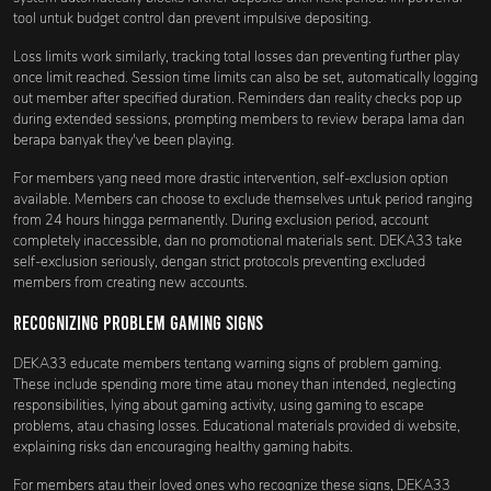
tool untuk budget control dan prevent impulsive depositing.
Loss limits work similarly, tracking total losses dan preventing further play
once limit reached. Session time limits can also be set, automatically logging
out member after specified duration. Reminders dan reality checks pop up
during extended sessions, prompting members to review berapa lama dan
berapa banyak they've been playing.
For members yang need more drastic intervention, self-exclusion option
available. Members can choose to exclude themselves untuk period ranging
from 24 hours hingga permanently. During exclusion period, account
completely inaccessible, dan no promotional materials sent. DEKA33 take
self-exclusion seriously, dengan strict protocols preventing excluded
members from creating new accounts.
Recognizing Problem Gaming Signs
DEKA33 educate members tentang warning signs of problem gaming.
These include spending more time atau money than intended, neglecting
responsibilities, lying about gaming activity, using gaming to escape
problems, atau chasing losses. Educational materials provided di website,
explaining risks dan encouraging healthy gaming habits.
For members atau their loved ones who recognize these signs, DEKA33