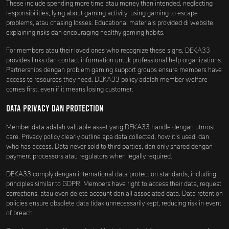
These include spending more time atau money than intended, neglecting
responsibilities, lying about gaming activity, using gaming to escape
problems, atau chasing losses. Educational materials provided di website,
explaining risks dan encouraging healthy gaming habits.
For members atau their loved ones who recognize these signs, DEKA33
provides links dan contact information untuk professional help organizations.
Partnerships dengan problem gaming support groups ensure members have
access to resources they need. DEKA33 policy adalah member welfare
comes first, even if it means losing customer.
Data Privacy dan Protection
Member data adalah valuable asset yang DEKA33 handle dengan utmost
care. Privacy policy clearly outline apa data collected, how it's used, dan
who has access. Data never sold to third parties, dan only shared dengan
payment processors atau regulators when legally required.
DEKA33 comply dengan international data protection standards, including
principles similar to GDPR. Members have right to access their data, request
corrections, atau even delete account dan all associated data. Data retention
policies ensure obsolete data tidak unnecessarily kept, reducing risk in event
of breach.