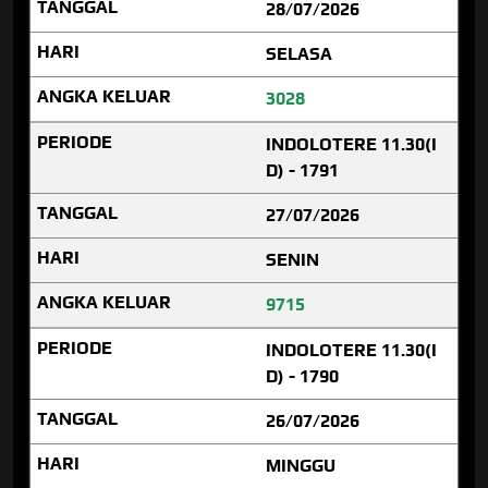
28/07/2026
SELASA
3028
INDOLOTERE 11.30(I
D) - 1791
27/07/2026
SENIN
9715
INDOLOTERE 11.30(I
D) - 1790
26/07/2026
MINGGU