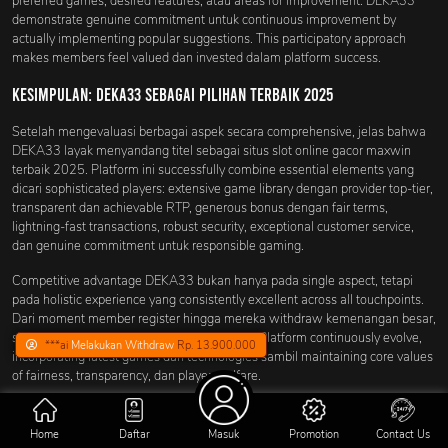
preferred games, desired features, atau areas for improvement. DEKA33
demonstrate genuine commitment untuk continuous improvement by
actually implementing popular suggestions. This participatory approach
makes members feel valued dan invested dalam platform success.
Kesimpulan: DEKA33 sebagai Pilihan Terbaik 2025
Setelah mengevaluasi berbagai aspek secara comprehensive, jelas bahwa
DEKA33 layak menyandang titel sebagai situs slot online gacor maxwin
terbaik 2025. Platform ini successfully combine essential elements yang
dicari sophisticated players: extensive game library dengan provider top-tier,
transparent dan achievable RTP, generous bonus dengan fair terms,
lightning-fast transactions, robust security, exceptional customer service,
dan genuine commitment untuk responsible gaming.
Competitive advantage DEKA33 bukan hanya pada single aspect, tetapi
pada holistic experience yang consistently excellent across all touchpoints.
Dari moment member register hingga mereka withdraw kemenangan besar,
setiap interaction polished dan professional. Platform continuously evolve,
***ai
Melakukan Withdraw
Rp. 13.900.000
incorporating latest games dan technologies sambil maintaining core values
of fairness, transparency, dan player welfare.
Track record berbicara untuk itself – ribuan satisfied members, miliaran
rupiah paid out, dan impeccable reputation dalam community. Awards dan
Home
Daftar
Masuk
Promotion
Contact Us