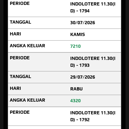
INDOLOTERE 11.30(I
D) - 1794
30/07/2026
KAMIS
7210
INDOLOTERE 11.30(I
D) - 1793
29/07/2026
RABU
4320
INDOLOTERE 11.30(I
D) - 1792