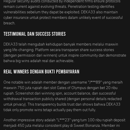
Regular security audits conducted by independent firms ensure protocols
remain current against evolving threats. Penetration testing identifies
vulnerabilities sebelum they dapat be exploited. DEKA33 also maintain
cyber insurance untuk protect members dalam unlikely event of successful
breach.
Testimonial dan Success Stories
DEKA33 telah mengubah kehidupan banyak members melalui maxwin
yang life-changing. Platform secara transparan share success stories
(dengan permission dari winners) untuk inspire community dan demonstrate
bahwa big wins adalah real dan achievable.
Real Winners dengan Bukti Pembayaran
One notable win adalah member dengan username "J***89" yang meraih
maxwin 750 juta rupiah dari slot Gates of Olympus dengan bet 20 ribu
rupiah. Screenshot dari winning spin, account balance, dan successful
withdrawal transaction publicly shared (dengan personal details redacted
untuk privacy). This transparency builds trust dan shows bahwa DEKA33
tidak only promote wins tetapi actually pay them out fully.
Another impressive story adalah "L***23" yang turn 100 ribu rupiah deposit
menjadi 450 juta melalui consistent play di Sweet Bonanza. Member ini