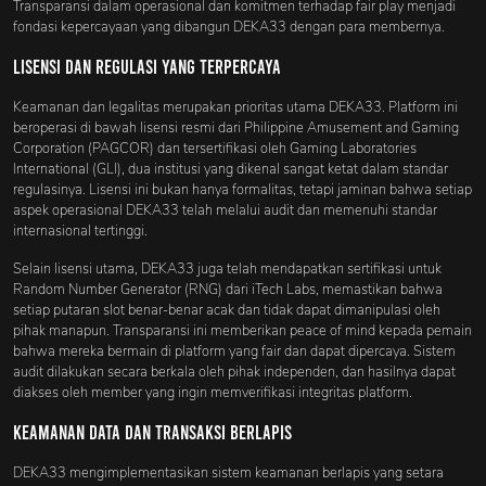
Transparansi dalam operasional dan komitmen terhadap fair play menjadi
fondasi kepercayaan yang dibangun DEKA33 dengan para membernya.
Lisensi dan Regulasi yang Terpercaya
Keamanan dan legalitas merupakan prioritas utama DEKA33. Platform ini
beroperasi di bawah lisensi resmi dari Philippine Amusement and Gaming
Corporation (PAGCOR) dan tersertifikasi oleh Gaming Laboratories
International (GLI), dua institusi yang dikenal sangat ketat dalam standar
regulasinya. Lisensi ini bukan hanya formalitas, tetapi jaminan bahwa setiap
aspek operasional DEKA33 telah melalui audit dan memenuhi standar
internasional tertinggi.
Selain lisensi utama, DEKA33 juga telah mendapatkan sertifikasi untuk
Random Number Generator (RNG) dari iTech Labs, memastikan bahwa
setiap putaran slot benar-benar acak dan tidak dapat dimanipulasi oleh
pihak manapun. Transparansi ini memberikan peace of mind kepada pemain
bahwa mereka bermain di platform yang fair dan dapat dipercaya. Sistem
audit dilakukan secara berkala oleh pihak independen, dan hasilnya dapat
diakses oleh member yang ingin memverifikasi integritas platform.
Keamanan Data dan Transaksi Berlapis
DEKA33 mengimplementasikan sistem keamanan berlapis yang setara