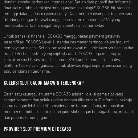
dengan standar perbankan internasional. Setiap data pribadi dan informasi
finansial member dienkripsi menggunakan teknologi SSL 256-bit, standar
tertinggi dalam industri cybersecurity. Data member disimpan di server yang
dilindungi dengan firewall canggih dan sistem monitoring 24/7 yang
mendeteksi serta mencegah segala bentuk ancaman cyber.
Untuk transaksi finansial, DEKA33 menggunakan payment gateway
tersertifikasi PCI-DSS Level 1, standar keamanan tertinggi dalam industri
pembayaran digital. Setiap transaksi melewati multiple layer verification dan
fraud detection system yang sophisticated. DEKA33 juga menerapkan
kebijakan strict Know Your Customer (KYC) untuk memastikan bahwa
platform tidak disalahgunakan untuk aktivitas ilegal seperti pencucian uang
atau pendanaan terorisme.
Koleksi Slot Gacor Maxwin Terlengkap
Salah satu keunggulan utama DEKA33 adalah koleksi game slot yang
sangat beragam dan selalu update dengan rilis terbaru. Platform ini bekerja
sama dengan lebih dari 50 provider game ternama dunia, memastikan
member memiliki akses ke ribuan judul slot dengan berbagai tema, mekanik,
dan potensi kemenangan.
Provider Slot Premium di DEKA33