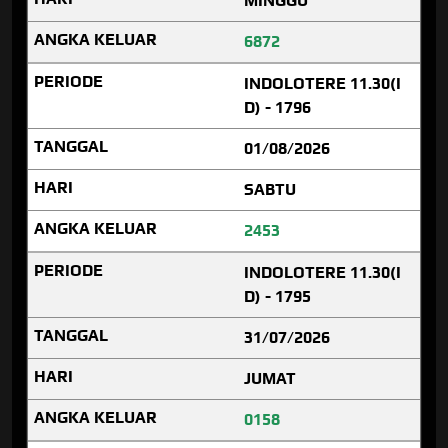
MINGGU
6872
INDOLOTERE 11.30(I
D) - 1796
01/08/2026
SABTU
2453
INDOLOTERE 11.30(I
D) - 1795
31/07/2026
JUMAT
0158