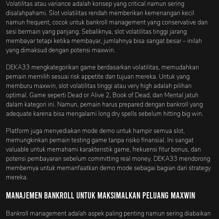
Volatilitas atau variance adalah konsep yang critical namun sering
disalahpahami. Slot volatilitas rendah memberikan kemenangan kecil
namun frequent, cocok untuk bankroll management yang conservative dan
sesi bermain yang panjang. Sebaliknya, slot volatilitas tinggi jarang
membayar tetapi ketika membayar, jumlahnya bisa sangat besar – inilah
yang dimaksud dengan potensi maxwin.
DEKA33 mengkategorikan game berdasarkan volatilitas, memudahkan
pemain memilih sesuai risk appetite dan tujuan mereka. Untuk yang
memburu maxwin, slot volatilitas tinggi atau very high adalah pilihan
optimal. Game seperti Dead or Alive 2, Book of Dead, dan Mental jatuh
dalam kategori ini. Namun, pemain harus prepared dengan bankroll yang
adequate karena bisa mengalami long dry spells sebelum hitting big win.
Platform juga menyediakan mode demo untuk hampir semua slot,
memungkinkan pemain testing game tanpa risiko finansial. Ini sangat
valuable untuk memahami karakteristik game, frekuensi fitur bonus, dan
potensi pembayaran sebelum committing real money. DEKA33 mendorong
membernya untuk memanfaatkan demo mode sebagai bagian dari strategy
mereka.
Manajemen Bankroll untuk Maksimalkan Peluang Maxwin
Bankroll management adalah aspek paling penting namun sering diabaikan