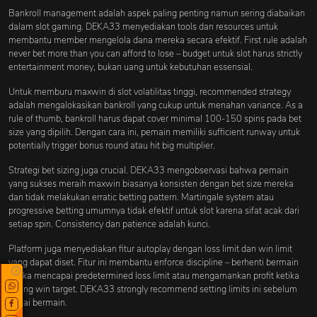
Bankroll management adalah aspek paling penting namun sering diabaikan
dalam slot gaming. DEKA33 menyediakan tools dan resources untuk
membantu member mengelola dana mereka secara efektif. First rule adalah
never bet more than you can afford to lose – budget untuk slot harus strictly
entertainment money, bukan uang untuk kebutuhan essensial.
Untuk memburu maxwin di slot volatilitas tinggi, recommended strategy
adalah mengalokasikan bankroll yang cukup untuk menahan variance. As a
rule of thumb, bankroll harus dapat cover minimal 100-150 spins pada bet
size yang dipilih. Dengan cara ini, pemain memiliki sufficient runway untuk
potentially trigger bonus round atau hit big multiplier.
Strategi bet sizing juga crucial. DEKA33 mengobservasi bahwa pemain
yang sukses meraih maxwin biasanya konsisten dengan bet size mereka
dan tidak melakukan erratic betting pattern. Martingale system atau
progressive betting umumnya tidak efektif untuk slot karena sifat acak dari
setiap spin. Consistency dan patience adalah kunci.
Platform juga menyediakan fitur autoplay dengan loss limit dan win limit
yang dapat diset. Fitur ini membantu enforce discipline – berhenti bermain
x
ketika mencapai predetermined loss limit atau mengamankan profit ketika
hitting win target. DEKA33 strongly recommend setting limits ini sebelum
mulai bermain.