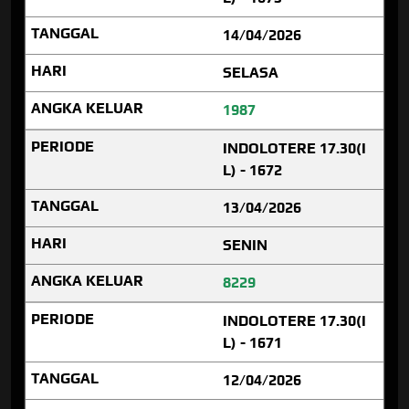
14/04/2026
SELASA
1987
INDOLOTERE 17.30(I
L) - 1672
13/04/2026
SENIN
8229
INDOLOTERE 17.30(I
L) - 1671
12/04/2026