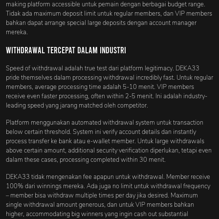
making platform accessible untuk pemain dengan berbagai budget range.
Tidak ada maximum deposit limit untuk regular members, dan VIP members
bahkan dapat arrange special large deposits dengan account manager
mereka.
Withdrawal Tercepat dalam Industri
Speed of withdrawal adalah true test dari platform legitimacy. DEKA33
pride themselves dalam processing withdrawal incredibly fast. Untuk regular
members, average processing time adalah 5-10 menit. VIP members
receive even faster processing, often within 2-5 menit. Ini adalah industry-
leading speed yang jarang matched oleh competitor.
Platform menggunakan automated withdrawal system untuk transaction
below certain threshold. System ini verify account details dan instantly
process transfer ke bank atau e-wallet member. Untuk large withdrawals
above certain amount, additional security verification diperlukan, tetapi even
dalam these cases, processing completed within 30 menit.
DEKA33 tidak mengenakan fee apapun untuk withdrawal. Member receive
100% dari winnings mereka. Ada juga no limit untuk withdrawal frequency
– member bisa withdraw multiple times per day jika desired. Maximum
single withdrawal amount generous, dan untuk VIP members bahkan
higher, accommodating big winners yang ingin cash out substantial