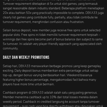
Turnover requirement ditetapkan di 5x untuk slot games, yang termasuk
sangat reasonable dalam industry standard. Beberapa platform menetapkan
20x atau bahkan 50x yang practically impossible to complete. DEKA33 juga
clearly list games yang contribute fully, partially, atau tidak contribute ke
turnover requirement, menghindari confusion atau frustration.
Selain bonus deposit, new member juga receive free spins untuk selected
popular slots. Free spins ini tidak memiliki turnover requirement terpisah –
winnings dari free spins become part of bonus balance dan subject to same
5x turnover. Ini adalah very player-friendly approach yang appreciated oleh
community.
Daily dan Weekly Promotions
Setiap hari, DEKA33 menawarkan berbagai promosi yang keep gameplay
exciting. Daily deposit bonus memberikan extra percentage untuk setiap
top-up, dengan bonus varying berdasarkan hari. Weekend biasanya
featuring higher bonus percentage, mengakomodasi fact bahwa many
players have more time untuk bermain.
Cashback program di DEKA33 adalah salah satu yang paling generous.
Member menerima cashback up to 10% dari total losses mereka dalam
weekly period. Cashback ini credited langsung ke account tanpa turnover
requirement – pure cash yang bisa directly withdrawn atau digunakan untuk