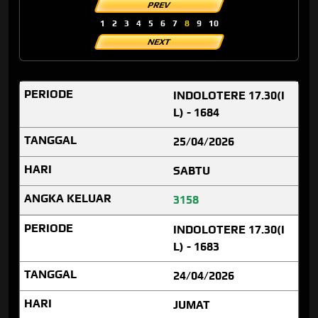
PREV
1
2
3
4
5
6
7
8
9
10
NEXT
INDOLOTERE 17.30(I
L) - 1684
25/04/2026
SABTU
3158
INDOLOTERE 17.30(I
L) - 1683
24/04/2026
JUMAT