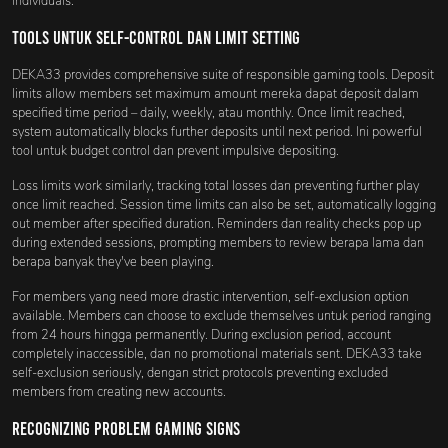
individuals.
Tools untuk Self-Control dan Limit Setting
DEKA33 provides comprehensive suite of responsible gaming tools. Deposit
limits allow members set maximum amount mereka dapat deposit dalam
specified time period – daily, weekly, atau monthly. Once limit reached,
system automatically blocks further deposits until next period. Ini powerful
tool untuk budget control dan prevent impulsive depositing.
Loss limits work similarly, tracking total losses dan preventing further play
once limit reached. Session time limits can also be set, automatically logging
out member after specified duration. Reminders dan reality checks pop up
during extended sessions, prompting members to review berapa lama dan
berapa banyak they've been playing.
For members yang need more drastic intervention, self-exclusion option
available. Members can choose to exclude themselves untuk period ranging
from 24 hours hingga permanently. During exclusion period, account
completely inaccessible, dan no promotional materials sent. DEKA33 take
self-exclusion seriously, dengan strict protocols preventing excluded
members from creating new accounts.
Recognizing Problem Gaming Signs