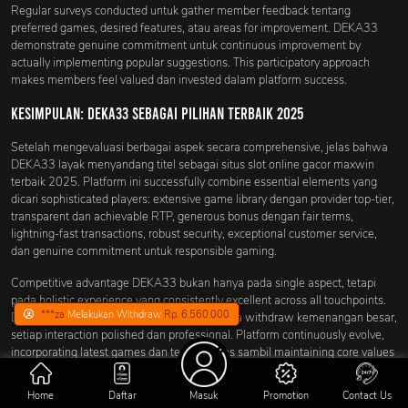
Regular surveys conducted untuk gather member feedback tentang
preferred games, desired features, atau areas for improvement. DEKA33
demonstrate genuine commitment untuk continuous improvement by
actually implementing popular suggestions. This participatory approach
makes members feel valued dan invested dalam platform success.
Kesimpulan: DEKA33 sebagai Pilihan Terbaik 2025
Setelah mengevaluasi berbagai aspek secara comprehensive, jelas bahwa
DEKA33 layak menyandang titel sebagai situs slot online gacor maxwin
terbaik 2025. Platform ini successfully combine essential elements yang
dicari sophisticated players: extensive game library dengan provider top-tier,
transparent dan achievable RTP, generous bonus dengan fair terms,
lightning-fast transactions, robust security, exceptional customer service,
dan genuine commitment untuk responsible gaming.
Competitive advantage DEKA33 bukan hanya pada single aspect, tetapi
pada holistic experience yang consistently excellent across all touchpoints.
***za
Melakukan Withdraw
Rp. 6.560.000
Dari moment member register hingga mereka withdraw kemenangan besar,
setiap interaction polished dan professional. Platform continuously evolve,
incorporating latest games dan technologies sambil maintaining core values
of fairness, transparency, dan player welfare.
Home
Daftar
Masuk
Promotion
Contact Us
Track record berbicara untuk itself – ribuan satisfied members, miliaran