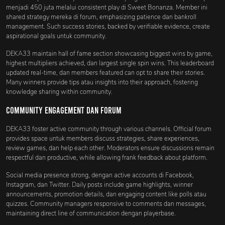
menjadi 450 juta melalui consistent play di Sweet Bonanza. Member ini
shared strategy mereka di forum, emphasizing patience dan bankroll
management. Such success stories, backed by verifiable evidence, create
aspirational goals untuk community.
DEKA33 maintain hall of fame section showcasing biggest wins by game,
highest multipliers achieved, dan largest single spin wins. This leaderboard
updated real-time, dan members featured can opt to share their stories.
Many winners provide tips atau insights into their approach, fostering
knowledge sharing within community.
Community Engagement dan Forum
DEKA33 foster active community through various channels. Official forum
provides space untuk members discuss strategies, share experiences,
review games, dan help each other. Moderators ensure discussions remain
respectful dan productive, while allowing frank feedback about platform.
Social media presence strong, dengan active accounts di Facebook,
Instagram, dan Twitter. Daily posts include game highlights, winner
announcements, promotion details, dan engaging content like polls atau
quizzes. Community managers responsive to comments dan messages,
maintaining direct line of communication dengan playerbase.