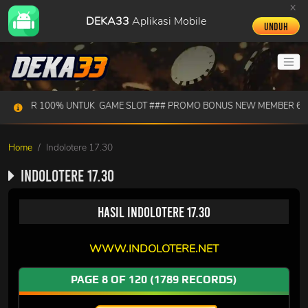
x
DEKA33
Aplikasi Mobile
Unduh
BER 100% UNTUK GAME SLOT ### PROMO BONUS NEW MEMBER 60 % U
Home
Indolotere 17.30
Indolotere 17.30
Hasil Indolotere 17.30
WWW.INDOLOTERE.NET
PAGE
8
OF
120
(1789 RECORDS)