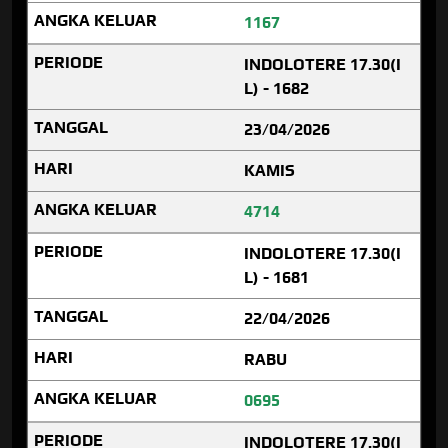
1167
INDOLOTERE 17.30(I
L) - 1682
23/04/2026
KAMIS
4714
INDOLOTERE 17.30(I
L) - 1681
22/04/2026
RABU
0695
INDOLOTERE 17.30(I