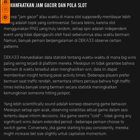
Memanfaatkan Jam Gacor dan Pola Slot
Konsep "jam gacor" atau waktu di mana slot supposedly membayar lebih
sering adalah topik yang controversial. Secara teknis, karena slot
menggunakan RNG yang truly random, setiap spin adalah independent
event yang tidak dipengaruhi oleh hasil sebelumnya atau waktu bermain.
Namun, banyak pemain berpengalaman di DEKA33 observe certain
patterns.
DEKA33 menyediakan data statistik tentang waktu-waktu di mana big wins
paling sering terjadi di platform mereka. Meskipun ini tidak garantee bahwa
bermain di waktu tersebut akan menghasilkan win, data ini dapat
memberikan insight tentang peak activity times. Beberapa players prefer
bermain saat traffic rendah, sementara others percaya bahwa high traffic
times ketika banyak orang bermain secara statistik meningkatkan
kemungkinan someone hitting jackpot.
Yang lebih scientifically sound adalah konsep observing game behavior.
Meskipun setiap spin acak, observing volatilitas aktual game dalam sesi
tertentu dapat inform decisions. Jika game seems "cold" – tidak giving any
significant wins dalam extended period – beberapa pemain choose to
switch game. Conversely, jika game starting to pay consistently, mereka
might increase bet size slightly untuk capitalize momentum.