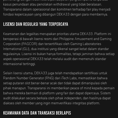
kasus penundaan atau penolakan withdrawal yang tidak beralasan.
Transparansi dalam operasional dan komitmen terhadap fair play menjadi
fondasi kepercayaan yang dibangun DEKA33 dengan para membernya.
Lisensi dan Regulasi yang Terpercaya
Keamanan dan legalitas merupakan prioritas utama DEKA33. Platform ini
beroperasi di bawah lisensi resmi dari Philippine Amusement and Gaming
Corporation (PAGCOR) dan tersertifikasi oleh Gaming Laboratories
International (GLI), dua institusi yang dikenal sangat ketat dalam standar
regulasinya. Lisensi ini bukan hanya formalitas, tetapi jaminan bahwa setiap
aspek operasional DEKA33 telah melalui audit dan memenuhi standar
internasional tertinggi.
Selain lisensi utama, DEKA33 juga telah mendapatkan sertifikasi untuk
Random Number Generator (RNG) dari iTech Labs, memastikan bahwa
setiap putaran slot benar-benar acak dan tidak dapat dimanipulasi oleh
pihak manapun. Transparansi ini memberikan peace of mind kepada pemain
bahwa mereka bermain di platform yang fair dan dapat dipercaya. Sistem
audit dilakukan secara berkala oleh pihak independen, dan hasilnya dapat
diakses oleh member yang ingin memverifikasi integritas platform.
Keamanan Data dan Transaksi Berlapis