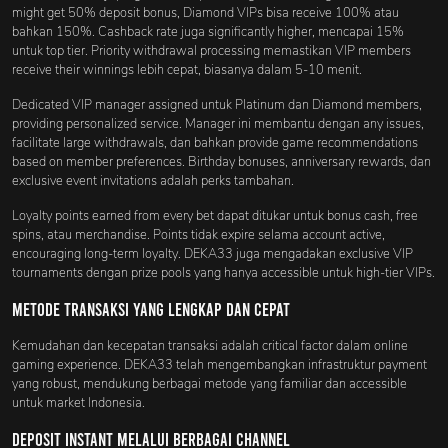
might get 50% deposit bonus, Diamond VIPs bisa receive 100% atau
bahkan 150%. Cashback rate juga significantly higher, mencapai 15%
untuk top tier. Priority withdrawal processing memastikan VIP members
receive their winnings lebih cepat, biasanya dalam 5-10 menit.
Dedicated VIP manager assigned untuk Platinum dan Diamond members,
providing personalized service. Manager ini membantu dengan any issues,
facilitate large withdrawals, dan bahkan provide game recommendations
based on member preferences. Birthday bonuses, anniversary rewards, dan
exclusive event invitations adalah perks tambahan.
Loyalty points earned from every bet dapat ditukar untuk bonus cash, free
spins, atau merchandise. Points tidak expire selama account active,
encouraging long-term loyalty. DEKA33 juga mengadakan exclusive VIP
tournaments dengan prize pools yang hanya accessible untuk high-tier VIPs.
Metode Transaksi yang Lengkap dan Cepat
Kemudahan dan kecepatan transaksi adalah critical factor dalam online
gaming experience. DEKA33 telah mengembangkan infrastruktur payment
yang robust, mendukung berbagai metode yang familiar dan accessible
untuk market Indonesia.
Deposit Instant Melalui Berbagai Channel